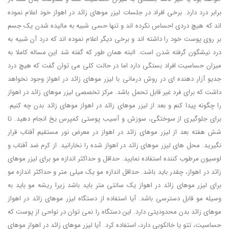
برابر درد دارد. برخی افراد در جلسات لیزر موهای زائد در اهواز خود اعلام نموده
اند که هیچ دردی احساس نکرده اند و تنها حسی شبیه به مالیده شدن یک جسم
بر روی پوست خود را داشته اند و برخی دیگر اعلام نموده اند که درد آن شبیه به
درد نیشگون گرفته شدن است. البته همان طور که گفته شد این مساله کاملا به
میزان حساسیت افراد بستگی دارد اما در حالت کلی می توان گفت که هیچ درد
جدیو آزار دهنده ای در روش درمانی با لیزر موهای زائد در اهواز وجود نخواهد
داشت که برای فرد غیر قابل تحمل باشد. مرکز تخصصی لیزر موهای زائد در اهواز
را چگونه پیدا کنم و بعد از لیزر موهای زائد در اهواز موهای زائد بدن چه کنیم.
برای جلوگیری از سوختگی، سوزش و آسیب پوستی کمپرس یخ انجام دهید. تا
شش هفته بعد از لیزر موهای زائد در اهواز در معرض نور مستقیم آفتاب قرار
نگیرید. محل های لیزر موهای زائد در اهواز شده را نخارانید. از کرم ضد آفتاب و
لوسیون مرطوب کننده استفاده نمایید. حداقل و حداکثر اندازه مو برای لیزر موهای
زائد در اهواز، چقدر باید باشد. حداقل اندازه مو یک میلی متر و حداکثر اندازه مو
برای لیزر موهای زائد در اهواز یک سانتی متر باید باشد زیرا ریشه مو باید به
وسیله مو قابل دسترسی باشد. آیا استفاده از دستگاه لیزر موهای زائد در اهواز
موهای زائد بدن محدودیتی دارد. این دستگاه را نمی توان در نواحی از پوست که
حساسیت، تتو یا خالکوبی دارد، استفاده کرد. آیا لیزر موهای زائد در اهواز موهای