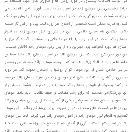
می توانید اطلاعات بیشتری در مورد روش ها و فناوری های مورد استفاده در
مراکز تخصصی لیزر موهای زائد در اهواز مو به دست آورید. این اطلاعات می
توانند به شما در تصمیم گیری درست و انتخاب بهترین روش برای درمان مو کمک
کنند. به ندرت ممکن است شخصی از اصلاح هر روزه لذت ببرد و از این کار خسته
نشود. بهترین راه رهایی دائمی از این کار تکراری، لیزر موهای زائد در اهواز
موهای زائد است. در این روش با رفع درصد بالایی از موهای زائد، دیگر نیاز به
اصلاح هر روزه نخواهد بود. بهترین راه از بین بردن موهای زائد آقایان چیست.
این باور نادرستی است که لیزر موهای زائد در اهواز موهای زائد فقط مختص
خانم ها می باشد. افراد زیادی هستند که از وجود موهای زائد خود ناراضی بوده و
در پی خلاص شدن از این موها، انواع روشها را امتحان نموده اند. هر روزه
بسیاری از آقایان به کلینیک های لیزر موهای زائد در اهواز موهای زائد مراجعه
می کنند و خواستار نابودی موهای زائد خود به طور دائم می باشند. بسیاری از
آنها ورزشکارانی هستند که برای رشد عضلات و حفظ نظافت، باید دائما موهای
زائد خود را اصلاح نمایند. همچنین برخی از آقایان به دلیل پرمویی افراطی و رشد
این موها در قسمت های مختلف بدن و صورت، برای ریشه کنی دائمی این موها،
تصمیم به انجام لیزر موهای زائد در اهواز موهای زائد می گیرند. کجا لیزر موهای
زائد در اهواز کنم. دسته دیگری از آقایان هم از اصلاح هر روزه مناطقی مانند خط
ریش، پشت گردن عاجز مانده، درپی روشی همیشگی برای نابودی موهای زائد