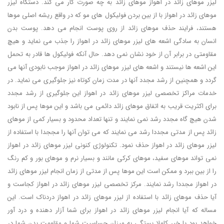
لیزر موهای زائد در اهواز موهای زائد به چه صورت کار می کند. دستگاه لیزر
موهای زائد در اهواز با از بین بردن فولیکول های مو که در واقع ریشه اصلی موها
هستند، فرایند حذف موهای زائد از روی پوست انجام می دهد. پوست بدن
انسان به سادگی اشعه های لیزر موهای زائد در اهواز را جذب می نماید و هیچ
مقاومتی در برابر آن از خود نشان نمی دهد. حال آنکه فولیکول ها قادر به تحمل
این اشعه ها نیستند و اشعه های لیزر موهای زائد در اهواز موجب نابودی آنها می
گردد و همچنین از رشد مجدد آنها در مدت زمان کوتاه نیز جلوگیری می نماید. در
خدمات مراکز تخصصی لیزر موهای زائد در اهواز این جلوگیری از رشد مجدد
برای اکثریت قریب به اتفاق موهای زائد دائمی می باشد و این موها پس از نابود
شدن هیچ گاه مجدد رشد نمی نمایند و تنها تعداد محدود و بسیار کمی از موهای
زائد پس از مدتی مجددا رشد می نمایند که می توان آنها را مججدا با استفاده از
لیزر موهای زائد در اهواز حذف نمود. تکنولوژی کنونی لیزر موهای زائد در اهواز
نمی تواند موهای سفید، موهای کرکی مانند و بسیار نرم و موهای بور و کم رنگ
را از بین ببرد و ممکن است این موها پس از مدتی از زمان انجام لیزر موهای زائد
در اهواز مجددا رشد نمایند. مرکز تخصصی لیزر موهای زائد در اهواز کجاست و
آیا حذف موهای زائد با استفاده از لیزر موهای زائد در اهواز دردناک است. این
مساله که آیا انجام لیزر موهای زائد در اهواز برای شما آزار دهنده و درد آور
خواهد بود یا خیر کاملا بستگی به میزان حساسیت شما و مقاومت بدن شما در