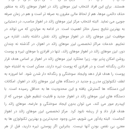
هستند. برای این افراد انتخاب لیزر موهای زائد در اهواز موهای زائد به منظور
حذف دائمی موها، هم از لحاظ مالی مقرون به صرفه تر است و هم در زمان صرفه
جویی می نماید. البته انتخاب مرکز لیزر موهای زائد در اهواز مناسب، در دستیابی
به بهترین نتایج بسیار حائز اهمیت است. در ادامه به مواردی که می تواند در
موفقیت لیزر موهای زائد در اهواز موهای زائد نقش داشته باشد، اشاره می
نماییم. خدمات مراکز تخصصی لیزر موهای زائد در اهواز، در گذشته نه چندان
دور، لیزر موهای زائد در اهواز موهای زائد، تنها در افرادی با موهای تیره و پوست
روشن امکان پذیر بود، زیرا عملکرد لیزر موهای زائد در اهواز بر اساس هدف قرار
دادن رنگدانه است و در افرادی که پوست تیره دارند، ممکن است به اشتباه خود
پوست را هدف قرار دهد وایجاد سوختگی و رنگدانه دار شدن شود. اما امروزه به
لطف تکنولوژی مدرن و جدید در دستگاه های لیزر موهای زائد در اهواز، امکانات
این دستگاه ها گسترش یافته و این محدودیت ها به حداقل رسیده است. با
دستگاه های لیزر موهای زائد در اهواز جدید و قابلیت تنظیم طول موجی که از
اپیدرم عبور می کند، می توان بدون ایجاد سوختگی و عارضه، موهای زائد را
هدف قرار داد و از ریشه نابود کرد. مرکز تخصصی لیزر موهای زائد در اهواز
کجاست. البته یادآور می شویم، حتی وجود جدیدترین و بهترین تکنولوژی ها به
معنی بی نقص بودن آنها نیست. بنابراین اگر پوستی تیره دارید، قبل از هر