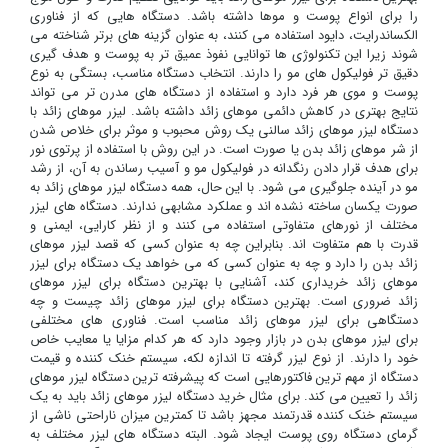
را برای انواع پوست و موها داشته باشد. دستگاه هایی که از فناوری
الکساندرایت، دایود استفاده می کنند، به عنوان گزینه های برتر شناخته می
شوند زیرا این تکنولوژی ها توانایی نفوذ عمیق تر به پوست و هدف گیری
دقیق تر فولیکول های مو را دارند. انتخاب دستگاه مناسب، بستگی به نوع
پوست و موی هر فرد دارد و استفاده از دستگاه های مدرن تر می تواند
نتایج بهتری در کاهش دائمی موهای زائد داشته باشد. لیزر موهای زائد با
دستگاه لیزر موهای زائد سالنی یک روش محبوب و موثر برای خلاص شدن
از شر موهای زائد بدن یا صورت است. در این روش با استفاده از پرتوی نور
برای هدف قرار دادن رنگدانه در فولیکول مو و آسیب رساندن به آن، از رشد
مو در آینده جلوگیری می شود. با این حال، همه دستگاه لیزر موهای زائد به
صورت یکسان ساخته نشده اند و عملکرد مشابهی ندارند. دستگاه های لیزر
مختلف از نورهای متفاوتی استفاده می کنند و از نظر کارایی، ایمنی و
قدرت با هم متفاوت اند. بنابراین چه به عنوان کسی که قصد لیزر موهای
زائد بدن را دارد و چه به عنوان کسی که می خواهد یک دستگاه برای لیزر
موهای زائد خریداری کند، آشنایی با بهترین دستگاه برای لیزر موهای
زائد ضروری است. بهترین دستگاه برای لیزر موهای زائد چیست و چه
دستگاهی برای لیزر موهای زائد مناسب است. فناوری های مختلفی
برای لیزر موهای بدن در بازار وجود دارد که هر کدام مزایا یا معایب خاص
خود را دارند. از نوع لیزر گرفته تا اندازه لکه، سیستم خنک کننده و قیمت
دستگاه از مهم ترین فاکتورهایی است که پیشرفته ترین دستگاه لیزر موهای
زائد را تعیین می کند. برای مثال خرید دستگاه لیزر موهای زائد باید به یک
سیستم خنک کننده قدرتمند مجهز باشد تا کمترین میزان ناراحتی ناشی از
گرمای دستگاه روی پوست ایجاد شود. البته دستگاه های لیزر مختلف به