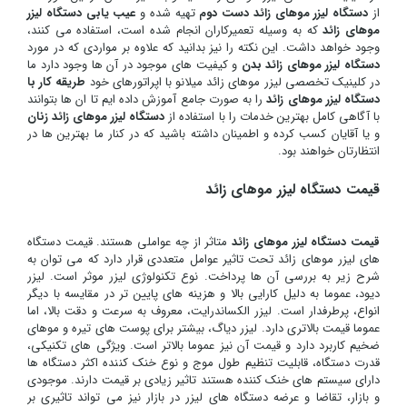
از
دستگاه لیزر موهای زائد دست دوم
تهیه شده و
عیب یابی دستگاه لیزر
موهای زائد
که به وسیله تعمیرکاران انجام شده است، استفاده می کنند،
وجود خواهد داشت. این نکته را نیز بدانید که علاوه بر مواردی که در مورد
دستگاه لیزر موهای زائد بدن
و کیفیت های موجود در آن ها وجود دارد ما
در کلینیک تخصصی لیزر موهای زائد میلانو با اپراتورهای خود
طریقه کار با
دستگاه لیزر موهای زائد
را به صورت جامع آموزش داده ایم تا ان ها بتوانند
با آگاهی کامل بهترین خدمات را با استفاده از
دستگاه لیزر موهای زائد زنان
و یا آقایان کسب کرده و اطمینان داشته باشید که در کنار ما بهترین ها در
انتظارتان خواهند بود.
قیمت دستگاه لیزر موهای زائد
قیمت دستگاه لیزر موهای زائد
متاثر از چه عواملی هستند. قیمت دستگاه
های لیزر موهای زائد تحت تاثیر عوامل متعددی قرار دارد که می توان به
شرح زیر به بررسی آن ها پرداخت. نوع تکنولوژی لیزر موثر است. لیزر
دیود، عموما به دلیل کارایی بالا و هزینه های پایین تر در مقایسه با دیگر
انواع، پرطرفدار است. لیزر الکساندرایت، معروف به سرعت و دقت بالا، اما
عموما قیمت بالاتری دارد. لیزر دیاگ، بیشتر برای پوست های تیره و موهای
ضخیم کاربرد دارد و قیمت آن نیز عموما بالاتر است. ویژگی های تکنیکی،
قدرت دستگاه، قابلیت تنظیم طول موج و نوع خنک کننده اکثر دستگاه ها
دارای سیستم های خنک کننده هستند تاثیر زیادی بر قیمت دارند. موجودی
و بازار، تقاضا و عرضه دستگاه های لیزر در بازار نیز می تواند تاثیری بر