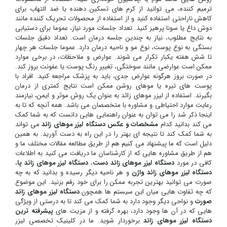
ترمیم کننده، می توانید از کرم های تسکین دهنده یا ضد التهاب برای
کاهش ناراحتی استفاده کنید و از استفاده از محصولات تحریک کننده مانند
دوش داغ یا سونا پرهیز کنید. تعداد جلسات مورد نیاز، عموما برای دستیابی
به نتایج مطلوب، نیاز به چندین جلسه درمان است. تعداد دقیق جلسات
بستگی به نوع پوست، نوع مو و ناحیه درمان دارد. عموما جلسات هر چهار
تا شش هفته یکبار تکرار می شوند. عوارض و ملاحظات، در برخی موارد
ممکن است عوارضی مانند سوختگی، تغییر رنگ پوست یا عفونت بروز کند.
در صورت بروز هرگونه عوارض جدی، باید به پزشک مراجعه کنید. افراد با
پوست های تیره یا موهای روشن ممکن است نتایج کمتری از درمان
بگیرند. استفاده از لیزر موهای زائد به عنوان یک روش موثر و ایمن، نیازمند
رعایت موارد احتیاطی و مشاوره با متخصصان می باشد. همه آنچه که تا به
اینجا ذکر شد را می توان به عنوان راهنمایی هایی دانست که به شما کمک
می کند بدانید کدام
مشخصات و عکس دستگاه لیزر موهای زائد
می تواند
به شما کمک کند تا نتیجه ای بهتر را در این راه به دست آورید. به همین
دلیل است که ما پیشنهاد می کنیم هم از طریق مطالعه مقالات مختلف ما و
هم از طریق مشاوره هایی که از کارشناسان ما دریافت می کنید به اطلاعات
کافی در مورد
دستگاه لیزر موهای زائد دست
،
دستگاه لیزر موهای زائد پا
،
دستگاه لیزر موهای زائد واژن
و هر ناحیه دیگر رسیده و بدانید که به چه
صورت می توانید بهترین تجربه ممکن را برای خود رقم بزنید. این موضوع
که چه تفاوت هایی میان این سیستم ها همچون
دستگاه لیزر موهای زائد
صورت
و نواحی دیگر وجود دارد به شما کمک می کند تا به درستی از ویژگی
هایی که در آن ها وجود دارد، بهره گرفته و از مزیت های
پیشرفته ترین
دستگاه لیزر موهای زائد
برخوردار شوید. ما در کلینیک تخصصی لیزر