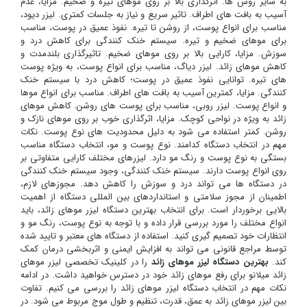
به سایر روش ها. اثرگذاری بالا بر روی موهای تیره و ضخیم. مزایا، عدم
آسیب به بافت های اطراف. تاثیر سریع و نیاز به جلسات کمتری. لیزر دیود،
مناسب برای انواع پوست، از روشن تا تیره. نفوذ عمیق در پوست، مناسب
برای موهای ضخیم و تیره. سیستم خنک کنندگی برای کاهش درد و
سوزش. مزایا، کارایی بالا بر روی موهای ضخیم. تاثیرگذاری بلندمدت و
کاهش موهای زائد. لیزر دیاگ، مناسب برای انواع پوست، به ویژه پوست
های تیره. توانایی نفوذ عمیق در پوست؛ کاهش درد با سیستم خنک
کنندگی. مزایا، کمترین آسیب به بافت های اطراف. مناسب برای انواع موها
و انواع پوست. لیزر روبی، مناسب برای پوست های روشن. کاهش موهای
زائد به ویژه در نواحی کوچک. مزایا، اثرگذاری خوب بر روی موهای نازک و
روشن. کمتر استفاده می شود به دلیل محدودیت های نوع پوست. نکات
مهم در انتخاب دستگاه کدامند. نوع پوست و مو، انتخاب دستگاه مناسب
بستگی به نوع پوست و رنگ مو دارد. لیزرهای مختلف کارایی متفاوتی بر
روی انواع پوست دارند. سیستم خنک کنندگی، وجود سیستم خنک کنندگی
در دستگاه ها می تواند درد و سوزش را کاهش دهد. مجوزهای لازم،
اطمینان از مجوز سلامتی و استانداردهای بین المللی دستگاه از اهمیت
بالایی برخوردار است. برای انتخاب بهترین دستگاه لیزر موهای زائد، باید
انواع مختلف را مورد بررسی قرار داده و با توجه به نوع پوست، رنگ مو و
انتظارات خود تصمیم گیری کنید. استفاده از دستگاه های معتبر و تایید شده
توسط مراجع قانونی می تواند به افزایش ایمنی و اثربخشی درمان کمک
کند.
بهترین دستگاه لیزر موهای زائد
را در کلینیک تخصصی لیزر موهای
زائد میلانو برای رفع موهای زائد خود در دسترس خواهید داشت. در ادامه
نکات مهم در انتخاب دستگاه لیزر موهای زائد را بررسی می کنیم. تفاوت
بین لیزر موهای زائد به عمق، قدرت، تنظیم و طول موج مربوط می شود. در