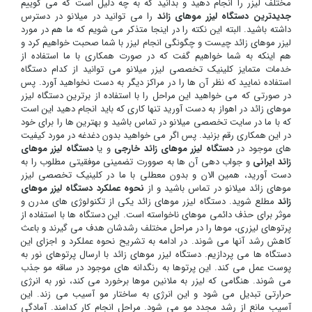
مختلف لیزر را انجام دهید و بدانید که به چه دلیل است که می گوییم
جدیدترین دستگاه لیزر موهای زائد
را می توانید در میلانو در دسترس
داشته باشید. البته این نکته را در اینجا متذکر می شویم که ما هم در مورد
لیزر موهای زائد چیست و چگونگی انجام لیزر با شما صحبت خواهیم کرد و
هم اینکه به شما خواهیم گفت که در صورت همکاری با ما استفاده از
خدمات متمایز کلینیک تخصصی لیزر میلانو می توانید از کدام دستگاه
استفاده نمایید که نظر آن ها را در مراکز دیگر به دست نخواهید آورد. پس
در صورتی که می خواهید این مراحل را با استفاده از برترین دستگاه لیزر
موهای زائد در اهواز به دست آورید تنها کاری که باید انجام دهید این است
که با ما در سایت تخصصی میلانو در تماس باشید و بهترین ها را برای خود
در این همکاری رقم بزنید. پس اگر می خواهید بدون دغدغه در مورد کیفیت
های موجود در
دستگاه لیزر موهای زائد خارجی
و یا
دستگاه لیزر موهای
زائد ایرانی
و جواب دهی آن ها به صوورت تضمینی موفقیتی مطلوب را به
دست آورید، همین الان و بدون معطلی با ما در کلینیک تخصصی لیزر
موهای زائد میلانو در تماس باشید و از
نحوه عملکرد دستگاه لیزر موهای
زائد
مطلع شوید. دستگاه لیزر موهای زائد یکی از تکنولوژی های مدرن و
موثر برای حذف دائمی موهای ناخواسته است. این دستگاه ها با استفاده از
پرتوهای لیزری، موها را در مراحل مختلف رشدشان هدف می گیرند و باعث
کاهش رشد آنها می شوند. در ادامه به تشریح نحوه عملکرد و اجزای این
دستگاه ها می پردازیم. دستگاه لیزر موهای زائد با ارسال پرتوهای نور به
پوست عمل می کند. این پرتوها به رنگدانه های موجود در ساقه مو جذب
می شوند. هنگامی که لیزر به ملانین موها برخورد می کند، نور به انرژی
حرارتی تبدیل می شود و این انرژی به ساختار مو آسیب می زند. این
آسیب مانع از رشد مجدد مو می شود. مراحل انجام کار کدامند. آمادگی