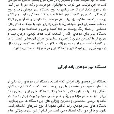
کند، به این ترتیب می تواند به فولیکول مو برسد و رشد مو را مهار کند.
طول موج دقیق لیزر تا حد زیادی به نوع دستگاه لیزر موهای زائد و نوع
کریستالی که برای تقویت نور استفاده می کند بستگی دارد. این تاثیر
زیادی بر نحوه عملکرد لیزر برای رفع موهای زائد دارد و اینکه آیا برای انواع
مختلف مشتریان ایمن خواهد بود یا خیر، بنابراین باید با توجه به فاکتورهای
مختلفی از جمله رنگ پوست مراجعه کننده و نوع و ضخامت موها، بهترین
دستگاه لیزر برای موهای زائد را انتخاب کرد. هدف نهایی، درمان بهتر و
سریع تر با کمترین میزان ناراحتی و بیشترین میزان اثربخشی است. با ما
در کلینیک تخصصی لیزر موهای زائد میلانو می توانید به نتیجه ای ایده آل
در بهره گیری از پیشرفته ترین دستگاه لیزر موهای زائد دست پیدا کنید.
دستگاه لیزر موهای زائد ایرانی
دستگاه لیزر موهای زائد ایرانی
کدام است. دستگاه لیزر موهای زائد یکی از
ابزارهای محبوب در صنعت زیبایی و پوست است که به کمک آن می توان
موهای زائد را به طور دائمی کاهش داد. دستگاه های لیزر موهای زائد
ایرانی نیز به خاطر مزایا و ویژگی های خاص خود جذابیت زیادی دارند. در
ادامه به بررسی تخصصی و تشریح ویژگی های این دستگاه ها می پردازیم.
دستگاه های لیزر موهای زائد ایرانی عموما از نوع لیزرهای الکساندرایت،
دایود، و یا ان دی یاگ استفاده می کنند. هر کدام از این لیزرها ویژگی ها و