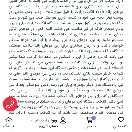
دارد. سرعت آی پی ال پایین تر از الکساندرایت می باشد به خاطر همین
دلیل به جلسات بیشتری برای نتیجه مطلوب نیاز دارید. در دستگاه لیزر
موهای زائد 2025 الکساندرایت یا طول موج 755 نانومتر جذب ملانین در
پوست بهتر انجام می شود در نتیجه انرژی هم بهتر جذب می شود و باعث
حذف هر چه بهتر فولیکول مو خواهد شد. دستگاه الکساندرایت برای از بین
بردن موهای نازک تر نیز مناسب می باشد، البته کمی در موهای کرکی
ممکن است به جلسات بیشتری نیاز داشته باشد ولی دستگاه هایی که با
سیستم دایود به لیزر موهای زائد می پردازند با این نوع موها مشکل
خواهند داشت و به زمان بیشتری برای رفع موهای زائد نیازمند هستند.
دستگاه حذف موهای زائد الکساندرایت دارای یک سیستم خنک کننده موثر
می باشد که درد حاصل از لیزر را تسکین می دهد اما اگر درد شما بیشتر
بود می توانید از ژلی که کلینیک به شما معرفی می کند در زمان لیزر
استفاده کنید. در مشخصات و عکس دستگاه لیزر موهای زائد می گویم که
شما به خاطر سرعت بالای الکساندرایت در زمان لیزر موهای زائد حتی به
استراحتی که از درد یا سوزش می باشد نیاز ندارید و جلسه شما به نسبت
لیزر با دستگاه های دیگر زودتر به پایان می رسد. دلیل سوختگی بعد از لیزر
موهای زائد چیست و دستگاه لیزر موهای زائد چگونه عمل می کند.
دستگاهی که برای لیزر موهای زائد انتخاب شده برای پوست شما مناسب
نمی باشد، انتخاب دستگاه لیزر موهای زائد باید منطبق بر پوست شما انجام
گیرد به طور مثال چه رنگی پوست یا مویی دارید که این وظیفه کلینیک
لیزر موهای زائد یا متخصص می باشد که این انتخاب درست را برای شما
انجام دهد. دستگاه لیزر موهای زائد خارجی برای چه کسانی منع
0
ورود
/
ثبت نام
دارد.افرادی که در محل مورد نظر لیزر دچار عفونت و زخم هستند، باید تا
حساب کاربری
علاقه مندی
سبدخرید
فروشگاه
زمان بهبودی عفونت و زخم خود منتظر بمانند، زنان باردار باید بعد از دوران