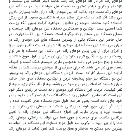
موهای زائد اگر باز هم موهای زائد رشد نمایند دیگر همانند قبل نیستند و
نازک تر و دارای تراکم کمتری به نسبت قبل خواهند بود. در دستگاه لیزر
موهای زائد دست دوم بدانید که لیزر موهای زائد دارای دقت بسیاری بالایی
می باشد اگر شما در یک مرکز معتبر همراه با تکنسین مجرب از این روش
استفاده کنید مطمئنا نتیجه ی مطلوبی خواهید گرفت بدون آنکه پوست
شما آسیبی ببیند. بهترین و جدیدترین دستگاه لیزر موهای زائد چیست و
صدای دستگاه لیزر موهای زائد چگونه است. دستگاه لیزر الکساندرایت، در
حال حاضر این دستگاه یکی از بهترین دستگاه های لیزر موهای زائد در
جهان می باشد این دستگاه لیزر موهای زائد دارای قابلیت تنظیم طول موج
و انرژی برای از بین بردن موهای زائد می باشد، این دستگاه با هر نوع
پوست و مویی سازگاری لازم را دارد و دارای نور مرئی و طول موج هفثتد و
پنجاه و پنج نانومتر می باشد همچنین دارای سیستم خنک کننده و کلینگ
بسیار قوی نیز می باشد که برای جلوگیری از سوختن پوست شما در هنگام
فرآیند لیزر بسیار کارآمد است. فروش دستگاه لیزر موهای زائد پلاتینیوم،
این دو دستگاه نیز جزو پیشرفته ترین و بهترین دستگاه های حال حاضر
جهان هستند که انقلابی در نوع خود می باشند چه از نظر تکنولوژی و چه از
نظر کیفیت، مزیت این دستگاه لیزر موهای زائد دست بر رقبای دیگر خود
این است که تمامی تکنولوژی یه دستگاه الکساندرایت،دیاگ و دایود را در
خود جای داده است یعنی هر سه طول موج دستگاه های نامبرده شده را
دارد، اگر دارای موی بلوند یا روشنی هستید یا موهای نازکی دارید و یا
پوست تیره و برنزی دارید این انواع دستگاه لیزر موهای زائد با تغییر
فرکانس مناسب برای پوست و موی شما می تواند به راحتی موهای زائد
شما را از بین ببرد. با ترکیب سه طول موج متفاوت این دستگاه می تواند به
بهترین نحو ممکن به ساختار و عمق پوست شما نفوذ نماید تا موهای زائد