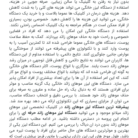
بدون نیاز به رفتن به کلینیک یا سالن زیبایی. صرفه جویی در هزینه،
استفاده از دستگاه لیزر خانگی می تواند هزینه های کلی را به شدت کاهش
دهد. هزینه های درمان در کلینیک ها عموما بالاست و با خرید یک دستگاه
خانگی، می توانید این هزینه ها را کاهش دهید. خصوصی بودن، بسیاری
از افراد ممکن است در هنگام مراجعه به یک کلینیک احساس راحتی نکنند.
استفاده از دستگاه خانگی این امکان را می دهد که افراد در فضایی
خصوصی و راحت خود به حذف موهای زائد بپردازند. کمک به حفظ سلامت
پوست، دستگاه های خانگی عموما طراحی شده اند تا کمترین آسیب را به
پوست وارد کنند و با تکنولوژی های پیشرفته می توانند از سوختگی یا
عوارض جانبی جلوگیری کنند. نتایج دائمی، با استفاده مداوم از این دستگاه
ها، کاربران می توانند به نتایج دائمی و کاهش قابل توجهی در میزان رشد
موهای زائد دست یابند. سازگاری با انواع پوست، اکثر دستگاه های خانگی
به گونه ای طراحی شده اند که بتوانند با انواع مختلف پوست و انواع مو کار
کنند، که این امر استفاده از آن ها را برای تعداد بیشتری از افراد امکان پذیر
می سازد. دستگاه های لیزر موهای زائد خانگی یک گزینه مناسب و موثر
برای افرادی هستند که به دنبال یک راه حل ساده و مقرون به صرفه برای
حذف موهای زائد خود هستند. با بررسی دقیق و انتخاب دستگاه مناسب،
می توان از مزایای بسیاری که این تکنولوژی ارائه می دهد بهره مند شد.
پیشرفته ترین دستگاه لیزر موهای زائد
در کلینیک تخصصی لیزر موهای
زائد میلانو موجود و می توانید
دستگاه لیزر موهای زائد حرفه ای
را برای
انجام این پروسه در دسترس داشته باشید. در ادامه مطلب دستگاه لیزر
موهای زائد بدون درد ان دیاگ را بررسی می کنیم. این دستگاه لیزر یکی از
بهترین و موثرترین دستگاه های حال حاضر برای افراد با پوست تیره می
باشد، طول موج های این لیزر دارای پرتویی با مادون قرمز بیشتری است که