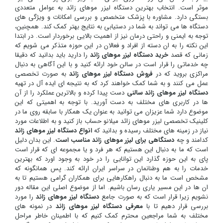
موثر است. انتخاب بهترین دستگاه لیزر موهای زائد به عوامل متعددی
بستگی دارد. مشاوره با پزشک متخصص و بررسی امکانات و ویژگی های
دستگاه ها می تواند به شما در دستیابی به نتایج بهتر کمک کند. همچنین،
توجه به ایمنی و راحتی درمان نیز از اهمیت بالایی برخوردار است. در ابتدا
این نکته را به ان دسته از افراد و فعالان در این حوزه متذکر می شویم که
زمانی که قصد
خرید دستگاه لیزر موهای زائد
را دارید باید بدانید که دقیقا
چه خدماتی را قرار است در سالن خود ارائه کنید و با این آگاهی به دنبال
مراکزی بروید که در
فروش دستگاه لیزر موهای زائد
به صورت تخصصی
عمل می کنند و به شما کمک خواهند کرد که به نتیجه ای ایده آل در تهیه
دستگاه لیزر موهای زائد سالنی
دست پیدا کرده و بالاترین عملکرد را از آن
ها در کاربری های مختلف به دست آورید. با توجه به اهمیتی که این
موضوع دارد شما عزیزان می توانید به عنوان یک همکار با سابقه روی ما در
کلینیک تخصصی لیزر موهای زائد
میلانو
حساب باز کنید و به اطلاعات مورد
نیاز در زمینه های مختلف رسیده و بدانید که
انواع دستگاه لیزر موهای زائد
کدامند و چه
دستگاهی برای لیزر موهای زائد مناسب است
. این بدان دلیل
است که ما به دنبال این هستیم که هر فرد و یا مجموعه ای که قرار است
پای به این حوزه گذارد این توانایی را در خود به وجود اورد که بهترین
خدمات را به هم وطنانمان در سراسر ایران ارائه کند. پس همانگونه که
مشخص است ما به دنبال راهکارهایی برای همکاران گرامی هستیم تا به
ان ها در این مسیر یاری رسان باشیم. اما از موضوع اصلی این مقاله دور
نشویم زیرا قرار است که به صورت جامع
دستگاه لیزر موهای زائد
را مورد
بررسی قرار دهیم تا با
معرفی دستگاه لیزر موهای زائد
در نمونه های
مختلف به شما مراجعین محترم کمک کنیم که با اطمینان خاطر مراحل