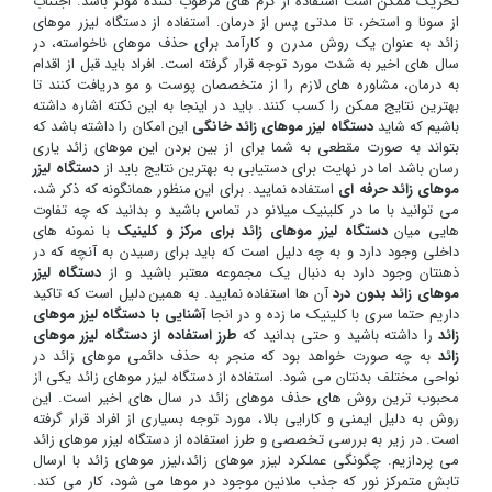
تحریک ممکن است استفاده از کرم های مرطوب کننده موثر باشد. اجتناب
از سونا و استخر، تا مدتی پس از درمان. استفاده از دستگاه لیزر موهای
زائد به عنوان یک روش مدرن و کارآمد برای حذف موهای ناخواسته، در
سال های اخیر به شدت مورد توجه قرار گرفته است. افراد باید قبل از اقدام
به درمان، مشاوره های لازم را از متخصصان پوست و مو دریافت کنند تا
بهترین نتایج ممکن را کسب کنند. باید در اینجا به این نکته اشاره داشته
باشیم که شاید
دستگاه لیزر موهای زائد خانگی
این امکان را داشته باشد که
بتواند به صورت مقطعی به شما برای از بین بردن این موهای زائد یاری
رسان باشد اما در نهایت برای دستیابی به بهترین نتایج باید از
دستگاه لیزر
موهای زائد حرفه ای
استفاده نمایید. برای این منظور همانگونه که ذکر شد،
می توانید با ما در کلینیک میلانو در تماس باشید و بدانید که چه تفاوت
هایی میان
دستگاه لیزر موهای زائد برای مرکز و کلینیک
با نمونه های
داخلی وجود دارد و به چه دلیل است که باید برای رسیدن به آنچه که در
ذهنتان وجود دارد به دنبال یک مجموعه معتبر باشید و از
دستگاه لیزر
موهای زائد بدون درد
آن ها استفاده نمایید. به همین دلیل است که تاکید
داریم حتما سری با کلینیک ما زده و در انجا
آشنایی با دستگاه لیزر موهای
زائد
را داشته باشید و حتی بدانید که
طرز استفاده از دستگاه لیزر موهای
زائد
به چه صورت خواهد بود که منجر به حذف دائمی موهای زائد در
نواحی مختلف بدنتان می شود. استفاده از دستگاه لیزر موهای زائد یکی از
محبوب ترین روش های حذف موهای زائد در سال های اخیر است. این
روش به دلیل ایمنی و کارایی بالا، مورد توجه بسیاری از افراد قرار گرفته
است. در زیر به بررسی تخصصی و طرز استفاده از دستگاه لیزر موهای زائد
می پردازیم. چگونگی عملکرد لیزر موهای زائد،لیزر موهای زائد با ارسال
تابش متمرکز نور که جذب ملانین موجود در موها می شود، کار می کند.