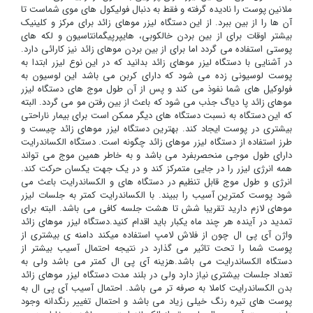
ملانین پوست را نادیده گرفته و فقط به دنبال فولیکول های موی شماست تا
آن ها را از بین ببرد. از این دستگاه لیزر موهای زائد برای مرکز و کلینیک
بیشتر اوقات برای از بین بردن خالکوبی، هایپرپیگمانتاسیون و لکه های
پوستی استفاده می گردد اما برای از بین بردن موهای زائد نیز کارائی دارد.
در آشنایی با دستگاه لیزر موهای زائد بدانید که در این نوع لیزر ابتدا به
پوست لوسیونی زده می شود که دارای کربن می باشد این لوسیون به
فولوکیل های شما نفوذ می کند و پس از آن طول موج های دستگاه لیزر
موهای زائد پا دیاگ جذب می شود که باعث از بین رفتن مو می گردد. البته
که این دستگاه به نسبت دستگاه های دیگر ممکن است برای بیمار ناراحتی
بیشتری در پوست ایجاد کند. بهترین دستگاه لیزر موهای زائد چیست و
طرز استفاده از دستگاه لیزر موهای زائد چگونه است. دستگاه الکساندرایت
دارای طول موجی منحصربفرد می باشد و به خاطر همین موج می تواند
همه انرژی لیزر را در جایی متمرکز کند و در یک جهت یکسان حرکت کند.
انرژی و طول موج قابل تنظیم در دستگاه های و الکساندرایت باعث می
شود پوست کمترین آسیب را ببیند. با الکساندرایت کمتر به جلسات لیزر
موهای لازم دارید تقریبا شش تا هشت جلسه کافی می باشد. البته برای
تمدید در آینده هر چند ماه یکبار باید اقدام کنید.دستگاه لیزر موهای زائد
واژن آی پی ال چون از فلاش لامپ استفاده میکند دامنه ی بیشتری از
پوست شما را تحت تاثیر می گذارد در نتیجه احتمال آسیب بیشتر از
دستگاه الکساندرایت می باشد.هزینه آی پی ال کمتر می باشد ولی به
تعداد جلسات بیشتری نیاز دارد ولی در بلند مدت دستگاه لیزر موهای زائد
بدن الکساندرایت کاملا به صرفه تر می باشد. احتمال آسیب آی پی ال به
پوست های تیره رنگ خیلی زیاد می باشد و احتمال تغییر رنگدانه وجود