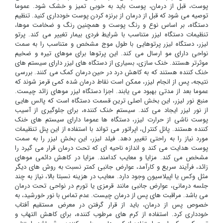
پوست، قبل از درمان، پوست باید به خوبی تمیز و خشک شود. عموما
توصیه می شود که قبل از درمان از برنزه کردن پوست خودداری کنید. تنظیم
دستگاه، بر اساس نوع و رنگ پوست و همچنین رنگ و ضخامت موها،
تنظیمات دستگاه لیزر متناسب با شرایط فردی بیمار تغییر می کند. پرتو
لیزر، دستگاه لیزر پرتوهایی با طول موج مشخص و متناسب را به سمت
نواحی دارای مو ارسال می کند. این پرتوها برای موهای تیره و ضخیم
موثرتر هستند. خنک سازی، بسیاری از دستگاه های لیزر دارای سیستم های
خنک کننده هستند که به کاهش درد در حین درمان کمک می کنند. بررسی
نتیجه، پس از انجام لیزر، ممکن است نقاط درمان شده کمی قرمز شوند که
عموما بعد از مدتی بهبود می یابند. اجزا دستگاه لیزر موهای زائد چیست.
منبع نور لیزر، این بخش اصلی ترین قسمت دستگاه است که پالس هایی
از نور لیزر ایجاد می کند. سیستم خنک کننده، برای جلوگیری از آسیب
پوست ناشی از حرارت لیزر، دستگاه ها عموما دارای سیستم های خنک
کننده هستند. پانل کنترل، اپراتور می تواند با استفاده از این پنل تنظیمات
مورد نیاز را به راحتی تغییر دهد. فیلد لیزر، این بخش لیزر را به سمت
پوست هدایت می کند و اندازه ناحیه ای که تحت درمان قرار می گیرد را
مشخص می کند. مزایا و معایب کدامند. مزایا در کاهش دائمی موهای
زائد، فرآیند سریع و کارآمد، عوارض جانبی کمتر نسبت به روش های دیگر
مثل وکس یا اپیلاسیون وجود دارد. معایب در هزینه نسبتا بالا، نیاز به چند
جلسه درمانی، عوارض جانبی مانند قرمزی یا تورم در نواحی تحت درمان
می باشد. مراقبت های پس از درمان چیست. عدم تماس با نور خورشید، به
خصوص پس از درمان، باید از قرار گرفتن در معرض مستقیم آفتاب
خودداری کرد. استفاده از کرم های مرطوب کننده، برای کاهش التهاب و