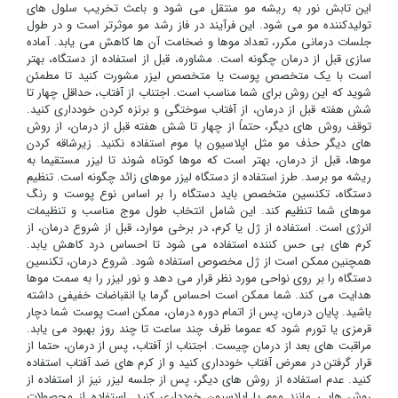
این تابش نور به ریشه مو منتقل می شود و باعث تخریب سلول های
تولیدکننده مو می شود. این فرآیند در فاز رشد مو موثرتر است و در طول
جلسات درمانی مکرر، تعداد موها و ضخامت آن ها کاهش می یابد. آماده
سازی قبل از درمان چگونه است. مشاوره، قبل از استفاده از دستگاه، بهتر
است با یک متخصص پوست یا متخصص لیزر مشورت کنید تا مطمئن
شوید که این روش برای شما مناسب است. اجتناب از آفتاب، حداقل چهار تا
شش هفته قبل از درمان، از آفتاب سوختگی و برنزه کردن خودداری کنید.
توقف روش های دیگر، حتماً از چهار تا شش هفته قبل از درمان، از روش
های دیگر حذف مو مثل اپلاسیون یا موم استفاده نکنید. زیرشاقه کردن
موها، قبل از درمان، بهتر است که موها کوتاه شوند تا لیزر مستقیما به
ریشه مو برسد. طرز استفاده از دستگاه لیزر موهای زائد چگونه است. تنظیم
دستگاه، تکنسین متخصص باید دستگاه را بر اساس نوع پوست و رنگ
موهای شما تنظیم کند. این شامل انتخاب طول موج مناسب و تنظیمات
انرژی است. استفاده از ژل یا کرم، در برخی موارد، قبل از شروع درمان، از
کرم های بی حس کننده استفاده می شود تا احساس درد کاهش یابد.
همچنین ممکن است از ژل مخصوص استفاده شود. شروع درمان، تکنسین
دستگاه را بر روی نواحی مورد نظر قرار می دهد و نور لیزر را به سمت موها
هدایت می کند. شما ممکن است احساس گرما یا انقباضات خفیفی داشته
باشید. پایان درمان، پس از اتمام دوره درمان، ممکن است پوست شما دچار
قرمزی یا تورم شود که عموما ظرف چند ساعت تا چند روز بهبود می یابد.
مراقبت های بعد از درمان چیست. اجتناب از آفتاب، پس از درمان، حتما از
قرار گرفتن در معرض آفتاب خودداری کنید و از کرم های ضد آفتاب استفاده
کنید. عدم استفاده از روش های دیگر، پس از جلسه لیزر نیز از استفاده از
روش هایی مانند موم یا اپلاسیون خودداری کنید. استفاده از محصولات