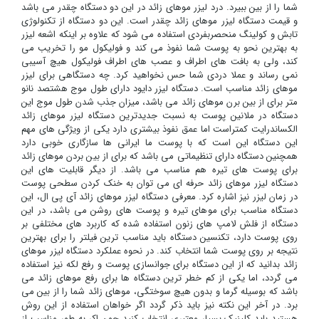
شما را از بین ببیرد. درد لیزر موهای زائد در این دو دستگاه چقدر می باشد
و قیمت دستگاه لیزر موهای زائد چقدر است. این دو دستگاه از تکنولوژی
تابش و کولینگ منحصربفردی استفاده می شود که علاوه بر اینکه اشعه لیزر
به بهترین نحو به پوست شما نفوذ می کند و فولیکول مو را تخریب می
کند، ولی به بافت های اطراف و عصب های اطراف فولیکول هیچ آسیبی
نمی رساند و عملا دردی شما حس نخواهید کرد. چه دستگاهی برای لیزر
موهای زائد مناسب است. دستگاه لیزر دایود دارای طول موج هشتصد نانو
متر برای از بین برن موهای زائد می باشد، میزان جذب شدن طول موج این
دستگاه در ملانین پوست به نسبت جدیدترین دستگاه لیزر موهای زائد
الکساندرایت کمتراست اما عمق نفوذ بیشتری دارد یکی از ویژگی های مهم
این دستگاه این است که با پوست ما ایرانی ها سازگاری خوبی دارد
همچنین دستگاه دارای تنظیماتی می باشد که برای از بین بردن موهای زائد
برای پوست های تیره هم مناسب می باشد. از دیگر قابلیت های این
دستگاه لیزر موهای زائد حرفه ای می توان به خنک کردن سطحی پوست
در زمان لیزر نیز اشاره کرد. معرفی دستگاه لیزر موهای زائد آی پی ال، این
دستگاه مناسب برای موهای تیره و پوست های روشن می باشد، در این
دستگاه از فلش لامپ های زنون استفاده شده که کاربرد های مختلفی بر
روی پوست دارد، تکنسین دستگاه باید مناسب ترین فیلتر را برای بهترین
نتیجه بر روی پوست شما انتخاب کند. در نحوه عملکرد دستگاه لیزر موهای
زائد بدانید که از این دستگاه برای جوانسازی پوست و رفع لکه نیز استفاده
می گردد، اما یکی از کم خطر ترین دستگاه ها برای رفع موهای زائد می
باشد که بوسیله گرما و بدون هیچ سوختگی، موهای زائد شما را از بین می
برد. در آخر این نکته نیز باید ذکر گردد اگر خواهان استفاده از این روش
هستید باید کلینیک بسیار معتبری انتخاب کنید چون اکر به طور مناسب از