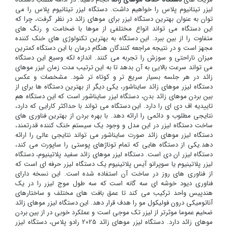
لیزر تیتانیوم پلاس را خواهیم داشت. دستگاه لیزر تیتانیوم پلاس را می
توان به عنوان بهترین دستگاه لیزر برای موهای زائد در نظر گرفت، چرا که
این دستگاه می تواند انواع مختلفی از موها با ضخامت و رنگ های
متفاوت را از بین ببرد. این دستگاه به بهترین تکنولوژی های خنک کننده
مجهز است و در نتیجه مراجعه کنندگان هنگام درمان با این دستگاه کمترین
میزان ناراحتی و سوزش را تجربه می کنند. اندازه لکه وسیع این دستگاه
می تواند سرعت بالایی به آن بدهد تا به این ترتیب مدت زمان لیزر موهای
زائد در هر جلسه بسیار سریع تر و کوتاه تر شود. مشخصات و عکس
دستگاه لیزر موهای زائد سایناشور، یکی دیگر از بهترین دستگاه ها برای از
بین بردن موهای زائد بدن، دستگاه لیزر سایناشور است که این دستگاه هم
تاییدیه اف دی ای را دارد. این دستگاه می تواند با حداکثر کارایی که دارد،
نتایجی مطلوب و دائمی را ارائه دهد. با بهره بردن از بهترین فناوری های
ساخت دستگاه لیزر در این مدل و وجود یک سیستم خنک کننده قدرتمند،
دستگاه لیزر موهای زائد صورت سایناشور می تواند نتایجی عالی را ارائه
دهد.یکی از دستگاه هایی که تمام توناژهای پوستی را ساپورت می کند،
دستگاه لیزر ان دی است. دستگاه لیزر موهای زائد سفید پلاتینیوم، دستگاه
لیزر پلاتینیوم یا سوپرانو آیس پلاتینیوم یک دستگاه لیزر حرفه ای است که
از فناوری های روز در ساخت آن استفاده شده است. این نسخه دارای
فناوری دیود خوشه ای سه گانه است که سه طول موج لیزر را در یک
هندپیس واحد ترکیب می کند تا عمق بافت های مختلف و ساختارهای
آناتومیکی درون فولیکول مو را هدف قرار دهد. این دستگاه لیزر موهای زائد
ضخیم عموما موثرتر از لیزر تک موجی است و عملکرد خوبی در از بین بردن
موهای زائد دارد. دستگاه لیزر موهای زائد 2025 رادو پلاس، دستگاه لیزر