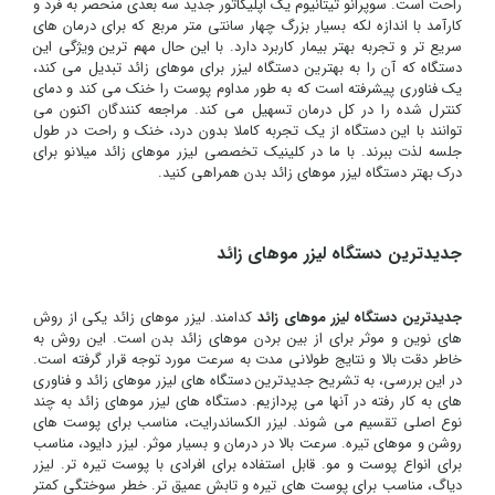
راحت است. سوپرانو تیتانیوم یک اپلیکاتور جدید سه بعدی منحصر به فرد و
کارآمد با اندازه لکه بسیار بزرگ چهار سانتی متر مربع که برای درمان های
سریع تر و تجربه بهتر بیمار کاربرد دارد. با این حال مهم ترین ویژگی این
دستگاه که آن را به بهترین دستگاه لیزر برای موهای زائد تبدیل می کند،
یک فناوری پیشرفته است که به طور مداوم پوست را خنک می کند و دمای
کنترل شده را در کل درمان تسهیل می کند. مراجعه کنندگان اکنون می
توانند با این دستگاه از یک تجربه کاملا بدون درد، خنک و راحت در طول
جلسه لذت ببرند. با ما در کلینیک تخصصی لیزر موهای زائد میلانو برای
درک بهتر دستگاه لیزر موهای زائد بدن همراهی کنید.
جدیدترین دستگاه لیزر موهای زائد
جدیدترین دستگاه لیزر موهای زائد
کدامند. لیزر موهای زائد یکی از روش
های نوین و موثر برای از بین بردن موهای زائد بدن است. این روش به
خاطر دقت بالا و نتایج طولانی مدت به سرعت مورد توجه قرار گرفته است.
در این بررسی، به تشریح جدیدترین دستگاه های لیزر موهای زائد و فناوری
های به کار رفته در آنها می پردازیم. دستگاه های لیزر موهای زائد به چند
نوع اصلی تقسیم می شوند. لیزر الکساندرایت، مناسب برای پوست های
روشن و موهای تیره. سرعت بالا در درمان و بسیار موثر. لیزر دایود، مناسب
برای انواع پوست و مو. قابل استفاده برای افرادی با پوست تیره تر. لیزر
دیاگ، مناسب برای پوست های تیره و تابش عمیق تر. خطر سوختگی کمتر