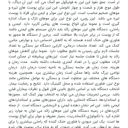
تر است. عمق نفوذ این لیزر به فولیکول مو کمک می کند. لیزر ان دیاگ، با
طول موج هزار و شصت و چهار نانومتر، این لیزر برای پوست های تیره و
موهای ضخیم مناسب است. این نوع لیزر موثر و ایمن برای افراد با پوست
تیره می باشد. لیزر روبی، این نوع لیزر برای موهای نازک و سبک اندازه
گیری است و عموما برای انواع پوست های روشن کاربرد دارد. ایمنی و
راحتی، دستگاه های لیزر موهای زائد باید دارای سیستم های ایمنی باشند
که از پوست در برابر حرارت بالا حفاظت کنند. برخی از دستگاه ها مجهز به
فناوری های خنک کننده هستند که به کاهش احساس درد و عوارض جانبی
کمک می کند. تعداد جلسات درمانی، کارایی دستگاه نیز بستگی به تعداد
جلسات لازم برای رسیدن به نتایج مطلوب دارد. عموما برای کاهش موهای
زائد به شش تا هشت جلسه نیاز است. لیزرهای پیشرفته تر ممکن است
اثرات مطلوب تری را در تعداد کمتری جلسات داشته باشند. مدت زمان و
هزینه، مدت زمان هر جلسه بستگی به ناحیه تحت درمان دارد. درمان
نواحی بزرگ مانند پاها ممکن است زمان بیشتری ببرد. همچنین، هزینه
دستگاه های مختلف نیز متفاوت است و بستگی به عوامل مختلفی مانند
نوع لیزر، فناوری استفاده شده و محل کلینیک دارد. نتایج و رضایت بیمار،
انتخاب دستگاه باید بر اساس نتایج بالینی قابل قبول و نظرات بیماران قبلی
باشد. بررسی تجربیات بیماران می تواند به انتخاب بهتر کمک کند. مجوزها
و استانداردها، دستگاه انتخابی باید دارای مجوزهای معتبر و استانداردهای
ایمنی باشد. این امر نشان دهنده ایمنی و اثربخشی دستگاه است. از جمله
کاربردهای در زمینه دستگاه های لیزر موهای زائد می توان به موارد زیر
اشاره کرد. با تکنولوژی الکساندریت، بسیار معروف و موثر برای انواع پوست
ها است. یک لیزر دیودی با فناوری خنک کننده که راحتی بیشتری را برای
بیمار به ارمغان می آورد. فناوری دیودی که به ویژه برای پوست های تیره