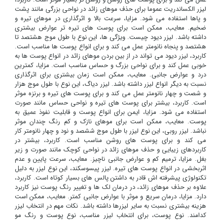
لیزر الکساندریت عموما برای حذف موهای زائد در نواحی بزرگی مانند پشت
و پاها استفاده می شود. مزایا، سرعت بالا و اثرگذاری در موهای تیره و
ضخیم. معایب، ممکن است برای پوست های تیره تر عوارض بیشتری
داشته باشد. لیزر دیود چیست. ویژگی ها، این نوع با طول موج هشتصد تا
هشتصد و پنجاه نانومتر عمل می کند و برای انواع پوست ها مناسب است.
کاربرد، لیزر دیود می تواند در از بین بردن موهای زائد در انواع پوست ها به
خوبی عمل کند و برای نواحی بزرگ و حساس مناسب است. مزایا، کمترین
درد و عوارض جانبی. معایب، ممکن است زمان بیشتری برای اثرگذاری
نسبت به دیگر انواع لیزر داشته باشد. لیزر دیاگ، این نوع با طول موج هزار
و شصت و چهار نانومتر عمل می کند و برای پوست های تیره و برنزه موثر
است. کاربرد، بیشتر برای پوست های تیره و نواحی حساس مانند صورت
استفاده می شود. مزایا، ایمن برای انواع پوست و قابلیت نفوذ عمیق به
پوست. معایب، ممکن است برای موهای نازک و کم رنگ چندان موثر
نباشد. لیزر روبی، این نوع لیزر با طول موج ششصد و نود و چهار نانومتر کار
می کند و برای پوست های روشن مناسب است. کاربرد، بیشتر در
کاربردهای زیبایی و حذف موهای زائد در نواحی کوچک مانند صورت و زیر
بغل. مزایا، ترمیم کم و عوارض جانبی ناچیز. معایب، سرعت پایین و عدم
اثربخشی در انواع پوست های تیره. لیزر پیسوسکند، این نوع لیزر به دلیل
تکنولوژی پیشرفته اش قادر به داشتن پالس های بسیار کوتاه است. کاربرد،
علاوه بر حذف موهای زائد، در درمان لک ها و تغییر رنگ پوست نیز کاربرد
دارد. مزایا، درمان سریع و موثر با عوارض جانبی کمتر. معایب، ممکن است
هزینه بیشتری نسبت به سایر لیزرها داشته باشد. نکات مهم در انتخاب لیزر
کدامند. نوع پوست، برای انتخاب لیزر مناسب، نوع پوست و رنگ مو