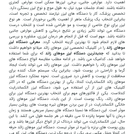
اهمیت دارد. عوارض جانبی، برخی لیزرها ممکن است عوارض کمتری
داشته باشند. تعداد جلسات مورد نیاز، به طول موج و نوع لیزر بستگی دارد.
تخصص پزشک، کار با دستگاه های لیزر نیازمند تخصص و تجربه است،
بنابراین انتخاب یک پزشک ماهر از اهمیت بالایی برخوردار است. هر نوع
لیزر برای نوع خاصی از پوست و مو طراحی شده است و انتخاب درست
دستگاه می تواند تاثیر زیادی بر نتایج درمانی و کاهش عوارض جانبی
داشته باشد. مهم است که قبل از انجام هر درمان لیزری، مشاوره و بررسی
های لازم انجام شود تا بهترین گزینه انتخاب گردد.
معرفی دستگاه لیزر
موهای زائد
را در کلینیک تخصصی لیزر موهای زائد میلانو خواهیم داشت
تا بدانید که
جدیدترین دستگاه لیزر موهای زائد
که برای شما استفاده
خواهد شد، کدامیک می باشد. در ادامه مطلب مقایسه انواع دستگاه های
لیزر موهای زائد را خواهیم داشت. لیزر موهای زائد می تواند باعث ایجاد
گرما و ناراحتی در پوست شود، بنابراین یک سیستم خنک کننده برای
محافظت از پوست و کاهش درد ضروری است. نحوه عملکرد دستگاه لیزر
موهای زائد الکساندرایت کندلا، یکی از بهترین دستگاه هایی که در اکثر
کلینیک های لیزر از آن استفاده می شود، دستگاه لیزر الکساندرایت
کندلاست. یکی از فاکتورهای مهم برای انتخاب بهترین دستگاه لیزر برای
موهای زائد، رنگ پوست است. از این بابت، دستگاه لیزر موهای زائد
خانگی الکساندرایت در از بین بردن موهای تیره پوست های روشن بسیار
موثر است. این دستگاه ها نسبتا دستگاه های بسیار سریعی هستند و زمان
درمان با آنها عموما پانزده تا سی دقیقه در هر جلسه طول می کشد. با این
حال، لیزر الکساندرایت می تواند دردناک تر از انواع دیگر لیزرها باشد و بر
روی پوست های برنزه یا تیره تر موثر نیست. دستگاه لیزر موهای زائد حرفه
ای کندلا جنتل مکس پرو، یکی از درجه یک ترین دستگاه های لیزر که می