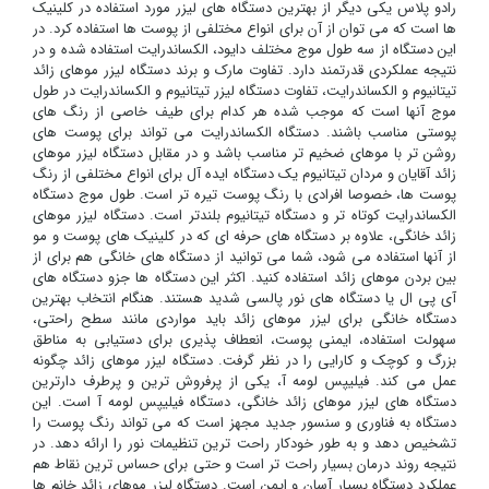
رادو پلاس یکی دیگر از بهترین دستگاه های لیزر مورد استفاده در کلینیک
ها است که می توان از آن برای انواع مختلفی از پوست ها استفاده کرد. در
این دستگاه از سه طول موج مختلف دایود، الکساندرایت استفاده شده و در
نتیجه عملکردی قدرتمند دارد. تفاوت مارک و برند دستگاه لیزر موهای زائد
تیتانیوم و الکساندرایت، تفاوت دستگاه لیزر تیتانیوم و الکساندرایت در طول
موج آنها است که موجب شده هر کدام برای طیف خاصی از رنگ های
پوستی مناسب باشند. دستگاه الکساندرایت می تواند برای پوست های
روشن تر با موهای ضخیم تر مناسب باشد و در مقابل دستگاه لیزر موهای
زائد آقایان و مردان تیتانیوم یک دستگاه ایده آل برای انواع مختلفی از رنگ
پوست ها، خصوصا افرادی با رنگ پوست تیره تر است. طول موج دستگاه
الکساندرایت کوتاه تر و دستگاه تیتانیوم بلندتر است. دستگاه لیزر موهای
زائد خانگی، علاوه بر دستگاه های حرفه ای که در کلینیک های پوست و مو
از آنها استفاده می شود، شما می توانید از دستگاه های خانگی هم برای از
بین بردن موهای زائد استفاده کنید. اکثر این دستگاه ها جزو دستگاه های
آی پی ال یا دستگاه های نور پالسی شدید هستند. هنگام انتخاب بهترین
دستگاه خانگی برای لیزر موهای زائد باید مواردی مانند سطح راحتی،
سهولت استفاده، ایمنی پوست، انعطاف پذیری برای دستیابی به مناطق
بزرگ و کوچک و کارایی را در نظر گرفت. دستگاه لیزر موهای زائد چگونه
عمل می کند. فیلیپس لومه آ، یکی از پرفروش ترین و پرطرف دارترین
دستگاه های لیزر موهای زائد خانگی، دستگاه فیلیپس لومه آ است. این
دستگاه به فناوری و سنسور جدید مجهز است که می تواند رنگ پوست را
تشخیص دهد و به طور خودکار راحت ترین تنظیمات نور را ارائه دهد. در
نتیجه روند درمان بسیار راحت تر است و حتی برای حساس ترین نقاط هم
عملکرد دستگاه بسیار آسان و ایمن است. دستگاه لیزر موهای زائد خانم ها