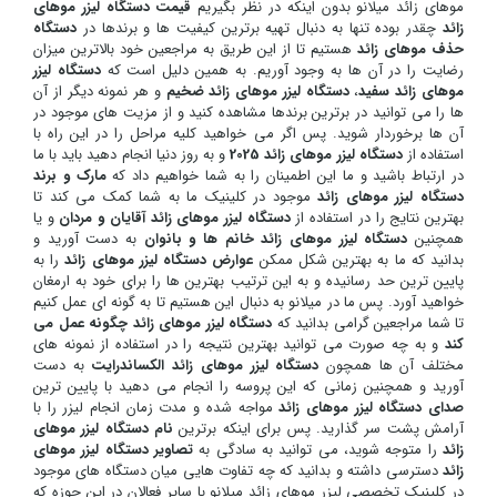
موهای زائد میلانو بدون اینکه در نظر بگیریم
قیمت دستگاه لیزر موهای
زائد
چقدر بوده تنها به دنبال تهیه برترین کیفیت ها و برندها در
دستگاه
حذف موهای زائد
هستیم تا از این طریق به مراجعین خود بالاترین میزان
رضایت را در آن ها به وجود آوریم. به همین دلیل است که
دستگاه لیزر
موهای زائد سفید
،
دستگاه لیزر موهای زائد ضخیم
و هر نمونه دیگر از آن
ها را می توانید در برترین برندها مشاهده کنید و از مزیت های موجود در
آن ها برخوردار شوید. پس اگر می خواهید کلیه مراحل را در این راه با
استفاده از
دستگاه لیزر موهای زائد 2025
و به روز دنیا انجام دهید باید با ما
در ارتباط باشید و ما این اطمینان را به شما خواهیم داد که
مارک و برند
دستگاه لیزر موهای زائد
موجود در کلینیک ما به شما کمک می کند تا
بهترین نتایج را در استفاده از
دستگاه لیزر موهای زائد آقایان و مردان
و یا
همچنین
دستگاه لیزر موهای زائد خانم ها و بانوان
به دست آورید و
بدانید که ما به بهترین شکل ممکن
عوارض دستگاه لیزر موهای زائد
را به
پایین ترین حد رسانیده و به این ترتیب بهترین ها را برای خود به ارمغان
خواهید آورد. پس ما در میلانو به دنبال این هستیم تا به گونه ای عمل کنیم
تا شما مراجعین گرامی بدانید که
دستگاه لیزر موهای زائد چگونه عمل می
کند
و به چه صورت می توانید بهترین نتیجه را در استفاده از نمونه های
مختلف آن ها همچون
دستگاه لیزر موهای زائد الکساندرایت
به دست
آورید و همچنین زمانی که این پروسه را انجام می دهید با پایین ترین
صدای دستگاه لیزر موهای زائد
مواجه شده و مدت زمان انجام لیزر را با
آرامش پشت سر گذارید. پس برای اینکه برترین
نام دستگاه لیزر موهای
زائد
را متوجه شوید، می توانید به سادگی به
تصاویر دستگاه لیزر موهای
زائد
دسترسی داشته و بدانید که چه تفاوت هایی میان دستگاه های موجود
در کلینیک تخصصی لیزر موهای زائد میلانو با سایر فعالان در این حوزه که