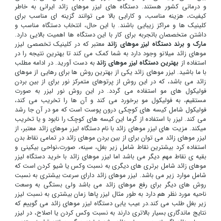
و درمانی کشور هستند. دستگاه های لیزر موهای زائد ایرانی به خاطر
کیفیت، هزینه مناسب، و کارایی بالا می توانند گزینه ای مناسب برای
کلینیک ها و مراکز زیبایی باشند. با این حال، انتخاب دستگاه مناسب و
داشتن متخصصان باتجربه برای کار با این دستگاه ها اهمیت بالایی دارد.
مارک و برند دستگاه لیزر موهای زائد
معتبر که در کلینیک تخصصی لیزر
موهای زائد میلانو وجود دارد به شما کمک می کند تا بهترین نتیجه را در
استفاده از
بهترین دستگاه لیزر موهای زائد
به دست آورید. در ادامه مطلب
با ما باشید. لیزر موهای زائد یکی از بهترین روش ها برای رهایی از موهای
زائد می باشد، که در این روش از پرتوهای متمرکز نور برای از بین بردن
فولیکول های مو استفاده می گردد. در این روش نور لیزر به صورت
مستقیم، به فولیکول مو برخورد می کند و آن ها را تخریب می کند،
فولیکول شامل کیسه های کوچکی درون پوست است که مو در آن جا رشد
می کند. لیزر با استفاده از گرما این کیسه های کوچک را نابود و یا تخریب
میکند. مزیت های لیزر موهای زائد با نام دستگاه لیزر موهای زائد معتبر، از
لیزر موهای زائد می توان برای از بین بردن موهای زائد در تمامی نقاط بدن
استفاده کرد بیشترین نقاط شامل زیر بغل، سینه، صورت،نواحی بیکینی و
بقیه ی نقاط مهم دیگر می باشد اما لیزر موهای زائد با خرید دستگاه لیزر
موهای زائد شامل برتری های دیگری به نسبت وکس یا شیو کردن است که
شامل موارد زیر می باشد. لیزر موهای زائد دارای سرعت بیشتری به نسبت
روش های دیگر برای رفع موهای زائد می باشد ولی بستگی به وسعت
ناحیه مورد نظر هم دارد به طور مثال لیزر پاها زمان بیشتری به نسبت لیزر
زیر بغل طلب می کند.در عیب یابی دستگاه لیزر موهای زائد می گوییم که
نتایج ماندگاری بسیار بالاتری دارند به نسبت وکس کردن یا اصلاح، در لیزر