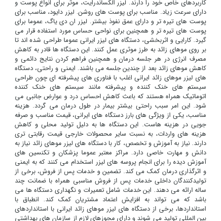
کاربردهای خاص خود را دارند. لیزر الکساندرایت، موثر برای انواع پوست و
دارای سرعت زیاد. مناسب برای پوست های روشن. لیزر دایود، مناسب برای
پوست های تیره تر و دارای عمق نفوذ بیشتر. لیزر ان دی یاگ، عموما برای
پوست های تیره تر و همچنین برای نواحی حساس مورد استفاده قرار می
گیرد. کارایی و اثربخشی، دستگاه های لیزر ایرانی عموما طراحی شده اند تا
بر روی موهای زائد به طرز موثری عمل کنند. این دستگاه ها قادر به کاهش
مصرف انرژی در هر جلسه درمان و همچنین فراهم کردن نتایج دائمی و
کاهش موهای زائد بعد از چندین جلسه می باشند. ایمنی و راحتی، دستگاه
های لیزر موهای زائد ایرانی اغلب با فناوری های پیشرفته ای چون طراحی
سیستم های خنک کننده و پیشرفته مانند سیستم های خنک کننده
اتوماتیک همراه هستند که باعث کاهش احساس درد و عوارض جانبی می
شود. این امر سبب راحتی بیشتر بیمار در طول درمان می گردد. هزینه
مناسب، یکی از ویژگی های بارز دستگاه های ایرانی، قیمت مناسب و صرفه
جویی در هزینه هاست. این دستگاه ها به دلیل تولید محلی و کاهش
هزینه های واردات، به نسبت سایر محصولات خارجی قیمت رقابتی تری
دارند. نیاز به آموزش و تخصص، کار با دستگاه های لیزر موهای زائد نیاز به
دانش و مهارت خاصی دارد. مراکز معتبر عموما پزشکان و تکنسین های
آموزش دیده را برای انجام پروسه های لیزر استخدام می کنند که به ایمنی
و اثرگذاری درمان کمک می کند. تضمین و خدمات پس از فروش، برخی از
تولیدکنندگان داخلی خدمات پس از فروش مناسبی همراه با ضمانت چند
ساله ارائه می دهند. این خدمات شامل تعمیرات و نگهداری دستگاه ها می
باشد که می تواند به افزایش اعتماد مشتریان کمک کند. انطباق با
استانداردها، برخی از دستگاه های لیزر موهای زائد ایرانی با استانداردهای
بین المللی تولید می شوند و دارای مجوزهای لازم از سازمان های بهداشتی