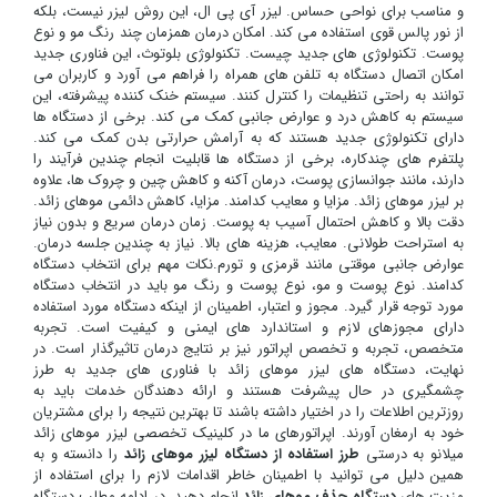
و مناسب برای نواحی حساس. لیزر آی پی ال، این روش لیزر نیست، بلکه
از نور پالس قوی استفاده می کند. امکان درمان همزمان چند رنگ مو و نوع
پوست. تکنولوژی های جدید چیست. تکنولوژی بلوتوث، این فناوری جدید
امکان اتصال دستگاه به تلفن های همراه را فراهم می آورد و کاربران می
توانند به راحتی تنظیمات را کنترل کنند. سیستم خنک کننده پیشرفته، این
سیستم به کاهش درد و عوارض جانبی کمک می کند. برخی از دستگاه ها
دارای تکنولوژی جدید هستند که به آرامش حرارتی بدن کمک می کند.
پلتفرم های چندکاره، برخی از دستگاه ها قابلیت انجام چندین فرآیند را
دارند، مانند جوانسازی پوست، درمان آکنه و کاهش چین و چروک ها، علاوه
بر لیزر موهای زائد. مزایا و معایب کدامند. مزایا، کاهش دائمی موهای زائد.
دقت بالا و کاهش احتمال آسیب به پوست. زمان درمان سریع و بدون نیاز
به استراحت طولانی. معایب، هزینه های بالا. نیاز به چندین جلسه درمان.
عوارض جانبی موقتی مانند قرمزی و تورم.نکات مهم برای انتخاب دستگاه
کدامند. نوع پوست و مو، نوع پوست و رنگ مو باید در انتخاب دستگاه
مورد توجه قرار گیرد. مجوز و اعتبار، اطمینان از اینکه دستگاه مورد استفاده
دارای مجوزهای لازم و استاندارد های ایمنی و کیفیت است. تجربه
متخصص، تجربه و تخصص اپراتور نیز بر نتایج درمان تاثیرگذار است. در
نهایت، دستگاه های لیزر موهای زائد با فناوری های جدید به طرز
چشمگیری در حال پیشرفت هستند و ارائه دهندگان خدمات باید به
روزترین اطلاعات را در اختیار داشته باشند تا بهترین نتیجه را برای مشتریان
خود به ارمغان آورند. اپراتورهای ما در کلینیک تخصصی لیزر موهای زائد
میلانو به درستی
طرز استفاده از دستگاه لیزر موهای زائد
را دانسته و به
همین دلیل می توانید با اطمینان خاطر اقدامات لازم را برای استفاده از
مزیت های
دستگاه حذف موهای زائد
انجام دهید. در ادامه مطلب دستگاه