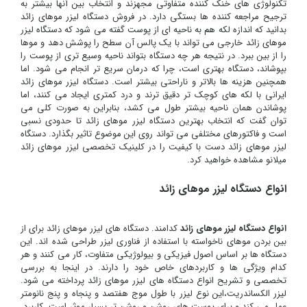
تکنولوژی های خنک کننده متفاوتی مجهزند و انتخاب بین آنها بیشتر به
ترجیح مراجعه کننده ها بستگی دارد. در فروش دستگاه لیزر موهای زائد
بدانید که اندازه لکه هم به ناحیه ای از پوست گفته می شود که دستگاه لیزر
موهای زائد خارجی می تواند با یک پالس آن سطح را پوشش دهد و موها
را از بین ببرد. در نتیجه هر چه دستگاه بتواند ناحیه وسیع تری از پوست را
بپوشاند، دستگاه بهتری است، چرا که درمان سریع تر انجام می شود. اما
همچنین هزینه ها بالاتر و ناراحتی بیشتر است. دستگاه لیزر موهای زائد
ایرانی با لکه های کوچک تر دقیق ترند و درد کمتری ایجاد می کنند، اما
پوشاندن همان ناحیه بیشتر طول می کشد، بنابراین به صورت کلی می
توان گفت که انتخاب بهترین دستگاه لیزر موهای زائد تا حدودی نسبی
است و فاکتورهای مختلفی می تواند روی این موضوع تاثیر بگذارد. دستگاه
لیزر موهای زائد دست با کیفیت را در کلینیک تخصصی لیزر موهای زائد
میلانو مشاهده خواهید کرد.
انواع دستگاه لیزر موهای زائد
انواع دستگاه لیزر موهای زائد
کدامند. دستگاه های لیزر موهای زائد برای از
بین بردن موهای ناخواسته با استفاده از فناوری لیزر طراحی شده اند. این
دستگاه ها بر اساس اصول فیزیکی و بیولوژیکی متفاوت، کار می کنند و هر
کدام ویژگی ها و کاربردهای خاص خود را دارند. در اینجا به بررسی
تخصصی و تشریح انواع دستگاه های لیزر موهای زائد پرداخته می شود.
لیزر الکساندریت،این نوع لیزر با طول موج هفتصد و پنجاه و پنج نانومتر
عمل می کند و برای پوست های روشن و روشن تر بسیار موثر است. کاربرد،