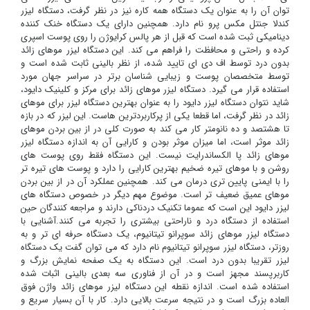
توان آن را به عنوان یک دستگاه همه کاره نیز در نظر گرفت، دستگاه لیزر
کندلا جنتل مکس پرو نام دارد. همچنین دارای یک دستگاه خنک کننده
دینامیکی ثبت شده است که قبل از هر پالس کرایوژن را روی پوست اسپری
کرده و راحتی و محافظت را فراهم می کند. این دستگاه لیزر موهای زائد
بدون درد توسط اف دی ای تایید شده، از نظر بالینی ثابت شده است و
توسط متخصصان پوست و زیبایی شناسان برتر در سراسر جهان مورد
استفاده قرار می گیرد. دستگاه لیزر موهای زائد برای مرکز و کلینیک دایود،
شاید نتوان دستگاه لیزر دایود را به عنوان بهترین دستگاه لیزر برای موهای
زائد در نظر گرفت، اما قطعا یکی از پرکاربردترین هاست. این لیزر که در بازه
تا هشتصد و ده نانومتر کار می کند به صورت کلی در از بین بردن موهای
زائد موثر است، اما میزان موثر بودن و کارایی آن به اندازه دستگاه لیزر
موهای زائد پا الکساندرایت نیست. این دستگاه فقط روی پوست های
روشن و با موهای تیره ضخیم بهترین کارایی را دارد و پوست های تیره تر
را با ایمنی پایین تری درمان می کند. همچنین عملکرد آن در از بین بردن
موهای عمیق ضعیف تر است. موضوع مهم دیگر در خصوص دستگاه های
لیزر دایود این است که عموما تکنیک دردناکی دارند و مراجعه کنندگان حین
استفاده از دستگاه درد و ناراحتی بیشتری را تجربه می کنند.آشنایی با
دستگاه لیزر موهای زائد سوپرانو تیتانیوم، یک دستگاه حرفه ای تر و به
روزتر، دستگاه لیزر سوپرانو تیتانیوم نام دارد که می توان گفت یک دستگاه
لیزر تقریبا بدون درد است. این دستگاه به یک صفحه نمایش بزرگ و
کاربرپسند مجهز است و در آن از فناوری سه بعدی بالینی اثبات شده
استفاده شده است. اندازه نقطه این دستگاه لیزر موهای زائد واژن فوق
العاده بزرگ است و در نتیجه سرعت بالایی دارد. کار با آن بسیار سریع و