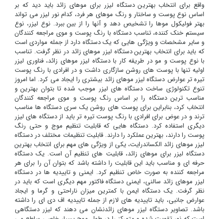
واقع برای انتخاب بهترین دستگاه لیزر برای موهای زائد باید دید که بر
اساس نوع پوست و ساختار و رنگ موهای هر فرد، کدام نور لیزر می تواند
بهتر فولیکول موها را تشخیص دهد و آنها را از بین ببرد. نوع لیزر، نوع
سیستم خنک کننده، تناسب دستگاه با رنگ پوست و موی مراجعه کنندگان
و سایر مشخصات و ویژگی هایی که یک دستگاه دارد از جمله مواردی است
که باید برای انتخاب بهترین دستگاه لیزر موهای زائد در نظر گرفت. تناسب
با نوع پوست و مو در طریقه کار با دستگاه لیزر موهای زائد، فناوری لیزر
اولیه تنها با پوست های روشن سازگاری داشت و در افرادی با رنگ پوست
تیره تر عوارض دستگاه لیزر موهای زائد بیشتری را ایجاد می کرد. اما امروز
تنوع تکنولوژی ساخت دستگاه های لیزر موجب شده تا بتوان بهترین و
مناسب ترین دستگاه را بر اساس رنگ پوست و موی مراجعه کنندگان
انتخاب کرد، بنابراین برای پوست های روشن یک سری دستگاه ها مناسب
ترند و در عوض برای افرادی با رنگ پوست تیره تر باید از دستگاه های لیزر
دیگری استفاده کرد. دستگاه هایی که قابلیت تنظیم موج و حتی رنگ
پوست را دارند، بهترین عملکرد را دارند. قابلیت تنظیمات مختلف در دستگاه
لیزر موهای زائد الکساندرایت، یکی از ویژگی های مهم برای انتخاب بهترین
دستگاه لیزر برای موهای زائد، قابلیت های تنظیم آن است. یک دستگاه
حرفه ای و مناسب باید این قابلیت را داشته باشد که بتوان آن را برای هر
مراجعه کننده به صورت خاص تنظیم کرد. ایمنی و تاییدیه ها در دستگاه
لیزر موهای زائد سالنی، ایمنی دستگاه فاکتور مهم دیگری است که باید در
نظر گرفت. یک دستگاه ایمن با کمترین میزان ناراحتی و گرما و ایجاد
عوارض جانبی، باید تاییدیه های لازم از جمله تاییدیه اف دی ای را داشته
باشد. تصاویر دستگاه لیزر موهای زائدنشان می دهند که لیزر دستگاهی
است که نور تقویت شده و متمرکز را در طول موج بسیار خاصی ساطع می