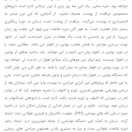
خواهد بود. نمره منفی: یک الی سه روز پس از لیزر درمانی لازم است داروهای
مخصوص مراقبت از پوست مصرف نمایید. از آنجایی که این لیزر منجر به
لایه‌برداری از پوست می‌گردد، مراقبت‌ از پوست تحت درمان در دوره‌ ریکاوری
بسیار حائز اهمیت است. به طور کلی دوره‌ نقاهت بین چهار الی هفت روز زمان
می‌برد. از این رو بایستی به مدت یک هفته در منزل استراحت کنید. در انتها،
نوبت بررسی عوارض یا همان معایب یولیزر در اهواز می باشد. مطالبی مفید را
در مورد یولیزر در اهواز بیان می کنیم در این نوشتار. باید بدانید منظور از یولیزر
در اهواز چیست. تیم مرکز لیزر موهای زائد میلانو اهواز در خدمت ان خواهد بود
تا در مورد یولیزر در اهواز سخن به میان آورد با شما. به طور کلی می توان گفت
که دستگاه یولیزر در اهواز یک درمان ایمن و بدون عارضه جانبی جدی است. ولی
به این خاطر که پرتوهای لیزر انرژی حرارتی به پوست وارد می کند، بیماران بعد از
درمان عوارضی همچون قرمزی، تورم و التهاب را تجربه خواهند کرد که در موارد
نادر در صورتی که التهاب و تورم شدید باشد، لازم است با داروهای ضدالتهاب به
درمان خود بپردازند. علاوه بر این در شمار اندکی از بیماران امکان دارد در ناحیه
مورد درمان لکه‌ های پوستی (PIH)، عفونت باکتریال یا قرمزی طولانی مدت ایجاد
گردد. درمان به کمک این دستگاه عوارضی از جمله خونریزی، درد، ایجاد زخم،
دوره نقاهت طولانی مدت و نیاز به بستری شدن همچون جراحی ‌های زیبایی