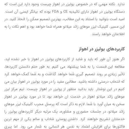
ندارد. نکته مهمی که در خصوص یولیزر در اهواز چیست وجود دارد این است که
دستگاه یولیزر در اهواز دارای تائیدیه CE و FDA بوده که بیانگر ایمنی آن است.
امید است بتوانید با استناد به این مطالب، بهترین تصمیم ممکن را اتخاذ کنید. در
این مسیر، کلینیک لیزر موهای زائد میلانو همراه شما خواهد بود و اهم نکات را به
اطلاعتان خواهد راسند.
کاربردهای یولیزر در اهواز
اگر هنوز آن طور که باید و شاید از کاربردهای یولیزر در اهواز با خبر نشده اید،
مطالعه این قسمت را به شما پیشنهاد می کنیم. به طور حتم دانستن کاربردها،
تاثیر زیادی بر روند تصمیم گیری شما خواهد گذاشت و به شما کمک خواهد کرد
که انتخاب درستی داشته باشید. مطالبی مفید را در مورد یولیزر در اهواز بیان می
کنیم در این نوشتار. باید بدانید منظور از یولیزر در اهواز چیست. تیم مرکز لیزر
موهای زائد میلانو اهواز در خدمت ان خواهد بود تا در مورد یولیزر در اهواز
سخن به میان آورد با شما. لازم به ذکر است که پرسنل مجرب کلینیک لیزر موهای
زائد میلانو، در جلسات حضوری و مشاوره، یک مرتبه دیگر کاربردهای یولیزر را
خدمتتان تشریح خواهند کرد. داشتن پوستی شاداب و سالم یکی از مهم ‌ترین
فاکتورها برای افزایش اعتماد به ‌نفس هر انسانی به شمار می ‌رود. اما پیری