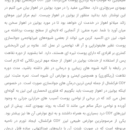
شیمیایی که موجب لایه ‌برداری پوست می‌گردند، لیزر CO۲ اثربخشی بهتر و روند
بهبودی سریع‌تری دارد. مطالبی مفید را در مورد یولیزر در اهواز بیان می کنیم در
این نوشتار. باید بدانید منظور از یولیزر در اهواز چیست. تیم مرکز لیزر موهای
زائد میلانو اهواز در خدمت ان خواهد بود تا در مورد یولیزر در اهواز سخن به
میان آورد با شما. نمره منفی: از آنجایی که لایه‌ای از سطح پوست برداشته می
شود، لیزر دی اکسید کربن می تواند از بعضی شیوه‌‌های غیرتهاجمی جوانسازی
پوست نظیر هایفوتراپی و آر اف تهاجمی ‌تر عمل کند. علاوه بر این اثربخشی
کمتری بر افرادی که دارای پوست تیره‌ ای هستند، دارد. اما بشنوید از دوره نقاهت
پس از استفاده از خدمات یولیزر در اهواز. از جمله مهم‌ ترین نکاتی که لازم است
در رابطه با کلیه شیوه ‌های زیبایی و درمانی در نظر داشته باشید، مدت دوره‌
نقاهت (ریکاوری) و همچنین ایمنی و عوارض آن شیوه است. نمره مثبت: لیزر
CO۲ فرکشنال از جمله ایمن ‌ترین درمآن های جوانسازی صورت است. در خصوص
اینکه یولیزر در اهواز چیست باید بگوییم که فناوری انحصاری این لیزر به گونه‌ای
عمل می کند که در برخی از نواحی پوست آسیب ‌های حرارتی جزئی به وجود
آورده و نواحی دیگر سالم می‌ مانند تا کمک به روند بهبودی کنند. پیش از این
لیزرهای CO۲ درد بسیاری به همراه داشتند و به تبع عوارض آن ها نیز بیشتر بود.
یکی از مرسوم‌ترین عوارض طبیعی لیزر CO۲ فرکشنال، ایجاد تورم در ناحیه
مربوطه است که در صورت شدت آن با داروهای ضدالتهابی ساده قابل درمان