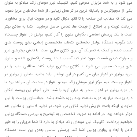
می شود را به شما عزیزان معرفی کنیم. کلینیک لیزر موهای زائد میلانو به عنوان
یکی از مجهزترین و باسابقه ترین مراکز عمل زیبایی، از شما مخاطبان عزیز دعوت
می کند که مطالب این صفحه را تا انتها دنبال کنید و در صورت نیاز، برای مشاوره،
دریافت نوبت و یا اطلاع از قیمت ها، تماس حاصل فرمایید. ابتدا به ساکن بهتر
است با یک پرسش اساسی، نگارش متون را آغاز کنیم؛ یولیزر در اهواز چیست؟
باید بگوییم دستگاه یولیزر نخستین انتخاب متخصصان زیبایی برای پوست‌ های
آسیب دیده و کمک به تحریک آن برای کلاژن ‌سازی است. با تابش پرتوهای لیزر
و حرارت دیدن قسمت مورد نظر لایه‌ آسیب دیده پوست پاکسازی شده و سلول‌
های پوست مجبور می شوند تا کلاژن بیشتری تولید کنند. مطالبی مفید را در
مورد یولیزر در اهواز بیان می کنیم در این نوشتار. باید بدانید منظور از یولیزر در
اهواز چیست. تیم مرکز لیزر موهای زائد میلانو اهواز در خدمت ان خواهد بود تا
در مورد یولیزر در اهواز سخن به میان آورد با شما. طی انجام این پروسه امکان
دارد پوست نیاز به دوره نقاهت چند روزه داشته باشد. جوانسازی پوست با لیزر
علاوه بر اینکه باعث افزایش تولید کلاژن می شود، در تولید الاستین و ملانین هم
موثر خواهد بود. در ادامه به صورت تخصصی به توضیح و بررسی دستگاه یولیزر
خواهیم پرداخت. کلینیک لیزر موهای زائد میلانو بنا دارد تا شما عزیزان را به طور
کامل با ابعاد و زوایای یولیزر آشنا کند. پرسش اساسی بعدی این است؛ دستگاه