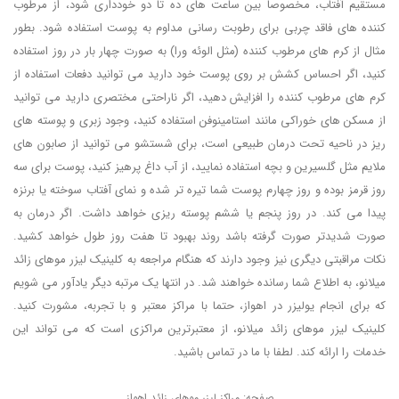
مستقیم آفتاب، مخصوصا بین ساعت های ده تا دو خودداری شود، از مرطوب
کننده های فاقد چربی برای رطوبت رسانی مداوم به پوست استفاده شود. بطور
مثال از کرم های مرطوب کننده (مثل الوئه ورا) به صورت چهار بار در روز استفاده
کنید، اگر احساس کشش بر روی پوست خود دارید می توانید دفعات استفاده از
کرم های مرطوب کننده را افزایش دهید، اگر ناراحتی مختصری دارید می توانید
از مسکن های خوراکی مانند استامینوفن استفاده کنید، وجود زبری و پوسته های
ریز در ناحیه تحت درمان طبیعی است، برای شستشو می توانید از صابون های
ملایم مثل گلسیرین و بچه استفاده نمایید، از آب داغ پرهیز کنید، پوست برای سه
روز قرمز بوده و روز چهارم پوست شما تیره تر شده و نمای آفتاب سوخته یا برنزه
پیدا می کند. در روز پنجم یا ششم پوسته ریزی خواهد داشت. اگر درمان به
صورت شدیدتر صورت گرفته باشد روند بهبود تا هفت روز طول خواهد کشید.
نکات مراقبتی دیگری نیز وجود دارند که هنگام مراجعه به کلینیک لیزر موهای زائد
میلانو، به اطلاع شما رسانده خواهند شد. در انتها یک مرتبه دیگر یادآور می شویم
که برای انجام یولیزر در اهواز، حتما با مراکز معتبر و با تجربه، مشورت کنید.
کلینیک لیزر موهای زائد میلانو، از معتبرترین مراکزی است که می تواند این
خدمات را ارائه کند. لطفا با ما در تماس باشید.
صفحه:
مراکز لیزر موهای زائد اهواز