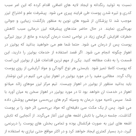
نسبت به تولید رنگدانه و ایجاد لایه‌ های اضافی اقدام کرده که این امر سبب
کدری و تیره شدن پوست طی فرایند پیری می شود. پیشرفت علم و اختراع لیزر
موجب شد تا پزشکان از شیوه‌ های نوین به منظور بازگشت زیبایی و جوانی
بهره‌گیری نمایند. در حال حاضر متدهای پیشرفته لیزر درمانی سبب کاهش
خطرات افزایش گرمای زیاد در نواحی تحت درمان گردیده و مانع از بروز تیرگی
پوست پس از درمان می شود. حتما شما هم می خواهید بدانید که یولیزر در
اهواز چگونه انجام می شود. اگر قصد استفاده از خدمات یولیزر را دارید، این
قسمت را به دقت مطالعه کنید. یکی از مهم‌ ترین اقدامات قبل از یولیزر این است
که پوست کاملا تمیز شود. بایستی هر نوع آلودگی و مواد آرایشی از روی پوست
پاک گردد. مطالبی مفید را در مورد یولیزر در اهواز بیان می کنیم در این نوشتار.
باید بدانید منظور از یولیزر در اهواز چیست. تیم مرکز لیزر موهای زائد میلانو
اهواز در خدمت ان خواهد بود تا در مورد یولیزر در اهواز سخن به میان آورد با
شما. سپس ناحیه مورد درمان به وسیله کرم‌ های بی‌حسی موضعی پوشش داده
می شود. پس از یک مکث سی دقیقه‌ای که مواد بی‌حسی اثر خود را بر پوست
گذاشت، جلسه درمانی با تابش اشعه‌ های لیزر آغاز می‌گردد. از آنجایی که تابش
اشعه‌ های لیزر به صورت فرکشنال بوده و تمامی بخش‌ های پوست را دربرنمی‌
گیرد، درد بسیار کمتری ایجاد خواهد کرد و در اکثر مواقع حتی نیازی به استفاده از