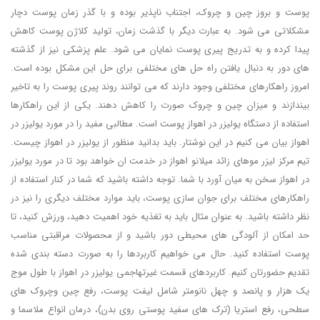
پوست و بروز چین ‌و چروک، اجتناب‌ ناپذیر بوده و با گذر زمان پوست دچار
مشکلاتی می شود. به ‌عبارت‌ دیگر با گذشت زمان، تولید کلاژن پوست کاهش
پیدا کرده و به ‌تدریج پیری پوست نمایان می شود. علم پزشکی نیز از گذشته‌
های دور به ‌دنبال یافتن راه‌ حل‌ های مختلفی برای حل این مشکل بوده‌ است.
امروز راهکارهای مختلفی وجود دارند که می توانند روند پیری پوست را به تاخیر
بیندازند و میزان چین ‌و چروک صورت را کاهش دهند. یکی از این راهکارها
استفاده از دستگاه یولیزر در اهواز پوست است. مطالبی مفید را در مورد یولیزر در
اهواز بیان می کنیم در این نوشتار. باید بدانید منظور از یولیزر در اهواز چیست.
تیم مرکز لیزر موهای زائد میلانو اهواز در خدمت ان خواهد بود تا در مورد یولیزر
در اهواز سخن به میان آورد با شما. توجه داشته باشید که شما در کنار استفاده از
راهکارهای مختلف برای جوان ‌سازی پوست، باید موارد مختلف دیگری را نیز در
نظر داشته باشید. به‌ عنوان مثال باید به تغذیه خود اهمیت دهید، ورزش کنید، تا
حد امکان از آلودگی ‌های محیطی دور باشید و از محصولات مراقبتی مناسب
پوست استفاده کنید. حال می خواهیم کاربردها را به صورت دسته بندی شده
تقدیم حضورتان کنیم. کاربردهای قسمت غیرتهاجمی یولیزر در اهواز با طول موج
یک هزار و پانصد و چهل نانومتر شامل لیفت پوست، رفع چین وچروک های
سطحی، رفع استریا (ترک های سفید پوستی روی بدن)، درمان انواع ملاسما و