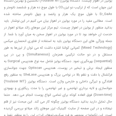
یولیزر در اهواز چیست. دستگاه یولیزر(Youlaser MT) نخستین و بهترین دستگاه
لیزر جهان است که از ترکیب دو لیزرCO₂ با طول موج ده هزار و ششصد نانومتر و
Er_GaAs با طول موج یک هزار و پانصد و چهل نانومتر ساخته شده
است. مطالبی مفید را در مورد یولیزر در اهواز بیان می کنیم در این نوشتار. باید
بدانید منظور از یولیزر در اهواز چیست. تیم مرکز لیزر موهای زائد میلانو اهواز در
خدمت ان خواهد بود تا در مورد یولیزر در اهواز سخن به میان آورد با شما. از
جمله ویژگی ‌های این دستگاه یولیزر باید به استفاده از فناوری انحصاری میکس
(Mixed Technology) کمپانی کوانتا اشاره داشت که می توان از لیزرها به طور
مستقل و در دو حالت ترکیبی همزمان (Simultaneous) و پی‌ در پی
(sequential) بهره‌گیری نمود. دستگاه یولیز شامل سه نوع هندپیس Surgical به
منظور ایجاد برش و تبخیر در پوست، هندپیس Optiscan جهت جوانسازی
فرکشنال با دقت و نظم بالا در نواحی بزرگ و هندپیس SheLase به منظور رفع
افتادگی و تیرگی داخلی و خارجی واژن است. دستگاه یولیزر (Youlaser MT)
جوانسازی و لایه برداری تهاجمی و غیر تهاجمی را با مدت ریکاوری و بهبودی
(Down-time) فوق ‌العاده کوتاه برای تمامی انواع پوست انجام می ‌دهد. حتما
حال تمایل دارید بدانید دستگاه یولیزر چگونه کار می کند. این مبحث نیز از قلم
نیفتاده و در این صفحه از سایت کلینیک لیزر موهای زائد میلانو بررسی گردیده
است. این تکنولوژی منحصر به ‌فرد میکروپرتوهای انرژی لیزر را به منظور نفوذ و