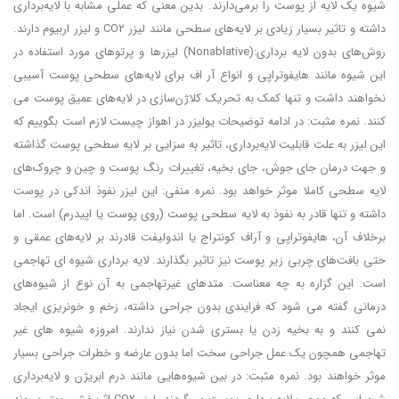
شیوه یک لایه از پوست را برمی‌دارند. بدین معنی که عملی مشابه با لایه‌برداری
داشته و تاثیر بسیار زیادی بر لایه‌های سطحی مانند لیزر CO۲ و لیزر اربیوم دارند.
روش‌های بدون لایه برداری:(Nonablative) لیزرها و پرتوهای مورد استفاده در
این شیوه مانند هایفوتراپی و انواع آر اف برای لایه‌های سطحی پوست آسیبی
نخواهند داشت و تنها کمک به تحریک کلاژن‌سازی در لایه‌های عمیق پوست می
کنند. نمره مثبت: در ادامه توضیحات یولیزر در اهواز چیست لازم است بگوییم که
این لیزر به علت قابلیت لایه‌برداری، تاثیر به سزایی بر لایه‌ سطحی پوست گذاشته
و جهت درمان جای جوش، جای بخیه، تغییرات رنگ پوست و چین و چروک‌های
لایه‌ سطحی کاملا موثر خواهد بود. نمره منفی: این لیزر نفوذ اندکی در پوست
داشته و تنها قادر به نفوذ به لایه‌ سطحی پوست (روی پوست یا اپیدرم) است. اما
برخلاف آن، هایفوتراپی و آراف کونتراج یا اندولیفت قادرند بر لایه‌های عمقی و
حتی بافت‌های چربی زیر پوست نیز تاثیر بگذارند. لایه برداری شیوه ‌ای تهاجمی
است. این گزاره به چه معناست. متدهای غیرتهاجمی به آن نوع از شیوه‌های
درمانی گفته می شود که فرایندی بدون جراحی داشته، زخم و خونریزی ایجاد
نمی کنند و به بخیه زدن یا بستری شدن نیاز ندارند. امروزه شیوه‌ های غیر
تهاجمی همچون یک عمل جراحی سخت اما بدون عارضه و خطرات جراحی بسیار
موثر خواهند بود. نمره مثبت: در بین شیوه‌هایی مانند درم ابریژن و لایه‌برداری