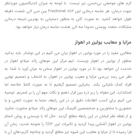
کرم‌ های موضعی بی‌حسی نیز نیست. با توجه به میزان اندیکاسیون موردنظر
جهت درمان، هر جلسه درمانی لیزر Fractional co۲ بین سی الی شصت دقیقه
طول خواهد کشید. به صورت کلی به منظور دستیابی به بهترین نتیجه درمانی
مشکلات متعدد پوستی حدودا سه الی هشت جلسه درمان نیاز خواهد بود.
مزایا و معایب یولیزر در اهواز
مطالبی مفید را در مورد یولیزر در اهواز بیان می کنیم در این نوشتار. باید بدانید
منظور از یولیزر در اهواز چیست. تیم مرکز لیزر موهای زائد میلانو اهواز در
خدمت ان خواهد بود تا در مورد یولیزر در اهواز سخن به میان آورد با شما. به
نظر می رسد بررسی مزایا و معیب یولیزر در اهواز، به انتخاب و تصمیم نهایی
افراد کمک شایانی بکند. بنابراین تصمیم گرفتیم تا به صورت کاملا خلاصه اما
استاندارد، این مقوله را زیر ذره بین قرار دهیم و نکات مهم آن را بر شمریم. توصیه
می کنیم برای کسب اطلاعات دقیق تر در این رابطه، حتما به صورت تلفنی و یا
حضوری با مشاورین و متخصصین کلینیک لیزر موهای زائد میلانو مشورت نمایید
و از نقطه نظر ایشان در این رابطه مطلع گردید. حال که با چیستی و روش انجام
یولیزر در اهواز آشنایی پیدا کردید و تاثیرات لیزر CO۲ را متوجه شدید، زمان آن
فرا رسیده تا از مزایا و معایب این شیوه نیز مطلع گردید و چنانچه کاربردهای آن با