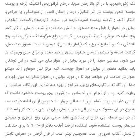
لک (خورشیدی، یا در اثر بالا رفتن سن)، درمان کراتوزیس آکتنیک (زخم و پوسته
پوسته شدن پوست در اثر آفتاب)، درمان اسکار ناشی از سوختگی یا جراحی،
اسکار آکنه، و ترمیم پوست آسیب دیده می شوند. کاربردهای قسمت تهاجمی
یولیزر در اهواز با طول موج ده هزار و شش صد نانومتر شامل درمان اسکار آکنه،
رفع ضایعات عروقی، کوچک کردن بینی گوشتی، رفع هرگونه لک، تیرگی، تاتو، رفع
افتادگی پلک و اصلاح طرح پلک (بلفاروپلاستی)، درمان کیست، هموروئید، دمل،
گوشت اضافه و کلوئید، درمان خطوط عمیق و خط خنده و انواع چین وچروک ها
می شود. مطالبی مفید را در مورد یولیزر در اهواز بیان می کنیم در این نوشتار.
باید بدانید منظور از یولیزر در اهواز چیست. تیم مرکز لیزر موهای زائد میلانو
اهواز در خدمت ان خواهد بود تا در مورد یولیزر در اهواز سخن به میان آورد با
شما. آن گاه که از کاربردهای یولیزر در اهواز بهره مند شدید، این نکات مراقبتی را
رعایت کنید. پس از انجام لیزر احساس سوزش بر روی پوست خواهید داشت که
از سی دقیقه پس از اتمام لیزر تا سه الی چهار ساعت پس از آن ادامه دارد، بسته
به نوع درمان معمولا بین چهار الی ده روز، زمان برای بهبودی پوست لازم است که
در در این فاصله می توان از پمادهای فاقد چربی برای رفع قرمزی و بهبودی
سریعتر پوست استفاده شود، استفاده از ضد آفتاب بالاتر از SPF ۳۰ برای حفاظت
از تابش آفتاب ضروری است همچنین بهتر است از قرار گرفتن در معرض تابش