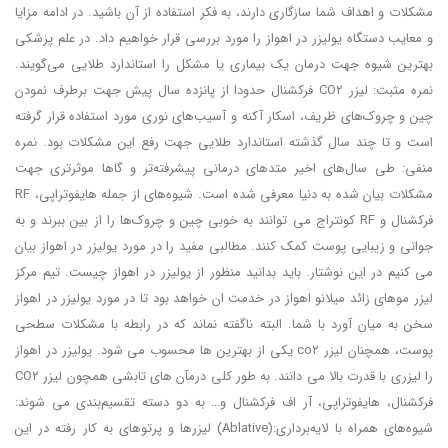
مشکلات و اهداف شما سازگاری دارند، به فکر استفاده از آن باشید. در ادامه مزایا
و معایب دستگاه یولیزر در اهواز را مورد بررسی قرار خواهیم داد. در علم پزشکی
بهترین شیوه جهت درمان یک بیماری یا مشکل را استاندارد طلایی می‌گویند.
نمره مثبت: لیزر CO۲ فرکشنال حدودا از پانزده سال پیش جهت برطرف نمودن
چین و چروک‌های ظریف، اسکار آکنه‌ و آسیب‌های نوری مورد استفاده قرار گرفته
است و تا چند سال گذشته استاندارد طلایی جهت رفع این مشکلات بود. نمره
منفی: طی سال‌های اخیر متدهای درمانی پیشرفته‌تر و گاها موثرتری جهت
مشکلات بیان شده به دنیا معرفی شده است. شیوه‌های از جمله هایفوتراپی، RF
فرکشنال و RF کونتراج می توانند به خوبی چین و چروک‌ها را از بین ببرند و به
جوانی و زیبایی پوست کمک کنند. مطالبی مفید را در مورد یولیزر در اهواز بیان
می کنیم در این نوشتار. باید بدانید منظور از یولیزر در اهواز چیست. تیم مرکز
لیزر موهای زائد میلانو اهواز در خدمت ان خواهد بود تا در مورد یولیزر در اهواز
سخن به میان آورد با شما. البته ناگفته نماند که در رابطه با مشکلات سطحی
پوست، همچنان لیزر co۲ یکی از بهترین ‌ها محسوب می شود. یولیزر در اهواز
را لیزری با قدرت بالا می دانند. به طور کلی درمآن های تابشی همچون لیزر CO۲
فرکشنال، هایفوتراپی، آر اف فرکشنال و… به دو دسته تقسیم‌بندی می شوند:
شیوه‌های همراه با لایه‌برداری:(Ablative) لیزرها و پرتوهای به کار رفته در این