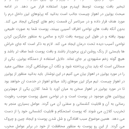
تبخیر بافت پوست توسط اپیدرم مورد استفاده قرار می ‌دهد. در ادامه
مبحث یولیزر در اهواز چیست جالب است بدانید که پرتوهای لیزر داخل درم را
مورد هدف قرار داده و در سرتاسر آن قسمت زخم ‌های کوچکی ایجاد می کند.
بدون آنکه بافت ‌های نواحی اطراف آسیبی ببینند، پوست شما به صورت طبیعی
بهبود یافته و در طول این پروسه بافت تازه و سالمی به منظور جایگزین کردن
نواحی آسیب‌ دیده تحت درمان ایجاد می کند. لازم به ذکر است که جای خراش
‌ها بایستی از رنگ روشن‌ تری برخوردار باشند و بافت پوست شما صاف ‌تر باشد و
هیچ‌ گونه زخم مشهودی بر جای نماند. دلایل استفاده از دستگاه یولیزر، یکی از
مسائلی است که باید بدان پرداخته شود و نکات آن موشکافی گردد. مطالبی مفید
را در مورد یولیزر در اهواز بیان می کنیم در این نوشتار. باید بدانید منظور از یولیزر
در اهواز چیست. تیم مرکز لیزر موهای زائد میلانو اهواز در خدمت ان خواهد بود
تا در مورد یولیزر در اهواز سخن به میان آورد با شما. کلاژن یکی از مهم‌ترین
پروتئین ‌های موجود در پوست است و در نواحی عمیق پوست موجب رطوبت
رسانی به آن و قابلیت کشسانی و سفتی آن می ‌گردد. عوامل بسیاری منجر به
تخریب کلاژن می شوند که پوست استحکام و قابلیت کشسانی خود را از دست
می‌ دهد. همین موضوع سبب افتادگی و شل شدن پوست و ایجاد چین و چروک
می‌ گردد. از این رو پوست به منظور محافظت از خود در برابر عوامل مخرب