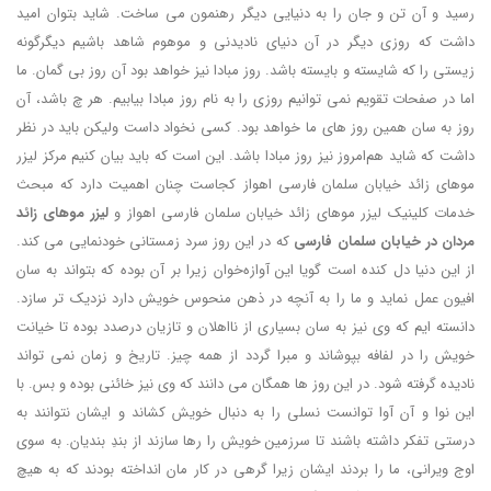
رسید و آن تن و جان را به دنیایی دیگر رهنمون می ساخت. شاید بتوان امید
داشت که روزی دیگر در آن دنیای نادیدنی و موهوم شاهد باشیم دیگرگونه
زیستی را که شایسته و بایسته باشد. روز مبادا نیز خواهد بود آن روز بی گمان. ما
اما در صفحات تقویم نمی توانیم روزی را به نام روز مبادا بیابیم. هر چ باشد، آن
روز به سان همین روز های ما خواهد بود. کسی نخواد داست ولیکن باید در نظر
داشت که شاید هم‌امروز نیز روز مبادا باشد. این است که باید بیان کنیم مرکز لیزر
موهای زائد خیابان سلمان فارسی اهواز کجاست چنان اهمیت دارد که مبحث
خدمات کلینیک لیزر موهای زائد خیابان سلمان فارسی اهواز و
لیزر موهای زائد
مردان در خیابان سلمان فارسی
که در این روز سرد زمستانی خودنمایی می کند.
از این دنیا دل کنده است گویا این آوازه‌خوان زیرا بر آن بوده که بتواند به سان
افیون عمل نماید و ما را به آنچه در ذهن منحوس خویش دارد نزدیک تر سازد.
دانسته ایم که وی نیز به سان بسیاری از نااهلان و تازیان درصدد بوده تا خیانت
خویش را در لفافه بپوشاند و مبرا گردد از همه چیز. تاریخ و زمان نمی تواند
نادیده گرفته شود. در این روز ها همگان می دانند که وی نیز خائنی بوده و بس. با
این نوا و آن آوا توانست نسلی را به دنبال خویش کشاند و ایشان نتوانند به
درستی تفکر داشته باشند تا سرزمین خویش را رها سازند از بندِ بندیان. به سوی
اوج ویرانی، ما را بردند ایشان زیرا گرهی در کار مان انداخته بودند که به هیچ