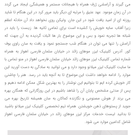
می گیرند و آرامشی ژرف همراه با هیجانات مستمر و همیشگی ایجاد می گردد
در آن زمانِ موعود. عهد عتیق را مرتبه ای دیگر باید مرور کرد در این هنگام تا شاید
روزنه ای از امید یافت شود در این جان. ولیکن روی نخواهد داد آن حادثه اعظم
زیرا آفتاب سایه خویش را کشیده است برای تمامی ثانیه ها. زیست را باید در
شبانه ها تجربه نمود و بس و این موضوع بار ها اثبات گردیده به آن جهت که
آرامش را تنها می توان در هنگام شب جستجو نمود و یافت به سان راوی بوف
کور. آدرس کلینیک لیزر موهای زائد در خیابان سلمان فارسی اهواز به همراه
شماره تماس کلینیک لیزر موهای زائد خیابان سلمان فارسی اهواز در منو تماس با
ما سایت کلینیک لیزر میلانو وجود دارد و می توانید به سادگی به دست آورید این
موارد را. ادامه خواهد داشت این موضوع تا به آنچه باید در رسد. هنر را چاشنی
کار خویش کرده ایم تا بتوانیم این نوشتار را به بهترین شکل ممکن ادامه دهیم و
پس از مدتی مشخص پایان آن را شاهد باشیم در این روزگارانی که همگان بهره
می برند از هوش مصنوعی و نگازنده کماکان به سان همیشه تاریخ بهره می
جوید از پستوهای ذهن خویشتن. همراه تیم تخصصی کلینیک لیزر میلانو باشید
تا بدانید لیست خدمات مرکز لیزر موهای زائد در خیابان سلمان فارسی اهواز
شامل کدامین موارد می شود.