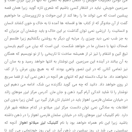
می توانی تجربیات خویش را انتقال دهیم به نسلی که تنها در پی ایران است و
سرزمین خویش. نباید در انتظار کسی باشیم که شعری تازه گوید زیرا همان قصه
پیشین است که می تواند ما را رها کند از این حوادث و تازی‌پرستان. ما خواهیم
گفت از آن جادوگر که از کتاب ها و افسانه ها آمده تا به خاک و خون کشاند انسان
و انسانیت را. ارزشی نمی توان گذاشت بر این خاک و باید چشمان آن عزیزان که
به جز شب نمی دید چیزی را، مرتبه ای دیگر به روشنی بگشائیم زیرا طلسم آن
ضحاک تنها با دستان ما در خواهد شکست. این است که بیان می کنیم بایستی
تیغِ کین و انتقام را تیز تر از همیشه ساخت تا تاریخی را از نو نویسیم که همگان
به آن ببالند در آینده این سرزمین. این نوشتار به انتها خواهد رسید و به سان آن
نیز تمامی آنانی که در این تصور واهی بودند که به هیچ روی عرش را از کف
نخواهند داد. ما نیک دانسته ایم که انتهای هر آنچه در ذهن نمی آید از قضا سریع
تر روی خواهد داد. دانید که چه می گوید نگارنده بی شک. ادامه می دهیم این
نوشتار را تا شاید اندکی آرام گیرد ذهن و جان مان. آدرس مرکز لیزر موهای زائد
در خیابان سلمان فارسی اهواز باید در اختیار تان قرار گیرد بی گمان زیرا بدون این
اطلاعات به سادگی نمی توان دانست مرکز لیزر میلانو در کدام منطقه شهر قرار
دارد. نام کلینیک لیزر موهای زائد در خیابان سلمان فارسی اهواز را در ذهن داشته
باشید زیرا این نام همراه خواهد بود با نام
کلینیک لیزر میلانو اهواز
. آنچه که
پیشبینی می شد در روز پیشین در ذهن آید در این روز خودنمایی می کند تا