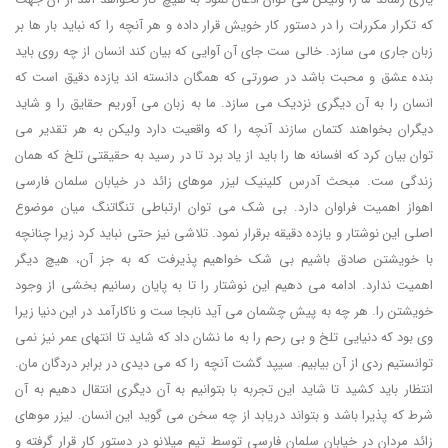
که تکرار مکررات را در دستور کار خویش قرار داده و هر آنچه را که نباید بار ها بر
زبان جاری می سازد. خالی ست جای آن آوایی که بیان کند انسان از چه روی باید
بنده عشق و محبت باشد در صورتی که همگان دانسته اند یازده دقیق است که
انسان را به آن دیگری نزدیک می سازد. ما به زبان می آوریم حقایق را و شاید
دیگران بخواهند کتمان سازند آنچه را که واقعیت دارد ولیکن به هر تقدیر می
توان بیان کرد که افسانه ها را باید از یاد برد تا در رسید به حقیقتی تلخ که همان
زندگی ست. مبحث آدرس کلینیک لیزر موهای زائد در خیابان سلمان فارسی
اهواز اهمیت فراوان دارد. بی شک می توان ارتباطی تنگاتنگ میان موضوع
اصلی این نوشتار و یازده دقیقه برقرار نمود. تلاشی نیز حتی نباید کرد زیرا چنانچه
با خویشتن صادق باشیم بی شک خواهیم پذیرفت که به جز آن، هیچ دیگر
اهمیت ندارد. ادامه می دهیم این نوشتار را تا به پایان رسانیم بخشی از وجود
خویشتن را. هر چه به پیش چشمان می آید نابجا ست و ناکارآمد در این دنیا زیرا
وی بود که دنیایی تلخ و بی رحم را به ما نشان داد که شاید تا انتهای عمر نیز نمی
توانستیم ردی از آن بیابیم. سیپد گشت آنچه را که می دیدی در برابر دردگان مان.
انتظار باید کشید تا شاید این تجربه با بتوانیم به آن دیگری انتقال دهیم به آن
شرط که پذیرا باشد و بتواند دریابد از چه سخن می گوید این انسان. لیزر موهای
زائد مردان در خیابان سلمان فارسی توسط تیم میلانو در دستور کار قرار گرفته و