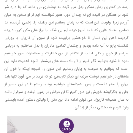
رسد در کمترین زمان ممکن بدل می گردد به نوشتاری بی مانند که بنا دارد شر
شود بر همگان در آنیده ای نه چندان دور. هنوز نتوانسته ایم از او سخن به میان
آوریم زیرا اولویت این است که به پایان رسانیم این وظیفه را. زخمی گردیده اند
تمامی اعتماد هایی که تا به امروز دیده ایم بی شک. با تیغ های مکرر کین، دریده
گردیده ذهن این انسان تا خواهشی برآورده شود از سوی آن تازیان. با زورقی
شکسته پارو به آب داده بودیم و چشمان تمامی مادران را بدل ساختیم به دریایی
سراسر از خون و دلی لبالب از انتقام. از این خاطرات و مخاطرات عبور خواهیم
نمود تا شاید بتوانیم گذر کنیم از آن نادانسته های بیشمار. آنچه اهمیت دارد این
است که بتوانیم به سرعت به پایان رسانیم این متون را. نتیجه اینکه با خون آن
عاشقان در خواهیم نوشت مرتبه ای دیگر تاریخی نو که فریاد بر می آورد تنها باید
ایران را صدر دانست و بس. هم‌داستان خواهیم بود با رستم تا در این مسیر از
جان و جگرگوشه خویش نیز عبور کنیم تا آن درفش بر زمین نیفتد و سرفراز باشد
به سان همیشه تاریخ. می توان ادامه داد این متن را ولیکن دستور آمده بایستی
وارد شویم به بخشی دیگر از زندگی.