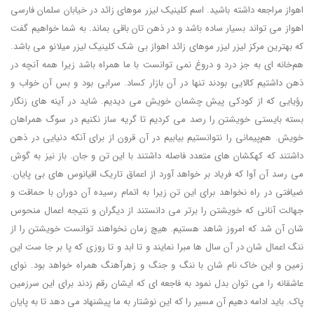
اهواز مراجعه داشته باشید. اسم کلینیک لیزر موهای زائد در خیابان سلمان فارسی
اهواز می تواند بسیار ساده باشد و در ذهن تان باقی بماند. به شما خواهیم گفت
که بهترین مرکز لیزر لیزر موهای زائد اهواز بی شک کلینیک لیزر میلانو می باشد.
هم‌خانه ای به جز درد و دروغ نمی توانست با ما همراه باشد زیرا همه آنچه در
ذهن داشتیم کالایی بودند تنها در آن بازار کساد. سرابی بود و بس آن خواب و
رؤیایی که از کودکی پیش چشمان خویش می دیدیم. شاید در آینه های زنگار
بسته بایستی خویشتن را رصد می کردیم تا گریه ساز نکنیم در سوگ همراهان
خویش. هم‌پیمانی را نتوانستیم بیابیم در آن قرون از برای آنکه دنیایی در ذهن
داشتند که کهکشان های متعدد فاصله داشتند با این تن و جان. باز نیز به گوش
می رسد آن آوا که فریاد بر خواهد آورد از اعماق تاریک اقیانوس های بی پایان.
ضیافتی در راه نخواهد برای این تن زیرا به اتمام رسیده آن دوران با حماقت و
جهالت آنانی که خویشتن را برتر می دانستند از دیگران و نتیجه اعمال منحوس
شان آن شد که امروز شاهد هستیم. هیچ زمان نخواهند توانست خویشتن را از
ننگ اعمال شان در آن سال ها مبرا نمایند و تا ابد و تا روزی که پا بر جا ست این
زمین و این خاک نام شان با ننگ و جنگ و زهرآهنگ همراه خواهد بود. نوای
عاشقانه را می توان بدل نمود به فاجعه ای که ایشان رقم زدند برای این سرزمین
پاک. باید ادامه دهیم آن مسیر را که این نوشتار به ما پیشنهاد می دهد تا به پایان