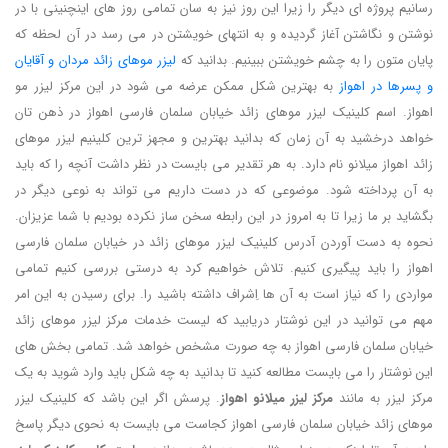
رسانیم پروژه ای دیگر را زیرا این روز نیز به سان تمامی روز های اینچنینی با در
نوشتن و نگاشتن آغاز گردیده و به انتهای خویشتن در می رسد در آن لحظه که
پایان متون را به چشم خویشتن ببینیم. بدانید که
لیزر موهای زائد مردان و آقایان
و پسرها در اهواز
به بهترین شکل ممکن عرضه می شود در این مرکز لیزر مو
اهواز. اسم کلینیک لیزر موهای زائد خیابان سلمان فارسی اهواز در ذهن تان
خواهد درخشید به آن زمان که بدانید بهترین و مجهز ترین کلینیم لیزر موهای
زائد اهواز میلانو نام دارد. به هر تقدیر می بایست در نظر داشت آنچه را که باید
به آن پرداخته شود. موضوعی که در دست داریم می تواند به نوعی دیگر در
بگشاید بر ما زیرا تا به امروز در این رابطه سخن ساز نکرده بودیم با شما عزیزان.
نحوه به دست آوردن آدرس کلینیک لیزر موهای زائد در خیابان سلمان فارسی
اهواز را باید پیگیری کنیم. تلاش خواهیم کرد به درستی بررسی کنیم تمامی
مواردی را که نیاز است به آن ها اِشراف داشته باشید را. برای رسیدن به این امر
مهم می توانید در این نوشتار دریابید که لیست خدمات مرکز لیزر موهای زائد
خیابان سلمان فارسی اهواز به چه صورت مشخص خواهد شد. تمامی بخش های
این نوشتار را می بایست مطالعه کنید تا بدانید به چه شکل باید وارد شوید به یک
مرکز لیزر به مانند
مرکز لیزر میلانو اهواز
. پرسش اگر این باشد که کلینیک لیزر
موهای زائد خیابان سلمان فارسی اهواز کجاست می بایست به نحوی دیگر پاسخ