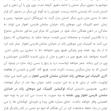
بتوانیم به نحوی دیگر سخن را ادامه دهیم. گرفته است بوی وی را آن ذهن و این
انسان است که بایستی ادامه زیست خویش را به گونه ای دیگر در دستور کار قرار
دهد تا بدین سان باری دیگر انسان بدل گردد به تیزچنگال ترین موجود زمین و
زمان. اسم کلینیک لیزر موهای زائد خیابان سلمان فارسی اهواز می تواند به
سادگی در ذهن همگان حک شود در صورتی که مرکز لیزر مذکور خدماتی متنوع
را با بالاترین کیفیت و منصفانه ترین قیمت عرضه نماید به زیباجویانی که رجوع
می کنند به کلینیک لیزر موهای زائد در خیابان سلمان فارسی اهواز. سفر باید کرد
تا از یاد رود همه چیز ولیکن هیچ روی نخواهد داد با سفری بی پایان حتی.
کاسته نخواهد شد هیچ چیز در ذهن و جان از برای نادیده انگاشتن خویشتن و
وی در این زمانه. سفر خواهد توانست درد و رنج را بسی ژرف سازد در وجود آن
انسان که به سان دیگران زیست نکرده است هیچ گاه. گفتن و شنیدن از
ساعت
کاری کلینیک لیزر موهای زائد خیابان سلمان فارسی اهواز
در این ثانیه می تواند
اولویت باشد از برای ما و به این ترتیب شاید بتوان رها شد از دیگر ابهامات
ذهنی. همچنین دانستن اینکه
لوکیشن کلینیک لیزر موهای زائد در خیابان
سلمان فارسی اهواز روی نقشه
به چه صورت به دست می آید نیز به نوبه خود
اهمیتی وافر خواهد داشت. تمای سیاره های پیدا و ناپیدای کهکشان ها را می
توان در یک نقطه مشاهده کرد در آن هنگام که تنها دو نفس در کنار یکدیگر قرار