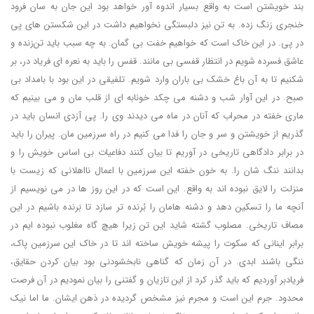
بند خویشتن است به واقع بسیار اندوه آور خواهد بود این جان به سان فرود
خنجری زنگ زده. به تن نیز دلبستگی نخواهیم داشت در این شکستن های پی
در پی. در این خاک است که خواهیم خفت بی گمان. به چه سبب باید تن‌زنده و
عاشق فسرده شویم در انتظار قفسی بی مانند. قفس را باید به نعره ای فریاد در، بر
شکنیم تا به آن باغ خشک بی باران وارد شویم. تلفیقی در این بود با بامداد بی
صبح. در این آوار شب و دشنه می چکد خونابه ای از قلب مان و می بینیم که
ماری خفته در محراب که آنان در ماه می دیدند وی را. پی آزدی انسان باید در
گذریم از خویشتن و سر و جان را فدا می کنیم در راه سرزمین مان. پیران را باید
در برابر دادگاهی تاریخی در آوریم تا بیان کنند دفاعیات بی اساس خویش را و
بدانند ننگ شان را. به خون خفته این سرزمین با اعمال نااهلانی که زیست با
منزلت را لایق نبوده اند به واقع. این است که در این روز ها در می نویسیم از
آنچه ما را تسکین دهد و دشنه هامان را بُرنده تر سازد تا بَرنده باشیم در این
مصاف تاریخی. مصلوب گشته شاید این تن زیرا هیچ گاه مغلوب نبوده ایم در
برابر اینانی که سکوت را پیشه خویش ساخته اند تا در خاک این سرزمین پاک،
ننگی باشند ابدی. در آن زمان که گناهی نابخشودنی بود بیان کردن حقایق،
فریادبر آوردیم که باید گذر کرد از این تازیان و گفتنی را بیان نمودیم در آن فرصت
محدود. جرم این است و مجرم نیز مشخص گردیده در ذهن ایشان. ما اما نیک