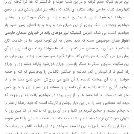
این حریم شبانه ستم گرفته و در ین شب خوف و خاکستر که غم فرا گرفته آن را
تنها رفیق شبانه ما می تواند ستاره ای باشد که دنباله نیز ندارد ولیکن تنها در ذهن
ما خواهد درخشید تا رو به بیداری کنیم مرتبه ای دیگر خویشتن را. رهایی
خواهیم یافت بی شک روزی از این دنیای درد و رنج و به اعماق زمین سرد باز
خواهیم گشت بی شک.
آدرس کلینیک لیزر موهای زائد در خیابان سلمان فارسی
اهواز
همان موضوعی ست که باید بسیار به آن توجه نمود. ما در خدمت تان
هستیم تا در این باره سخن ساز کنیم. از یاد ها خواهد رفت این انسان و در آن
زمان نیز می گوید به خویشتن که ستاره گرچه سو سو نمی زند بر این جان، در
این سکوت سترون سنگر به سنگر بایستی چراغ خورشید وارانه چشم وی را چراغ
راه کنیم تا از تبرداران گذر نمائیم و جنگلی کاغذین را بیافرینیم که تنه و طعنه
خواهد زد به آن بهشت نادیده با گل های بی روح‌ش. امان نمی دهد ما را تا
بتوانیم گذری داشته باشیم به آن داستان و افسانه زیرا اسراز ازل را هیچ کس
نخواهد دانست. ما اما معما ها را از پسِ پرده در خواهیم یافت به آن جهت که
دیده ایم مصائبی چند را. در این دیار روشن و تاریک است که باید رهگذار عمر را
به چشم ببینیم و جشن گیریم در انتها و در آن روزی که بدانیم در کدامین روز به
انتهای خویشتن نزدیک شده ایم. شاید باید دانست افسانه هستی را تا سر شویم
از دیگران ولیکن ما را نیز به این دانسته نخواهد بود. این آوا به ظاهر می توانست
یاری رساند ما را ولیکن می توان اذعان نمود به هیچ کار نخواهد آمد از آن جهت