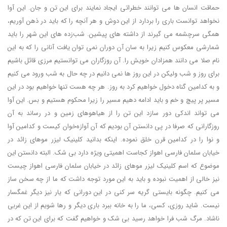
حماقت انسان ها می توانند خطراتی ایجاد نمایند برای این تن و جان. این آوا
نخواهد توانست باری را بردارد از این دوش و هر آنچه را که باید در ذهن آوریم،
همگی سرچشمه می گیرند از داشته های پیشین. شب‌زده های این شهر را باید
شمارشی معکوس کنیم زیرا به سان آن دوران نمی توان یافت آنانی را که به این
نام صلا می دانند همزادان خویش را. آن روزگاران می توانستیم مرزی قائل باشیم
برای روز و شب ولیکن در این روز ها نمی دانیم در چه حال به شب ورود می کنیم
و به کدامین گناه دخول خواهیم کرد به روز. هر چه هست تنها خواهیم بود در این
مسیر پر پیچ و خم و باید ادامه دهیم مسیر را زیرا محکوم هستیم و بس. این آوا
می تواند اندکی دور سازد این تن را از هیاهوهای زمین و در رساند به آن
روزگارانی که صرفا در پی دانستن آن بودیم که آن آوازه‌خوان کیست و کدامین آوا
و نوا را در کدامین قرن خلق نموده. اینکه بدانید کلینیک لیزر موهای زائد در
خیابان سلمان فارسی اهواز کجاست اهمیتی ویژه دارد بی شک. البته دانستن این
موضوع که اسم کلینیک لیزر موهای زائد در خیابان سلمان فارسی اهواز چیست
نیز خالی از اهمیت نبوده و باید به این مورد توجه داشت که ما از چه سخن ساز
می کنیم. چگونه بایستی گریه سر کنی در این دورانی که یار نیز دیگر غمگسار
نیست. شاید روزی، کسی، ما را به خانه ببرد باری دیگر و رها شویم از این غربی
ناشاد. مرگ شب فرا خواهد رسید بی شک و خواهیم گفت که برای این تن که در