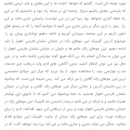
مورد توجه تان است. گفتیم که خواهد کشت ما را این عطش و باید درمی یافتیم
که بایستی عطش باشیم سراپا. چشمه ای در میانه راه نبود و دانستیم که در این
راه نقطه آغازی نخواهد بود زیرا این تن می توانست پاسخی ابدی باشد بر این
راز. رموز را باری دیگر بر زبان جاری می کنیم تا بتوانیم آنچه را که در پستو های
ذهن داریم بر این صفحه سپیدتن آوریم و ادامه دهیم نوشتاری پیش رو را.
موضوع آدرس کلینیک لیزر موهای زائد در خیابان سلمان فارسی اهواز را باید
ادامه دهیم. لیزر موهای زائد خانم ها و بانوان در خیابان سلمان فارسی اهواز را
می توان به سادگی انجام داد بی آنکه هیچ گونه عوارضی داشته باشد و در عین
حال نیز می توان انتظار کشید بدون آگاهی های لازم وارد دریافت این خدمات
شد و عوارضی چند را مشاهده نمود. از یاد نبرید که مرکز لیزر میلانو تخصصی
ترین لیزر موهای زائد آقایان را نیز ارائه می کند. پس نتیجه این است که چنانچه
در پی دانستن آدرس و نشانی مرکز لیزر موهای زائد آقایان و مردان در خیابان
سلمان فارسی اهواز هستید به شما پیشنهاد می کنیم که تا انتهای این نوشتار
همراه باشید و یا اینکه در این ثانیه درصدد دانستن نام کلینیک لیزر موهای زائد در
خیابان سلمان فارسی اهواز بوده و پس از دریافتن این مهم، اقدامات لازم را برای
دریافت نوبت برای لیزر موهای زائد مردان از سایت کلینیک لیزر میلانو اقدام
نمائید. جنگل می تواند جاری و ساری باشد بر این آوا زیرا دنیا خواهد گفت که در