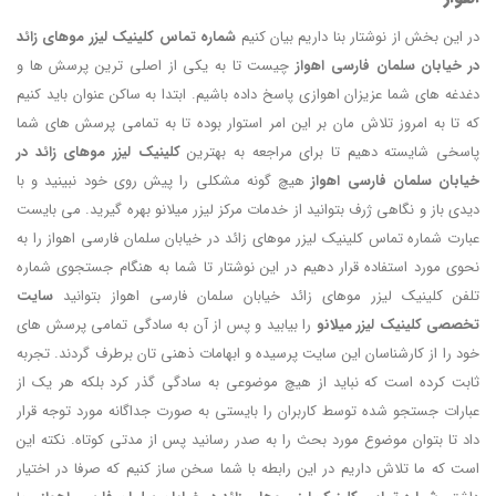
در این بخش از نوشتار بنا داریم بیان کنیم
شماره تماس کلینیک لیزر موهای زائد
در خیابان سلمان فارسی اهواز
چیست تا به یکی از اصلی ترین پرسش ها و
دغدغه های شما عزیزان اهوازی پاسخ داده باشیم. ابتدا به ساکن عنوان باید کنیم
که تا به امروز تلاش مان بر این امر استوار بوده تا به تمامی پرسش های شما
پاسخی شایسته دهیم تا برای مراجعه به بهترین
کلینیک لیزر موهای زائد در
خیابان سلمان فارسی اهواز
هیچ گونه مشکلی را پیش روی خود نبینید و با
دیدی باز و نگاهی ژرف بتوانید از خدمات مرکز لیزر میلانو بهره گیرید. می بایست
عبارت شماره تماس کلینیک لیزر موهای زائد در خیابان سلمان فارسی اهواز را به
نحوی مورد استفاده قرار دهیم در این نوشتار تا شما به هنگام جستجوی شماره
تلفن کلینیک لیزر موهای زائد خیابان سلمان فارسی اهواز بتوانید
سایت
تخصصی
کلینیک لیزر میلانو
را بیابید و پس از آن به سادگی تمامی پرسش های
خود را از کارشناسان این سایت پرسیده و ابهامات ذهنی تان برطرف گردند. تجربه
ثابت کرده است که نباید از هیچ موضوعی به سادگی گذر کرد بلکه هر یک از
عبارات جستجو شده توسط کاربران را بایستی به صورت جداگانه مورد توجه قرار
داد تا بتوان موضوع مورد بحث را به صدر رسانید پس از مدتی کوتاه. نکته این
است که ما تلاش داریم در این رابطه با شما سخن ساز کنیم که صرفا در اختیار