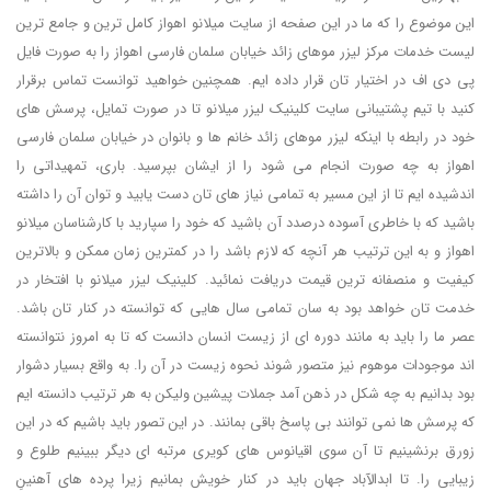
این موضوع را که ما در این صفحه از سایت میلانو اهواز کامل ترین و جامع ترین
لیست خدمات مرکز لیزر موهای زائد خیابان سلمان فارسی اهواز را به صورت فایل
پی دی اف در اختیار تان قرار داده ایم. همچنین خواهید توانست تماس برقرار
کنید با تیم پشتیبانی سایت کلینیک لیزر میلانو تا در صورت تمایل، پرسش های
خود در رابطه با اینکه لیزر موهای زائد خانم ها و بانوان در خیابان سلمان فارسی
اهواز به چه صورت انجام می شود را از ایشان بپرسید. باری، تمهیداتی را
اندشیده ایم تا از این مسیر به تمامی نیاز های تان دست یابید و توان آن را داشته
باشید که با خاطری آسوده درصدد آن باشید که خود را سپارید با کارشناسان میلانو
اهواز و به این ترتیب هر آنچه که لازم باشد را در کمترین زمان ممکن و بالاترین
کیفیت و منصفانه ترین قیمت دریافت نمائید. کلینیک لیزر میلانو با افتخار در
خدمت تان خواهد بود به سان تمامی سال هایی که توانسته در کنار تان باشد.
عصر ما را باید به مانند دوره ای از زیست انسان دانست که تا به امروز نتوانسته
اند موجودات موهوم نیز متصور شوند نحوه زیست در آن را. به واقع بسیار دشوار
بود بدانیم به چه شکل در ذهن آمد جملات پیشین ولیکن به هر ترتیب دانسته ایم
که پرسش ها نمی توانند بی پاسخ باقی بمانند. در این تصور باید باشیم که در این
زورق برنشینیم تا آن سوی اقیانوس های کویری مرتبه ای دیگر ببینیم طلوع و
زیبایی را. تا ابدالآباد جهان باید در کنار خویش بمانیم زیرا پرده های آهنینِ