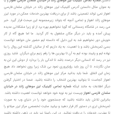
داشتن
شماره تماس کلینیک لیزر موهای زائد در خیابان سلمان فارسی اهواز
و یا
به عنوان مثال دانستن آدرس کلینیک لیزر موهای زائد در خیابان سلمان فارسی
اهواز نمی تواند تضمینی باشد از برای دریافت بهترین خدمات ممکن در مورد لیزر
موهای زائد اهواز و تمامی آنچه که بتواند زیرمجموعه این مبحث قرار گیرد. خبر
می رسد در شامگاه زمستانی که گویا نخواهیم بهره برد از او زیرا مشکلاتی عدیده
پیش آمده و باید در دیگر مکان مشغول به کار گردید. ما اما هیچ گاه از کار
خویش دور نخواهیم شد به این دلیل که دانسته ایم حضور مان خواهد توانست
بسی ثمربخش باشد و با اهمیت. به یاد داریم که از سالیان گذشته این روال را بنا
نهاده ایم و پایبند بوده ایم به آن تا بهترین ها را رقم زنیم برای دیگران. شاید روزی
نیز در رسد که انسانی دیگر درصدد باشد تا اندکی بار را بردارد از دوش این تن به
سان نگارنده. تا آن روز باید رؤیاپروری نمود بی شک زیرا روی نخواهد داد هیچ
زمان این اتفاق. شما باید بدانید مرکز لیزر موهای زائد در خیابان سلمان فارسی
اهواز کجاست تا بتوانید بهترین انتخاب را داشته باشید. ضمنا در اختیار گرفتن
دیگر اطلاعات به مانند اینکه
شماره تماس کلینیک لیزر موهای زائد در خیابان
سلمان فارسی اهواز
چیست نیز به نوبه خود خواهد توانست اهمیت داشته باشد.
بنابراین تلاش باید داشته باشید که جستجوی خود را در دنیای وب به صورت
ثمربخش تری در دستور کار قرار دهید و بیابید سایت تخصصی مرکز لیزر میلانو را
تا بهترین خدمات را دریافت نمائید. در این راستا نیز باید در ذهن داشته باشید