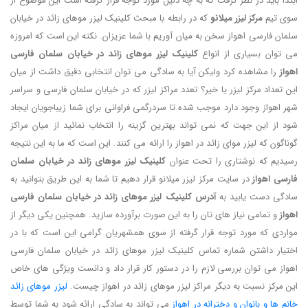
ابتدا باید در نظر گرفت که به چه دلیل مورد توجه قرار گرفته است این موضوع از
سوی تیم
مرکز لیزر میلانو
که در رابطه با مبحث کلینیک لیزر موهای زائد در خیابان
سلمان فارسی اهواز سخن به میان آوریم با شما عزیزان. نکته این است که امروزه
می توان بسیاری از انواع
کلینیک لیزر موهای زائد در خیابان سلمان فارسی
اهواز
را مشاهده کرد ولیکن آیا به سادگی می توان انتخابی دقیق داشت از میان
این تعداد مرکز لیزر یا خیر؟ تعدد مراکز لیزر که در خیابان سلمان فارسی و سراسر
شهر اهواز وجود دارد موجب شده تا سردرگمی فراوانی برای شما زیباجویان ایجاد
شود از این جهت که نمی تواند بهترین گزینه را انتخاب نمائید از میان مراکز
گوناگون که لیزر موای زائد در اهواز را ارائه می کنند. این است که ما به این نتیجه
رسیدیم که نوشتاری را تحت عنوان
کلینیک لیزر موهای زائد در خیابان سلمان
فارسی اهواز
در سایت مرکز لیزر میلانو قرار دهیم تا شما به این طریق بتوانید به
سادگی دست یابید به
آدرس کلینیک لیزر موهای زائد در خیابان سلمان فارسی
اهواز
و تمامی نیاز های تان را به این صورت برآورده سازید. همچنین یکی دیگر از
مواردی که مورد توجه قرار گرفته از سوی همشهریان گرامی این است که با در
اختیار داشتن شماره تماس کلینیک لیزر موهای زائد در خیابان سلمان فارسی
اهواز می توان بررسی لازم را در دستور کار قرار داد و دانست ویژگی های خاص
این مرکز نسبت به دیگر مراکز لیزر موهای زائد در اهواز چیست.
لیزر موهای زائد
خانم ها و بانوان و دخترانه در اهواز
می تواند به سادگی ارائه شود به شما توسط