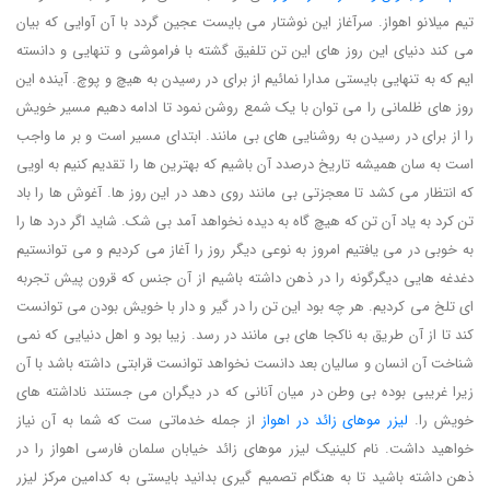
تیم میلانو اهواز. سرآغاز این نوشتار می بایست عجین گردد با آن آوایی که بیان
می کند دنیای این روز های این تن تلفیق گشته با فراموشی و تنهایی و دانسته
ایم که به تنهایی بایستی مدارا نمائیم از برای در رسیدن به هیچ و پوچ. آینده این
روز های ظلمانی را می توان با یک شمع روشن نمود تا ادامه دهیم مسیر خویش
را از برای در رسیدن به روشنایی های بی مانند. ابتدای مسیر است و بر ما واجب
است به سان همیشه تاریخ درصدد آن باشیم که بهترین ها را تقدیم کنیم به اویی
که انتظار می کشد تا معجزتی بی مانند روی دهد در این روز ها. آغوش ها را باد
تن کرد به یاد آن تن که هیچ گاه به دیده نخواهد آمد بی شک. شاید اگر درد ها را
به خوبی در می یافتیم امروز به نوعی دیگر روز را آغاز می کردیم و می توانستیم
دغدغه هایی دیگرگونه را در ذهن داشته باشیم از آن جنس که قرون پیش تجربه
ای تلخ می کردیم. هر چه بود این تن را در گیر و دار با خویش بودن می توانست
کند تا از آن طریق به ناکجا های بی مانند در رسد. زیبا بود و اهل دنیایی که نمی
شناخت آن انسان و سالیان بعد دانست نخواهد توانست قرابتی داشته باشد با آن
زیرا غریبی بوده بی وطن در میان آنانی که در دیگران می جستند ناداشته های
خویش را.
لیزر موهای زائد در اهواز
از جمله خدماتی ست که شما به آن نیاز
خواهید داشت. نام کلینیک لیزر موهای زائد خیابان سلمان فارسی اهواز را در
ذهن داشته باشید تا به هنگام تصمیم گیری بدانید بایستی به کدامین مرکز لیزر