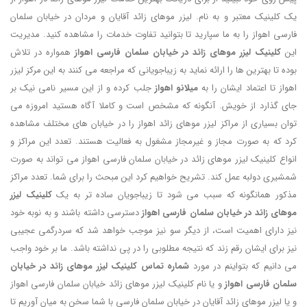
یک کلینیک معتبر و به نام. لیزر موهای زائد آقایان و مردان در خیابان سلمان
فارسی اهواز را به ما سپارید تا بتوانید تفاوت خدمات را مشاهده کنید. مدیریت
این
کلینیک لیزر موهای زائد در خیابان سلمان فارسی اهواز
همواره در تلاش
بوده تا بهترین ها را ارائه نماید به زیباجویانی که مراجعه می کنند به این مرکز لیزر
اهواز تا اعتماد ایشان را به
میلانو اهواز
جلب کرده و از این مسیر نامی نیک بر
جای گذارد از خویش. آنگونه که مشخص است و کاملا آگاه هستید امروزه می
توان بسیاری از مراکز لیزر موهای زائد اهواز را در خیابان های مختلف مشاهده
کرد که به صورت مجاز و غیرمجاز مشغول به فعالیت هستند. تعدد این مراکز و
انواع کلینیک لیزر موهای زائد در خیابان سلمان فارسی اهواز می تواند به صورت
شمشیری دولبه عمل کند. تشریح خواهیم کرد این مبحث را برای شما. تعدد مراکز
مذکور همانگونه که سبب می شود تا زیباجویان ساده تر به یک
کلینیک لیزر
موهای زائد در خیابان سلمان فارسی اهواز
دسترسی داشته باشند و به نوبه خود
نیز دارای اهمیت است، از دیگر سو نیز موجب خواهد شد که سردرگمی عجیبی
نیز برای ایشان رقم زند که نتیجه مطلوبی را در پی نداشته باشد. ما بر خود واجب
می دانیم که بتواینم در مورد
شماره تماس کلینیک لیزر موهای زائد در خیابان
سلمان فارسی اهواز
و یا نام کلینیک لیزر موهای زائد خیابان سلمان فارسی اهواز
و یا لیزر موهای زائد آقایان در خیابان سلمان فارسی با شما سخن به میان آوریم تا