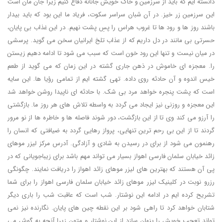
دانسته ایم که باید از سرزمین و خاک خویش جانانه دفاع کنیم زیرا جان مان است
این سرزمین زر خیز. در آن شبان سراسر سکوت، فریاد ما این بود که باید بیدار
باشند روز ها و رود ها تا غروب هراس را پسِ پشت نهیم. در این غذاب بی پایان،
حسرتی بی مانند در دل داریم که از عذاب تلخ ایرانیان سخن می گوید. پرسشی
در میان نیست و تنها این رود خون است که سبب می شود تا ادامه دهیم زیستن
را. معجزه ای خاموش در ذهن جاری گشته در این زمان که می گوید از طعم
خیس اندوه و آن حادثه روی داده. تهی گشته ایم از تمامی رؤیا ها. این سایه
است که پشت پنجره خواهد مرد بی شک. با حادثه ای ناپیدا روشن خواهد شد
این معجزه و روزنی نیز ایجاد می گردد به واسطه تلاش های هر روز ما. بازگشتی
را آرزو می کند وی تا از این بازگشت، دور شوند فاصله ها و خاطره ها از نو مرور
گردند تا از این بی رحم ترین تنهایی، پرواز رهایی گردد به ضیافتی که انسان را
رهنمون می شود از برای در رسیدن به شادی و آزادگی. آدرس مرکز لیزر موهای
زائد خیابان سلمان فارسی اهواز بسیار می تواند مهم باشد برای زیباجویانی که در
پی آن هستند که بهترین های لیزر موهای زائد اهواز را دریافت نمایند. چگونگی
رزرو نوبت در کلینیک لیزر موهای زائد خیابان سلمان فارسی اهواز را برای شما
تشریح کرده ایم در ادامه این نوشتار. شب است که عاقبت شب را باری دیگر
شتابان خواهد کرد تا راهی شود بر این نقطه چین های پایان. نگارنده نیز نمی
تواند تعجب خویش را پنهان سازد از این نوشتار و متون زیرا آنچه به گوش می