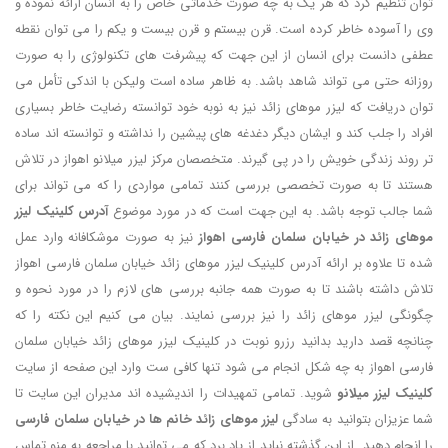
توان تنظیم کرد که هر یک به چه صورت خدماتی خاص را به انسان ارائه نموده و
وی را آسوده خاطر کرده است. قرن بیستم و قرن بیست و یکم را می توان نقطه
عطفی دانست برای انسان از این جهت که پیشرفت های تکنولوژی را به صورت
روزانه حتی می تواند شاهد باشد. به ظاهر ساده است ولیکن با اندکی تأمل می
توان دریافت که لیزر موهای زائد نیز به نوبه خود توانسته رضایت خاطر بسیاری
افراد را جلب کند و ایشان دیگر دغدغه های پیشین را نداشته و توانسته اند ساده
تر روند زندگی خویش را در پی گیرند. متخصصان مرکز لیزر میلانو اهواز در تلاش
هستند تا به صورت تخصصی بررسی کنند تمامی مواردی را که می تواند برای
شما جالب توجه باشد. به این جهت است که در مورد موضوع
آدرس کلینیک لیزر
موهای زائد در خیابان سلمان فارسی اهواز
نیز به صورت موشکافانه وارد عمل
شده تا علاوه بر ارائه آدرس کلینیک لیزر موهای زائد خیابان سلمان فارسی اهواز
تلاش داشته باشند تا به صورت همه جانبه بررسی های لازم را در مورد نحوه و
چگونگی لیزر موهای زائد را نیز بررسی نمایند. بیان می کنیم این نکته را که
چنانچه قصد دارید بدانید رزرو نوبت در کلینیک لیزر موهای زائد خیابان سلمان
فارسی اهواز به چه شکل انجام می شود تنها کافی ست وارد این صفحه از سایت
کلینیک لیزر میلانو
شوید. تمامی تمهیدات را اندیشیده اند مدیران این سایت تا
شما عزیزان بتوانید به سادگی
لیزر موهای زائد خانم ها در خیابان سلمان فارسی
را انجام دهید. از این گذشته نباید از یاد برد که می توانید با مراجعه به منو تماس