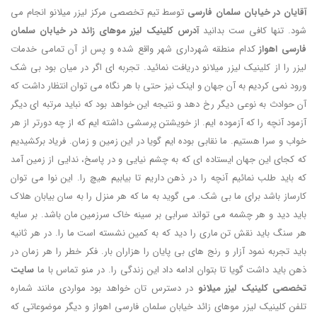
آقایان در خیابان سلمان فارسی
توسط تیم تخصصی مرکز لیزر میلانو انجام می
شود. تنها کافی ست بدانید
آدرس کلینیک لیزر موهای زائد در خیابان سلمان
فارسی اهواز
کدام منطقه شهرداری شهر واقع شده و پس از آن تمامی خدمات
لیزر را از کلینیک لیزر میلانو دریافت نمائید. تجربه ای اگر در میان بود بی شک
ورود نمی کردیم به آن جهان و اینک نیز حتی با هر نگاه می توان انتظار داشت که
آن حوادث به نوعی دیگر رخ دهد و نتیجه این خواهد بود که نباید مرتبه ای دیگر
آزمود آنچه را که آزموده ایم. از خویشتن پرسشی داشته ایم که از چه دورتر از هر
خواب و سرا هستیم. ما نقابی بوده ایم گویا در این زمین و زمان. فریاد برکشیدیم
که کجای این جهان ایستاده ای که به چشم نیایی و در پاسخ، ندایی از زمین آمد
که باید طلب نمائیم آنچه را در ذهن داریم تا بیابیم هیچ را. این نوا می توان
کارساز باشد برای ما بی شک. می گوید به ما که هر منزل را به سان بیابان هلاک
باید دید و هر چشمه می تواند سرابی بر سینه خاک سرزمین مان باشد. بر سایه
هر سنگ باید نقش تن ماری را دید که به کمین نشسته است ما را. در هر ثانیه
باید تجربه نمود آزار و رنج های بی پایان را هزاران بار. فکر خطر را هر زمان در
ذهن باید داشت گویا تا بتوان ادامه داد این زندگی را. در منو تماس با ما
سایت
تخصصی کلینیک لیزر میلانو
در دسترس تان خواهد بود مواردی مانند شماره
تلفن کلینیک لیزر موهای زائد خیابان سلمان فارسی اهواز و دیگر موضوعاتی که