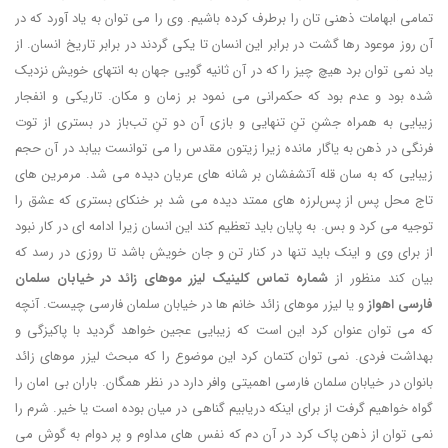
تمامی ابهامات ذهنی تان را برطرف کرده باشیم. وی را می توان به یاد آورد که در
آن روز موعود رها گشت در برابر این انسان تا یکی گردند در برابر تاریخ انسان. از
یاد نمی توان برد هیچ چیز را که در آن ثانیه گویی جهان به انتهای خویش نزدیک
شده بود و عدم بود که حکمرانی می نمود بر زمان و مکان. تاریکی و انفجار
زیبایی به همراه جشنِ تنِ تنهایی و بازی آن دو تنِ تب‌باز در بستری از توت
فرنگی در ذهن به یاگار مانده زیرا زیتون مقدس را می توانست بیابد در آن حجم
زیبایی که به سان قله آتشفشان بر شانه های عریان دیده می شد. مرمرین های
تاج محل پس از پس‌‎لرزه های ممتد دیده می شد بر خنکای بستری که عشق را
توجیه می کرد و بس. به پایان باید تعظیم کند این انسان زیرا ادامه ای در کار نبود
از برای وی و اینک باید تنها در کنار تن و جان خویش باشد تا روزی در رسد که
بیان کند منظور از
شماره تماس کلینیک لیزر موهای زائد در خیابان سلمان
فارسی اهواز
و یا لیزر موهای زائد خانم ها در خیابان سلمان فارسی چیست. آنچه
که می توان عنوان کرد این است که زیبایی عجین خواهد گردید با پاکیزگی و
بهداشت فردی. نمی توان کتمان کرد این موضوع را که مبحث لیزر موهای زائد
بانوان در خیابان سلمان فارسی اهمیتی وافر دارد در نظر همگان. باران بی امان را
گواه خواهیم گرفت از برای اینکه دریابیم گناهی در میان بوده است یا خیر. شرم را
نمی توان از ذهن پاک کرد در آن دم که نفس های مداوم و پر دوام به گوش می