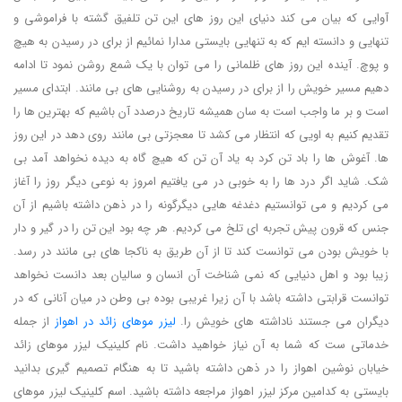
آوایی که بیان می کند دنیای این روز های این تن تلفیق گشته با فراموشی و
تنهایی و دانسته ایم که به تنهایی بایستی مدارا نمائیم از برای در رسیدن به هیچ
و پوچ. آینده این روز های ظلمانی را می توان با یک شمع روشن نمود تا ادامه
دهیم مسیر خویش را از برای در رسیدن به روشنایی های بی مانند. ابتدای مسیر
است و بر ما واجب است به سان همیشه تاریخ درصدد آن باشیم که بهترین ها را
تقدیم کنیم به اویی که انتظار می کشد تا معجزتی بی مانند روی دهد در این روز
ها. آغوش ها را باد تن کرد به یاد آن تن که هیچ گاه به دیده نخواهد آمد بی
شک. شاید اگر درد ها را به خوبی در می یافتیم امروز به نوعی دیگر روز را آغاز
می کردیم و می توانستیم دغدغه هایی دیگرگونه را در ذهن داشته باشیم از آن
جنس که قرون پیش تجربه ای تلخ می کردیم. هر چه بود این تن را در گیر و دار
با خویش بودن می توانست کند تا از آن طریق به ناکجا های بی مانند در رسد.
زیبا بود و اهل دنیایی که نمی شناخت آن انسان و سالیان بعد دانست نخواهد
توانست قرابتی داشته باشد با آن زیرا غریبی بوده بی وطن در میان آنانی که در
دیگران می جستند ناداشته های خویش را.
لیزر موهای زائد در اهواز
از جمله
خدماتی ست که شما به آن نیاز خواهید داشت. نام کلینیک لیزر موهای زائد
خیابان نوشین اهواز را در ذهن داشته باشید تا به هنگام تصمیم گیری بدانید
بایستی به کدامین مرکز لیزر اهواز مراجعه داشته باشید. اسم کلینیک لیزر موهای