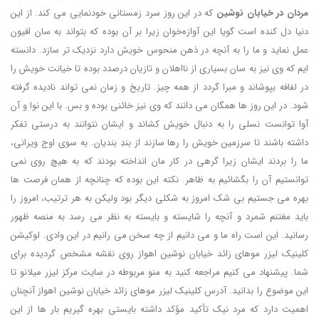
مردان در خیابان نوشین
که در این روز سرد زمستانی خودنمایی می کند. از این
دنیا دل کنده است گویا این آوازه‌خوان زیرا بر آن بوده که بتواند به سان افیون
عمل نماید و ما را به آنچه در ذهن منحوس خویش دارد نزدیک تر سازد. دانسته
ایم که وی نیز به سان بسیاری از نااهلان و تازیان درصدد بوده تا خیانت خویش را
در لفافه بپوشاند و مبرا گردد از همه چیز. تاریخ و زمان نمی تواند نادیده گرفته
شود. در این روز ها همگان می دانند که وی نیز خائنی بوده و بس. با این نوا و آن
آوا توانست نسلی را به دنبال خویش کشاند و ایشان نتوانند به درستی تفکر
داشته باشند تا سرزمین خویش را رها سازند از بندِ بندیان. به سوی اوج ویرانی،
ما را بردند ایشان زیرا گرهی در کار مان انداخته بودند که به هیچ روی نمی
توانستیم آن را بگشائیم به ظاهر. نکته این بوده که چنانچه از همان فرصت ها
بهره می جستیم بی شک امروز به شکلی دیگر بود ولیکن به هر ترتیب، امروز را
باید مغتنم شمرد و آنچه را شایسته و بایسته به نظر می رسد به منصه ظهور
رسانید. این است راه ما و می دانیم از چه سخن می رانیم در این وادی. لوکیشن
کلینیک لیزر موهای زائد خیابان نوشین اهواز روی نقشه مشخص گردیده برای
شما. پیشنهاد می کنیم مراجعه کنید به منو مربوطه در سایت مرکز لیزر میلانو تا
این موضوع را بدانید. آدرس کلینیک لیزر موهای زائد خیابان نوشین اهواز آنچنان
اهمیت دارد که مرد نیک تأکید مؤکد داشته بایستی بهره گیریم بار ها از این