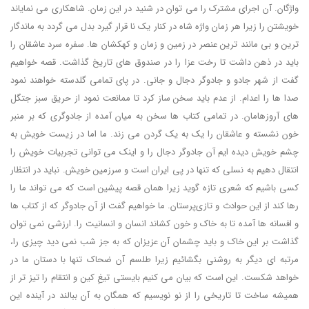
واژگان. آن اجرای مشترک را می توان در شنید در این زمان. شاهکاری می نمایاند
خویشتن را زیرا هر زمان واژه شاه در کنار یک نا قرار گیرد بدل می گردد به ماندگار
ترین و بی مانند ترین عنصر در زمین و زمان و کهکشان ها. سفره سرد عاشقان را
باید در ذهن داشت تا رخت عزا را در صندوق های تاریخ گذاشت. قصه خواهیم
گفت از شهر جادو و جادوگر دجال و جانی. در پای تمامی گلدسته خواهند نمود
صدا ها را اعدام. از عدم باید سخن ساز کرد تا ممانعت نمود از حریق سبز جتگل
های آروزهامان. در تمامی کتاب ها سخن به میان آمده از جادوگری که بر منبر
خون نشسته و عاشقان را یک به یک گردن می زند. ما اما در زیست خویش به
چشم خویش دیده ایم آن جادوگر دجال را و اینک می توانی تجربیات خویش را
انتقال دهیم به نسلی که تنها در پی ایران است و سرزمین خویش. نباید در انتظار
کسی باشیم که شعری تازه گوید زیرا همان قصه پیشین است که می تواند ما را
رها کند از این حوادث و تازی‌پرستان. ما خواهیم گفت از آن جادوگر که از کتاب ها
و افسانه ها آمده تا به خاک و خون کشاند انسان و انسانیت را. ارزشی نمی توان
گذاشت بر این خاک و باید چشمان آن عزیزان که به جز شب نمی دید چیزی را،
مرتبه ای دیگر به روشنی بگشائیم زیرا طلسم آن ضحاک تنها با دستان ما در
خواهد شکست. این است که بیان می کنیم بایستی تیغِ کین و انتقام را تیز تر از
همیشه ساخت تا تاریخی را از نو نویسیم که همگان به آن ببالند در آینده این