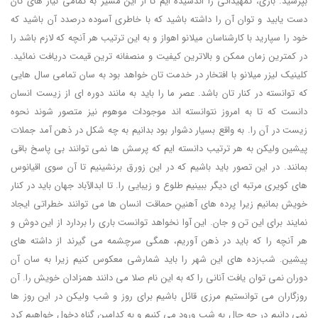
بپرسید. باری، تمهیداتی را اندشیده ایم تا از این مسیر به تمامی نیاز های تان
دست یابید و توان آن را داشته باشید که با خاطری آسوده درصدد آن باشید که
خود را سپارید با کارشناسان میلانو اهواز و به این ترتیب هر آنچه که لازم باشد را
در کمترین زمان ممکن و بالاترین کیفیت و منصفانه ترین قیمت دریافت نمائید.
کلینیک لیزر میلانو با افتخار در خدمت تان خواهد بود به سان تمامی سال هایی
که توانسته در کنار تان باشد. عصر ما را باید به مانند دوره ای از زیست انسان
دانست که تا به امروز نتوانسته اند موجودات موهوم نیز متصور شوند نحوه
زیست در آن را. به واقع بسیار دشوار بود بدانیم به چه شکل در ذهن آمد جملات
پیشین ولیکن به هر ترتیب دانسته ایم که پرسش ها نمی توانند بی پاسخ باقی
بمانند. در این تصور باید باشیم که در این زورق برنشینیم تا آن سوی اقیانوس
های کویری مرتبه ای دیگر ببینیم طلوع و زیبایی را. تا ابدالآباد جهان باید در کنار
خویش بمانیم زیرا پرده های آهنینِ حماقت انسان ها می توانند خطراتی ایجاد
نمایند برای این تن و جان. این آوا نخواهد توانست باری را بردارد از این دوش و
هر آنچه را که باید در ذهن آوریم، همگی سرچشمه می گیرند از داشته های
پیشین. شب‌زده های این شهر را باید شمارشی معکوس کنیم زیرا به سان آن
دوران نمی توان یافت آنانی را که به این نام صلا می دانند همزادان خویش را. آن
روزگاران می توانستیم مرزی قائل باشیم برای روز و شب ولیکن در این روز ها
نمی دانیم در چه حال به شب ورود می کنیم و به کدامین گناه دخول خواهیم کرد