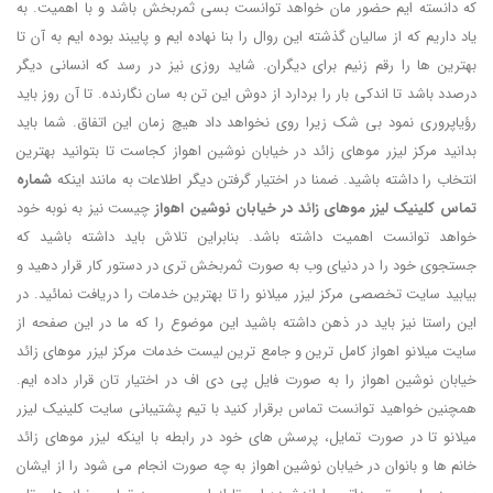
که دانسته ایم حضور مان خواهد توانست بسی ثمربخش باشد و با اهمیت. به
یاد داریم که از سالیان گذشته این روال را بنا نهاده ایم و پایبند بوده ایم به آن تا
بهترین ها را رقم زنیم برای دیگران. شاید روزی نیز در رسد که انسانی دیگر
درصدد باشد تا اندکی بار را بردارد از دوش این تن به سان نگارنده. تا آن روز باید
رؤیاپروری نمود بی شک زیرا روی نخواهد داد هیچ زمان این اتفاق. شما باید
بدانید مرکز لیزر موهای زائد در خیابان نوشین اهواز کجاست تا بتوانید بهترین
انتخاب را داشته باشید. ضمنا در اختیار گرفتن دیگر اطلاعات به مانند اینکه
شماره
تماس کلینیک لیزر موهای زائد در خیابان نوشین اهواز
چیست نیز به نوبه خود
خواهد توانست اهمیت داشته باشد. بنابراین تلاش باید داشته باشید که
جستجوی خود را در دنیای وب به صورت ثمربخش تری در دستور کار قرار دهید و
بیابید سایت تخصصی مرکز لیزر میلانو را تا بهترین خدمات را دریافت نمائید. در
این راستا نیز باید در ذهن داشته باشید این موضوع را که ما در این صفحه از
سایت میلانو اهواز کامل ترین و جامع ترین لیست خدمات مرکز لیزر موهای زائد
خیابان نوشین اهواز را به صورت فایل پی دی اف در اختیار تان قرار داده ایم.
همچنین خواهید توانست تماس برقرار کنید با تیم پشتیبانی سایت کلینیک لیزر
میلانو تا در صورت تمایل، پرسش های خود در رابطه با اینکه لیزر موهای زائد
خانم ها و بانوان در خیابان نوشین اهواز به چه صورت انجام می شود را از ایشان