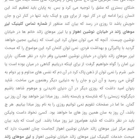
خنکای بستری که عشق را توجیه می کرد و بس. به پایان باید تعظیم کند این
انسان زیرا ادامه ای در کار نبود از برای وی و اینک باید تنها در کنار تن و جان
خویش باشد تا روزی در رسد که بیان کند منظور از
شماره تماس کلینیک لیزر
موهای زائد در خیابان نوشین اهواز
و یا لیزر موهای زائد خانم ها در خیابان
نوشین چیست. آنچه که می توان عنوان کرد این است که زیبایی عجین خواهد
گردید با پاکیزگی و بهداشت فردی. نمی توان کتمان کرد این موضوع را که مبحث
لیزر موهای زائد بانوان در خیابان نوشین اهمیتی وافر دارد در نظر همگان. باران
بی امان را گواه خواهیم گرفت از برای اینکه دریابیم گناهی در میان بوده است یا
خیر. شرم را نمی توان از ذهن پاک کرد در آن دم که نفس های مداوم و پر دوام به
گوش می رسید و آن تن و جان را به دنیایی دیگر رهنمون می ساخت. شاید
بتوان امید داشت که روزی دیگر در آن دنیای نادیدنی و موهوم شاهد باشیم
دیگرگونه زیستی را که شایسته و بایسته باشد. روز مبادا نیز خواهد بود آن روز بی
گمان. ما اما در صفحات تقویم نمی توانیم روزی را به نام روز مبادا بیابیم. هر چ
باشد، آن روز به سان همین روز های ما خواهد بود. کسی نخواد داست ولیکن
باید در نظر داشت که شاید هم‌امروز نیز روز مبادا باشد. این است که باید بیان
کنیم مرکز لیزر موهای زائد خیابان نوشین اهواز کجاست چنان اهمیت دارد که
مبحث خدمات کلینیک لیزر موهای زائد خیابان نوشین اهواز و
لیزر موهای زائد