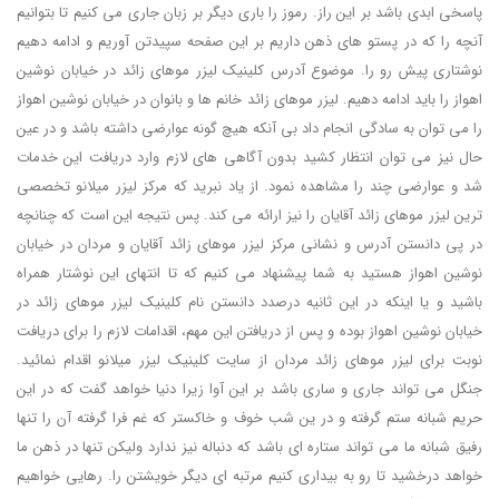
پاسخی ابدی باشد بر این راز. رموز را باری دیگر بر زبان جاری می کنیم تا بتوانیم
آنچه را که در پستو های ذهن داریم بر این صفحه سپیدتن آوریم و ادامه دهیم
نوشتاری پیش رو را. موضوع آدرس کلینیک لیزر موهای زائد در خیابان نوشین
اهواز را باید ادامه دهیم. لیزر موهای زائد خانم ها و بانوان در خیابان نوشین اهواز
را می توان به سادگی انجام داد بی آنکه هیچ گونه عوارضی داشته باشد و در عین
حال نیز می توان انتظار کشید بدون آگاهی های لازم وارد دریافت این خدمات
شد و عوارضی چند را مشاهده نمود. از یاد نبرید که مرکز لیزر میلانو تخصصی
ترین لیزر موهای زائد آقایان را نیز ارائه می کند. پس نتیجه این است که چنانچه
در پی دانستن آدرس و نشانی مرکز لیزر موهای زائد آقایان و مردان در خیابان
نوشین اهواز هستید به شما پیشنهاد می کنیم که تا انتهای این نوشتار همراه
باشید و یا اینکه در این ثانیه درصدد دانستن نام کلینیک لیزر موهای زائد در
خیابان نوشین اهواز بوده و پس از دریافتن این مهم، اقدامات لازم را برای دریافت
نوبت برای لیزر موهای زائد مردان از سایت کلینیک لیزر میلانو اقدام نمائید.
جنگل می تواند جاری و ساری باشد بر این آوا زیرا دنیا خواهد گفت که در این
حریم شبانه ستم گرفته و در ین شب خوف و خاکستر که غم فرا گرفته آن را تنها
رفیق شبانه ما می تواند ستاره ای باشد که دنباله نیز ندارد ولیکن تنها در ذهن ما
خواهد درخشید تا رو به بیداری کنیم مرتبه ای دیگر خویشتن را. رهایی خواهیم