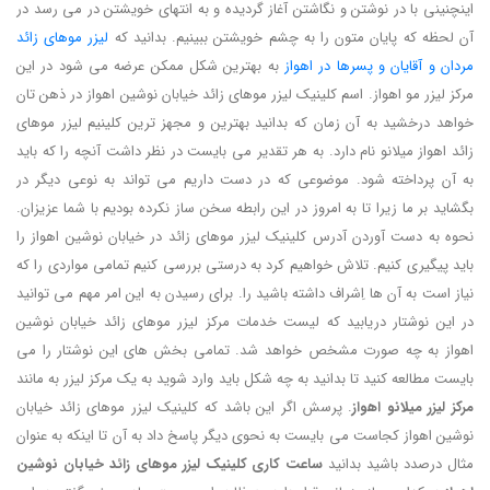
اینچنینی با در نوشتن و نگاشتن آغاز گردیده و به انتهای خویشتن در می رسد در
آن لحظه که پایان متون را به چشم خویشتن ببینیم. بدانید که
لیزر موهای زائد
مردان و آقایان و پسرها در اهواز
به بهترین شکل ممکن عرضه می شود در این
مرکز لیزر مو اهواز. اسم کلینیک لیزر موهای زائد خیابان نوشین اهواز در ذهن تان
خواهد درخشید به آن زمان که بدانید بهترین و مجهز ترین کلینیم لیزر موهای
زائد اهواز میلانو نام دارد. به هر تقدیر می بایست در نظر داشت آنچه را که باید
به آن پرداخته شود. موضوعی که در دست داریم می تواند به نوعی دیگر در
بگشاید بر ما زیرا تا به امروز در این رابطه سخن ساز نکرده بودیم با شما عزیزان.
نحوه به دست آوردن آدرس کلینیک لیزر موهای زائد در خیابان نوشین اهواز را
باید پیگیری کنیم. تلاش خواهیم کرد به درستی بررسی کنیم تمامی مواردی را که
نیاز است به آن ها اِشراف داشته باشید را. برای رسیدن به این امر مهم می توانید
در این نوشتار دریابید که لیست خدمات مرکز لیزر موهای زائد خیابان نوشین
اهواز به چه صورت مشخص خواهد شد. تمامی بخش های این نوشتار را می
بایست مطالعه کنید تا بدانید به چه شکل باید وارد شوید به یک مرکز لیزر به مانند
مرکز لیزر میلانو اهواز
. پرسش اگر این باشد که کلینیک لیزر موهای زائد خیابان
نوشین اهواز کجاست می بایست به نحوی دیگر پاسخ داد به آن تا اینکه به عنوان
مثال درصدد باشید بدانید
ساعت کاری کلینیک لیزر موهای زائد خیابان نوشین