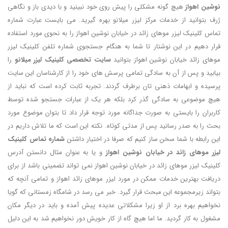
نوشین اهواز
هیچ گونه مشکلی را پیش روی خود نبینید و با دیدی باز و نگاهی
ژرف بتوانید از خدمات مرکز لیزر میلانو بهره گیرید. می بایست عبارت شماره
تماس کلینیک لیزر موهای زائد در خیابان نوشین اهواز را به نحوی مورد استفاده
قرار دهیم در این نوشتار تا شما به هنگام جستجوی شماره تلفن کلینیک لیزر
موهای زائد خیابان نوشین اهواز بتوانید
سایت تخصصی
کلینیک لیزر میلانو
را
بیابید و پس از آن به سادگی تمامی پرسش های خود را از کارشناسان این سایت
پرسیده و ابهامات ذهنی تان برطرف گردند. تجربه ثابت کرده است که نباید از
هیچ موضوعی به سادگی گذر کرد بلکه هر یک از عبارات جستجو شده توسط
کاربران را بایستی به صورت جداگانه مورد توجه قرار داد تا بتوان موضوع مورد
بحث را به صدر رسانید پس از مدتی کوتاه. نکته این است که ما تلاش داریم در
این رابطه با شما سخن ساز کنیم که صرفا در اختیار داشتن
شماره تماس کلینیک
لیزر موهای زائد در خیابان نوشین اهواز
و یا به عنوان مثال دانستن آدرس
کلینیک لیزر موهای زائد در خیابان نوشین اهواز نمی تواند تضمینی باشد از برای
دریافت بهترین خدمات ممکن در مورد لیزر موهای زائد اهواز و تمامی آنچه که
بتواند زیرمجموعه این مبحث قرار گیرد. خبر می رسد در شامگاه زمستانی که گویا
نخواهیم بهره برد از او زیرا مشکلاتی عدیده پیش آمده و باید در دیگر مکان
مشغول به کار گردید. ما اما هیچ گاه از کار خویش دور نخواهیم شد به این دلیل