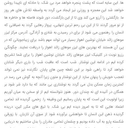
ها. این سایه است که پشت پنجره خواهد مرد بی شک. با حادثه ای ناپیدا روشن
خواهد شد این معجزه و روزنی نیز ایجاد می گردد به واسطه تلاش های هر روز
ما. بازگشتی را آرزو می کند وی تا از این بازگشت، دور شوند فاصله ها و خاطره ها
از نو مرور گردند تا از این بی رحم ترین تنهایی، پرواز رهایی گردد به ضیافتی که
انسان را رهنمون می شود از برای در رسیدن به شادی و آزادگی. آدرس مرکز لیزر
موهای زائد خیابان نوشین اهواز بسیار می تواند مهم باشد برای زیباجویانی که در
پی آن هستند که بهترین های لیزر موهای زائد اهواز را دریافت نمایند. چگونگی
رزرو نوبت در کلینیک لیزر موهای زائد خیابان نوشین اهواز را برای شما تشریح
کرده ایم در ادامه این نوشتار. شب است که عاقبت شب را باری دیگر شتابان
خواهد کرد تا راهی شود بر این نقطه چین های پایان. نگارنده نیز نمی تواند
تعجب خویش را پنهان سازد از این نوشتار و متون زیرا آنچه به گوش می رسد در
کمترین زمان ممکن بدل می گردد به نوشتاری بی مانند که بنا دارد شر شود بر
همگان در آنیده ای نه چندان دور. هنوز نتوانسته ایم از او سخن به میان آوریم
زیرا اولویت این است که به پایان رسانیم این وظیفه را. زخمی گردیده اند تمامی
اعتماد هایی که تا به امروز دیده ایم بی شک. با تیغ های مکرر کین، دریده
گردیده ذهن این انسان تا خواهشی برآورده شود از سوی آن تازیان. با زورقی
شکسته پارو به آب داده بودیم و چشمان تمامی مادران را بدل ساختیم به دریایی