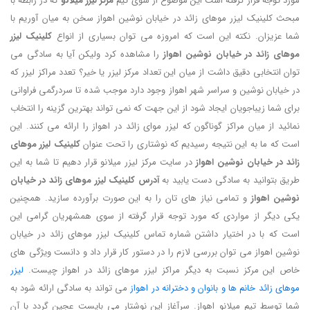
مورد توجه قرار گرفته است این موضوع از سوی تیم
مرکز لیزر میلانو
که در رابطه با
مبحث کلینیک لیزر موهای زائد در خیابان نوشین اهواز سخن به میان آوریم با
شما عزیزان. نکته این است که امروزه می توان بسیاری از انواع
کلینیک لیزر
موهای زائد در خیابان نوشین اهواز
را مشاهده کرد ولیکن آیا به سادگی می
توان انتخابی دقیق داشت از میان این تعداد مرکز لیزر یا خیر؟ تعدد مراکز لیزر که
در خیابان نوشین و سراسر شهر اهواز وجود دارد موجب شده تا سردرگمی فراوانی
برای شما زیباجویان ایجاد شود از این جهت که نمی تواند بهترین گزینه را انتخاب
نمائید از میان مراکز گوناگون که لیزر موای زائد در اهواز را ارائه می کنند. این
است که ما به این نتیجه رسیدیم که نوشتاری را تحت عنوان
کلینیک لیزر موهای
زائد در خیابان نوشین اهواز
در سایت مرکز لیزر میلانو قرار دهیم تا شما به این
طریق بتوانید به سادگی دست یابید به
آدرس کلینیک لیزر موهای زائد در خیابان
نوشین اهواز
و تمامی نیاز های تان را به این صورت برآورده سازید. همچنین
یکی دیگر از مواردی که مورد توجه قرار گرفته از سوی همشهریان گرامی این
است که با در اختیار داشتن شماره تماس کلینیک لیزر موهای زائد در خیابان
نوشین اهواز می توان بررسی لازم را در دستور کار قرار داد و دانست ویژگی های
خاص این مرکز نسبت به دیگر مراکز لیزر موهای زائد در اهواز چیست.
لیزر
موهای زائد خانم ها و بانوان و دخترانه در اهواز
می تواند به سادگی ارائه شود به
شما توسط تیم میلانو اهواز. سرآغاز این نوشتار می بایست عجین گردد با آن