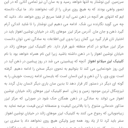
سرزمین. این نوشتار به انتها خواهد رسید و به سان آن نیز تمامی آنانی که در این
تصور واهی بودند که به هیچ روی عرش را از کف نخواهند داد. ما نیک دانسته
ایم که انتهای هر آنچه در ذهن نمی آید از قضا سریع تر روی خواهد داد. دانید که
چه می گوید نگارنده بی شک. ادامه می دهیم این نوشتار را تا شاید اندکی آرام
گیرد ذهن و جان مان. آدرس مرکز لیزر موهای زائد در خیابان نوشین اهواز باید در
اختیار تان قرار گیرد بی گمان زیرا بدون این اطلاعات به سادگی نمی توان دانست
مرکز لیزر میلانو در کدام منطقه شهر قرار دارد. نام کلینیک لیزر موهای زائد در
خیابان نوشین اهواز را در ذهن داشته باشید زیرا این نام همراه خواهد بود با نام
کلینیک لیزر میلانو اهواز
. آنچه که پیشبینی می شد در روز پیشین در ذهن آید در
این روز خودنمایی می کند تا بتوانیم به نحوی دیگر سخن را ادامه دهیم. گرفته
است بوی وی را آن ذهن و این انسان است که بایستی ادامه زیست خویش را به
گونه ای دیگر در دستور کار قرار دهد تا بدین سان باری دیگر انسان بدل گردد به
تیزچنگال ترین موجود زمین و زمان. اسم کلینیک لیزر موهای زائد خیابان نوشین
اهواز می تواند به سادگی در ذهن همگان حک شود در صورتی که مرکز لیزر
مذکور خدماتی متنوع را با بالاترین کیفیت و منصفانه ترین قیمت عرضه نماید به
زیباجویانی که رجوع می کنند به کلینیک لیزر موهای زائد در خیابان نوشین اهواز.
سفر باید کرد تا از یاد رود همه چیز ولیکن هیچ روی نخواهد داد با سفری بی