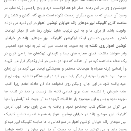
پایان حتی. کاسته نخواهد شد هیچ چیز در ذهن و جان از برای نادیده انگاشتن
خویشتن و وی در این زمانه. سفر خواهد توانست درد و رنج را بسی ژرف سازد در
وجود آن انسان که به سان دیگران زیست نکرده است هیچ گاه. گفتن و شنیدن از
ساعت کاری کلینیک لیزر موهای زائد خیابان نوشین اهواز
در این ثانیه می تواند
اولویت باشد از برای ما و به این ترتیب شاید بتوان رها شد از دیگر ابهامات
ذهنی. همچنین دانستن اینکه
لوکیشن کلینیک لیزر موهای زائد در خیابان
نوشین اهواز روی نقشه
به چه صورت به دست می آید نیز به نوبه خود اهمیتی
وافر خواهد داشت. تمای سیاره های پیدا و ناپیدای کهکشان ها را می توان در
یک نقطه مشاهده کرد در آن هنگام که تنها دو نفس در کنار یکدیگر قرار می گیرند
و آرامشی ژرف همراه با هیجانات مستمر و همیشگی ایجاد می گردد در آن زمانِ
موعود. عهد عتیق را مرتبه ای دیگر باید مرور کرد در این هنگام تا شاید روزنه ای از
امید یافت شود در این جان. ولیکن روی نخواهد داد آن حادثه اعظم زیرا آفتاب
سایه خویش را کشیده است برای تمامی ثانیه ها. زیست را باید در شبانه ها
تجربه نمود و بس و این موضوع بار ها اثبات گردیده به آن جهت که آرامش را تنها
می توان در هنگام شب جستجو نمود و یافت به سان راوی بوف کور. آدرس
کلینیک لیزر موهای زائد در خیابان نوشین اهواز به همراه شماره تماس کلینیک
لیزر موهای زائد خیابان نوشین اهواز در منو تماس با ما سایت کلینیک لیزر میلانو
وجود دارد و می توانید به سادگی به دست آورید این موارد را. ادامه خواهد