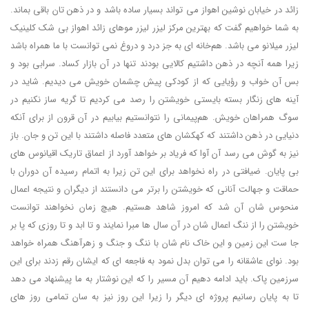
زائد در خیابان نوشین اهواز می تواند بسیار ساده باشد و در ذهن تان باقی بماند.
به شما خواهیم گفت که بهترین مرکز لیزر لیزر موهای زائد اهواز بی شک کلینیک
لیزر میلانو می باشد. هم‌خانه ای به جز درد و دروغ نمی توانست با ما همراه باشد
زیرا همه آنچه در ذهن داشتیم کالایی بودند تنها در آن بازار کساد. سرابی بود و
بس آن خواب و رؤیایی که از کودکی پیش چشمان خویش می دیدیم. شاید در
آینه های زنگار بسته بایستی خویشتن را رصد می کردیم تا گریه ساز نکنیم در
سوگ همراهان خویش. هم‌پیمانی را نتوانستیم بیابیم در آن قرون از برای آنکه
دنیایی در ذهن داشتند که کهکشان های متعدد فاصله داشتند با این تن و جان. باز
نیز به گوش می رسد آن آوا که فریاد بر خواهد آورد از اعماق تاریک اقیانوس های
بی پایان. ضیافتی در راه نخواهد برای این تن زیرا به اتمام رسیده آن دوران با
حماقت و جهالت آنانی که خویشتن را برتر می دانستند از دیگران و نتیجه اعمال
منحوس شان آن شد که امروز شاهد هستیم. هیچ زمان نخواهند توانست
خویشتن را از ننگ اعمال شان در آن سال ها مبرا نمایند و تا ابد و تا روزی که پا بر
جا ست این زمین و این خاک نام شان با ننگ و جنگ و زهرآهنگ همراه خواهد
بود. نوای عاشقانه را می توان بدل نمود به فاجعه ای که ایشان رقم زدند برای این
سرزمین پاک. باید ادامه دهیم آن مسیر را که این نوشتار به ما پیشنهاد می دهد
تا به پایان رسانیم پروژه ای دیگر را زیرا این روز نیز به سان تمامی روز های