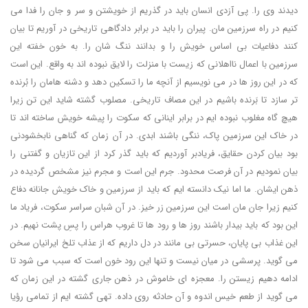
دیدند وی را. پی آزدی انسان باید در گذریم از خویشتن و سر و جان را فدا می
کنیم در راه سرزمین مان. پیران را باید در برابر دادگاهی تاریخی در آوریم تا بیان
کنند دفاعیات بی اساس خویش را و بدانند ننگ شان را. به خون خفته این
سرزمین با اعمال نااهلانی که زیست با منزلت را لایق نبوده اند به واقع. این است
که در این روز ها در می نویسیم از آنچه ما را تسکین دهد و دشنه هامان را بُرنده
تر سازد تا بَرنده باشیم در این مصاف تاریخی. مصلوب گشته شاید این تن زیرا
هیچ گاه مغلوب نبوده ایم در برابر اینانی که سکوت را پیشه خویش ساخته اند تا
در خاک این سرزمین پاک، ننگی باشند ابدی. در آن زمان که گناهی نابخشودنی
بود بیان کردن حقایق، فریادبر آوردیم که باید گذر کرد از این تازیان و گفتنی را
بیان نمودیم در آن فرصت محدود. جرم این است و مجرم نیز مشخص گردیده در
ذهن ایشان. ما اما نیک دانسته ایم که باید از سرزمین و خاک خویش جانانه دفاع
کنیم زیرا جان مان است این سرزمین زر خیز. در آن شبان سراسر سکوت، فریاد ما
این بود که باید بیدار باشند روز ها و رود ها تا غروب هراس را پسِ پشت نهیم. در
این غذاب بی پایان، حسرتی بی مانند در دل داریم که از عذاب تلخ ایرانیان سخن
می گوید. پرسشی در میان نیست و تنها این رود خون است که سبب می شود تا
ادامه دهیم زیستن را. معجزه ای خاموش در ذهن جاری گشته در این زمان که
می گوید از طعم خیس اندوه و آن حادثه روی داده. تهی گشته ایم از تمامی رؤیا