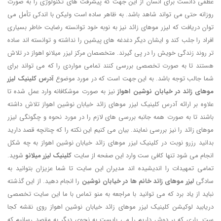
عطفی دانست برای انسان از این جهت که پیشرفت های تکنولوژی را به صورت
روزانه حتی می تواند شاهد باشد. به ظاهر ساده است ولیکن با اندکی تأمل می
توان دریافت که لیزر موهای زائد نیز به نوبه خود توانسته رضایت خاطر بسیاری
افراد را جلب کند و ایشان دیگر دغدغه های پیشین را نداشته و توانسته اند ساده
تر روند زندگی خویش را در پی گیرند. متخصصان مرکز لیزر میلانو اهواز در تلاش
هستند تا به صورت تخصصی بررسی کنند تمامی مواردی را که می تواند برای
شما جالب توجه باشد. به این جهت است که در مورد موضوع
آدرس کلینیک لیزر
موهای زائد در خیابان نوشین اهواز
نیز به صورت موشکافانه وارد عمل شده تا
علاوه بر ارائه آدرس کلینیک لیزر موهای زائد خیابان نوشین اهواز تلاش داشته
باشند تا به صورت همه جانبه بررسی های لازم را در مورد نحوه و چگونگی لیزر
موهای زائد را نیز بررسی نمایند. بیان می کنیم این نکته را که چنانچه قصد دارید
بدانید رزرو نوبت در کلینیک لیزر موهای زائد خیابان نوشین اهواز به چه شکل
انجام می شود تنها کافی ست وارد این صفحه از سایت
کلینیک لیزر میلانو
شوید.
تمامی تمهیدات را اندیشیده اند مدیران این سایت تا شما عزیزان بتوانید به
سادگی
لیزر موهای زائد خانم ها در خیابان نوشین
را انجام دهید. از این گذشته
نباید از یاد برد که می توانید با مراجعه به منو تماس با ما این سایت تخصصی
دریابید لوکیشن کلینیک لیزر موهای زائد خیابان نوشین اهواز روی نقشه کجا
ست. باری که بر دوش داریم را می بایست به نحوی دیگر به مقصد رسانیم که