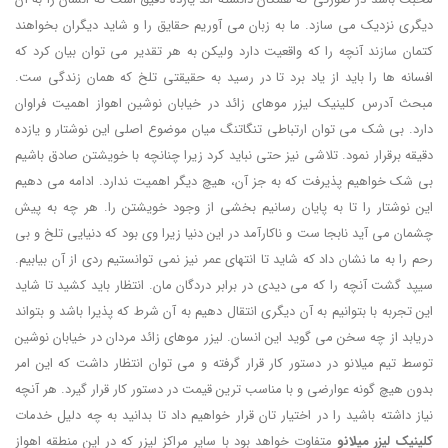
دیگری نزدیک می سازد. ما به زبان می آوریم حقایق را و شاید دیگران بخواهند
کتمان سازند آنچه را که واقعیت دارد ولیکن به هر تقدیر می توان بیان کرد که
افسانه ها را باید از یاد برد تا در رسید به حقیقتی تلخ که همان زندگی ست.
مبحث آدرس کلینیک لیزر موهای زائد در خیابان نوشین اهواز اهمیت فراوان
دارد. بی شک می توان ارتباطی تنگاتنگ میان موضوع اصلی این نوشتار و یازده
دقیقه برقرار نمود. تلاشی نیز حتی نباید کرد زیرا چنانچه با خویشتن صادق باشیم
بی شک خواهیم پذیرفت که به جز آن، هیچ دیگر اهمیت ندارد. ادامه می دهیم
این نوشتار را تا به پایان رسانیم بخشی از وجود خویشتن را. هر چه به پیش
چشمان می آید نابجا ست و ناکارآمد در این دنیا زیرا وی بود که دنیایی تلخ و بی
رحم را به ما نشان داد که شاید تا انتهای عمر نیز نمی توانستیم ردی از آن بیابیم.
سیپد گشت آنچه را که می دیدی در برابر دردگان مان. انتظار باید کشید تا شاید
این تجربه با بتوانیم به آن دیگری انتقال دهیم به آن شرط که پذیرا باشد و بتواند
دریابد از چه سخن می گوید این انسان. لیزر موهای زائد مردان در خیابان نوشین
توسط تیم میلانو در دستور کار قرار گرفته و می توان انتظار داشت که این امر
بدون هیچ گونه عوارضی و با مناسب ترین قیمت در دستور کار قرار گیرد. هر آنچه
نیاز داشته باشید را در اختیار تان قرار خواهیم داد تا بدانید به چه دلیل خدمات
کلینیک لیزر میلانو
متفاوت خواهد بود با سایر مراکز لیزر که در این منطقه اهواز