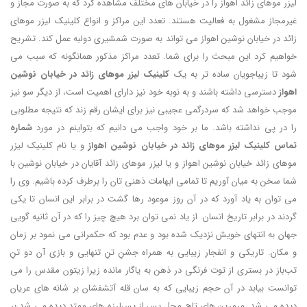
لیزر موهای زائد اهواز را در خیابان های مختلف مشاهده کرد که به صورت مجاز و
غیرمجاز مشغول به فعالیت هستند. تعدد این مراکز و انواع کلینیک لیزر موهای
زائد در خیابان نوشین اهواز می تواند به صورت شمشیری دولبه عمل کند. تشریح
خواهیم کرد این مبحث را برای شما. تعدد مراکز مذکور همانگونه که سبب می
شود تا زیباجویان ساده تر به یک
کلینیک لیزر موهای زائد در خیابان نوشین
اهواز
دسترسی داشته باشند و به نوبه خود نیز دارای اهمیت است، از دیگر سو نیز
موجب خواهد شد که سردرگمی عجیبی نیز برای ایشان رقم زند که نتیجه مطلوبی
را در پی نداشته باشد. ما بر خود واجب می دانیم که بتواینم در مورد
شماره
تماس کلینیک لیزر موهای زائد در خیابان نوشین اهواز
و یا نام کلینیک لیزر
موهای زائد خیابان نوشین اهواز و یا لیزر موهای زائد آقایان در خیابان نوشین با
شما سخن به میان آوریم تا تمامی ابهامات ذهنی تان را برطرف کرده باشیم. وی را
می توان به یاد آورد که در آن روز موعود رها گشت در برابر این انسان تا یکی
گردند در برابر تاریخ انسان. از یاد نمی توان برد هیچ چیز را که در آن ثانیه گویی
جهان به انتهای خویش نزدیک شده بود و عدم بود که حکمرانی می نمود بر زمان
و مکان. تاریکی و انفجار زیبایی به همراه جشنِ تنِ تنهایی و بازی آن دو تنِ
تب‌باز در بستری از توت فرنگی در ذهن به یاگار مانده زیرا زیتون مقدس را می
توانست بیابد در آن حجم زیبایی که به سان قله آتشفشان بر شانه های عریان
دیده می شد. مرمرین های تاج محل پس از پس‌‎لرزه های ممتد دیده می شد بر