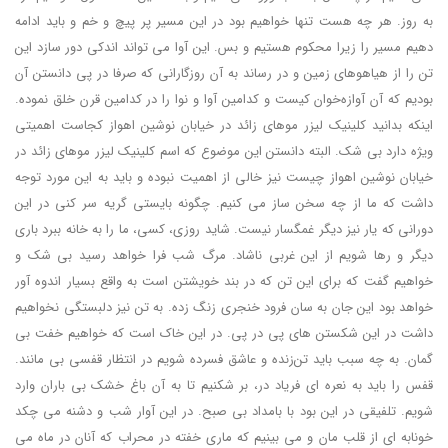
به روز. هر چه هست تنها خواهیم بود در این مسیر پر پیچ و خم و باید ادامه
دهیم مسیر را زیرا محکوم هستیم و بس. این آوا می تواند اندکی دور سازد این
تن را از هیاهوهای زمین و در رساند به آن روزگارانی که صرفا در پی دانستن آن
بودیم که آن آوازه‌خوان کیست و کدامین آوا و نوا را در کدامین قرن خلق نموده.
اینکه بدانید کلینیک لیزر موهای زائد در خیابان نوشین اهواز کجاست اهمیتی
ویژه دارد بی شک. البته دانستن این موضوع که اسم کلینیک لیزر موهای زائد در
خیابان نوشین اهواز چیست نیز خالی از اهمیت نبوده و باید به این مورد توجه
داشت که ما از چه سخن ساز می کنیم. چگونه بایستی گریه سر کنی در این
دورانی که یار نیز دیگر غمگسار نیست. شاید روزی، کسی، ما را به خانه ببرد باری
دیگر و رها شویم از این غربی ناشاد. مرگ شب فرا خواهد رسید بی شک و
خواهیم گفت که برای این تن که در بند خویشتن است به واقع بسیار اندوه آور
خواهد بود این جان به سان فرود خنجری زنگ زده. به تن نیز دلبستگی نخواهیم
داشت در این شکستن های پی در پی. در این خاک است که خواهیم خفت بی
گمان. به چه سبب باید تن‌زنده و عاشق فسرده شویم در انتظار قفسی بی مانند.
قفس را باید به نعره ای فریاد در، بر شکنیم تا به آن باغ خشک بی باران وارد
شویم. تلفیقی در این بود با بامداد بی صبح. در این آوار شب و دشنه می چکد
خونابه ای از قلب مان و می بینیم که ماری خفته در محراب که آنان در ماه می