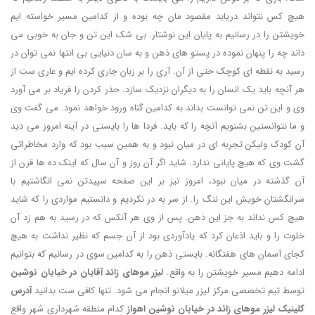
هیچ کس نتواند دریابد مقصود مان چه بوده و از کدامین مسیر خواسته ایم
خویشتن را در رسانیم به پایان این نوشتار. بی شک این تن و جان به خوبی می
داند چه را پنهان نموده در پستو های ذهن و به سان دنیایی بی انتها نمی توان در
رسید به نقطه ای کوچک حتی از آن. آری را بر زبان جاری کرده ایم و عاری ست از
هر آنچه باید یک انسان را به دیگران نزدیک سازد. حذر کردن را فریاد بر می آورد
وی و این تن نمی توانست بداند به کدامین گناه ورود خواهد نمود. می گفت وی
و ما نتوانستین بشنویم آنچه را که باید. فردا ها را بایستی در آینه امروز می دید
آن کودک ولیکن تجربه ای در میان نبود و به همین سبب بود که وارد مخاطراتی
گشت وی که هیچ پایانی ندارد. شاید اگر آن روز و آن سال که اینک ده ها قرن از
آن گذشته در میان نبود، امروز نیز بر این صفحه سپیدتن نمی انگاشتیم با
سرانگشتان خویش این ننگ را. از سر به در نکردیم و دانستیم مواردی را که شاید
هیچ کس نداند به جز این ذهن. پس از وی هر آنکس که در رسید به هم زد آن
خلوت را و باید اذعان کرد که یادآوردی بود از آن جسم که نظیر نداشت به هیچ
کجای آسمان های هفتگانه. بایستی ذهن را به کدامین سوی در رسانیم که بتوانیم
ادامه دهیم مسیر خویشتن را به واقع.
لیزر موهای زائد آقایان در خیابان نوشین
توسط تیم تخصصی مرکز لیزر میلانو انجام می شود. تنها کافی ست بدانید
آدرس
کلینیک لیزر موهای زائد در خیابان نوشین اهواز
کدام منطقه شهرداری شهر واقع