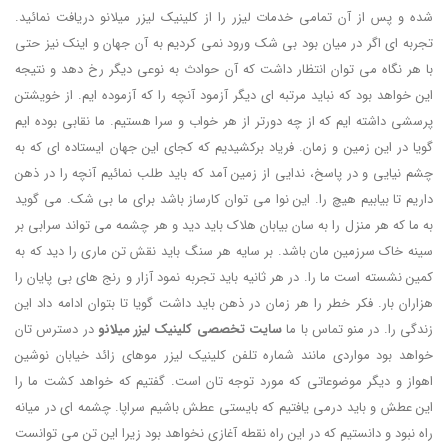
شده و پس از آن تمامی خدمات لیزر را از کلینیک لیزر میلانو دریافت نمائید.
تجربه ای اگر در میان بود بی شک ورود نمی کردیم به آن جهان و اینک نیز حتی
با هر نگاه می توان انتظار داشت که آن حوادث به نوعی دیگر رخ دهد و نتیجه
این خواهد بود که نباید مرتبه ای دیگر آزمود آنچه را که آزموده ایم. از خویشتن
پرسشی داشته ایم که از چه دورتر از هر خواب و سرا هستیم. ما نقابی بوده ایم
گویا در این زمین و زمان. فریاد برکشیدیم که کجای این جهان ایستاده ای که به
چشم نیایی و در پاسخ، ندایی از زمین آمد که باید طلب نمائیم آنچه را در ذهن
داریم تا بیابیم هیچ را. این نوا می توان کارساز باشد برای ما بی شک. می گوید
به ما که هر منزل را به سان بیابان هلاک باید دید و هر چشمه می تواند سرابی بر
سینه خاک سرزمین مان باشد. بر سایه هر سنگ باید نقش تن ماری را دید که به
کمین نشسته است ما را. در هر ثانیه باید تجربه نمود آزار و رنج های بی پایان را
هزاران بار. فکر خطر را هر زمان در ذهن باید داشت گویا تا بتوان ادامه داد این
زندگی را. در منو تماس با ما
سایت تخصصی کلینیک لیزر میلانو
در دسترس تان
خواهد بود مواردی مانند شماره تلفن کلینیک لیزر موهای زائد خیابان نوشین
اهواز و دیگر موضوعاتی که مورد توجه تان است. گفتیم که خواهد کشت ما را
این عطش و باید درمی یافتیم که بایستی عطش باشیم سراپا. چشمه ای در میانه
راه نبود و دانستیم که در این راه نقطه آغازی نخواهد بود زیرا این تن می توانست