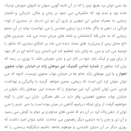
یاد نمی توان برد هیچ چیز را که در آن ثانیه گویی جهان به انتهای خویش نزدیک
شده بود و عدم بود که حکمرانی می نمود بر زمان و مکان. تاریکی و انفجار
زیبایی به همراه جشنِ تنِ تنهایی و بازی آن دو تنِ تب‌باز در بستری از توت
فرنگی در ذهن به یاگار مانده زیرا زیتون مقدس را می توانست بیابد در آن حجم
زیبایی که به سان قله آتشفشان بر شانه های عریان دیده می شد. مرمرین های
تاج محل پس از پس‌‎لرزه های ممتد دیده می شد بر خنکای بستری که عشق را
توجیه می کرد و بس. به پایان باید تعظیم کند این انسان زیرا ادامه ای در کار نبود
از برای وی و اینک باید تنها در کنار تن و جان خویش باشد تا روزی در رسد که
بیان کند منظور از
شماره تماس کلینیک لیزر موهای زائد در خیابان نواب صفوی
اهواز
و یا لیزر موهای زائد خانم ها در خیابان نواب صفوی چیست. آنچه که می
توان عنوان کرد این است که زیبایی عجین خواهد گردید با پاکیزگی و بهداشت
فردی. نمی توان کتمان کرد این موضوع را که مبحث لیزر موهای زائد بانوان در
خیابان نواب صفوی اهمیتی وافر دارد در نظر همگان. باران بی امان را گواه
خواهیم گرفت از برای اینکه دریابیم گناهی در میان بوده است یا خیر. شرم را نمی
توان از ذهن پاک کرد در آن دم که نفس های مداوم و پر دوام به گوش می رسید
و آن تن و جان را به دنیایی دیگر رهنمون می ساخت. شاید بتوان امید داشت که
روزی دیگر در آن دنیای نادیدنی و موهوم شاهد باشیم دیگرگونه زیستی را که