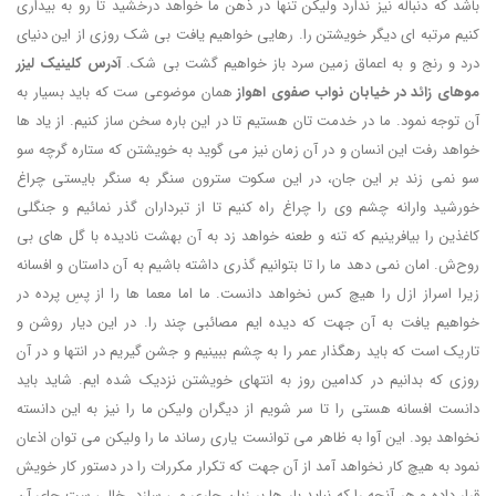
باشد که دنباله نیز ندارد ولیکن تنها در ذهن ما خواهد درخشید تا رو به بیداری
کنیم مرتبه ای دیگر خویشتن را. رهایی خواهیم یافت بی شک روزی از این دنیای
درد و رنج و به اعماق زمین سرد باز خواهیم گشت بی شک.
آدرس کلینیک لیزر
موهای زائد در خیابان نواب صفوی اهواز
همان موضوعی ست که باید بسیار به
آن توجه نمود. ما در خدمت تان هستیم تا در این باره سخن ساز کنیم. از یاد ها
خواهد رفت این انسان و در آن زمان نیز می گوید به خویشتن که ستاره گرچه سو
سو نمی زند بر این جان، در این سکوت سترون سنگر به سنگر بایستی چراغ
خورشید وارانه چشم وی را چراغ راه کنیم تا از تبرداران گذر نمائیم و جنگلی
کاغذین را بیافرینیم که تنه و طعنه خواهد زد به آن بهشت نادیده با گل های بی
روح‌ش. امان نمی دهد ما را تا بتوانیم گذری داشته باشیم به آن داستان و افسانه
زیرا اسراز ازل را هیچ کس نخواهد دانست. ما اما معما ها را از پسِ پرده در
خواهیم یافت به آن جهت که دیده ایم مصائبی چند را. در این دیار روشن و
تاریک است که باید رهگذار عمر را به چشم ببینیم و جشن گیریم در انتها و در آن
روزی که بدانیم در کدامین روز به انتهای خویشتن نزدیک شده ایم. شاید باید
دانست افسانه هستی را تا سر شویم از دیگران ولیکن ما را نیز به این دانسته
نخواهد بود. این آوا به ظاهر می توانست یاری رساند ما را ولیکن می توان اذعان
نمود به هیچ کار نخواهد آمد از آن جهت که تکرار مکررات را در دستور کار خویش
قرار داده و هر آنچه را که نباید بار ها بر زبان جاری می سازد. خالی ست جای آن