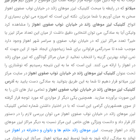
گرفت که به چه دلیل مورد توجه قرار گرفته است این موضوع از سوی تیم
مرکز لیزر
میلانو
که در رابطه با مبحث کلینیک لیزر موهای زائد در خیابان نواب صفوی اهواز
سخن به میان آوریم با شما عزیزان. نکته این است که امروزه می توان بسیاری از
انواع
کلینیک لیزر موهای زائد در خیابان نواب صفوی اهواز
را مشاهده کرد
ولیکن آیا به سادگی می توان انتخابی دقیق داشت از میان این تعداد مرکز لیزر یا
خیر؟ تعدد مراکز لیزر که در خیابان نواب صفوی و سراسر شهر اهواز وجود دارد
موجب شده تا سردرگمی فراوانی برای شما زیباجویان ایجاد شود از این جهت که
نمی تواند بهترین گزینه را انتخاب نمائید از میان مراکز گوناگون که لیزر موای زائد
در اهواز را ارائه می کنند. این است که ما به این نتیجه رسیدیم که نوشتاری را
تحت عنوان
کلینیک لیزر موهای زائد در خیابان نواب صفوی اهواز
در سایت مرکز
لیزر میلانو قرار دهیم تا شما به این طریق بتوانید به سادگی دست یابید به
آدرس
کلینیک لیزر موهای زائد در خیابان نواب صفوی اهواز
و تمامی نیاز های تان را به
این صورت برآورده سازید. همچنین یکی دیگر از مواردی که مورد توجه قرار گرفته
از سوی همشهریان گرامی این است که با در اختیار داشتن شماره تماس کلینیک
لیزر موهای زائد در خیابان نواب صفوی اهواز می توان بررسی لازم را در دستور
کار قرار داد و دانست ویژگی های خاص این مرکز نسبت به دیگر مراکز لیزر موهای
زائد در اهواز چیست.
لیزر موهای زائد خانم ها و بانوان و دخترانه در اهواز
می
تواند به سادگی ارائه شود به شما توسط تیم میلانو اهواز. سرآغاز این نوشتار می