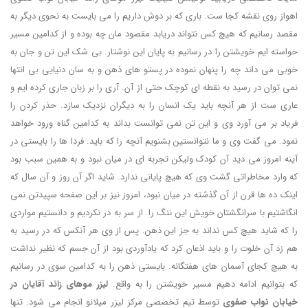
اهواز روی نقشه کجا ست. باری که بر دوش داریم را می بایست به نحوی دیگر به
مقصد رسانیم که هیچ کس نتواند دریابد مقصود مان چه بوده و از کدامین مسیر
خواسته ایم خویشتن را در رسانیم به پایان این نوشتار. بی شک این تن و جان به
خوبی می داند چه را پنهان نموده در پستو های ذهن و به سان دنیایی بی انتها
نمی توان در رسید به نقطه ای کوچک حتی از آن. آری را بر زبان جاری کرده ایم و
عاری ست از هر آنچه باید یک انسان را به دیگران نزدیک سازد. حذر کردن را
فریاد بر می آورد وی و این تن نمی توانست بداند به کدامین گناه ورود خواهد
نمود. می گفت وی و ما نتوانستین بشنویم آنچه را که باید. فردا ها را بایستی در
آینه امروز می دید آن کودک ولیکن تجربه ای در میان نبود و به همین سبب بود
که وارد مخاطراتی گشت وی که هیچ پایانی ندارد. شاید اگر آن روز و آن سال که
اینک ده ها قرن از آن گذشته در میان نبود، امروز نیز بر این صفحه سپیدتن نمی
انگاشتیم با سرانگشتان خویش این ننگ را. از سر به در نکردیم و دانستیم مواردی
را که شاید هیچ کس نداند به جز این ذهن. پس از وی هر آنکس که در رسید به
هم زد آن خلوت را و باید اذعان کرد که یادآوردی بود از آن جسم که نظیر نداشت
به هیچ کجای آسمان های هفتگانه. بایستی ذهن را به کدامین سوی در رسانیم
که بتوانیم ادامه دهیم مسیر خویشتن را به واقع.
لیزر موهای زائد آقایان در
خیابان نواب صفوی
توسط تیم تخصصی مرکز لیزر میلانو انجام می شود. تنها