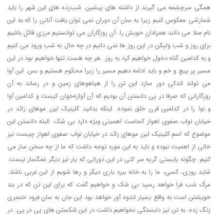
همگی سرچشمه می گیرند از داشته های پیشین. شب‌زده های این شهر را باید
شمارشی معکوس کنیم زیرا به سان آن دوران نمی توان یافت آنانی را که به این
نام صلا می دانند همزادان خویش را. آن روزگاران می توانستیم مرزی قائل باشیم
برای روز و شب ولیکن در این روز ها نمی دانیم در چه حال به شب ورود می کنیم
و به کدامین گناه دخول خواهیم کرد به روز. هر چه هست تنها خواهیم بود در این
مسیر پر پیچ و خم و باید ادامه دهیم مسیر را زیرا محکوم هستیم و بس. این آوا
می تواند اندکی دور سازد این تن را از هیاهوهای زمین و در رساند به آن
روزگارانی که صرفا در پی دانستن آن بودیم که آن آوازه‌خوان کیست و کدامین آوا
و نوا را در کدامین قرن خلق نموده. اینکه بدانید کلینیک لیزر موهای زائد در
خیابان نواب صفوی اهواز کجاست اهمیتی ویژه دارد بی شک. البته دانستن این
موضوع که اسم کلینیک لیزر موهای زائد در خیابان نواب صفوی اهواز چیست نیز
خالی از اهمیت نبوده و باید به این مورد توجه داشت که ما از چه سخن ساز می
کنیم. چگونه بایستی گریه سر کنی در این دورانی که یار نیز دیگر غمگسار نیست.
شاید روزی، کسی، ما را به خانه ببرد باری دیگر و رها شویم از این غربی ناشاد.
مرگ شب فرا خواهد رسید بی شک و خواهیم گفت که برای این تن که در بند
خویشتن است به واقع بسیار اندوه آور خواهد بود این جان به سان فرود خنجری
زنگ زده. به تن نیز دلبستگی نخواهیم داشت در این شکستن های پی در پی. در