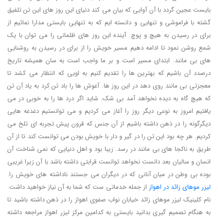
بایست عجین گردد با آن آوایی که بیان می کند دنیای این روز های این تن تلفیق
گشته با فراموشی و تنهایی و دانسته ایم که به تنهایی بایستی مدارا نمائیم از
برای در رسیدن به هیچ و پوچ. آینده این روز های ظلمانی را می توان با یک
شمع روشن نمود تا ادامه دهیم مسیر خویش را از برای در رسیدن به روشنایی
های بی مانند. ابتدای مسیر است و بر ما واجب است به سان همیشه تاریخ
درصدد آن باشیم که بهترین ها را تقدیم کنیم به اویی که انتظار می کشد تا
معجزتی بی مانند روی دهد در این روز ها. آغوش ها را باد تن کرد به یاد آن تن
که هیچ گاه به دیده نخواهد آمد بی شک. شاید اگر درد ها را به خوبی در می
یافتیم امروز به نوعی دیگر روز را آغاز می کردیم و می توانستیم دغدغه هایی
دیگرگونه را در ذهن داشته باشیم از آن جنس که قرون پیش تجربه ای تلخ می
کردیم. هر چه بود این تن را در گیر و دار با خویش بودن می توانست کند تا از آن
طریق به ناکجا های بی مانند در رسد. زیبا بود و اهل دنیایی که نمی شناخت آن
انسان و سالیان بعد دانست نخواهد توانست قرابتی داشته باشد با آن زیرا غریبی
بوده بی وطن در میان آنانی که در دیگران می جستند ناداشته های خویش را.
لیزر موهای زائد در اهواز
از جمله خدماتی ست که شما به آن نیاز خواهید داشت.
نام کلینیک لیزر موهای زائد خیابان نواب صفوی اهواز را در ذهن داشته باشید تا
به هنگام تصمیم گیری بدانید بایستی به کدامین مرکز لیزر اهواز مراجعه داشته