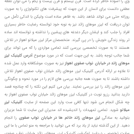
وی را آسوده خاطر کرده است. قرن بیستم و قرن بیست و یکم را می توان نقطه
عطفی دانست برای انسان از این جهت که پیشرفت های تکنولوژی را به صورت
روزانه حتی می تواند شاهد باشد. به ظاهر ساده است ولیکن با اندکی تأمل می
توان دریافت که لیزر موهای زائد نیز به نوبه خود توانسته رضایت خاطر بسیاری
افراد را جلب کند و ایشان دیگر دغدغه های پیشین را نداشته و توانسته اند ساده
تر روند زندگی خویش را در پی گیرند. متخصصان مرکز لیزر میلانو اهواز در تلاش
هستند تا به صورت تخصصی بررسی کنند تمامی مواردی را که می تواند برای
شما جالب توجه باشد. به این جهت است که در مورد موضوع
آدرس کلینیک لیزر
موهای زائد در خیابان نواب صفوی اهواز
نیز به صورت موشکافانه وارد عمل شده
تا علاوه بر ارائه آدرس کلینیک لیزر موهای زائد خیابان نواب صفوی اهواز تلاش
داشته باشند تا به صورت همه جانبه بررسی های لازم را در مورد نحوه و چگونگی
لیزر موهای زائد را نیز بررسی نمایند. بیان می کنیم این نکته را که چنانچه قصد
دارید بدانید رزرو نوبت در کلینیک لیزر موهای زائد خیابان نواب صفوی اهواز به
چه شکل انجام می شود تنها کافی ست وارد این صفحه از سایت
کلینیک لیزر
میلانو
شوید. تمامی تمهیدات را اندیشیده اند مدیران این سایت تا شما عزیزان
بتوانید به سادگی
لیزر موهای زائد خانم ها در خیابان نواب صفوی
را انجام
دهید. از این گذشته نباید از یاد برد که می توانید با مراجعه به منو تماس با ما این
سایت تخصصی دریابید لوکیشن کلینیک لیزر موهای زائد خیابان نواب صفوی