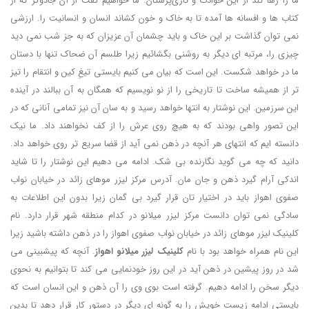
ما را رها کند از این حوادث و تازی‌پرستان. ما خواهیم گفت از آن جادوگر که از
کتاب ها و افسانه ها آمده تا به خاک و خون کشاند انسان و انسانیت را. ارزشی
نمی توان گذاشت بر این خاک و باید چشمان آن عزیزان که به جز شب نمی دید
چیزی را، مرتبه ای دیگر به روشنی بگشائیم زیرا طلسم آن ضحاک تنها با دستان
ما در خواهد شکست. این است که بیان می کنیم بایستی تیغِ کین و انتقام را تیز
تر از همیشه ساخت تا تاریخی را از نو نویسیم که همگان به آن ببالند در آینده
این سرزمین. این نوشتار به انتها خواهد رسید و به سان آن نیز تمامی آنانی که در
این تصور واهی بودند که به هیچ روی عرش را از کف نخواهند داد. ما نیک
دانسته ایم که انتهای هر آنچه در ذهن نمی آید از قضا سریع تر روی خواهد داد.
دانید که چه می گوید نگارنده بی شک. ادامه می دهیم این نوشتار را تا شاید
اندکی آرام گیرد ذهن و جان مان. آدرس مرکز لیزر موهای زائد در خیابان نواب
صفوی اهواز باید در اختیار تان قرار گیرد بی گمان زیرا بدون این اطلاعات به
سادگی نمی توان دانست مرکز لیزر میلانو در کدام منطقه شهر قرار دارد. نام
کلینیک لیزر موهای زائد در خیابان نواب صفوی اهواز را در ذهن داشته باشید زیرا
این نام همراه خواهد بود با نام
کلینیک لیزر میلانو اهواز
. آنچه که پیشبینی می
شد در روز پیشین در ذهن آید در این روز خودنمایی می کند تا بتوانیم به نحوی
دیگر سخن را ادامه دهیم. گرفته است بوی وی را آن ذهن و این انسان است که
بایستی ادامه زیست خویش را به گونه ای دیگر در دستور کار قرار دهد تا بدین