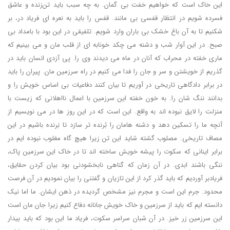
این خاک است که خواهیم خفت بی گمان. به چه سبب باید تن‌زنده و عاشق
فسرده شویم در انتظار قفسی بی مانند. قفس را باید به نعره ای فریاد در، بر
شکنیم تا به آن باغ خشک بی باران وارد شویم. تلفیقی در این بود با بامداد بی
صبح. در این آوار شب و دشنه می چکد خونابه ای از قلب مان و می بینیم که
ماری خفته در محراب که آنان در ماه می دیدند وی را. پی آزدی انسان باید در
گذریم از خویشتن و سر و جان را فدا می کنیم در راه سرزمین مان. پیران را باید
در برابر دادگاهی تاریخی در آوریم تا بیان کنند دفاعیات بی اساس خویش را و
بدانند ننگ شان را. به خون خفته این سرزمین با اعمال نااهلانی که زیست با
منزلت را لایق نبوده اند به واقع. این است که در این روز ها در می نویسیم از
آنچه ما را تسکین دهد و دشنه هامان را بُرنده تر سازد تا بَرنده باشیم در این
مصاف تاریخی. مصلوب گشته شاید این تن زیرا هیچ گاه مغلوب نبوده ایم در
برابر اینانی که سکوت را پیشه خویش ساخته اند تا در خاک این سرزمین پاک،
ننگی باشند ابدی. در آن زمان که گناهی نابخشودنی بود بیان کردن حقایق،
فریادبر آوردیم که باید گذر کرد از این تازیان و گفتنی را بیان نمودیم در آن فرصت
محدود. جرم این است و مجرم نیز مشخص گردیده در ذهن ایشان. ما اما نیک
دانسته ایم که باید از سرزمین و خاک خویش جانانه دفاع کنیم زیرا جان مان است
این سرزمین زر خیز. در آن شبان سراسر سکوت، فریاد ما این بود که باید بیدار