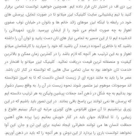
پی دی اف در اختیار تان قرار داده ایم. همچنین خواهید توانست تماس برقرار
کنید با تیم پشتیبانی سایت کلینیک لیزر میلانو تا در صورت تمایل، پرسش های
خود در رابطه با اینکه لیزر موهای زائد خانم ها و بانوان در خیابان نواب صفوی
اهواز به چه صورت انجام می شود را از ایشان بپرسید. باری، تمهیداتی را
اندشیده ایم تا از این مسیر به تمامی نیاز های تان دست یابید و توان آن را داشته
باشید که با خاطری آسوده درصدد آن باشید که خود را سپارید با کارشناسان میلانو
اهواز و به این ترتیب هر آنچه که لازم باشد را در کمترین زمان ممکن و بالاترین
کیفیت و منصفانه ترین قیمت دریافت نمائید. کلینیک لیزر میلانو با افتخار در
خدمت تان خواهد بود به سان تمامی سال هایی که توانسته در کنار تان باشد.
عصر ما را باید به مانند دوره ای از زیست انسان دانست که تا به امروز نتوانسته
اند موجودات موهوم نیز متصور شوند نحوه زیست در آن را. به واقع بسیار دشوار
بود بدانیم به چه شکل در ذهن آمد جملات پیشین ولیکن به هر ترتیب دانسته ایم
که پرسش ها نمی توانند بی پاسخ باقی بمانند. در این تصور باید باشیم که در این
زورق برنشینیم تا آن سوی اقیانوس های کویری مرتبه ای دیگر ببینیم طلوع و
زیبایی را. تا ابدالآباد جهان باید در کنار خویش بمانیم زیرا پرده های آهنینِ
حماقت انسان ها می توانند خطراتی ایجاد نمایند برای این تن و جان. این آوا
نخواهد توانست باری را بردارد از این دوش و هر آنچه را که باید در ذهن آوریم،