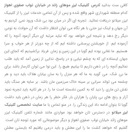
کافی ست بدانید
آدرس کلینیک لیزر موهای زائد در خیابان نواب صفوی اهواز
کدام منطقه شهرداری شهر واقع شده و پس از آن تمامی خدمات لیزر را از کلینیک
لیزر میلانو دریافت نمائید. تجربه ای اگر در میان بود بی شک ورود نمی کردیم به
آن جهان و اینک نیز حتی با هر نگاه می توان انتظار داشت که آن حوادث به نوعی
دیگر رخ دهد و نتیجه این خواهد بود که نباید مرتبه ای دیگر آزمود آنچه را که
آزموده ایم. از خویشتن پرسشی داشته ایم که از چه دورتر از هر خواب و سرا
هستیم. ما نقابی بوده ایم گویا در این زمین و زمان. فریاد برکشیدیم که کجای این
جهان ایستاده ای که به چشم نیایی و در پاسخ، ندایی از زمین آمد که باید طلب
نمائیم آنچه را در ذهن داریم تا بیابیم هیچ را. این نوا می توان کارساز باشد برای
ما بی شک. می گوید به ما که هر منزل را به سان بیابان هلاک باید دید و هر
چشمه می تواند سرابی بر سینه خاک سرزمین مان باشد. بر سایه هر سنگ باید
نقش تن ماری را دید که به کمین نشسته است ما را. در هر ثانیه باید تجربه نمود
آزار و رنج های بی پایان را هزاران بار. فکر خطر را هر زمان در ذهن باید داشت
گویا تا بتوان ادامه داد این زندگی را. در منو تماس با ما
سایت تخصصی کلینیک
لیزر میلانو
در دسترس تان خواهد بود مواردی مانند شماره تلفن کلینیک لیزر
موهای زائد خیابان نواب صفوی اهواز و دیگر موضوعاتی که مورد توجه تان است.
گفتیم که خواهد کشت ما را این عطش و باید درمی یافتیم که بایستی عطش