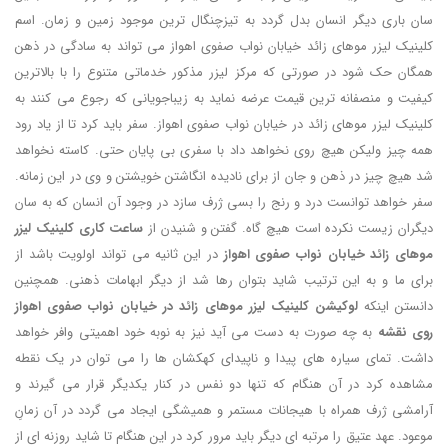
سان باری دیگر انسان بدل گردد به تیزچنگال ترین موجود زمین و زمان. اسم
کلینیک لیزر موهای زائد خیابان نواب صفوی اهواز می تواند به سادگی در ذهن
همگان حک شود در صورتی که مرکز لیزر مذکور خدماتی متنوع را با بالاترین
کیفیت و منصفانه ترین قیمت عرضه نماید به زیباجویانی که رجوع می کنند به
کلینیک لیزر موهای زائد در خیابان نواب صفوی اهواز. سفر باید کرد تا از یاد رود
همه چیز ولیکن هیچ روی نخواهد داد با سفری بی پایان حتی. کاسته نخواهد
شد هیچ چیز در ذهن و جان از برای نادیده انگاشتن خویشتن و وی در این زمانه.
سفر خواهد توانست درد و رنج را بسی ژرف سازد در وجود آن انسان که به سان
دیگران زیست نکرده است هیچ گاه. گفتن و شنیدن از
ساعت کاری کلینیک لیزر
موهای زائد خیابان نواب صفوی اهواز
در این ثانیه می تواند اولویت باشد از
برای ما و به این ترتیب شاید بتوان رها شد از دیگر ابهامات ذهنی. همچنین
دانستن اینکه
لوکیشن کلینیک لیزر موهای زائد در خیابان نواب صفوی اهواز
روی نقشه
به چه صورت به دست می آید نیز به نوبه خود اهمیتی وافر خواهد
داشت. تمای سیاره های پیدا و ناپیدای کهکشان ها را می توان در یک نقطه
مشاهده کرد در آن هنگام که تنها دو نفس در کنار یکدیگر قرار می گیرند و
آرامشی ژرف همراه با هیجانات مستمر و همیشگی ایجاد می گردد در آن زمانِ
موعود. عهد عتیق را مرتبه ای دیگر باید مرور کرد در این هنگام تا شاید روزنه ای از