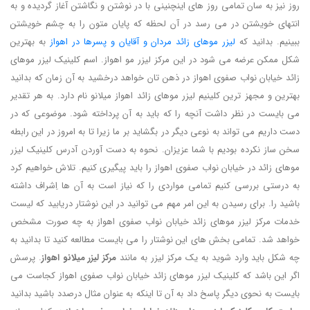
روز نیز به سان تمامی روز های اینچنینی با در نوشتن و نگاشتن آغاز گردیده و به
انتهای خویشتن در می رسد در آن لحظه که پایان متون را به چشم خویشتن
ببینیم. بدانید که
لیزر موهای زائد مردان و آقایان و پسرها در اهواز
به بهترین
شکل ممکن عرضه می شود در این مرکز لیزر مو اهواز. اسم کلینیک لیزر موهای
زائد خیابان نواب صفوی اهواز در ذهن تان خواهد درخشید به آن زمان که بدانید
بهترین و مجهز ترین کلینیم لیزر موهای زائد اهواز میلانو نام دارد. به هر تقدیر
می بایست در نظر داشت آنچه را که باید به آن پرداخته شود. موضوعی که در
دست داریم می تواند به نوعی دیگر در بگشاید بر ما زیرا تا به امروز در این رابطه
سخن ساز نکرده بودیم با شما عزیزان. نحوه به دست آوردن آدرس کلینیک لیزر
موهای زائد در خیابان نواب صفوی اهواز را باید پیگیری کنیم. تلاش خواهیم کرد
به درستی بررسی کنیم تمامی مواردی را که نیاز است به آن ها اِشراف داشته
باشید را. برای رسیدن به این امر مهم می توانید در این نوشتار دریابید که لیست
خدمات مرکز لیزر موهای زائد خیابان نواب صفوی اهواز به چه صورت مشخص
خواهد شد. تمامی بخش های این نوشتار را می بایست مطالعه کنید تا بدانید به
چه شکل باید وارد شوید به یک مرکز لیزر به مانند
مرکز لیزر میلانو اهواز
. پرسش
اگر این باشد که کلینیک لیزر موهای زائد خیابان نواب صفوی اهواز کجاست می
بایست به نحوی دیگر پاسخ داد به آن تا اینکه به عنوان مثال درصدد باشید بدانید