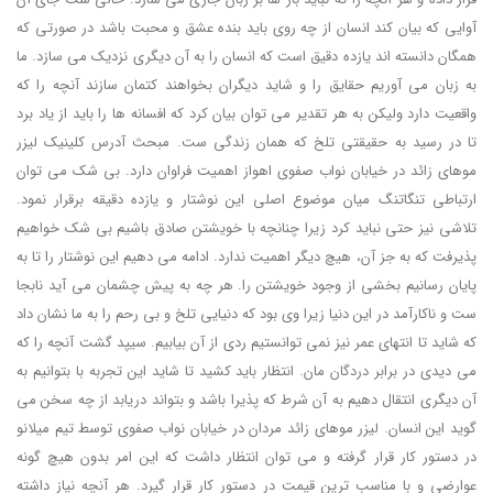
آوایی که بیان کند انسان از چه روی باید بنده عشق و محبت باشد در صورتی که
همگان دانسته اند یازده دقیق است که انسان را به آن دیگری نزدیک می سازد. ما
به زبان می آوریم حقایق را و شاید دیگران بخواهند کتمان سازند آنچه را که
واقعیت دارد ولیکن به هر تقدیر می توان بیان کرد که افسانه ها را باید از یاد برد
تا در رسید به حقیقتی تلخ که همان زندگی ست. مبحث آدرس کلینیک لیزر
موهای زائد در خیابان نواب صفوی اهواز اهمیت فراوان دارد. بی شک می توان
ارتباطی تنگاتنگ میان موضوع اصلی این نوشتار و یازده دقیقه برقرار نمود.
تلاشی نیز حتی نباید کرد زیرا چنانچه با خویشتن صادق باشیم بی شک خواهیم
پذیرفت که به جز آن، هیچ دیگر اهمیت ندارد. ادامه می دهیم این نوشتار را تا به
پایان رسانیم بخشی از وجود خویشتن را. هر چه به پیش چشمان می آید نابجا
ست و ناکارآمد در این دنیا زیرا وی بود که دنیایی تلخ و بی رحم را به ما نشان داد
که شاید تا انتهای عمر نیز نمی توانستیم ردی از آن بیابیم. سیپد گشت آنچه را که
می دیدی در برابر دردگان مان. انتظار باید کشید تا شاید این تجربه با بتوانیم به
آن دیگری انتقال دهیم به آن شرط که پذیرا باشد و بتواند دریابد از چه سخن می
گوید این انسان. لیزر موهای زائد مردان در خیابان نواب صفوی توسط تیم میلانو
در دستور کار قرار گرفته و می توان انتظار داشت که این امر بدون هیچ گونه
عوارضی و با مناسب ترین قیمت در دستور کار قرار گیرد. هر آنچه نیاز داشته