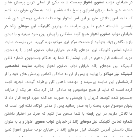
در خیابان نواب صفوی اهواز
چیست تا به یکی از اصلی ترین پرسش ها و
دغدغه های شما عزیزان اهوازی پاسخ داده باشیم. ابتدا به ساکن عنوان باید کنیم
که تا به امروز تلاش مان بر این امر استوار بوده تا به تمامی پرسش های شما
پاسخی شایسته دهیم تا برای مراجعه به بهترین
کلینیک لیزر موهای زائد در
خیابان نواب صفوی اهواز
هیچ گونه مشکلی را پیش روی خود نبینید و با دیدی
باز و نگاهی ژرف بتوانید از خدمات مرکز لیزر میلانو بهره گیرید. می بایست عبارت
شماره تماس کلینیک لیزر موهای زائد در خیابان نواب صفوی اهواز را به نحوی
مورد استفاده قرار دهیم در این نوشتار تا شما به هنگام جستجوی شماره تلفن
کلینیک لیزر موهای زائد خیابان نواب صفوی اهواز بتوانید
سایت تخصصی
کلینیک لیزر میلانو
را بیابید و پس از آن به سادگی تمامی پرسش های خود را از
کارشناسان این سایت پرسیده و ابهامات ذهنی تان برطرف گردند. تجربه ثابت
کرده است که نباید از هیچ موضوعی به سادگی گذر کرد بلکه هر یک از عبارات
جستجو شده توسط کاربران را بایستی به صورت جداگانه مورد توجه قرار داد تا
بتوان موضوع مورد بحث را به صدر رسانید پس از مدتی کوتاه. نکته این است که
ما تلاش داریم در این رابطه با شما سخن ساز کنیم که صرفا در اختیار داشتن
شماره تماس کلینیک لیزر موهای زائد در خیابان نواب صفوی اهواز
و یا به عنوان
مثال دانستن آدرس کلینیک لیزر موهای زائد در خیابان نواب صفوی اهواز نمی