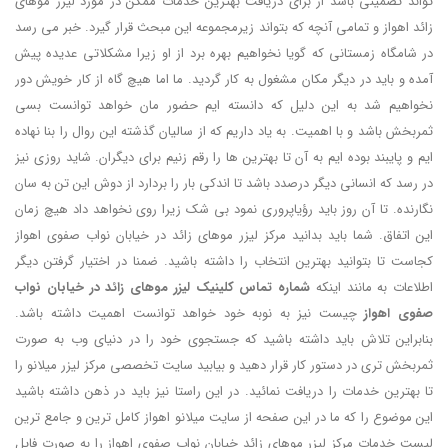
تواند تضمینی باشد از برای دریافت بهترین خدمات ممکن در مورد لیزر موهای
زائد اهواز و تمامی آنچه که بتواند زیرمجموعه این مبحث قرار گیرد. خبر می رسد
در شامگاه زمستانی که گویا نخواهیم بهره برد از او زیرا مشکلاتی عدیده پیش
آمده و باید در دیگر مکان مشغول به کار گردید. ما اما هیچ گاه از کار خویش دور
نخواهیم شد به این دلیل که دانسته ایم حضور مان خواهد توانست بسی
ثمربخش باشد و با اهمیت. به یاد داریم که از سالیان گذشته این روال را بنا نهاده
ایم و پایبند بوده ایم به آن تا بهترین ها را رقم زنیم برای دیگران. شاید روزی نیز
در رسد که انسانی دیگر درصدد باشد تا اندکی بار را بردارد از دوش این تن به سان
نگارنده. تا آن روز باید رؤیاپروری نمود بی شک زیرا روی نخواهد داد هیچ زمان
این اتفاق. شما باید بدانید مرکز لیزر موهای زائد در خیابان نواب صفوی اهواز
کجاست تا بتوانید بهترین انتخاب را داشته باشید. ضمنا در اختیار گرفتن دیگر
اطلاعات به مانند اینکه
شماره تماس کلینیک لیزر موهای زائد در خیابان نواب
صفوی اهواز
چیست نیز به نوبه خود خواهد توانست اهمیت داشته باشد.
بنابراین تلاش باید داشته باشید که جستجوی خود را در دنیای وب به صورت
ثمربخش تری در دستور کار قرار دهید و بیابید سایت تخصصی مرکز لیزر میلانو را
تا بهترین خدمات را دریافت نمائید. در این راستا نیز باید در ذهن داشته باشید
این موضوع را که ما در این صفحه از سایت میلانو اهواز کامل ترین و جامع ترین
لیست خدمات مرکز لیزر موهای زائد خیابان نواب صفوی اهواز را به صورت فایل