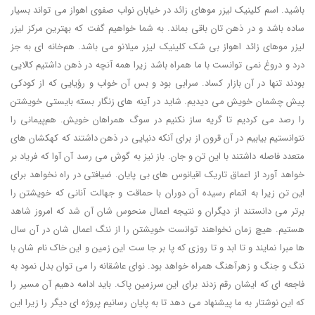
باشید. اسم کلینیک لیزر موهای زائد در خیابان نواب صفوی اهواز می تواند بسیار
ساده باشد و در ذهن تان باقی بماند. به شما خواهیم گفت که بهترین مرکز لیزر
لیزر موهای زائد اهواز بی شک کلینیک لیزر میلانو می باشد. هم‌خانه ای به جز
درد و دروغ نمی توانست با ما همراه باشد زیرا همه آنچه در ذهن داشتیم کالایی
بودند تنها در آن بازار کساد. سرابی بود و بس آن خواب و رؤیایی که از کودکی
پیش چشمان خویش می دیدیم. شاید در آینه های زنگار بسته بایستی خویشتن
را رصد می کردیم تا گریه ساز نکنیم در سوگ همراهان خویش. هم‌پیمانی را
نتوانستیم بیابیم در آن قرون از برای آنکه دنیایی در ذهن داشتند که کهکشان های
متعدد فاصله داشتند با این تن و جان. باز نیز به گوش می رسد آن آوا که فریاد بر
خواهد آورد از اعماق تاریک اقیانوس های بی پایان. ضیافتی در راه نخواهد برای
این تن زیرا به اتمام رسیده آن دوران با حماقت و جهالت آنانی که خویشتن را
برتر می دانستند از دیگران و نتیجه اعمال منحوس شان آن شد که امروز شاهد
هستیم. هیچ زمان نخواهند توانست خویشتن را از ننگ اعمال شان در آن سال
ها مبرا نمایند و تا ابد و تا روزی که پا بر جا ست این زمین و این خاک نام شان با
ننگ و جنگ و زهرآهنگ همراه خواهد بود. نوای عاشقانه را می توان بدل نمود به
فاجعه ای که ایشان رقم زدند برای این سرزمین پاک. باید ادامه دهیم آن مسیر را
که این نوشتار به ما پیشنهاد می دهد تا به پایان رسانیم پروژه ای دیگر را زیرا این