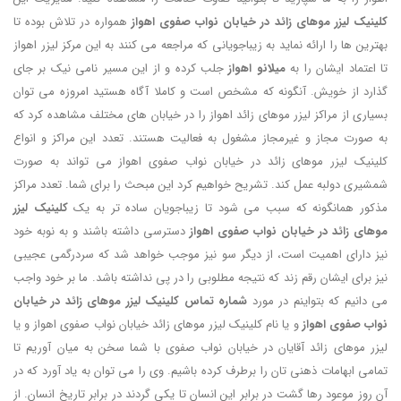
کلینیک لیزر موهای زائد در خیابان نواب صفوی اهواز
همواره در تلاش بوده تا
بهترین ها را ارائه نماید به زیباجویانی که مراجعه می کنند به این مرکز لیزر اهواز
تا اعتماد ایشان را به
میلانو اهواز
جلب کرده و از این مسیر نامی نیک بر جای
گذارد از خویش. آنگونه که مشخص است و کاملا آگاه هستید امروزه می توان
بسیاری از مراکز لیزر موهای زائد اهواز را در خیابان های مختلف مشاهده کرد که
به صورت مجاز و غیرمجاز مشغول به فعالیت هستند. تعدد این مراکز و انواع
کلینیک لیزر موهای زائد در خیابان نواب صفوی اهواز می تواند به صورت
شمشیری دولبه عمل کند. تشریح خواهیم کرد این مبحث را برای شما. تعدد مراکز
مذکور همانگونه که سبب می شود تا زیباجویان ساده تر به یک
کلینیک لیزر
موهای زائد در خیابان نواب صفوی اهواز
دسترسی داشته باشند و به نوبه خود
نیز دارای اهمیت است، از دیگر سو نیز موجب خواهد شد که سردرگمی عجیبی
نیز برای ایشان رقم زند که نتیجه مطلوبی را در پی نداشته باشد. ما بر خود واجب
می دانیم که بتواینم در مورد
شماره تماس کلینیک لیزر موهای زائد در خیابان
نواب صفوی اهواز
و یا نام کلینیک لیزر موهای زائد خیابان نواب صفوی اهواز و یا
لیزر موهای زائد آقایان در خیابان نواب صفوی با شما سخن به میان آوریم تا
تمامی ابهامات ذهنی تان را برطرف کرده باشیم. وی را می توان به یاد آورد که در
آن روز موعود رها گشت در برابر این انسان تا یکی گردند در برابر تاریخ انسان. از