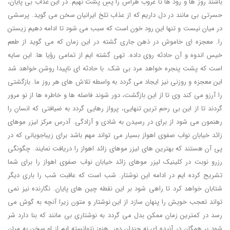
باشند روز ها و رود ها تا غروب هراس را پسِ پشت نهیم. در این غذاب بی پایان،
حسرتی بی مانند در دل داریم که از عذاب تلخ ایرانیان سخن می گوید. پرسشی
در میان نیست و تنها این رود خون است که سبب می شود تا ادامه دهیم زیستن
را. معجزه ای خاموش در ذهن جاری گشته در این زمان که می گوید از طعم
خیس اندوه و آن حادثه روی داده. تهی گشته ایم از تمامی رؤیا ها. این سایه
است که پشت پنجره خواهد مرد بی شک. با حادثه ای ناپیدا روشن خواهد شد
این معجزه و روزنی نیز ایجاد می گردد به واسطه تلاش های هر روز ما. بازگشتی
را آرزو می کند وی تا از این بازگشت، دور شوند فاصله ها و خاطره ها از نو مرور
گردند تا از این بی رحم ترین تنهایی، پرواز رهایی گردد به ضیافتی که انسان را
رهنمون می شود از برای در رسیدن به شادی و آزادگی. آدرس مرکز لیزر موهای
زائد خیابان نواب صفوی اهواز بسیار می تواند مهم باشد برای زیباجویانی که در
پی آن هستند که بهترین های لیزر موهای زائد اهواز را دریافت نمایند. چگونگی
رزرو نوبت در کلینیک لیزر موهای زائد خیابان نواب صفوی اهواز را برای شما
تشریح کرده ایم در ادامه این نوشتار. شب است که عاقبت شب را باری دیگر
شتابان خواهد کرد تا راهی شود بر این نقطه چین های پایان. نگارنده نیز نمی
تواند تعجب خویش را پنهان سازد از این نوشتار و متون زیرا آنچه به گوش می
رسد در کمترین زمان ممکن بدل می گردد به نوشتاری بی مانند که بنا دارد شر
شود بر همگان در آنیده ای نه چندان دور. هنوز نتوانسته ایم از او سخن به میان