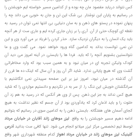
کس نتواند دریابد مقصود مان چه بوده و از کدامین مسیر خواسته ایم خویشتن را
در رسانیم به پایان این نوشتار. بی شک این تن و جان به خوبی می داند چه را
پنهان نموده در پستو های ذهن و به سان دنیایی بی انتها نمی توان در رسید به
نقطه ای کوچک حتی از آن. آری را بر زبان جاری کرده ایم و عاری ست از هر آنچه
باید یک انسان را به دیگران نزدیک سازد. حذر کردن را فریاد بر می آورد وی و این
تن نمی توانست بداند به کدامین گناه ورود خواهد نمود. می گفت وی و ما
نتوانستین بشنویم آنچه را که باید. فردا ها را بایستی در آینه امروز می دید آن
کودک ولیکن تجربه ای در میان نبود و به همین سبب بود که وارد مخاطراتی
گشت وی که هیچ پایانی ندارد. شاید اگر آن روز و آن سال که اینک ده ها قرن از
آن گذشته در میان نبود، امروز نیز بر این صفحه سپیدتن نمی انگاشتیم با
سرانگشتان خویش این ننگ را. از سر به در نکردیم و دانستیم مواردی را که شاید
هیچ کس نداند به جز این ذهن. پس از وی هر آنکس که در رسید به هم زد آن
خلوت را و باید اذعان کرد که یادآوردی بود از آن جسم که نظیر نداشت به هیچ
کجای آسمان های هفتگانه. بایستی ذهن را به کدامین سوی در رسانیم که بتوانیم
ادامه دهیم مسیر خویشتن را به واقع.
لیزر موهای زائد آقایان در خیابان مرداد
توسط تیم تخصصی مرکز لیزر میلانو انجام می شود. تنها کافی ست بدانید
آدرس
کلینیک لیزر موهای زائد در خیابان مرداد اهواز
کدام منطقه شهرداری شهر واقع