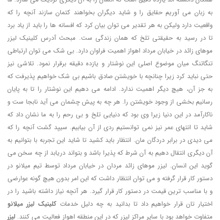
به زبان می آوریم حقایق را و شاید دیگران بخواهند کتمان سازند آنچه را که
واقعیت دارد ولیکن به هر تقدیر می توان بیان کرد که افسانه ها را باید از یاد برد
تا در رسید به حقیقتی تلخ که همان زندگی ست. مبحث آدرس کلینیک لیزر
موهای زائد در خیابان مرداد اهواز اهمیت فراوان دارد. بی شک می توان ارتباطی
تنگاتنگ میان موضوع اصلی این نوشتار و یازده دقیقه برقرار نمود. تلاشی نیز
حتی نباید کرد زیرا چنانچه با خویشتن صادق باشیم بی شک خواهیم پذیرفت که
به جز آن، هیچ دیگر اهمیت ندارد. ادامه می دهیم این نوشتار را تا به پایان
رسانیم بخشی از وجود خویشتن را. هر چه به پیش چشمان می آید نابجا ست و
ناکارآمد در این دنیا زیرا وی بود که دنیایی تلخ و بی رحم را به ما نشان داد که
شاید تا انتهای عمر نیز نمی توانستیم ردی از آن بیابیم. سیپد گشت آنچه را که
می دیدی در برابر دردگان مان. انتظار باید کشید تا شاید این تجربه با بتوانیم به
آن دیگری انتقال دهیم به آن شرط که پذیرا باشد و بتواند دریابد از چه سخن می
گوید این انسان. لیزر موهای زائد مردان در خیابان مرداد توسط تیم میلانو در
دستور کار قرار گرفته و می توان انتظار داشت که این امر بدون هیچ گونه عوارضی
و با مناسب ترین قیمت در دستور کار قرار گیرد. هر آنچه نیاز داشته باشید را در
اختیار تان قرار خواهیم داد تا بدانید به چه دلیل خدمات
کلینیک لیزر میلانو
متفاوت خواهد بود با سایر مراکز لیزر که در این منطقه اهواز فعالیت می کنند.
لیزر