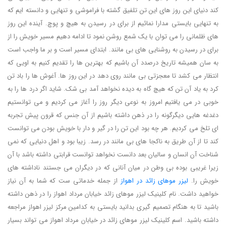
کند دنیای این روز های این تن تلفیق گشته با فراموشی و تنهایی و دانسته ایم که
به تنهایی بایستی مدارا نمائیم از برای در رسیدن به هیچ و پوچ. آینده این روز
های ظلمانی را می توان با یک شمع روشن نمود تا ادامه دهیم مسیر خویش را از
برای در رسیدن به روشنایی های بی مانند. ابتدای مسیر است و بر ما واجب است
به سان همیشه تاریخ درصدد آن باشیم که بهترین ها را تقدیم کنیم به اویی که
انتظار می کشد تا معجزتی بی مانند روی دهد در این روز ها. آغوش ها را باد تن
کرد به یاد آن تن که هیچ گاه به دیده نخواهد آمد بی شک. شاید اگر درد ها را به
خوبی در می یافتیم امروز به نوعی دیگر روز را آغاز می کردیم و می توانستیم
دغدغه هایی دیگرگونه را در ذهن داشته باشیم از آن جنس که قرون پیش تجربه
ای تلخ می کردیم. هر چه بود این تن را در گیر و دار با خویش بودن می توانست
کند تا از آن طریق به ناکجا های بی مانند در رسد. زیبا بود و اهل دنیایی که نمی
شناخت آن انسان و سالیان بعد دانست نخواهد توانست قرابتی داشته باشد با آن
زیرا غریبی بوده بی وطن در میان آنانی که در دیگران می جستند ناداشته های
خویش را.
لیزر موهای زائد در اهواز
از جمله خدماتی ست که شما به آن نیاز
خواهید داشت. نام کلینیک لیزر موهای زائد خیابان مرداد اهواز را در ذهن داشته
باشید تا به هنگام تصمیم گیری بدانید بایستی به کدامین مرکز لیزر اهواز مراجعه
داشته باشید. اسم کلینیک لیزر موهای زائد در خیابان مرداد اهواز می تواند بسیار