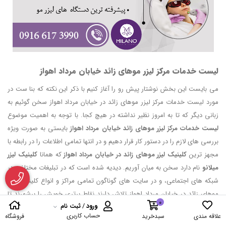
لیست خدمات مرکز لیزر موهای زائد خیابان مرداد اهواز
می بایست این بخش نوشتار پیش رو را آغاز کنیم با ذکر این نکته که بنا ست در
مورد لیست خدمات مرکز لیزر موهای زائد در خیابان مرداد اهواز سخن گوئیم به
زبانی دیگر که تا به امروز نظیر نداشته در هیچ کجا. با توجه به اهمیت موضوع
لیست خدمات مرکز لیزر موهای زائد خیابان مرداد اهواز
بایستی به صورت ویژه
بررسی های لازم را در دستور کار قرار دهیم و در انتها تمامی اطلاعات را در رابطه با
مجهز ترین
کلینیک لیزر موهای زائد در خیابان مرداد اهواز
که همانا
کلینیک لیزر
میلانو
نام دارد سخن به میان آوریم. دیدیه شده است که در تبلیغات مختلف، در
شبکه های اجتماعی، و در سایت های گوناگون تمامی مراکز و انواع کلینیک لیزر
موهای زائد در خیابان مرداد اهواز تلاش دارند نقاط برتری خویش را برشمرند تا
0
ورود
/
ثبت نام
نشان دهند به همگان که توانسته اند محیطی متفاوت با شرایطی ایده آل را
حساب کاربری
علاقه مندی
سبدخرید
فروشگاه
فراهم آورند برای مراجعین کلینیک لیزر موهای زائد مربوطه. ما نیز در این میان به