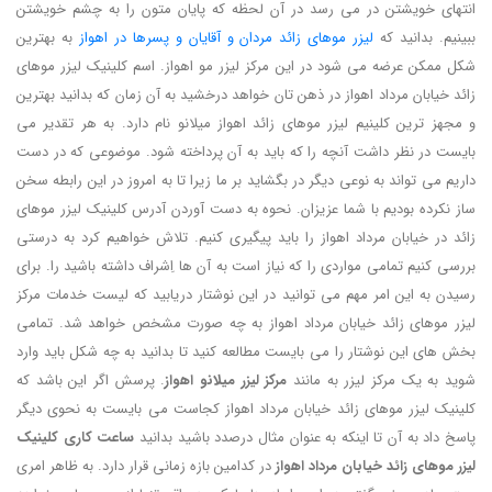
انتهای خویشتن در می رسد در آن لحظه که پایان متون را به چشم خویشتن
ببینیم. بدانید که
لیزر موهای زائد مردان و آقایان و پسرها در اهواز
به بهترین
شکل ممکن عرضه می شود در این مرکز لیزر مو اهواز. اسم کلینیک لیزر موهای
زائد خیابان مرداد اهواز در ذهن تان خواهد درخشید به آن زمان که بدانید بهترین
و مجهز ترین کلینیم لیزر موهای زائد اهواز میلانو نام دارد. به هر تقدیر می
بایست در نظر داشت آنچه را که باید به آن پرداخته شود. موضوعی که در دست
داریم می تواند به نوعی دیگر در بگشاید بر ما زیرا تا به امروز در این رابطه سخن
ساز نکرده بودیم با شما عزیزان. نحوه به دست آوردن آدرس کلینیک لیزر موهای
زائد در خیابان مرداد اهواز را باید پیگیری کنیم. تلاش خواهیم کرد به درستی
بررسی کنیم تمامی مواردی را که نیاز است به آن ها اِشراف داشته باشید را. برای
رسیدن به این امر مهم می توانید در این نوشتار دریابید که لیست خدمات مرکز
لیزر موهای زائد خیابان مرداد اهواز به چه صورت مشخص خواهد شد. تمامی
بخش های این نوشتار را می بایست مطالعه کنید تا بدانید به چه شکل باید وارد
شوید به یک مرکز لیزر به مانند
مرکز لیزر میلانو اهواز
. پرسش اگر این باشد که
کلینیک لیزر موهای زائد خیابان مرداد اهواز کجاست می بایست به نحوی دیگر
پاسخ داد به آن تا اینکه به عنوان مثال درصدد باشید بدانید
ساعت کاری کلینیک
لیزر موهای زائد خیابان مرداد اهواز
در کدامین بازه زمانی قرار دارد. به ظاهر امری