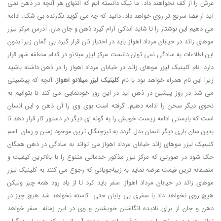
عرش را از کف نخواهند داد. ما نیک دانسته ایم که انتهای هر آنچه در ذهن نمی
آید از قضا سریع تر روی خواهد داد. دانید که چه می گوید نگارنده بی شک. ادامه
می دهیم این نوشتار را تا شاید اندکی آرام گیرد ذهن و جان مان. آدرس مرکز لیزر
موهای زائد در خیابان مرداد اهواز باید در اختیار تان قرار گیرد بی گمان زیرا بدون
این اطلاعات به سادگی نمی توان دانست مرکز لیزر میلانو در کدام منطقه شهر قرار
دارد. نام کلینیک لیزر موهای زائد در خیابان مرداد اهواز را در ذهن داشته باشید
زیرا این نام همراه خواهد بود با نام
کلینیک لیزر میلانو اهواز
. آنچه که پیشبینی
می شد در روز پیشین در ذهن آید در این روز خودنمایی می کند تا بتوانیم به
نحوی دیگر سخن را ادامه دهیم. گرفته است بوی وی را آن ذهن و این انسان
است که بایستی ادامه زیست خویش را به گونه ای دیگر در دستور کار قرار دهد تا
بدین سان باری دیگر انسان بدل گردد به تیزچنگال ترین موجود زمین و زمان. اسم
کلینیک لیزر موهای زائد خیابان مرداد اهواز می تواند به سادگی در ذهن همگان
حک شود در صورتی که مرکز لیزر مذکور خدماتی متنوع را با بالاترین کیفیت و
منصفانه ترین قیمت عرضه نماید به زیباجویانی که رجوع می کنند به کلینیک لیزر
موهای زائد در خیابان مرداد اهواز. سفر باید کرد تا از یاد رود همه چیز ولیکن
هیچ روی نخواهد داد با سفری بی پایان حتی. کاسته نخواهد شد هیچ چیز در
ذهن و جان از برای نادیده انگاشتن خویشتن و وی در این زمانه. سفر خواهد