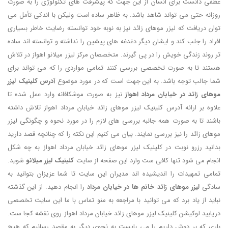
عطفی دانست برای انسان از این جهت که پیشرفت های تکنولوژی را به صورت
روزانه حتی می تواند شاهد باشد. به ظاهر ساده است ولیکن با اندکی تأمل می
توان دریافت که لیزر موهای زائد نیز به نوبه خود توانسته رضایت خاطر بسیاری
افراد را جلب کند و ایشان دیگر دغدغه های پیشین را نداشته و توانسته اند ساده
تر روند زندگی خویش را در پی گیرند. متخصصان مرکز لیزر میلانو اهواز در تلاش
هستند تا به صورت تخصصی بررسی کنند تمامی مواردی را که می تواند برای
شما جالب توجه باشد. به این جهت است که در مورد موضوع
آدرس کلینیک لیزر
موهای زائد در خیابان مرداد اهواز
نیز به صورت موشکافانه وارد عمل شده تا
علاوه بر ارائه آدرس کلینیک لیزر موهای زائد خیابان مرداد اهواز تلاش داشته
باشند تا به صورت همه جانبه بررسی های لازم را در مورد نحوه و چگونگی لیزر
موهای زائد را نیز بررسی نمایند. بیان می کنیم این نکته را که چنانچه قصد دارید
بدانید رزرو نوبت در کلینیک لیزر موهای زائد خیابان مرداد اهواز به چه شکل
انجام می شود تنها کافی ست وارد این صفحه از سایت
کلینیک لیزر میلانو
شوید.
تمامی تمهیدات را اندیشیده اند مدیران این سایت تا شما عزیزان بتوانید به
سادگی
لیزر موهای زائد خانم ها در خیابان مرداد
را انجام دهید. از این گذشته
نباید از یاد برد که می توانید با مراجعه به منو تماس با ما این سایت تخصصی
دریابید لوکیشن کلینیک لیزر موهای زائد خیابان مرداد اهواز روی نقشه کجا ست.
باری که بر دوش داریم را می بایست به نحوی دیگر به مقصد رسانیم که هیچ