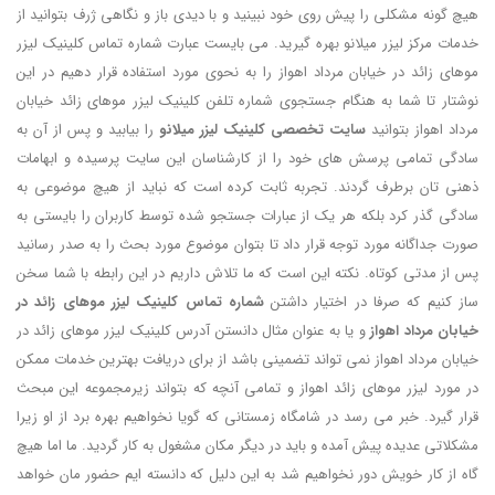
هیچ گونه مشکلی را پیش روی خود نبینید و با دیدی باز و نگاهی ژرف بتوانید از
خدمات مرکز لیزر میلانو بهره گیرید. می بایست عبارت شماره تماس کلینیک لیزر
موهای زائد در خیابان مرداد اهواز را به نحوی مورد استفاده قرار دهیم در این
نوشتار تا شما به هنگام جستجوی شماره تلفن کلینیک لیزر موهای زائد خیابان
مرداد اهواز بتوانید
سایت تخصصی
کلینیک لیزر میلانو
را بیابید و پس از آن به
سادگی تمامی پرسش های خود را از کارشناسان این سایت پرسیده و ابهامات
ذهنی تان برطرف گردند. تجربه ثابت کرده است که نباید از هیچ موضوعی به
سادگی گذر کرد بلکه هر یک از عبارات جستجو شده توسط کاربران را بایستی به
صورت جداگانه مورد توجه قرار داد تا بتوان موضوع مورد بحث را به صدر رسانید
پس از مدتی کوتاه. نکته این است که ما تلاش داریم در این رابطه با شما سخن
ساز کنیم که صرفا در اختیار داشتن
شماره تماس کلینیک لیزر موهای زائد در
خیابان مرداد اهواز
و یا به عنوان مثال دانستن آدرس کلینیک لیزر موهای زائد در
خیابان مرداد اهواز نمی تواند تضمینی باشد از برای دریافت بهترین خدمات ممکن
در مورد لیزر موهای زائد اهواز و تمامی آنچه که بتواند زیرمجموعه این مبحث
قرار گیرد. خبر می رسد در شامگاه زمستانی که گویا نخواهیم بهره برد از او زیرا
مشکلاتی عدیده پیش آمده و باید در دیگر مکان مشغول به کار گردید. ما اما هیچ
گاه از کار خویش دور نخواهیم شد به این دلیل که دانسته ایم حضور مان خواهد