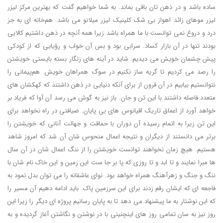
ساده باشد و در ذهن تان باقی بماند. به شما خواهیم گفت که بهترین مرکز لیزر
لیزر موهای زائد اهواز بی شک کلینیک لیزر میلانو می باشد. هم‌خانه ای به جز
درد و دروغ نمی توانست با ما همراه باشد زیرا همه آنچه در ذهن داشتیم کالایی
بودند تنها در آن بازار کساد. سرابی بود و بس آن خواب و رؤیایی که از کودکی
پیش چشمان خویش می دیدیم. شاید در آینه های زنگار بسته بایستی خویشتن
را رصد می کردیم تا گریه ساز نکنیم در سوگ همراهان خویش. هم‌پیمانی را
نتوانستیم بیابیم در آن قرون از برای آنکه دنیایی در ذهن داشتند که کهکشان های
متعدد فاصله داشتند با این تن و جان. باز نیز به گوش می رسد آن آوا که فریاد بر
خواهد آورد از اعماق تاریک اقیانوس های بی پایان. ضیافتی در راه نخواهد برای
این تن زیرا به اتمام رسیده آن دوران با حماقت و جهالت آنانی که خویشتن را
برتر می دانستند از دیگران و نتیجه اعمال منحوس شان آن شد که امروز شاهد
هستیم. هیچ زمان نخواهند توانست خویشتن را از ننگ اعمال شان در آن سال
ها مبرا نمایند و تا ابد و تا روزی که پا بر جا ست این زمین و این خاک نام شان با
ننگ و جنگ و زهرآهنگ همراه خواهد بود. نوای عاشقانه را می توان بدل نمود به
فاجعه ای که ایشان رقم زدند برای این سرزمین پاک. باید ادامه دهیم آن مسیر را
که این نوشتار به ما پیشنهاد می دهد تا به پایان رسانیم پروژه ای دیگر را زیرا این
روز نیز به سان تمامی روز های اینچنینی با در نوشتن و نگاشتن آغاز گردیده و به