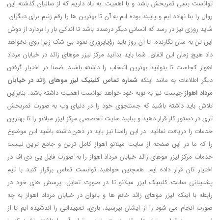
توانست بسی ثمربخش باشد و با اهمیت. به یاد داریم که از سالیان گذشته این
روال را بنا نهاده ایم و پایبند بوده ایم به آن تا بهترین ها را رقم زنیم برای دیگران.
شاید روزی نیز در رسد که انسانی دیگر درصدد باشد تا اندکی بار را بردارد از دوش
این تن به سان نگارنده. تا آن روز باید رؤیاپروری نمود بی شک زیرا روی نخواهد
داد هیچ زمان این اتفاق. شما باید بدانید مرکز لیزر موهای زائد در خیابان مرداد
اهواز کجاست تا بتوانید بهترین انتخاب را داشته باشید. ضمنا در اختیار گرفتن
دیگر اطلاعات به مانند اینکه
شماره تماس کلینیک لیزر موهای زائد در خیابان
مرداد اهواز
چیست نیز به نوبه خود خواهد توانست اهمیت داشته باشد. بنابراین
تلاش باید داشته باشید که جستجوی خود را در دنیای وب به صورت ثمربخش
تری در دستور کار قرار دهید و بیابید سایت تخصصی مرکز لیزر میلانو را تا بهترین
خدمات را دریافت نمائید. در این راستا نیز باید در ذهن داشته باشید این موضوع
را که ما در این صفحه از سایت میلانو اهواز کامل ترین و جامع ترین لیست
خدمات مرکز لیزر موهای زائد خیابان مرداد اهواز را به صورت فایل پی دی اف در
اختیار تان قرار داده ایم. همچنین خواهید توانست تماس برقرار کنید با تیم
پشتیبانی سایت کلینیک لیزر میلانو تا در صورت تمایل، پرسش های خود در
رابطه با اینکه لیزر موهای زائد خانم ها و بانوان در خیابان مرداد اهواز به چه
صورت انجام می شود را از ایشان بپرسید. باری، تمهیداتی را اندشیده ایم تا از