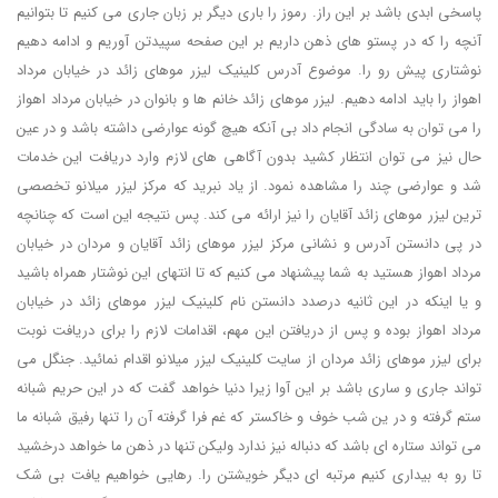
پاسخی ابدی باشد بر این راز. رموز را باری دیگر بر زبان جاری می کنیم تا بتوانیم
آنچه را که در پستو های ذهن داریم بر این صفحه سپیدتن آوریم و ادامه دهیم
نوشتاری پیش رو را. موضوع آدرس کلینیک لیزر موهای زائد در خیابان مرداد
اهواز را باید ادامه دهیم. لیزر موهای زائد خانم ها و بانوان در خیابان مرداد اهواز
را می توان به سادگی انجام داد بی آنکه هیچ گونه عوارضی داشته باشد و در عین
حال نیز می توان انتظار کشید بدون آگاهی های لازم وارد دریافت این خدمات
شد و عوارضی چند را مشاهده نمود. از یاد نبرید که مرکز لیزر میلانو تخصصی
ترین لیزر موهای زائد آقایان را نیز ارائه می کند. پس نتیجه این است که چنانچه
در پی دانستن آدرس و نشانی مرکز لیزر موهای زائد آقایان و مردان در خیابان
مرداد اهواز هستید به شما پیشنهاد می کنیم که تا انتهای این نوشتار همراه باشید
و یا اینکه در این ثانیه درصدد دانستن نام کلینیک لیزر موهای زائد در خیابان
مرداد اهواز بوده و پس از دریافتن این مهم، اقدامات لازم را برای دریافت نوبت
برای لیزر موهای زائد مردان از سایت کلینیک لیزر میلانو اقدام نمائید. جنگل می
تواند جاری و ساری باشد بر این آوا زیرا دنیا خواهد گفت که در این حریم شبانه
ستم گرفته و در ین شب خوف و خاکستر که غم فرا گرفته آن را تنها رفیق شبانه ما
می تواند ستاره ای باشد که دنباله نیز ندارد ولیکن تنها در ذهن ما خواهد درخشید
تا رو به بیداری کنیم مرتبه ای دیگر خویشتن را. رهایی خواهیم یافت بی شک