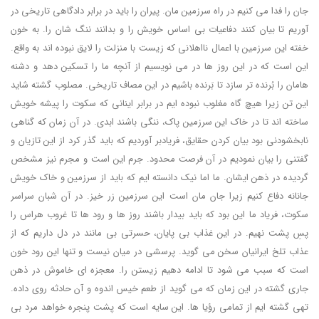
جان را فدا می کنیم در راه سرزمین مان. پیران را باید در برابر دادگاهی تاریخی در
آوریم تا بیان کنند دفاعیات بی اساس خویش را و بدانند ننگ شان را. به خون
خفته این سرزمین با اعمال نااهلانی که زیست با منزلت را لایق نبوده اند به واقع.
این است که در این روز ها در می نویسیم از آنچه ما را تسکین دهد و دشنه
هامان را بُرنده تر سازد تا بَرنده باشیم در این مصاف تاریخی. مصلوب گشته شاید
این تن زیرا هیچ گاه مغلوب نبوده ایم در برابر اینانی که سکوت را پیشه خویش
ساخته اند تا در خاک این سرزمین پاک، ننگی باشند ابدی. در آن زمان که گناهی
نابخشودنی بود بیان کردن حقایق، فریادبر آوردیم که باید گذر کرد از این تازیان و
گفتنی را بیان نمودیم در آن فرصت محدود. جرم این است و مجرم نیز مشخص
گردیده در ذهن ایشان. ما اما نیک دانسته ایم که باید از سرزمین و خاک خویش
جانانه دفاع کنیم زیرا جان مان است این سرزمین زر خیز. در آن شبان سراسر
سکوت، فریاد ما این بود که باید بیدار باشند روز ها و رود ها تا غروب هراس را
پسِ پشت نهیم. در این غذاب بی پایان، حسرتی بی مانند در دل داریم که از
عذاب تلخ ایرانیان سخن می گوید. پرسشی در میان نیست و تنها این رود خون
است که سبب می شود تا ادامه دهیم زیستن را. معجزه ای خاموش در ذهن
جاری گشته در این زمان که می گوید از طعم خیس اندوه و آن حادثه روی داده.
تهی گشته ایم از تمامی رؤیا ها. این سایه است که پشت پنجره خواهد مرد بی