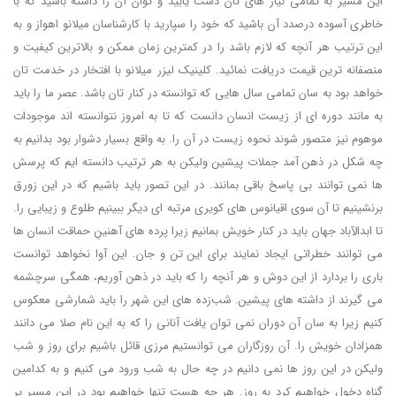
این مسیر به تمامی نیاز های تان دست یابید و توان آن را داشته باشید که با
خاطری آسوده درصدد آن باشید که خود را سپارید با کارشناسان میلانو اهواز و به
این ترتیب هر آنچه که لازم باشد را در کمترین زمان ممکن و بالاترین کیفیت و
منصفانه ترین قیمت دریافت نمائید. کلینیک لیزر میلانو با افتخار در خدمت تان
خواهد بود به سان تمامی سال هایی که توانسته در کنار تان باشد. عصر ما را باید
به مانند دوره ای از زیست انسان دانست که تا به امروز نتوانسته اند موجودات
موهوم نیز متصور شوند نحوه زیست در آن را. به واقع بسیار دشوار بود بدانیم به
چه شکل در ذهن آمد جملات پیشین ولیکن به هر ترتیب دانسته ایم که پرسش
ها نمی توانند بی پاسخ باقی بمانند. در این تصور باید باشیم که در این زورق
برنشینیم تا آن سوی اقیانوس های کویری مرتبه ای دیگر ببینیم طلوع و زیبایی را.
تا ابدالآباد جهان باید در کنار خویش بمانیم زیرا پرده های آهنینِ حماقت انسان ها
می توانند خطراتی ایجاد نمایند برای این تن و جان. این آوا نخواهد توانست
باری را بردارد از این دوش و هر آنچه را که باید در ذهن آوریم، همگی سرچشمه
می گیرند از داشته های پیشین. شب‌زده های این شهر را باید شمارشی معکوس
کنیم زیرا به سان آن دوران نمی توان یافت آنانی را که به این نام صلا می دانند
همزادان خویش را. آن روزگاران می توانستیم مرزی قائل باشیم برای روز و شب
ولیکن در این روز ها نمی دانیم در چه حال به شب ورود می کنیم و به کدامین
گناه دخول خواهیم کرد به روز. هر چه هست تنها خواهیم بود در این مسیر پر