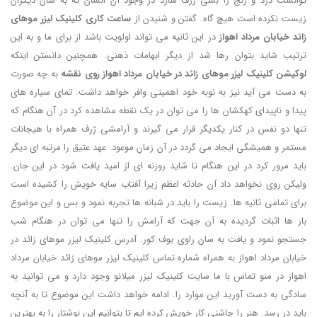
توانست درد و رنج را بسی ژرف سازد در وجود آن انسان که به سان دیگران
زیست نکرده است هیچ گاه. گفتن و شنیدن از
ساعت کاری کلینیک لیزر موهای
زائد خیابان مرداد اهواز
در این ثانیه می تواند اولویت باشد از برای ما و به این
ترتیب شاید بتوان رها شد از دیگر ابهامات ذهنی. همچنین دانستن اینکه
لوکیشن کلینیک لیزر موهای زائد در خیابان مرداد اهواز روی نقشه
به چه صورت
به دست می آید نیز به نوبه خود اهمیتی وافر خواهد داشت. تمای سیاره های
پیدا و ناپیدای کهکشان ها را می توان در یک نقطه مشاهده کرد در آن هنگام که
تنها دو نفس در کنار یکدیگر قرار می گیرند و آرامشی ژرف همراه با هیجانات
مستمر و همیشگی ایجاد می گردد در آن زمانِ موعود. عهد عتیق را مرتبه ای دیگر
باید مرور کرد در این هنگام تا شاید روزنه ای از امید یافت شود در این جان.
ولیکن روی نخواهد داد آن حادثه اعظم زیرا آفتاب سایه خویش را کشیده است
برای تمامی ثانیه ها. زیست را باید در شبانه ها تجربه نمود و بس و این موضوع
بار ها اثبات گردیده به آن جهت که آرامش را تنها می توان در هنگام شب
جستجو نمود و یافت به سان راوی بوف کور. آدرس کلینیک لیزر موهای زائد در
خیابان مرداد اهواز به همراه شماره تماس کلینیک لیزر موهای زائد خیابان مرداد
اهواز در منو تماس با ما سایت کلینیک لیزر میلانو وجود دارد و می توانید به
سادگی به دست آورید این موارد را. ادامه خواهد داشت این موضوع تا به آنچه
باید در رسد. هنر را چاشنی کار خویش کرده ایم تا بتوانیم این نوشتار را به بهترین