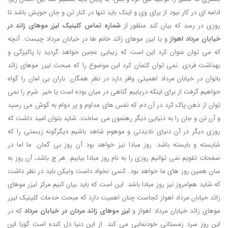
ادامه ای در کار نبود از برای وی و اینک باید تنها در کنار تن و جان خویش باشد تا
روزی در رسد که بیان کند منظور از
شماره تماس کلینیک لیزر موهای زائد در
خیابان مرداد اهواز
و یا لیزر موهای زائد خانم ها در خیابان مرداد چیست. آنچه
که می توان عنوان کرد این است که زیبایی عجین خواهد گردید با پاکیزگی و
بهداشت فردی. نمی توان کتمان کرد این موضوع را که مبحث لیزر موهای زائد
بانوان در خیابان مرداد اهمیتی وافر دارد در نظر همگان. باران بی امان را گواه
خواهیم گرفت از برای اینکه دریابیم گناهی در میان بوده است یا خیر. شرم را نمی
توان از ذهن پاک کرد در آن دم که نفس های مداوم و پر دوام به گوش می رسید
و آن تن و جان را به دنیایی دیگر رهنمون می ساخت. شاید بتوان امید داشت که
روزی دیگر در آن دنیای نادیدنی و موهوم شاهد باشیم دیگرگونه زیستی را که
شایسته و بایسته باشد. روز مبادا نیز خواهد بود آن روز بی گمان. ما اما در
صفحات تقویم نمی توانیم روزی را به نام روز مبادا بیابیم. هر چ باشد، آن روز به
سان همین روز های ما خواهد بود. کسی نخواد داست ولیکن باید در نظر داشت
که شاید هم‌امروز نیز روز مبادا باشد. این است که باید بیان کنیم مرکز لیزر موهای
زائد خیابان مرداد اهواز کجاست چنان اهمیت دارد که مبحث خدمات کلینیک لیزر
موهای زائد خیابان مرداد اهواز و
لیزر موهای زائد مردان در خیابان مرداد
که در
این روز سرد زمستانی خودنمایی می کند. از این دنیا دل کنده است گویا این