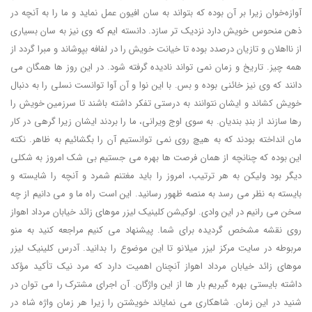
آوازه‌خوان زیرا بر آن بوده که بتواند به سان افیون عمل نماید و ما را به آنچه در
ذهن منحوس خویش دارد نزدیک تر سازد. دانسته ایم که وی نیز به سان بسیاری
از نااهلان و تازیان درصدد بوده تا خیانت خویش را در لفافه بپوشاند و مبرا گردد از
همه چیز. تاریخ و زمان نمی تواند نادیده گرفته شود. در این روز ها همگان می
دانند که وی نیز خائنی بوده و بس. با این نوا و آن آوا توانست نسلی را به دنبال
خویش کشاند و ایشان نتوانند به درستی تفکر داشته باشند تا سرزمین خویش را
رها سازند از بندِ بندیان. به سوی اوج ویرانی، ما را بردند ایشان زیرا گرهی در کار
مان انداخته بودند که به هیچ روی نمی توانستیم آن را بگشائیم به ظاهر. نکته
این بوده که چنانچه از همان فرصت ها بهره می جستیم بی شک امروز به شکلی
دیگر بود ولیکن به هر ترتیب، امروز را باید مغتنم شمرد و آنچه را شایسته و
بایسته به نظر می رسد به منصه ظهور رسانید. این است راه ما و می دانیم از چه
سخن می رانیم در این وادی. لوکیشن کلینیک لیزر موهای زائد خیابان مرداد اهواز
روی نقشه مشخص گردیده برای شما. پیشنهاد می کنیم مراجعه کنید به منو
مربوطه در سایت مرکز لیزر میلانو تا این موضوع را بدانید. آدرس کلینیک لیزر
موهای زائد خیابان مرداد اهواز آنچنان اهمیت دارد که مرد نیک تأکید مؤکد
داشته بایستی بهره گیریم بار ها از این واژگان. آن اجرای مشترک را می توان در
شنید در این زمان. شاهکاری می نمایاند خویشتن را زیرا هر زمان واژه شاه در