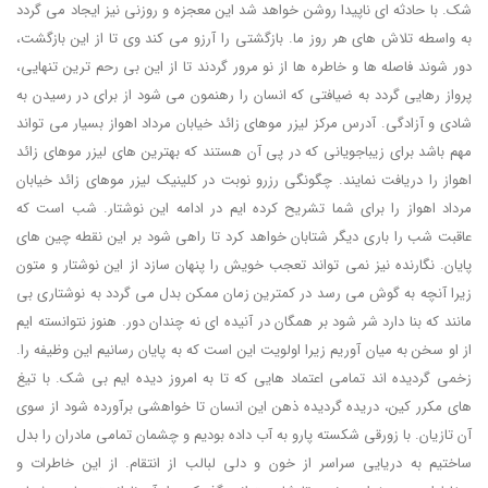
شک. با حادثه ای ناپیدا روشن خواهد شد این معجزه و روزنی نیز ایجاد می گردد
به واسطه تلاش های هر روز ما. بازگشتی را آرزو می کند وی تا از این بازگشت،
دور شوند فاصله ها و خاطره ها از نو مرور گردند تا از این بی رحم ترین تنهایی،
پرواز رهایی گردد به ضیافتی که انسان را رهنمون می شود از برای در رسیدن به
شادی و آزادگی. آدرس مرکز لیزر موهای زائد خیابان مرداد اهواز بسیار می تواند
مهم باشد برای زیباجویانی که در پی آن هستند که بهترین های لیزر موهای زائد
اهواز را دریافت نمایند. چگونگی رزرو نوبت در کلینیک لیزر موهای زائد خیابان
مرداد اهواز را برای شما تشریح کرده ایم در ادامه این نوشتار. شب است که
عاقبت شب را باری دیگر شتابان خواهد کرد تا راهی شود بر این نقطه چین های
پایان. نگارنده نیز نمی تواند تعجب خویش را پنهان سازد از این نوشتار و متون
زیرا آنچه به گوش می رسد در کمترین زمان ممکن بدل می گردد به نوشتاری بی
مانند که بنا دارد شر شود بر همگان در آنیده ای نه چندان دور. هنوز نتوانسته ایم
از او سخن به میان آوریم زیرا اولویت این است که به پایان رسانیم این وظیفه را.
زخمی گردیده اند تمامی اعتماد هایی که تا به امروز دیده ایم بی شک. با تیغ
های مکرر کین، دریده گردیده ذهن این انسان تا خواهشی برآورده شود از سوی
آن تازیان. با زورقی شکسته پارو به آب داده بودیم و چشمان تمامی مادران را بدل
ساختیم به دریایی سراسر از خون و دلی لبالب از انتقام. از این خاطرات و