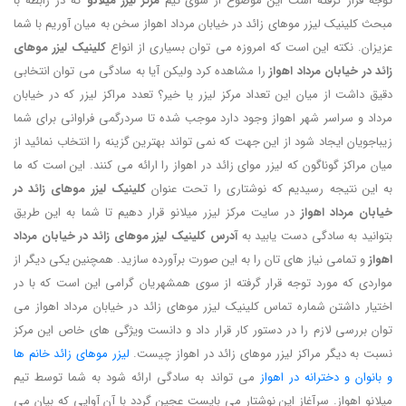
توجه قرار گرفته است این موضوع از سوی تیم
مرکز لیزر میلانو
که در رابطه با
مبحث کلینیک لیزر موهای زائد در خیابان مرداد اهواز سخن به میان آوریم با شما
عزیزان. نکته این است که امروزه می توان بسیاری از انواع
کلینیک لیزر موهای
زائد در خیابان مرداد اهواز
را مشاهده کرد ولیکن آیا به سادگی می توان انتخابی
دقیق داشت از میان این تعداد مرکز لیزر یا خیر؟ تعدد مراکز لیزر که در خیابان
مرداد و سراسر شهر اهواز وجود دارد موجب شده تا سردرگمی فراوانی برای شما
زیباجویان ایجاد شود از این جهت که نمی تواند بهترین گزینه را انتخاب نمائید از
میان مراکز گوناگون که لیزر موای زائد در اهواز را ارائه می کنند. این است که ما
به این نتیجه رسیدیم که نوشتاری را تحت عنوان
کلینیک لیزر موهای زائد در
خیابان مرداد اهواز
در سایت مرکز لیزر میلانو قرار دهیم تا شما به این طریق
بتوانید به سادگی دست یابید به
آدرس کلینیک لیزر موهای زائد در خیابان مرداد
اهواز
و تمامی نیاز های تان را به این صورت برآورده سازید. همچنین یکی دیگر از
مواردی که مورد توجه قرار گرفته از سوی همشهریان گرامی این است که با در
اختیار داشتن شماره تماس کلینیک لیزر موهای زائد در خیابان مرداد اهواز می
توان بررسی لازم را در دستور کار قرار داد و دانست ویژگی های خاص این مرکز
نسبت به دیگر مراکز لیزر موهای زائد در اهواز چیست.
لیزر موهای زائد خانم ها
و بانوان و دخترانه در اهواز
می تواند به سادگی ارائه شود به شما توسط تیم
میلانو اهواز. سرآغاز این نوشتار می بایست عجین گردد با آن آوایی که بیان می