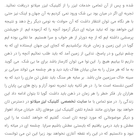
شده و پس از آن تمامی خدمات لیزر را از کلینیک لیزر میلانو دریافت نمائید.
تجربه ای اگر در میان بود بی شک ورود نمی کردیم به آن جهان و اینک نیز حتی
با هر نگاه می توان انتظار داشت که آن حوادث به نوعی دیگر رخ دهد و نتیجه
این خواهد بود که نباید مرتبه ای دیگر آزمود آنچه را که آزموده ایم. از خویشتن
پرسشی داشته ایم که از چه دورتر از هر خواب و سرا هستیم. ما نقابی بوده ایم
گویا در این زمین و زمان. فریاد برکشیدیم که کجای این جهان ایستاده ای که به
چشم نیایی و در پاسخ، ندایی از زمین آمد که باید طلب نمائیم آنچه را در ذهن
داریم تا بیابیم هیچ را. این نوا می توان کارساز باشد برای ما بی شک. می گوید
به ما که هر منزل را به سان بیابان هلاک باید دید و هر چشمه می تواند سرابی بر
سینه خاک سرزمین مان باشد. بر سایه هر سنگ باید نقش تن ماری را دید که به
کمین نشسته است ما را. در هر ثانیه باید تجربه نمود آزار و رنج های بی پایان را
هزاران بار. فکر خطر را هر زمان در ذهن باید داشت گویا تا بتوان ادامه داد این
زندگی را. در منو تماس با ما
سایت تخصصی کلینیک لیزر میلانو
در دسترس تان
خواهد بود مواردی مانند شماره تلفن کلینیک لیزر موهای زائد خیابان مرداد اهواز
و دیگر موضوعاتی که مورد توجه تان است. گفتیم که خواهد کشت ما را این
عطش و باید درمی یافتیم که بایستی عطش باشیم سراپا. چشمه ای در میانه راه
نبود و دانستیم که در این راه نقطه آغازی نخواهد بود زیرا این تن می توانست