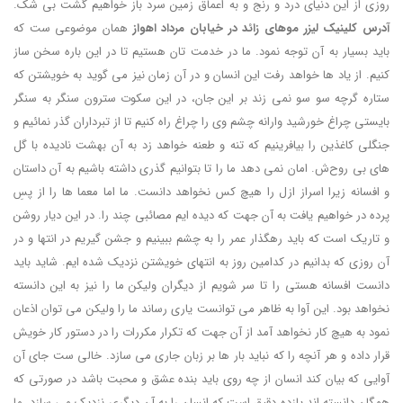
روزی از این دنیای درد و رنج و به اعماق زمین سرد باز خواهیم گشت بی شک.
آدرس کلینیک لیزر موهای زائد در خیابان مرداد اهواز
همان موضوعی ست که
باید بسیار به آن توجه نمود. ما در خدمت تان هستیم تا در این باره سخن ساز
کنیم. از یاد ها خواهد رفت این انسان و در آن زمان نیز می گوید به خویشتن که
ستاره گرچه سو سو نمی زند بر این جان، در این سکوت سترون سنگر به سنگر
بایستی چراغ خورشید وارانه چشم وی را چراغ راه کنیم تا از تبرداران گذر نمائیم و
جنگلی کاغذین را بیافرینیم که تنه و طعنه خواهد زد به آن بهشت نادیده با گل
های بی روح‌ش. امان نمی دهد ما را تا بتوانیم گذری داشته باشیم به آن داستان
و افسانه زیرا اسراز ازل را هیچ کس نخواهد دانست. ما اما معما ها را از پسِ
پرده در خواهیم یافت به آن جهت که دیده ایم مصائبی چند را. در این دیار روشن
و تاریک است که باید رهگذار عمر را به چشم ببینیم و جشن گیریم در انتها و در
آن روزی که بدانیم در کدامین روز به انتهای خویشتن نزدیک شده ایم. شاید باید
دانست افسانه هستی را تا سر شویم از دیگران ولیکن ما را نیز به این دانسته
نخواهد بود. این آوا به ظاهر می توانست یاری رساند ما را ولیکن می توان اذعان
نمود به هیچ کار نخواهد آمد از آن جهت که تکرار مکررات را در دستور کار خویش
قرار داده و هر آنچه را که نباید بار ها بر زبان جاری می سازد. خالی ست جای آن
آوایی که بیان کند انسان از چه روی باید بنده عشق و محبت باشد در صورتی که
همگان دانسته اند یازده دقیق است که انسان را به آن دیگری نزدیک می سازد. ما