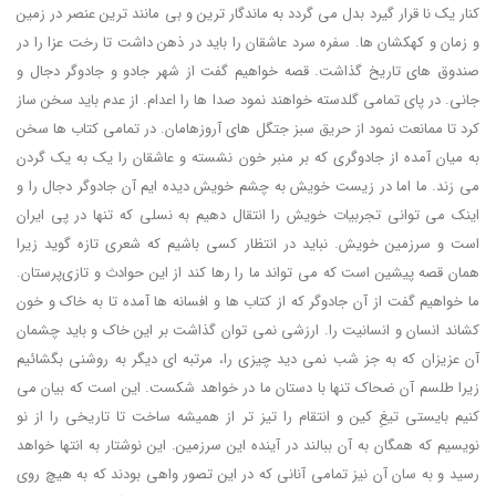
کنار یک نا قرار گیرد بدل می گردد به ماندگار ترین و بی مانند ترین عنصر در زمین
و زمان و کهکشان ها. سفره سرد عاشقان را باید در ذهن داشت تا رخت عزا را در
صندوق های تاریخ گذاشت. قصه خواهیم گفت از شهر جادو و جادوگر دجال و
جانی. در پای تمامی گلدسته خواهند نمود صدا ها را اعدام. از عدم باید سخن ساز
کرد تا ممانعت نمود از حریق سبز جتگل های آروزهامان. در تمامی کتاب ها سخن
به میان آمده از جادوگری که بر منبر خون نشسته و عاشقان را یک به یک گردن
می زند. ما اما در زیست خویش به چشم خویش دیده ایم آن جادوگر دجال را و
اینک می توانی تجربیات خویش را انتقال دهیم به نسلی که تنها در پی ایران
است و سرزمین خویش. نباید در انتظار کسی باشیم که شعری تازه گوید زیرا
همان قصه پیشین است که می تواند ما را رها کند از این حوادث و تازی‌پرستان.
ما خواهیم گفت از آن جادوگر که از کتاب ها و افسانه ها آمده تا به خاک و خون
کشاند انسان و انسانیت را. ارزشی نمی توان گذاشت بر این خاک و باید چشمان
آن عزیزان که به جز شب نمی دید چیزی را، مرتبه ای دیگر به روشنی بگشائیم
زیرا طلسم آن ضحاک تنها با دستان ما در خواهد شکست. این است که بیان می
کنیم بایستی تیغِ کین و انتقام را تیز تر از همیشه ساخت تا تاریخی را از نو
نویسیم که همگان به آن ببالند در آینده این سرزمین. این نوشتار به انتها خواهد
رسید و به سان آن نیز تمامی آنانی که در این تصور واهی بودند که به هیچ روی