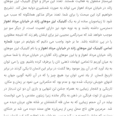
غیرمجاز مشغول به فعالیت هستند. تعدد این مراکز و انواع کلینیک لیزر موهای
زائد در خیابان مرداد اهواز می تواند به صورت شمشیری دولبه عمل کند. تشریح
خواهیم کرد این مبحث را برای شما. تعدد مراکز مذکور همانگونه که سبب می
شود تا زیباجویان ساده تر به یک
کلینیک لیزر موهای زائد در خیابان مرداد اهواز
دسترسی داشته باشند و به نوبه خود نیز دارای اهمیت است، از دیگر سو نیز
موجب خواهد شد که سردرگمی عجیبی نیز برای ایشان رقم زند که نتیجه مطلوبی
را در پی نداشته باشد. ما بر خود واجب می دانیم که بتواینم در مورد
شماره
تماس کلینیک لیزر موهای زائد در خیابان مرداد اهواز
و یا نام کلینیک لیزر موهای
زائد خیابان مرداد اهواز و یا لیزر موهای زائد آقایان در خیابان مرداد با شما سخن
به میان آوریم تا تمامی ابهامات ذهنی تان را برطرف کرده باشیم. وی را می توان
به یاد آورد که در آن روز موعود رها گشت در برابر این انسان تا یکی گردند در برابر
تاریخ انسان. از یاد نمی توان برد هیچ چیز را که در آن ثانیه گویی جهان به
انتهای خویش نزدیک شده بود و عدم بود که حکمرانی می نمود بر زمان و مکان.
تاریکی و انفجار زیبایی به همراه جشنِ تنِ تنهایی و بازی آن دو تنِ تب‌باز در
بستری از توت فرنگی در ذهن به یاگار مانده زیرا زیتون مقدس را می توانست
بیابد در آن حجم زیبایی که به سان قله آتشفشان بر شانه های عریان دیده می
شد. مرمرین های تاج محل پس از پس‌‎لرزه های ممتد دیده می شد بر خنکای
بستری که عشق را توجیه می کرد و بس. به پایان باید تعظیم کند این انسان زیرا