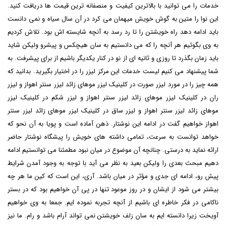
خدمات را می توانید با بالاترین کیفیت و منصفانه ترین قیمت ها دریافت کنید.
این نوا را متین به گوش خویش میهمان می کرد در آن سال سیاه و نمی دانست
باید ادامه دهد راه خویشتن را تا رد رسد به آنچه شایسته اش بود. تلاش کردیم
به وی بگوئیم هر آنچه را که می دانستیم به سان هیچکس و پیشرو ولیکن شاید
باید زمان بگذرد تا روزی و ثانیه ای از نو در کنار یکدیگر باشیم از برای پیشرفت. به
شما پیشنهاد می کنیم لیست خدمات این مرکز لیزر را در اختیار بگیرید. بدانید که
همه چیز را در مورد لیزر صورت در کلینیک لیزر موهای زائد لیزر سنتر اهواز و لیزر
ران در کلینیک لیزر موهای زائد لیزر سنتر اهواز و لیزر شکم در کلینیک لیزر
موهای زائد لیزر سنتر اهواز و لیزر ساق در کلینیک لیزر موهای زائد لیزر سنتر
اهواز خواهیم گفت در ادامه این نوشتار. ذهن آماده است و پویا به آن نحو که
خواهد توانست به سرعت، تمامی داشته های خویش را پیشگاه نوشتار حاضر
ارائه نماید به درستی. چنانچه آن موضوع در میان نبود مطمئنا می توانستیم ادامه
دهیم مبحث بعدی را ولیکن بعید به نظر می آید با توجه به وجود آمدن شرایط
پیش رو، ادامه ای جدی و مؤثر در میان باشد. آری، این است که کین ما هر چه
بیشتر می شود از ایشان و در روز موعود تنها در پی آن خواهیم بود که در بستر
ناکامی در فکر خاطره ای باشیم از آنچه تجربه نموده ایم. جمعا به وی خواهیم
آویخت زیرا دانسته ایم به سان زلف خویشتن نمی تواند آرام باشد و رام. ما نیز