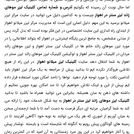
اما حال نوبت آن رسیده که بگوئیم
آدرس و شماره تماس کلینیک لیزر موهای
زائد لیزر سنتر در اهواز
چیست و به کدامین دلیل می توانید در سایت مرکز لیزر
میلانو برسید به این مهم. دلیل اصلی این است که مدیریت مرکز لیزر میلانو اهواز
از ابتدای راه اندازی این سایت اختصاصی در این فکر بوده است که بدل گردد پس
از مدتی مشخص، به جامع ترین پایگاه اینترنتی در اهواز که بتواند اطلاعاتی را در
مورد لیزر موهای زائد خانم ها در کلینیک لیزر سنتر اهواز و لیزر موهای زائد
مردان در کلینیک لیزر سنتر اهواز و لوکیشن کلینیک لیزر موهای زائد لیزر سنتر در
اهواز به شما انتقال دهد سایت
کلینیک لیزر میلانو اهواز
. در این راه از هیچ
تلاشی فروگذار نکرده ایم تا بدانید پیش از مراجعه به یک مرکز لیزر اهواز باید
کدامین نکات را مورد توجه قرار دهید. نواها را تاحد امکان مورد استفاده قرار داده
ایم پیش از این و اینک تلاش خواهیم کرد تا حد امکان بهره جویی نمائیم از
داشته های ذهن به سان همیشه. بنابراین می توانید همراه ما باشید تا بدانید
کلینیک لیزر موهای زائد لیزر سنتر در اهواز
به چه شکل خدمات خود را ارائه می
کند به شما گرامیان. مرتبه ای دیگر فرصت به دست آمد تا با شما ارجمندان سخن
به میان آوریم از اموری که هر یک می توانند به نوبه خود آگاهی آفرینند تا در
زمینه های گوناگون پیش رویم به آنگونه که شایسته است و بایسته. نوشتار پیش
رو را آغاز خواهیم کرد در این روز سرد زمستانی به آن امید که در کمترین زمان