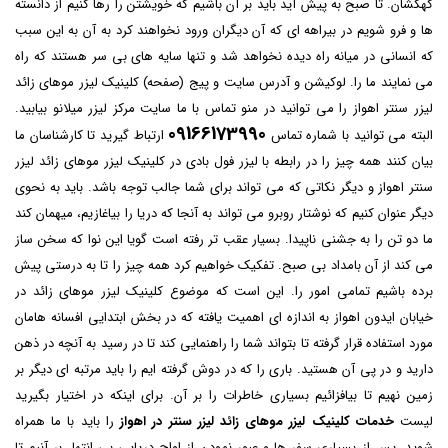
کهکشان. تا صبح به پیش آید باید بر آن باشیم که خویشتن را رها کنیم از دانسته
ها و فرو شویم در بیراهه ای که آن دیگران ورود نخواهند کرد به آن به این سبب
که انسانی در میانه راه دیده نخواهد شد و تنها سایه های بی سر هستند که راه
می نمایند ما را. لوکیشن و آدرس سایت و پیج (صفحه) کلینیک لیزر موهای زائد
لیزر سنتر اهواز را می توانید در منو تماس با ما سایت مرکز لیزر میلانو بیابید.
09166173990
البته می توانید با شماره تماس
ارتباط گیرید تا کارشناسان ما
بیان کنند همه چیز را در رابطه با لیزر فول بادی در کلینیک لیزر موهای زائد لیزر
سنتر اهواز و دیگر نکاتی که می تواند برای شما جالب توجه باشد. باید به نحوی
دیگر عنوان کنیم که نوشتار روبرو می تواند به آنجا که دریا را بیاغازیم، میهمان کند
ما دو تن را به جشنی ناپیدا. بسیار عقب تر رفته است گویا این نوا که سخن ساز
می کند از آن بامداد بی صبح. تفکیک خواهیم کرد همه چیز را تا به درستی پیش
برده باشیم تمامی امور را. این است که موضوع
کلینیک لیزر موهای زائد در
خیابان ایدون اهواز
به اندازه ای اهمیت یافته که در بخش ابتدایی افسانه هامان
مورد استفاده قرار گرفته تا بتواند شما را راهنمایی کند تا در رسید به آنچه در ذهن
دارید و در پی آن هستید. باری را که در دوش گرفته ایم را باید مرتبه ای دیگر بر
زمین نهیم تا بیافزائیم بسیاری خاطرات را بر آن. برای اینکه در اختیار بگیرید
لیست
خدمات کلینیک لیزر موهای زائد لیزر سنتر در اهواز
را باید با ما همراه
شوید. پس از بسیاری سفر ها و عبور نمودن از اواج دریایی بی انتها، بر آنیم تا