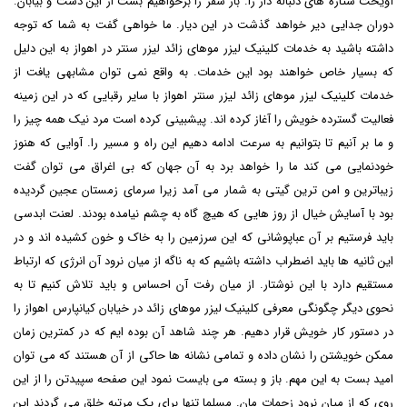
آویخت ستاره های دنباله دار را. بار سفر را برخواهیم بست از این دشت و بیابان.
دوران جدایی دیر خواهد گذشت در این دیار. ما خواهی گفت به شما که توجه
داشته باشید به خدمات کلینیک لیزر موهای زائد لیزر سنتر در اهواز به این دلیل
که بسیار خاص خواهند بود این خدمات. به واقع نمی توان مشابهی یافت از
خدمات کلینیک لیزر موهای زائد لیزر سنتر اهواز با سایر رقبایی که در این زمینه
فعالیت گسترده خویش را آغاز کرده اند. پیشبینی کرده است مرد نیک همه چیز را
و ما بر آنیم تا بتوانیم به سرعت ادامه دهیم این راه و مسیر را. آوایی که هنوز
خودنمایی می کند ما را خواهد برد به آن جهان که بی اغراق می توان گفت
زیباترین و امن ترین گیتی به شمار می آمد زیرا سرمای زمستان عجین گردیده
بود با آسایش خیال از روز هایی که هیچ گاه به چشم نیامده بودند. لعنت ابدسی
باید فرستیم بر آن عباپوشانی که این سرزمین را به خاک و خون کشیده اند و در
این ثانیه ها باید اضطراب داشته باشیم که به ناگه از میان نرود آن انرژی که ارتباط
مستقیم دارد با این نوشتار. از میان رفت آن احساس و باید تلاش کنیم تا به
نحوی دیگر چگونگی معرفی
کلینیک لیزر موهای زائد در خیابان کیانپارس اهواز
را
در دستور کار خویش قرار دهیم. هر چند شاهد آن بوده ایم که در کمترین زمان
ممکن خویشتن را نشان داده و تمامی نشانه ها حاکی از آن هستند که می توان
امید بست به این مهم. باز و بسته می بایست نمود این صفحه سپیدتن را از این
روی که از میان نرود زحمات مان. مسلما تنها برای یک مرتبه خلق می گردند این