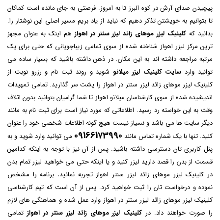
پیچیدن صدای آرش در کوه البرز تا به امروز. فرصتی به جای مانده است کماکان
تا بتوانیم به خویشتن تذکر دهیم که نباید از یاد بریم مسیر اصلی این نوشتار را.
بدانید که
کلینیک لیزر موهای زائد لیزر سنتر در اهواز
هم اینک به عنوان مجهز
ترین مرکز لیزر اهواز شناخته شده از سوی تمامی زیباجویانی که حتی برای یک
مرتبه مراجعه داشته اند به این مکان. در ذهن داشته باشید که بسیار ساده می
توانید وارد
سایت کلینیک لیزر میلانو
شوید و روند ثبت نام و رزرو نوبت از
کلینیک لیزر موهای زائد لیزر سنتر در اهواز را پشت سر گذارید. تمامی تمهیدات
اندیشیده شده از سوی کارشناسان میلانو اهواز تا شما گرامیان بتوانید بدون اتلاف
وقت به این خواسته رد رسید. اطلاعاتی که مورد نیاز است برای ثبت نام به مانند
دیگر سایت ها می باشد و نسیاز نیست هیچ گونه اطلاعات شخصی خود را عنوان
09166173990
کنید. تنها با یک شماره تماس مانند
می توانید وارد شوید و به
پنل کاربری تان دسترسی داشته باشید. پس از آن نیز با توجه به اینکه کدامین
قسمت از بدن را قصد دارید لیزر کنید و یا اینکه حتی می خواهید لیزر تمام بدن
در کلینیک لیزر موهای زائد لیزر سنتر اهواز تجربه نمائید، برنامه را مشخص
نموده و درخواست تان را ثبت خواهید کرد. پس از آن است که تیم کارشناسی
کلینیک لیزر موهای زائد لیزر سنتر در اهواز وارد عمل شده و هماهنگی های لازم
را صورت خواهند داد. در
کلینیک لیزر موهای زائد لیزر سنتر در اهواز
تمامی