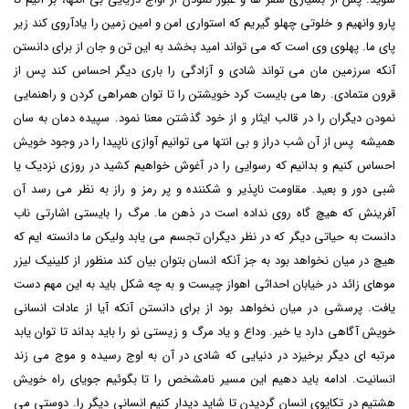
پارو وانهیم و خلوتی چهلو گیریم که استواری امن و امین زمین را یادآروی کند زیر
پای ما. پهلوی وی است که می تواند امید بخشد به این تن و جان از برای دانستن
آنکه سرزمین مان می تواند شادی و آزادگی را باری دیگر احساس کند پس از
قرون متمادی. رها می بایست کرد خویشتن را تا توان همراهی کردن و راهنمایی
نمودن دیگران را در قالب ایثار و از خود گذشتن معنا نمود. سپیده دمان به سان
همیشه پس از آن شب دراز و بی انتها می توانیم آوازی ناپیدا را در وجود خویش
احساس کنیم و بدانیم که رسوایی را در آغوش خواهیم کشید در روزی نزدیک یا
شبی دور و بعید. مقاومت ناپذیر و شکننده و پر رمز و راز به نظر می رسد آن
آفرینش که هیچ گاه روی نداده است در ذهن ما. مرگ را بایستی اشارتی ناب
دانست به حیاتی دیگر که در نظر دیگران تجسم می یابد ولیکن ما دانسته ایم که
هیچ در میان نخواهد بود به جز آنکه انسان بتوان بیان کند منظور از
کلینیک لیزر
موهای زائد در خیابان احداثی اهواز
چیست و به چه شکل باید به این مهم دست
یافت. پرسشی در میان نخواهد بود از برای دانستن آنکه آیا از عادات انسانی
خویش آگاهی دارد یا خیر. وداع و یاد مرگ و زیستی نو را باید بداند تا توان یابد
مرتبه ای دیگر برخیزد در دنیایی که شادی در آن به اوج رسیده و موج می زند
انسانیت. ادامه باید دهیم این مسیر نامشخص را تا بگوئیم جویای راه خویش
هشتیم در تکاپوی انسان گردیدن تا شاید دیدار کنیم انسانی دیگر را. دوستی می