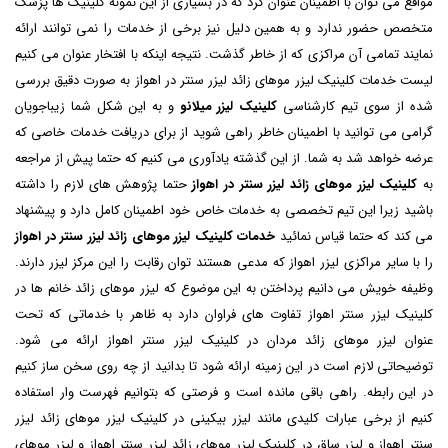
مواقع می توان با اطمینان عنوان کرد که در بسیاری از این نمونه کلینیک ها پزشک
متخصص حضور ندارد و به همین دلیل نیز برخی از خدمات را نمی توانند ارائه
نمایند تمامی آن مراکزی که از خاطر گذشت. نتیجه اینکه با افتخار عنوان می کنیم
لیست خدمات کلینیک لیزر موهای زائد لیزر سنتر در اهواز به صورت دقیق بررسی
شده از سوی تیم کارشناسی
کلینیک لیزر میلانو
و به این شکل شما زیباجویان
گرامی می توانید با اطمینان خاطر راهی شوید از برای دریافت خدمات خاصی که
عرضه خواهد شد به شما. از این گذشته یادآوری می کنیم که حتما پیش از مراجعه
به
کلینیک لیزر موهای زائد لیزر سنتر در اهواز
حتما پژوهش های لازم را داشته
باشید زیرا این تیم تخصصی به خدمات خاص خود اطمینان کامل دارد و پیشنهاد
می کند که حتما قیاس نمائید
خدمات کلینیک لیزر موهای زائد لیزر سنتر در اهواز
را با سایر مراکزی لیزر اهواز که مدعی هستند توان رقابت را این مرکز لیزر دارند.
وظیفه خویش می دانیم پرداختن به این موضوع که لیزر موهای زائد خانم ها در
کلینیک لیزر سنتر اهواز تفاوت های فراوان دارد به ظاهر با خدماتی که تحت
عنوان لیزر موهای زائد مردان در کلینیک لیزر سنتر اهواز ارائه می شود.
توضیحاتی لازم است در این زمینه ارائه شود تا بدانید از چه روی سخن ساز کنیم
در این رابطه. راهی باقی مانده است و فرصتی که بتوانیم فهرست وار استفاده
کنیم از برخی عبارات کلیدی مانند لیزر بیکینی در کلینیک لیزر موهای زائد لیزر
سنتر اهواز و لیزر ساق در کلینیک لیزر موهای زائد لیزر سنتر اهواز و لیزر موهای