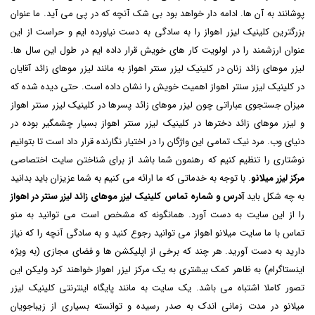
پوشانند به آن ها. ادامه دار خواهد بود بی شک آنچه که در پی می آید. ما عنوان
بزرگترین کلینیک لیزر اهواز را به سادگی به دست نیاورده ایم و حراست از این
عنوان ارزشمند را در اولویت کار های خویش قرار داده ایم در طول این سال ها.
لیزر موهای زائد زنان در کلینیک لیزر سنتر اهواز به مانند لیزر موهای زائد آقایان
در کلینیک لیزر سنتر اهواز اهمیت خویش را نشان داده است. حتی دیده شده که
میزان جستجوی عباراتی چون لیزر موهای زائد پسرها در کلینیک لیزر سنتر اهواز
و لیزر موهای زائد دخترها در کلینیک لیزر سنتر اهواز بسیار چشمگیر بوده در
دنیای وب. مرد نیک تمامی این واژگان را در اختیار نگارنده قرار داد است تا بتوانیم
نوشتاری را تنظیم کنیم که رهنمون شما باشد از برای شناختن سایت اختصاصی
مرکز لیزر میلانو
. با توجه به خدماتی که ما ارائه می کنیم به شما عزیزان باید بدانید
به چه شکل باید
آدرس و شماره تماس کلینیک لیزر موهای زائد لیزر سنتر در اهواز
را از این سایت به دست آورد. همانگونه که مشخص است می توانید به منو
تماس با ما
سایت میلانو اهواز می توانید رجوع کنید و به سادگی آنچه را که نیاز
دارید به دست آورید. هر چند که برخی از اپلیکشن ها و فضای مجازی (به ویژه
اینستاگرام) به ظاهر کمک بیشتری به یک مرکز لیزر اهواز خواهند کرد ولیکن این
تصور کاملا اشتباه می باشد. یک سایت به مانند پایگاه اینترنتی کلینیک لیزر
میلانو در مدت زمانی اندک به صدر رسیده و توانسته بسیاری از زیباجویان