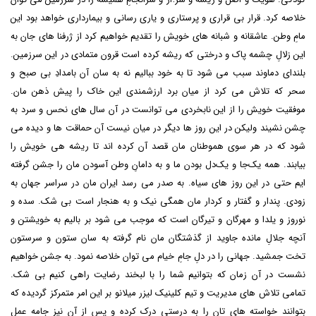
خلاصه کرد. قرار بی قراری و پرستاری و یاری رسانی و بیمارداری خواهد بود این
مامِ وطن. عاشقانه و شبانه های خویش را تقدیم خواهیم کرد از ژرفنا های جان به
این زلالِ چشمه پاک و درختی که ریشه کرده است قرون متمادی در این سرزمین.
بلندای دماوند سبب می شود تا به خود ببالیم نه به سان آن بامدادِ بی صبح و
سحر که تلاش می کرد از میان برد ارزشمندی این خاک را پیش ذهن مان.
موفقیت خویش را از این نابخردی می توانست در آن سال های نحس و سرد به
چشن نشیند ولیکن در این روز ها دیگر در میان نیست آن حماقت ها و دیده می
شود که در هر سوی هموطنان مان قصد آن کرده اند تا ریشه هی خویش را
بیابند. همه یک‌جا و یک‌دل بودن ما و به دامانِ وطن آسودن مان را جشن گرفته
ایم حتی در این روز های سیاه. به صدر می رسد ایران مان در سراسر جهان به
زودی. پندار و گفتار و کردار مان همگی نیک و به هنجار است بی شک. سده و
نوروز و یلدا و مهرگان و تیرگان است که موجب می شود بر بالیم به خویشتن و
آنچه جلالِ مانده جاوید از گذشتگان مان نام گرفته به سان ستون و سرستون
تخت جمشید. جهانی را در دلِ جامِ خیام می توان خلاصه نمود. به جشن خواهیم
نشست در آن زمان که بتوانیم شما را با لبخند رضایت راهی کنیم بی شک.
تمامی تلاش های مدیریت و تیم کلینیک لیزر میلانو بر این امر متمرکز گردیده که
بتوانند خواسته های تان را به درستی درک کرده و پس از آن نیز جامه عمل