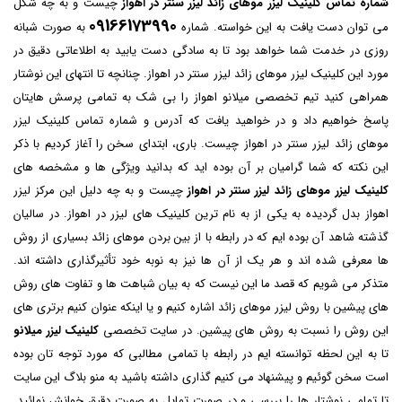
شماره تماس کلینیک لیزر موهای زائد لیزر سنتر در اهواز
چیست و به چه شکل
09166173990
می توان دست یافت به این خواسته. شماره
به صورت شبانه
روزی در خدمت شما خواهد بود تا به سادگی دست یابید به اطلاعاتی دقیق در
مورد این کلینیک لیزر موهای زائد لیزر سنتر در اهواز. چنانچه تا انتهای این نوشتار
همراهی کنید تیم تخصصی میلانو اهواز را بی شک به تمامی پرسش هایتان
پاسخ خواهیم داد و در خواهید یافت که آدرس و شماره تماس کلینیک لیزر
موهای زائد لیزر سنتر در اهواز چیست. باری، ابتدای سخن را آغاز کردیم با ذکر
این نکته که شما گرامیان بر آن بوده اید که بدانید ویژگی ها و مشخصه های
کلینیک لیزر موهای زائد لیزر سنتر در اهواز
چیست و به چه دلیل این مرکز لیزر
اهواز بدل گردیده به یکی از به نام ترین کلینیک های لیزر در اهواز. در سالیان
گذشته شاهد آن بوده ایم که در رابطه با از بین بردن موهای زائد بسیاری از روش
ها معرفی شده اند و هر یک از آن ها نیز به نوبه خود تأثیرگذاری داشته اند.
متذکر می شویم که قصد ما این نیست که به بیان شباهت ها و تفاوت های روش
های پیشین با روش لیزر موهای زائد اشاره کنیم و یا اینکه عنوان کنیم برتری های
این روش را نسبت به روش های پیشین. در سایت تخصصی
کلینیک لیزر میلانو
تا به این لحظه توانسته ایم در رابطه با تمامی مطالبی که مورد توجه تان بوده
است سخن گوئیم و پیشنهاد می کنیم گذاری داشته باشید به منو بلاگ این سایت
تا تمامی نوشتار ها را بررسی و در صورت تمایل به صورت دقیق خوانش نمائید.