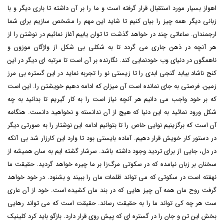
اهواز
بسیار مورد استقبال قرار گرفته است و ما را بر آن داشته تا باری دیگر و با
زبانی دیگر همه چیز را بیان کنیم تا شاید این مهم را مشخص سازیم برای شما
ارجمندان. ساعاتی چند در خواهد گذشت تا توان یابیم آغاز نمائیم در نوشتن را از
هر آنچه در ذهن جاری می گردد تا به شکلی بی شکل از واژگان موزون و
ناهمگون در دنیای وب خودنمایی کند. نگارنده بر آن است تا مرتبه ای دیگر در این
کنج ناشاد بیابد گنجی ابدی را تا زیستی نو را تجربه نماید در این گستره بی مرز
زمین. فرصتی به جای نمانده است آن میزان که ادامه دهیم خویشتن را. این است
که بر خود واجب می دانیم هر آنچه نیاز است را به کار گیریم تا بدانید به چه
شکل ورود نمائید به این دنیا که هیچ از آن ندانسته و نخواهید دانست. هنگامه
آن است که برگزینیم نوایی خاص را تا بتوانیم ادامه این نوشتار را به صورتی دیگر
در دستور کار خویش قرار دهیم. آماده بایستی بود تا وارد این کارزار شد بی آنکه
در دل، جایی از برای تردید وجود داشته باشد. سرشار گشته ایم به سان همیشه از
سخنان بر زبان نیامده که در سکوتی مرگ‌زا بر ما چیره خواهد گردید. حقیقت ما
نهفته است در سکوتی که می تواند ظلمات مان را ببیند و بشنود. در خود خواهد
گرفت روح مان همه آن چیز هایی که در بند مان کشیده است. خود از آن عاری
ست هر چه کی تواند ما را به حقیقت رساند. حقیقت است که می تواند رهایی
بخش این تن و جان را در گستره ای که پیش روی قرار دارد. بازگو باید کرد
کلینیک