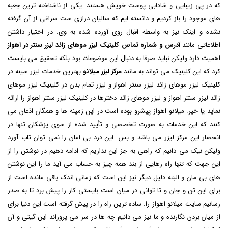
که در پی زیبایی و شادابی پوست خویش هستند. یکی از ناشناخته ترین جعبه
های موجود را باز کردیم و دانسته ایم که سالیان درازی ست سراغی از آن گرفته
نشده و اینک نیز به واسطه اقبال روی آورده شده به وی. در اختیار داشتن
اطلاعاتی مانند
آدرس و شماره تماس کلینیک لیزر موهای زائد لیزر سنتر در اهواز
اهمیت دارد ولیکن نباید صرفا به دنبال این موضوعات بود بلکه تحقیق می بایست
کرد که این کلینیک می تواند به مانند
مرکز لیزر میلانو
بهترین خدمات لیزر سینه در
کلینیک لیزر موهای زائد لیزر سنتر اهواز و لیزر تمام بدن در کلینیک لیزر موهای
زائد لیزر سنتر اهواز و لیزر موهای زائد دخترها در کلینیک لیزر سنتر اهواز را ارائه
نماید یا خیر. میلانو اهواز پیشرو بوده است در این زمینه ها و همگان اذعان می
کنند که این خدمات به صورت تخصصی و تأیید شده از سوی پزشکان تنها در
انحصار این مرکز لیزر می باشد و بس. این درد بی امان را نمی توان تاب آورد
ولیکن نیک می دانیم که راهی به جز این نداریم که ادامه دهیم در نوشتن را از
این جهت که تنها راه رهایی از بند همه چیز به حساب می آید ما را این نوشتن
های بی مان و البته دلیل دیگر نیز این است که زمانی اندک باقی مانده است از
برای این تن و جان و تا توانی در میان است بایستی کار را پیش برد تا به صدر
رسانیم سایت میلانو اهواز را. ساده ترین راه را در پیش گرفته است این دنیا برای
از میان بردن نگارنده و ما نیز می دانیم چه ها در سر می پروراند این گیتی و آن