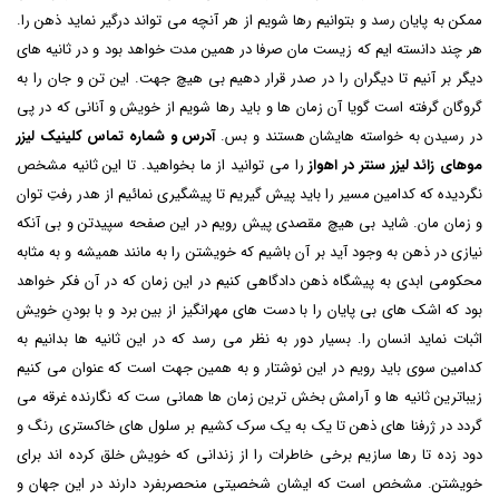
ممکن به پایان رسد و بتوانیم رها شویم از هر آنچه می تواند درگیر نماید ذهن را.
هر چند دانسته ایم که زیست مان صرفا در همین مدت خواهد بود و در ثانیه های
دیگر بر آنیم تا دیگران را در صدر قرار دهیم بی هیچ جهت. این تن و جان را به
گروگان گرفته است گویا آن زمان ها و باید رها شویم از خویش و آنانی که در پی
در رسیدن به خواسته هایشان هستند و بس.
آدرس و شماره تماس کلینیک لیزر
موهای زائد لیزر سنتر در اهواز
را می توانید از ما بخواهید. تا این ثانیه مشخص
نگردیده که کدامین مسیر را باید پیش گیریم تا پیشگیری نمائیم از هدر رفتِ توان
و زمان مان. شاید بی هیچ مقصدی پیش رویم در این صفحه سپیدتن و بی آنکه
نیازی در ذهن به وجود آید بر آن باشیم که خویشتن را به مانند همیشه و به مثابه
محکومی ابدی به پیشگاه ذهن دادگاهی کنیم در این زمان که در آن فکر خواهد
بود که اشک های بی پایان را با دست های مهرانگیز از بین برد و با بودنِ خویش
اثبات نماید انسان را. بسیار دور به نظر می رسد که در این ثانیه ها بدانیم به
کدامین سوی باید رویم در این نوشتار و به همین جهت است که عنوان می کنیم
زیباترین ثانیه ها و آرامش بخش ترین زمان ها همانی ست که نگارنده غرقه می
گردد در ژرفنا های ذهن تا یک به یک سرک کشیم بر سلول های خاکستری رنگ و
دود زده تا رها سازیم برخی خاطرات را از زندانی که خویش خلق کرده اند برای
خویشتن. مشخص است که ایشان شخصیتی منحصربفرد دارند در این جهان و