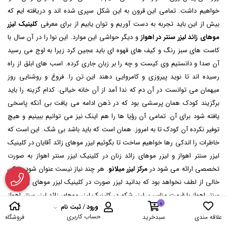
خواهیم داشت. تمامی این قرون به این شکل سپری شده اند و دریافته ایم که
بیش از این باید تجربه به دست آوریم و توان یابیم از برای معرفی
کلینیک لیزر
موهای زائد لیزر سنتر در اهواز
و دیگر حواشی این موارد. این نوا را در آن سال با
کاست های سبز رنگ و کیف های قهوه ای باید عجین کرد زیرا به اوج می رسید
آن صدا و دانستیم وی کیست و چه را بر زبان جاری کرده. اسب های ابلق از راه
رسیده اند تا نوید پیروزی و کامروایی دهند این تن را. فروغ و روشنایی روز
میهمان می توانست در آن دم که ندا آمد از آن خانه خیالی. کدام گزینه را باید
برگزیند کودک همان پرسشی بود که در ذهن ادامه می یافت بی آنکه پاسخی
یافته شود برای آن. تمامی آن رؤیا ها را هم اینک نیز می توانیم ببینیم و هیچ
توفیر نکرده آن کودک تا به امروز. همان است که باید باشد بی شک. این است که
خاطرات را اندکی رها خواهیم ساخت تا بگوئیم لیزر موهای زائد آقایان در کلینیک
لیزر سنتر اهواز و لیزر موهای زائد زنان در کلینیک لیزر سنتر اهواز به صورت
تخصصی ارائه می شود در
مرکز لیزر میلانو
. هر چند نیاز نیست عنوان شود ولیکن
خالی از لطف نخواهد بود که بدانید لیزر صورت در کلینیک لیزر موهای زائد لیزر
سنتر اهواز با قیمت مناسب، لیزر شکم در کلینیک لیزر موهای زائد لیزر سنتر اهواز
0
ورود
/
ثبت نام
با بهترین تجهیزات، لیزر پا و پاها در کلینیک لیزر موهای زائد لیزر سنتر اهواز به
حساب کاربری
علاقه مندی
سبدخرید
فروشگاه
ساده ترین شکل ممکن، و نهایتا نیز خدمات کلینیک لیزر موهای زائد لیزر سنتر