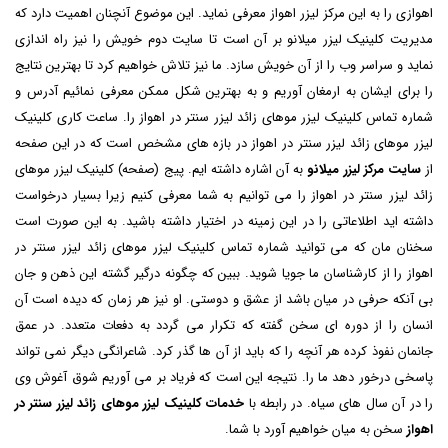
اهوازی را به این مرکز لیزر اهواز معرفی نماید. این موضوع آنچنان اهمیت دارد که
مدیریت کلینیک لیزر میلانو بر آن است تا سایت دوم خویش را نیز راه اندازی
نماید و سراسر وب را از آن خویش سازد. ما نیز تلاش خواهیم کرد تا بهترین نتایج
را برای ایشان به ارمغان آوریم و به بهترین شکل ممکن معرفی نمائیم آدرس و
شماره تماس کلینیک لیزر موهای زائد لیزر سنتر در اهواز را. ساعت کاری کلینیک
لیزر موهای زائد لیزر سنتر در اهواز در بازه های مشخص است که در این صفحه
از
سایت مرکز لیزر میلانو
به آن اشاره داشته ایم. پیج (صفحه) کلینیک لیزر موهای
زائد لیزر سنتر در اهواز را می توانیم به شما معرفی کنیم زیرا بسیار درخواست
داشته اید اطلاعاتی را در این زمینه در اختیار داشته باشید. به این صورت است
سخنان مان که می توانید شماره تماس کلینیک لیزر موهای زائد لیزر سنتر در
اهواز را از کارشناسان ما جویا شوید. ببین که چگونه درگیر گشته این ذهن و جان
بی آنکه حرفی در میان باشد از عشق و دوستی. او نیز هر زمان که دیده است آن
انسان را از دوره ای سخن گفته که تکرار می گردد به دفعات متعدد. در عمق
جانمان نفوذ کرده هر آنچه را که باید از آن ها گذر کرد. شاعرانگی دیگر نمی تواند
پاسخی درخور دهد ما را. نتیجه این است که فریاد بر می آوریم شوق آغوش وی
را در آن سال های سیاه. در رابطه با
خدمات کلینیک لیزر موهای زائد لیزر سنتر در
اهواز
سخن به میان خواهیم آورد با شما.