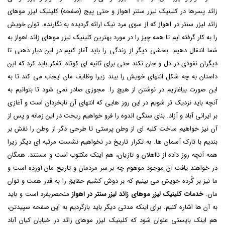
زائد پسرها در کلینیک لیزر سنتر اهواز و حتی پیج (صفحه) کلینیک لیزر موهای
زائد لیزر سنتر در اهواز که از سوی مرد نیک ارائه گردیده به نگارنده. توان خویش
را به کار گرفته ایم تا همه چیز را در مورد بهترین کلینیک لیزر موهای زائد اهواز به
شما انتقال دهیم. بخشی دیگر از زندگی را باید آغاز کنیم در این دیار ذهنی تا
دیگران نفوذی در دل و جان نکند حتی برای ثانیه ای کوتاه. تفکر باید کرد که این
داستان به چه شکل انتهای خویش را بیند زیرا وظایف مان ایجاب می کند تا به
این صورت بیاغازیم در نوشتن از هیچ را. مجوزی صادر نمی شود تا بتوانیم به
آنچه باید نزدیک تر شویم در این روز هایی که انتهای آن نابخردان است و آغازی
بر ایرانی آباد و آزاد. بنای سنگی اندوه را فرو خواهیم ریخت در این زمانه و پس از
آن نیز خواهیم ساخت کلبه ای از وطن پرستی تا طرحی دگر از وطن را نقش بر
بندیم با تارک آسمان ها. به تکرار تاریخ در نخواهیم نشست مرتبه ای دیگر زیرا
همه آنچه روز داده از نااهلان و تازیان، هم اینک مکتوب است و مستند. همگان
در خواهند یافت آن موجود موهوم چه بر سر مردمان و تاریخ مان آورده است و
ما نیز بر گُرده خویش می بینیم که بر دوش کشیم حقایق را به قدر همت و توان
مان.
خدمات کلینیک لیزر موهای زائد لیزر سنتر در اهواز
منحصربفرد است و باید
به آن ها اشاره کنیم. برای اینکه مدتی دیگر باید بازگردیم به این صفحه سپیدتن،
هم اینک بایستی عنوان شود که
کلینیک لیزر موهای زائد در خیابان کیان آباد