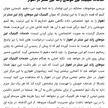
بررسی موضوعات مختلف در این نوشتار را به شما نوید می دهیم. بایستی عنوان
کنیم که قصد داریم تا به این نوشتار که عنوان
کلینیک لیزر موهای زائد لیزر سنتر در
اهواز
را به خود اختصاص داده نگاهی دقیق اندازیم تا به این ترتیب رها کنیم
خویشتن را از آنچه درگیر شده ایم با آن ها. البته تلاش مان در این فرصت همانا
متمرکز گردیده به صورت اختصاصی به بیان کردن لیست
خدمات کلینیک لیزر
موهای زائد لیزر سنتر در اهواز
تا به این ترتیب درخواست های شما را نیز پاسخ
داده باشیم. فرصت به دست آورده ایم که تا پیش از رسیدن آن شخص به پایان
رسانیم دست کم این موضوع را. باید ادامه دهیم تا مشخص گردد کدامین مسیر
پیش روی مان باز خواهد شد. نکته اصلی به هنگام معرفی
خدمات کلینیک لیزر
موهای زائد لیزر سنتر در اهواز
این است که باید در نظر داشت این مهم همانا
سبب خواهد شد تا آشنایی بیشتیر پیدا کنند زیباجویان اهوازی با این مرکز لیزر
اهواز. در حال حاضر تمامی مراکز لیزر در اهواز را که مشاهده می کنید لیست
بلندبالا از خدمات خویش را فهرست وار مشخص کرده اند که هر یک نیاز مبرم
دارد به یک تیم تخصصی از برای سامانن دادن به آن ها. مسلما در اختیار داشتن
چنین تیمی از عهده هر کلینیک لیزر بر نخواهد آمد زیرا هزینه های سرسام آوری
را در پی خواهد داشت برای مدیریت کلینیک مربوطه. از این گذشته، در پاره ای