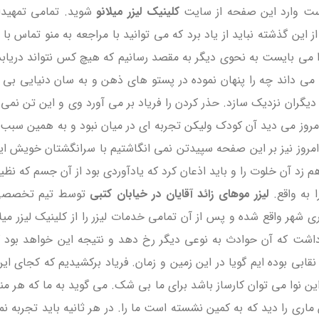
 ست وارد این صفحه از سایت
کلینیک لیزر میلانو
شوید. تمامی تمهیدات
از این گذشته نباید از یاد برد که می توانید با مراجعه به منو تماس 
ا می بایست به نحوی دیگر به مقصد رسانیم که هیچ کس نتواند دریابد
می داند چه را پنهان نموده در پستو های ذهن و به سان دنیایی بی ان
 دیگران نزدیک سازد. حذر کردن را فریاد بر می آورد وی و این تن نم
نه امروز می دید آن کودک ولیکن تجربه ای در میان نبود و به همین سب
 امروز نیز بر این صفحه سپیدتن نمی انگاشتیم با سرانگشتان خویش این 
 زد آن خلوت را و باید اذعان کرد که یادآوردی بود از آن جسم که نظ
 به واقع.
لیزر موهای زائد آقایان در خیابان کتبی
توسط تیم تخصصی مر
 شهر واقع شده و پس از آن تمامی خدمات لیزر را از کلینیک لیزر میل
داشت که آن حوادث به نوعی دیگر رخ دهد و نتیجه این خواهد بود که ن
قابی بوده ایم گویا در این زمین و زمان. فریاد برکشیدیم که کجای ای
. این نوا می توان کارساز باشد برای ما بی شک. می گوید به ما که هر م
 را دید که به کمین نشسته است ما را. در هر ثانیه باید تجربه نمود آ