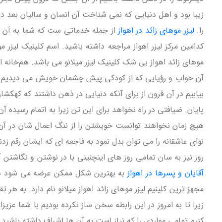
زیبا بود و اهل دنیایی که نمی شناخت آن انسان و سالیان بعد 
را.
لیزر موهای زائد در اهواز
از جمله خدماتی ست که شما به آن نیا
کدامین مرکز لیزر اهواز مراجعه داشته باشید. اسم کلینیک لیزر م
موهای زائد اهواز بی شک کلینیک لیزر میلانو می باشد. هم‌خانه ا
آن خواب و رؤیایی که از کودکی پیش چشمان خویش می دیدیم. شا
بیابیم در آن قرون از برای آنکه دنیایی در ذهن داشتند که کهکشا
پایان. ضیافتی در راه نخواهد برای این تن زیرا به اتمام رسیده
هیچ زمان نخواهند توانست خویشتن را از ننگ اعمال شان در آن 
نوای عاشقانه را می توان بدل نمود به فاجعه ای که ایشان رقم زدند
روز نیز به سان تمامی روز های اینچنینی با در نوشتن و نگاشتن 
آقایان و پسرها در اهواز
به بهترین شکل ممکن عرضه می شود در ای
مجهز ترین کلینیم لیزر موهای زائد اهواز میلانو نام دارد. به ه
زیرا تا به امروز در این رابطه سخن ساز نکرده بودیم با شما عزی
کنیم تمامی مواردی را که نیاز است به آن ها اِشراف داشته باشید 