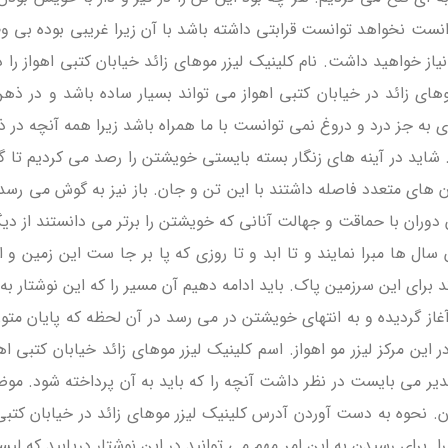
دانست نخواهد توانست قرابتی داشته باشد با آن زیرا غریبی بوده بی 
ز خواهید داشت. نام کلینیک لیزر موهای زائد خیابان کتبی اهواز را 
وهای زائد در خیابان کتبی اهواز می تواند بسیار ساده باشد و در ذهن
ی به جز درد و دروغ نمی توانست با ما همراه باشد زیرا همه آنچه در ذه
ید در آینه های زنگار بسته بایستی خویشتن را رصد می کردیم تا گری
ن های متعدد فاصله داشتند با این تن و جان. باز نیز به گوش می رسد 
 آن دوران با حماقت و جهالت آنانی که خویشتن را برتر می دانستند از
سال ها مبرا نمایند و تا ابد و تا روزی که پا بر جا ست این زمین و
 برای این سرزمین پاک. باید ادامه دهیم آن مسیر را که این نوشتار به م
آغاز گردیده و به انتهای خویشتن در می رسد در آن لحظه که پایان متو
ن مرکز لیزر مو اهواز. اسم کلینیک لیزر موهای زائد خیابان کتبی اه
ر تقدیر می بایست در نظر داشت آنچه را که باید به آن پرداخته شود. م
زان. نحوه به دست آوردن آدرس کلینیک لیزر موهای زائد در خیابان کتب
را. برای رسیدن به این امر مهم می توانید در این نوشتار دریابید که 