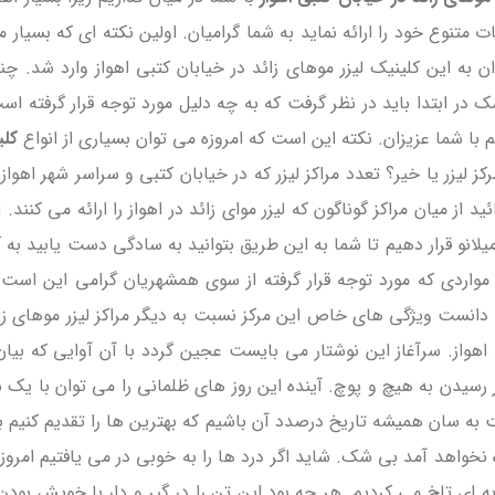
تنوع خود را ارائه نماید به شما گرامیان. اولین نکته ای که بسیار
 به این کلینیک لیزر موهای زائد در خیابان کتبی اهواز وارد شد.
ر ابتدا باید در نظر گرفت که به چه دلیل مورد توجه قرار گرفته ا
م با شما عزیزان. نکته این است که امروزه می توان بسیاری از انواع
کلی
ز لیزر یا خیر؟ تعدد مراکز لیزر که در خیابان کتبی و سراسر شهر اهو
ید از میان مراکز گوناگون که لیزر موای زائد در اهواز را ارائه می کنن
یلانو قرار دهیم تا شما به این طریق بتوانید به سادگی دست یابید به
آ
مواردی که مورد توجه قرار گرفته از سوی همشهریان گرامی این است که
اد و دانست ویژگی های خاص این مرکز نسبت به دیگر مراکز لیزر موهای 
اهواز. سرآغاز این نوشتار می بایست عجین گردد با آن آوایی که بیا
 در رسیدن به هیچ و پوچ. آینده این روز های ظلمانی را می توان با ی
به سان همیشه تاریخ درصدد آن باشیم که بهترین ها را تقدیم کنیم ب
ه نخواهد آمد بی شک. شاید اگر درد ها را به خوبی در می یافتیم امروز
 ای تلخ می کردیم. هر چه بود این تن را در گیر و دار با خویش بودن 