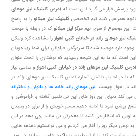
 مورد پرسش قرار می گیرد این است که
آدرس کلینیک لیزر موهای
 چنانچه همراهی کنید تیم تخصصی
کلینیک لیزر میلانو
را به پاسخ
ست این موضوع از سوی تیم
مرکز لیزر میلانو
که در رابطه با مبحث
نیک لیزر موهای زائد در خیابان کتبی اهواز
را مشاهده کرد ولیکن
از وجود دارد موجب شده تا سردرگمی فراوانی برای شما زیباجویان
د. این است که ما به این نتیجه رسیدیم که نوشتاری را تحت عنوان
درس کلینیک لیزر موهای زائد در خیابان کتبی اهواز
و تمامی نیاز
 با در اختیار داشتن شماره تماس کلینیک لیزر موهای زائد در
زائد در اهواز چیست.
لیزر موهای زائد خانم ها و بانوان و دخترانه
ن می کند دنیای این روز های این تن تلفیق گشته با فراموشی و
ک شمع روشن نمود تا ادامه دهیم مسیر خویش را از برای در رسیدن
ه اویی که انتظار می کشد تا معجزتی بی مانند روی دهد در این
 به نوعی دیگر روز را آغاز می کردیم و می توانستیم دغدغه هایی
می توانست کند تا از آن طریق به ناکجا های بی مانند در رسد.