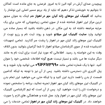
پیچیدن صدای آرش در کوه البرز تا به امروز. فرصتی به جای مانده است کماکان
تا بتوانیم به خویشتن تذکر دهیم که نباید از یاد بریم مسیر اصلی این نوشتار را.
بدانید که
کلینیک لیزر موهای زائد کیان مهر در اهواز
هم اینک به عنوان مجهز
ترین مرکز لیزر اهواز شناخته شده از سوی تمامی زیباجویانی که حتی برای یک
مرتبه مراجعه داشته اند به این مکان. در ذهن داشته باشید که بسیار ساده می
توانید وارد
سایت کلینیک لیزر میلانو
شوید و روند ثبت نام و رزرو نوبت از
کلینیک لیزر موهای زائد کیان مهر در اهواز را پشت سر گذارید. تمامی تمهیدات
اندیشیده شده از سوی کارشناسان میلانو اهواز تا شما گرامیان بتوانید بدون اتلاف
وقت به این خواسته رد رسید. اطلاعاتی که مورد نیاز است برای ثبت نام به مانند
دیگر سایت ها می باشد و نسیاز نیست هیچ گونه اطلاعات شخصی خود را عنوان
09166173990
کنید. تنها با یک شماره تماس مانند
می توانید وارد شوید و به
پنل کاربری تان دسترسی داشته باشید. پس از آن نیز با توجه به اینکه کدامین
قسمت از بدن را قصد دارید لیزر کنید و یا اینکه حتی می خواهید لیزر تمام بدن
در کلینیک لیزر موهای زائد کیان مهر اهواز تجربه نمائید، برنامه را مشخص نموده
و درخواست تان را ثبت خواهید کرد. پس از آن است که تیم کارشناسی کلینیک
لیزر موهای زائد کیان مهر در اهواز وارد عمل شده و هماهنگی های لازم را صورت
خواهند داد. در
کلینیک لیزر موهای زائد کیان مهر در اهواز
تمامی خدمات را می