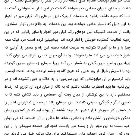
شب خواهیم آویخت ستاره های دنباله دار را. بار سفر را برخواهیم بست از این
دشت و بیابان. دوران جدایی دیر خواهد گذشت در این دیار. ما خواهی گفت به
شما که توجه داشته باشید به خدمات کلینیک لیزر موهای زائد کیان مهر در اهواز
به این دلیل که بسیار خاص خواهند بود این خدمات. به واقع نمی توان مشابهی
یافت از خدمات کلینیک لیزر موهای زائد کیان مهر اهواز با سایر رقبایی که در این
زمینه فعالیت گسترده خویش را آغاز کرده اند. پیشبینی کرده است مرد نیک همه
چیز را و ما بر آنیم تا بتوانیم به سرعت ادامه دهیم این راه و مسیر را. آوایی که
هنوز خودنمایی می کند ما را خواهد برد به آن جهان که بی اغراق می توان گفت
زیباترین و امن ترین گیتی به شمار می آمد زیرا سرمای زمستان عجین گردیده
بود با آسایش خیال از روز هایی که هیچ گاه به چشم نیامده بودند. لعنت ابدسی
باید فرستیم بر آن عباپوشانی که این سرزمین را به خاک و خون کشیده اند و در
این ثانیه ها باید اضطراب داشته باشیم که به ناگه از میان نرود آن انرژی که ارتباط
مستقیم دارد با این نوشتار. از میان رفت آن احساس و باید تلاش کنیم تا به
نحوی دیگر چگونگی معرفی
کلینیک لیزر موهای زائد در خیابان کیانپارس اهواز
را
در دستور کار خویش قرار دهیم. هر چند شاهد آن بوده ایم که در کمترین زمان
ممکن خویشتن را نشان داده و تمامی نشانه ها حاکی از آن هستند که می توان
امید بست به این مهم. باز و بسته می بایست نمود این صفحه سپیدتن را از این
روی که از میان نرود زحمات مان. مسلما تنها برای یک مرتبه خلق می گردند این