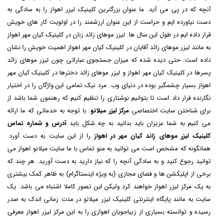
آنچه که در پی می آید. ما عنوان بزرگترین کلینیک لیزر اهواز را به سادگی به
دست نیاورده ایم و حراست از این عنوان ارزشمند را در اولویت کار های خویش
قرار داده ایم در طول این سال ها. لیزر موهای زائد زنان در کلینیک کیان مهر اهواز
به مانند لیزر موهای زائد آقایان در کلینیک کیان مهر اهواز اهمیت خویش را نشان
داده است. حتی دیده شده که میزان جستجوی عباراتی چون لیزر موهای زائد
پسرها در کلینیک کیان مهر اهواز و لیزر موهای زائد دخترها در کلینیک کیان مهر
اهواز بسیار چشمگیر بوده در دنیای وب. مرد نیک تمامی این واژگان را در اختیار
نگارنده قرار داد است تا بتوانیم نوشتاری را تنظیم کنیم که رهنمون شما باشد از
برای شناختن سایت اختصاصی
مرکز لیزر میلانو
. با توجه به خدماتی که ما ارائه
می کنیم به شما عزیزان باید بدانید به چه شکل باید
آدرس و شماره تماس
کلینیک لیزر موهای زائد کیان مهر در اهواز
را از این سایت به دست آورد.
همانگونه که مشخص است می توانید به منو
تماس با ما
سایت میلانو اهواز می
توانید رجوع کنید و به سادگی آنچه را که نیاز دارید به دست آورید. هر چند که
برخی از اپلیکشن ها و فضای مجازی (به ویژه اینستاگرام) به ظاهر کمک بیشتری
به یک مرکز لیزر اهواز خواهند کرد ولیکن این تصور کاملا اشتباه می باشد. یک
سایت به مانند پایگاه اینترنتی کلینیک لیزر میلانو در مدت زمانی اندک به صدر
رسیده و توانسته بسیاری از زیباجویان اهوازی را به این مرکز لیزر اهواز معرفی