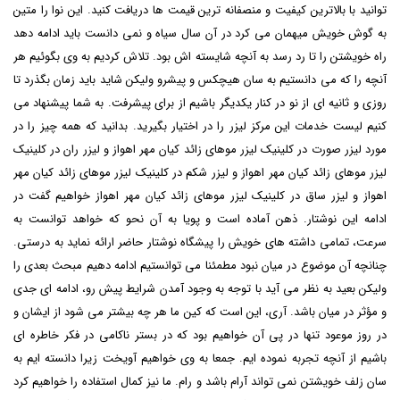
توانید با بالاترین کیفیت و منصفانه ترین قیمت ها دریافت کنید. این نوا را متین
به گوش خویش میهمان می کرد در آن سال سیاه و نمی دانست باید ادامه دهد
راه خویشتن را تا رد رسد به آنچه شایسته اش بود. تلاش کردیم به وی بگوئیم هر
آنچه را که می دانستیم به سان هیچکس و پیشرو ولیکن شاید باید زمان بگذرد تا
روزی و ثانیه ای از نو در کنار یکدیگر باشیم از برای پیشرفت. به شما پیشنهاد می
کنیم لیست خدمات این مرکز لیزر را در اختیار بگیرید. بدانید که همه چیز را در
مورد لیزر صورت در کلینیک لیزر موهای زائد کیان مهر اهواز و لیزر ران در کلینیک
لیزر موهای زائد کیان مهر اهواز و لیزر شکم در کلینیک لیزر موهای زائد کیان مهر
اهواز و لیزر ساق در کلینیک لیزر موهای زائد کیان مهر اهواز خواهیم گفت در
ادامه این نوشتار. ذهن آماده است و پویا به آن نحو که خواهد توانست به
سرعت، تمامی داشته های خویش را پیشگاه نوشتار حاضر ارائه نماید به درستی.
چنانچه آن موضوع در میان نبود مطمئنا می توانستیم ادامه دهیم مبحث بعدی را
ولیکن بعید به نظر می آید با توجه به وجود آمدن شرایط پیش رو، ادامه ای جدی
و مؤثر در میان باشد. آری، این است که کین ما هر چه بیشتر می شود از ایشان و
در روز موعود تنها در پی آن خواهیم بود که در بستر ناکامی در فکر خاطره ای
باشیم از آنچه تجربه نموده ایم. جمعا به وی خواهیم آویخت زیرا دانسته ایم به
سان زلف خویشتن نمی تواند آرام باشد و رام. ما نیز کمال استفاده را خواهیم کرد