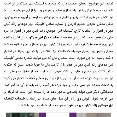
نماید. این موضوع آنچنان اهمیت دارد که مدیریت کلینیک لیزر میلانو بر آن است
تا سایت دوم خویش را نیز راه اندازی نماید و سراسر وب را از آن خویش سازد. ما
نیز تلاش خواهیم کرد تا بهترین نتایج را برای ایشان به ارمغان آوریم و به بهترین
شکل ممکن معرفی نمائیم آدرس و شماره تماس کلینیک لیزر موهای زائد کیان
مهر در اهواز را. ساعت کاری کلینیک لیزر موهای زائد کیان مهر در اهواز در بازه
های مشخص است که در این صفحه از
سایت مرکز لیزر میلانو
به آن اشاره داشته
ایم. پیج (صفحه) کلینیک لیزر موهای زائد کیان مهر در اهواز را می توانیم به شما
معرفی کنیم زیرا بسیار درخواست داشته اید اطلاعاتی را در این زمینه در اختیار
داشته باشید. به این صورت است سخنان مان که می توانید شماره تماس کلینیک
لیزر موهای زائد کیان مهر در اهواز را از کارشناسان ما جویا شوید. ببین که چگونه
درگیر گشته این ذهن و جان بی آنکه حرفی در میان باشد از عشق و دوستی. او
نیز هر زمان که دیده است آن انسان را از دوره ای سخن گفته که تکرار می گردد
به دفعات متعدد. در عمق جانمان نفوذ کرده هر آنچه را که باید از آن ها گذر کرد.
شاعرانگی دیگر نمی تواند پاسخی درخور دهد ما را. نتیجه این است که فریاد بر
می آوریم شوق آغوش وی را در آن سال های سیاه. در رابطه با
خدمات کلینیک
لیزر موهای زائد کیان مهر در اهواز
سخن به میان خواهیم آورد با شما.