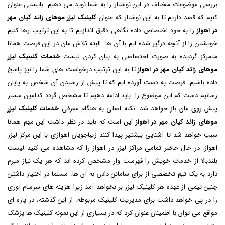
بررسی موضوعات مختلف در این نوشتار را به شما نوید می دهیم. بایستی عنوان
کنیم که قصد داریم تا به این نوشتار که عنوان
کلینیک لیزر موهای زائد کیان مهر
در اهواز
را به خود اختصاص داده نگاهی دقیق اندازیم تا به این ترتیب رها کنیم
خویشتن را از آنچه درگیر شده ایم با آن ها. البته تلاش مان در این فرصت همانا
متمرکز گردیده به صورت اختصاصی به بیان کردن لیست
خدمات کلینیک لیزر
موهای زائد کیان مهر در اهواز
تا به این ترتیب درخواست های شما را نیز پاسخ
داده باشیم. فرصت به دست آورده ایم که تا پیش از رسیدن آن شخص به پایان
رسانیم دست کم این موضوع را. باید ادامه دهیم تا مشخص گردد کدامین مسیر
پیش روی مان باز خواهد شد. نکته اصلی به هنگام معرفی
خدمات کلینیک لیزر
موهای زائد کیان مهر در اهواز
این است که باید در نظر داشت این مهم همانا
سبب خواهد شد تا آشنایی بیشتیر پیدا کنند زیباجویان اهوازی با این مرکز لیزر
اهواز. در حال حاضر تمامی مراکز لیزر در اهواز را که مشاهده می کنید لیست
بلندبالا از خدمات خویش را فهرست وار مشخص کرده اند که هر یک نیاز مبرم
دارد به یک تیم تخصصی از برای سامانن دادن به آن ها. مسلما در اختیار داشتن
چنین تیمی از عهده هر کلینیک لیزر بر نخواهد آمد زیرا هزینه های سرسام آوری
را در پی خواهد داشت برای مدیریت کلینیک مربوطه. از این گذشته، در پاره ای
مواقع می توان با اطمینان عنوان کرد که در بسیاری از این نمونه کلینیک ها پزشک