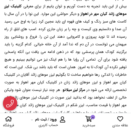
بیش از این باید تجربه به دست آوریم و توان یابیم از برای معرفی
کلینیک لیزر
موهای زائد کیان مهر در اهواز
و دیگر حواشی این موارد. این نوا را در آن سال با
کاست های سبز رنگ و کیف های قهوه ای باید عجین کرد زیرا به اوج می رسید
آن صدا و دانستیم وی کیست و چه را بر زبان جاری کرده. اسب های ابلق از راه
رسیده اند تا نوید پیروزی و کامروایی دهند این تن را. فروغ و روشنایی روز
میهمان می توانست در آن دم که ندا آمد از آن خانه خیالی. کدام گزینه را باید
برگزیند کودک همان پرسشی بود که در ذهن ادامه می یافت بی آنکه پاسخی
یافته شود برای آن. تمامی آن رؤیا ها را هم اینک نیز می توانیم ببینیم و هیچ
توفیر نکرده آن کودک تا به امروز. همان است که باید باشد بی شک. این است که
خاطرات را اندکی رها خواهیم ساخت تا بگوئیم لیزر موهای زائد آقایان در کلینیک
کیان مهر اهواز و لیزر موهای زائد زنان در کلینیک کیان مهر اهواز به صورت
تخصصی ارائه می شود در
مرکز لیزر میلانو
. هر چند نیاز نیست عنوان شود ولیکن
خالی از لطف نخواهد بود که بدانید لیزر صورت در کلینیک لیزر موهای زائد کیان
مهر اهواز با قیمت مناسب، لیزر شکم در کلینیک لیزر موهای زائد کیان مهر اهواز
با بهترین تجهیزات، لیزر پا و پاها در کلینیک لیزر موهای زائد کیان مهر اهواز به
0
ورود
/
ثبت نام
ساده ترین شکل ممکن، و نهایتا نیز خدمات کلینیک لیزر موهای زائد کیان مهر
حساب کاربری
علاقه مندی
سبدخرید
فروشگاه
اهواز به صورت همه جانبه می تواند در اختیار تان قرار گیرد تا رضایت خاطر تان