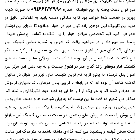
شماره تماس کلینیک لیزر موهای زائد کیان مهر در اهواز
چیست و به چه شکل
09166173990
می توان دست یافت به این خواسته. شماره
به صورت شبانه
روزی در خدمت شما خواهد بود تا به سادگی دست یابید به اطلاعاتی دقیق در
مورد این کلینیک لیزر موهای زائد کیان مهر در اهواز. چنانچه تا انتهای این نوشتار
همراهی کنید تیم تخصصی میلانو اهواز را بی شک به تمامی پرسش هایتان
پاسخ خواهیم داد و در خواهید یافت که آدرس و شماره تماس کلینیک لیزر
موهای زائد کیان مهر در اهواز چیست. باری، ابتدای سخن را آغاز کردیم با ذکر
این نکته که شما گرامیان بر آن بوده اید که بدانید ویژگی ها و مشخصه های
کلینیک لیزر موهای زائد کیان مهر در اهواز
چیست و به چه دلیل این مرکز لیزر
اهواز بدل گردیده به یکی از به نام ترین کلینیک های لیزر در اهواز. در سالیان
گذشته شاهد آن بوده ایم که در رابطه با از بین بردن موهای زائد بسیاری از روش
ها معرفی شده اند و هر یک از آن ها نیز به نوبه خود تأثیرگذاری داشته اند.
متذکر می شویم که قصد ما این نیست که به بیان شباهت ها و تفاوت های روش
های پیشین با روش لیزر موهای زائد اشاره کنیم و یا اینکه عنوان کنیم برتری های
این روش را نسبت به روش های پیشین. در سایت تخصصی
کلینیک لیزر میلانو
تا به این لحظه توانسته ایم در رابطه با تمامی مطالبی که مورد توجه تان بوده
است سخن گوئیم و پیشنهاد می کنیم گذاری داشته باشید به منو بلاگ این سایت
تا تمامی نوشتار ها را بررسی و در صورت تمایل به صورت دقیق خوانش نمائید.