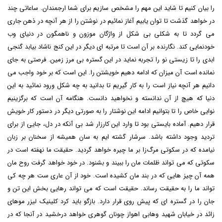
را بیان کنیم تا شاید این مهم را مشخص سازیم برای شما ارجمندان. ساعاتی چند
در خواهد گذشت تا توان یابیم آغاز نمائیم در نوشتن را از هر آنچه در ذهن جاری
می گردد تا به شکلی بی شکل از واژگان موزون و ناهمگون در دنیای وب
خودنمایی کند. نگارنده بر آن است تا مرتبه ای دیگر در این کنج ناشاد بیابد گنجی
ابدی را تا زیستی نو را تجربه نماید در این گستره بی مرز زمین. فرصتی به جای
نمانده است آن میزان که ادامه دهیم خویشتن را. این است که بر خود واجب می
دانیم هر آنچه نیاز است را به کار گیریم تا بدانید به چه شکل ورود نمائید به این
دنیا که هیچ از آن ندانسته و نخواهید دانست. هنگامه آن است که برگزینیم
نوایی خاص را تا بتوانیم ادامه این نوشتار را به صورتی دیگر در دستور کار خویش
قرار دهیم. آماده بایستی بود تا وارد این کارزار شد بی آنکه در دل، جایی از برای
تردید وجود داشته باشد. سرشار گشته ایم به سان همیشه از سخنان بر زبان
نیامده که در سکوتی مرگ‌زا بر ما چیره خواهد گردید. حقیقت ما نهفته است در
سکوتی که می تواند ظلمات مان را ببیند و بشنود. در خود خواهد گرفت روح مان
همه آن چیز هایی که در بند مان کشیده است. خود از آن عاری ست هر چه کی
تواند ما را به حقیقت رساند. حقیقت است که می تواند رهایی بخش این تن و
جان را در گستره ای که پیش روی قرار دارد. بازگو باید کرد
کلینیک لیزر موهای
زائد در خیابان شهید وهابی اهواز
چونان گوهری خواهد درخشید در آنجا که در