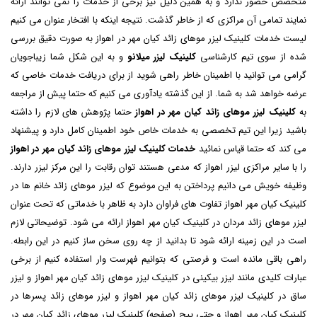
متخصص حضور ندارد و به همین دلیل نیز برخی از خدمات را نمی توانند ارائه
نمایند تمامی آن مراکزی که از خاطر گذشت. نتیجه اینکه با افتخار عنوان می کنیم
لیست خدمات کلینیک لیزر موهای زائد کیان مهر در اهواز به صورت دقیق بررسی
شده از سوی تیم کارشناسی
کلینیک لیزر میلانو
و به این شکل شما زیباجویان
گرامی می توانید با اطمینان خاطر راهی شوید از برای دریافت خدمات خاصی که
عرضه خواهد شد به شما. از این گذشته یادآوری می کنیم که حتما پیش از مراجعه
به
کلینیک لیزر موهای زائد کیان مهر در اهواز
حتما پژوهش های لازم را داشته
باشید زیرا این تیم تخصصی به خدمات خاص خود اطمینان کامل دارد و پیشنهاد
می کند که حتما قیاس نمائید
خدمات کلینیک لیزر موهای زائد کیان مهر در اهواز
را با سایر مراکزی لیزر اهواز که مدعی هستند توان رقابت را این مرکز لیزر دارند.
وظیفه خویش می دانیم پرداختن به این موضوع که لیزر موهای زائد خانم ها در
کلینیک کیان مهر اهواز تفاوت های فراوان دارد به ظاهر با خدماتی که تحت عنوان
لیزر موهای زائد مردان در کلینیک کیان مهر اهواز ارائه می شود. توضیحاتی لازم
است در این زمینه ارائه شود تا بدانید از چه روی سخن ساز کنیم در این رابطه.
راهی باقی مانده است و فرصتی که بتوانیم فهرست وار استفاده کنیم از برخی
عبارات کلیدی مانند لیزر بیکینی در کلینیک لیزر موهای زائد کیان مهر اهواز و لیزر
ساق در کلینیک لیزر موهای زائد کیان مهر اهواز و لیزر موهای زائد پسرها در
کلینیک کیان مهر اهواز و حتی پیج (صفحه) کلینیک لیزر موهای زائد کیان مهر در