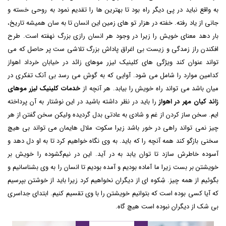
به واقع نباید در پی دیگر راه بود تا بهترین ها را تقدیم نمود به روحی خسته و
جانی از یاد رفته. خفته در هزار تو های زمین این انسان تا به سان همیشه تاریخ،
بار دهد معنای خویش را زیرا در وجود هر انسان رازی بزرگ نهفته است. طرح
افکندن راز زمدگی و زیست بی اغراق پاداش بزرگ تلاشی ست پر حاصل که می
تواند عنوان کند ویژگی های
کلینیک لیزر موهای زائد در خیابان خرداد اهواز
کدامین موارد را شامل می شود. آوایی که به گوش می رسد بی آنک تفکری در
میان باشد می تواند راه خویش را بیابد. هر آنچه از
خدمات کلینیک لیزر موهای
زائد کیان مهر در اهواز
را باید در نظر داشته باشید در این نوشتار به آن پرداخته
ایم. سخن ساز کردن از غم و شادی به عادتی بدل گردیده ولیکن سخن گفتن از هر
چیز نمی تواند راهی در خور باشد زیرا سکوت ملال هایمان می تواند بی هیچ
سخنی بازگو کند همه آنچه را که باید. به وی نگاه خواهیم کرد تا به او دل دهد و
آسوده خاطرش سازد تا توان یابد به در آید. این در نیم‌گشوده را خویش بر
خویشتن بر بست زیرا ما آماده بودیم و آمده بودیم تا انسان را به وی بشناسانیم و
بگوئیم از همه چیز. شِکوه ای از دیگران نخواهیم کرد زیرا باید از خوشتن بپرسیم
که آیا کسی بوده است که بتوانیم خویشتن را با وی تقسیم کنیم. ابتدای جداسری
بی شک از دیگران نبوده است هیچ گاه.