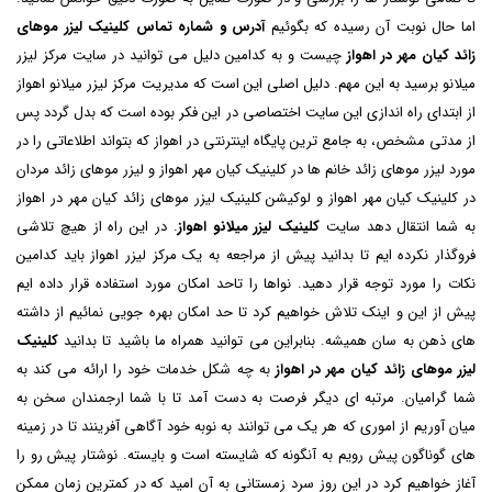
اما حال نوبت آن رسیده که بگوئیم
آدرس و شماره تماس کلینیک لیزر موهای
زائد کیان مهر در اهواز
چیست و به کدامین دلیل می توانید در سایت مرکز لیزر
میلانو برسید به این مهم. دلیل اصلی این است که مدیریت مرکز لیزر میلانو اهواز
از ابتدای راه اندازی این سایت اختصاصی در این فکر بوده است که بدل گردد پس
از مدتی مشخص، به جامع ترین پایگاه اینترنتی در اهواز که بتواند اطلاعاتی را در
مورد لیزر موهای زائد خانم ها در کلینیک کیان مهر اهواز و لیزر موهای زائد مردان
در کلینیک کیان مهر اهواز و لوکیشن کلینیک لیزر موهای زائد کیان مهر در اهواز
به شما انتقال دهد سایت
کلینیک لیزر میلانو اهواز
. در این راه از هیچ تلاشی
فروگذار نکرده ایم تا بدانید پیش از مراجعه به یک مرکز لیزر اهواز باید کدامین
نکات را مورد توجه قرار دهید. نواها را تاحد امکان مورد استفاده قرار داده ایم
پیش از این و اینک تلاش خواهیم کرد تا حد امکان بهره جویی نمائیم از داشته
های ذهن به سان همیشه. بنابراین می توانید همراه ما باشید تا بدانید
کلینیک
لیزر موهای زائد کیان مهر در اهواز
به چه شکل خدمات خود را ارائه می کند به
شما گرامیان. مرتبه ای دیگر فرصت به دست آمد تا با شما ارجمندان سخن به
میان آوریم از اموری که هر یک می توانند به نوبه خود آگاهی آفرینند تا در زمینه
های گوناگون پیش رویم به آنگونه که شایسته است و بایسته. نوشتار پیش رو را
آغاز خواهیم کرد در این روز سرد زمستانی به آن امید که در کمترین زمان ممکن