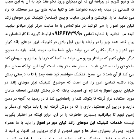
ها و فرو شویم در بیراهه ای که آن دیگران ورود نخواهند کرد به آن به این سبب
که انسانی در میانه راه دیده نخواهد شد و تنها سایه های بی سر هستند که راه
می نمایند ما را. لوکیشن و آدرس سایت و پیج (صفحه) کلینیک لیزر موهای زائد
کیان مهر اهواز را می توانید در منو تماس با ما سایت مرکز لیزر میلانو بیابید.
09166173990
البته می توانید با شماره تماس
ارتباط گیرید تا کارشناسان ما
بیان کنند همه چیز را در رابطه با لیزر فول بادی در کلینیک لیزر موهای زائد کیان
مهر اهواز و دیگر نکاتی که می تواند برای شما جالب توجه باشد. باید به نحوی
دیگر عنوان کنیم که نوشتار روبرو می تواند به آنجا که دریا را بیاغازیم، میهمان کند
ما دو تن را به جشنی ناپیدا. بسیار عقب تر رفته است گویا این نوا که سخن ساز
می کند از آن بامداد بی صبح. تفکیک خواهیم کرد همه چیز را تا به درستی پیش
برده باشیم تمامی امور را. این است که موضوع
کلینیک لیزر موهای زائد در
خیابان ایدون اهواز
به اندازه ای اهمیت یافته که در بخش ابتدایی افسانه هامان
مورد استفاده قرار گرفته تا بتواند شما را راهنمایی کند تا در رسید به آنچه در ذهن
دارید و در پی آن هستید. باری را که در دوش گرفته ایم را باید مرتبه ای دیگر بر
زمین نهیم تا بیافزائیم بسیاری خاطرات را بر آن. برای اینکه در اختیار بگیرید
لیست
خدمات کلینیک لیزر موهای زائد کیان مهر در اهواز
را باید با ما همراه
شوید. پس از بسیاری سفر ها و عبور نمودن از اواج دریایی بی انتها، بر آنیم تا
پارو وانهیم و خلوتی چهلو گیریم که استواری امن و امین زمین را یادآروی کند زیر