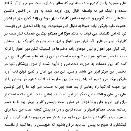
های موجود را باز کردیم و دانسته ایم که سالیان درازی ست سراغی از آن گرفته
نشده و اینک نیز به واسطه اقبال روی آورده شده به وی. در اختیار داشتن
اطلاعاتی مانند
آدرس و شماره تماس کلینیک لیزر موهای زائد کیان مهر در اهواز
اهمیت دارد ولیکن نباید صرفا به دنبال این موضوعات بود بلکه تحقیق می بایست
کرد که این کلینیک می تواند به مانند
مرکز لیزر میلانو
بهترین خدمات لیزر سینه در
کلینیک لیزر موهای زائد کیان مهر اهواز و لیزر تمام بدن در کلینیک لیزر موهای
زائد کیان مهر اهواز و لیزر موهای زائد دخترها در کلینیک کیان مهر اهواز را ارائه
نماید یا خیر. میلانو اهواز پیشرو بوده است در این زمینه ها و همگان اذعان می
کنند که این خدمات به صورت تخصصی و تأیید شده از سوی پزشکان تنها در
انحصار این مرکز لیزر می باشد و بس. این درد بی امان را نمی توان تاب آورد
ولیکن نیک می دانیم که راهی به جز این نداریم که ادامه دهیم در نوشتن را از
این جهت که تنها راه رهایی از بند همه چیز به حساب می آید ما را این نوشتن
های بی مان و البته دلیل دیگر نیز این است که زمانی اندک باقی مانده است از
برای این تن و جان و تا توانی در میان است بایستی کار را پیش برد تا به صدر
رسانیم سایت میلانو اهواز را. ساده ترین راه را در پیش گرفته است این دنیا برای
از میان بردن نگارنده و ما نیز می دانیم چه ها در سر می پروراند این گیتی و آن
کهکشان. تا صبح به پیش آید باید بر آن باشیم که خویشتن را رها کنیم از دانسته