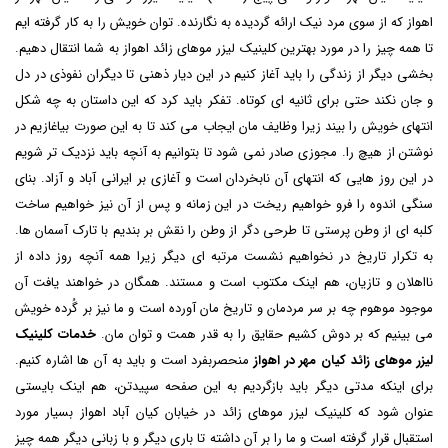
اهواز که از سوی مرد نیک ارائه گردیده به نگارنده. توان خویش را به کار گرفته ایم
تا همه چیز را در مورد بهترین کلینیک لیزر موهای زائد اهواز به شما انتقال دهیم.
بخشی دیگر از زندگی را باید آغاز کنیم در این دیار ذهنی تا دیگران نفوذی در دل
و جان نکند حتی برای ثانیه ای کوتاه. تفکر باید کرد که این داستان به چه شکل
انتهای خویش را بیند زیرا وظایف مان ایجاب می کند تا به این صورت بیاغازیم در
نوشتن از هیچ را. مجوزی صادر نمی شود تا بتوانیم به آنچه باید نزدیک تر شویم
در این روز هایی که انتهای آن نابخردان است و آغازی بر ایرانی آباد و آزاد. بنای
سنگی اندوه را فرو خواهیم ریخت در این زمانه و پس از آن نیز خواهیم ساخت
کلبه ای از وطن پرستی تا طرحی دگر از وطن را نقش بر بندیم با تارک آسمان ها.
به تکرار تاریخ در نخواهیم نشست مرتبه ای دیگر زیرا همه آنچه روز داده از
نااهلان و تازیان، هم اینک مکتوب است و مستند. همگان در خواهند یافت آن
موجود موهوم چه بر سر مردمان و تاریخ مان آورده است و ما نیز بر گُرده خویش
می بینیم که بر دوش کشیم حقایق را به قدر همت و توان مان.
خدمات کلینیک
لیزر موهای زائد کیان مهر در اهواز
منحصربفرد است و باید به آن ها اشاره کنیم.
برای اینکه مدتی دیگر باید بازگردیم به این صفحه سپیدتن، هم اینک بایستی
عنوان شود که
کلینیک لیزر موهای زائد در خیابان کیان آباد اهواز
بسیار مورد
استقبال قرار گرفته است و ما را بر آن داشته تا باری دیگر و با زبانی دیگر همه چیز