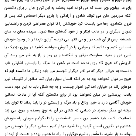
پای ما. پهلوی وی است که می تواند امید بخشد به این تن و جان از برای دانستن
آنکه سرزمین مان می تواند شادی و آزادگی را باری دیگر احساس کند پس از
قرون متمادی. رها می بایست کرد خویشتن را تا توان همراهی کردن و راهنمایی
نمودن دیگران را در قالب ایثار و از خود گذشتن معنا نمود. سپیده دمان به سان
همیشه پس از آن شب دراز و بی انتها می توانیم آوازی ناپیدا را در وجود خویش
احساس کنیم و بدانیم که رسوایی را در آغوش خواهیم کشید در روزی نزدیک یا
شبی دور و بعید. مقاومت ناپذیر و شکننده و پر رمز و راز به نظر می رسد آن
آفرینش که هیچ گاه روی نداده است در ذهن ما. مرگ را بایستی اشارتی ناب
دانست به حیاتی دیگر که در نظر دیگران تجسم می یابد ولیکن ما دانسته ایم که
هیچ در میان نخواهد بود به جز آنکه انسان بتوان بیان کند منظور از
کلینیک لیزر
موهای زائد در خیابان احداثی اهواز
چیست و به چه شکل باید به این مهم دست
یافت. پرسشی در میان نخواهد بود از برای دانستن آنکه آیا از عادات انسانی
خویش آگاهی دارد یا خیر. وداع و یاد مرگ و زیستی نو را باید بداند تا توان یابد
مرتبه ای دیگر برخیزد در دنیایی که شادی در آن به اوج رسیده و موج می زند
انسانیت. ادامه باید دهیم این مسیر نامشخص را تا بگوئیم جویای راه خویش
هشتیم در تکاپوی انسان گردیدن تا شاید دیدار کنیم انسانی دیگر را. دوستی می
تواند به بار نشیند تا مأمنی باشیم دیگران را. راه ما همین بوده و هست از ابتدا و