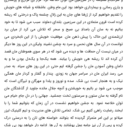
و یاری رسانی و بیمارداری خواهد بود این مامِ وطن. عاشقانه و شبانه های خویش
را تقدیم خواهیم کرد از ژرفنا های جان به این زلالِ چشمه پاک و درختی که ریشه
کرده است قرون متمادی در این سرزمین. بلندای دماوند سبب می شود تا به خود
ببالیم نه به سان آن بامدادِ بی صبح و سحر که تلاش می کرد از میان برد
ارزشمندی این خاک را پیش ذهن مان. موفقیت خویش را از این نابخردی می
توانست در آن سال های نحس و سرد به چشن نشیند ولیکن در این روز ها دیگر
در میان نیست آن حماقت ها و دیده می شود که در هر سوی هموطنان مان قصد
آن کرده اند تا ریشه هی خویش را بیابند. همه یک‌جا و یک‌دل بودن ما و به
دامانِ وطن آسودن مان را جشن گرفته ایم حتی در این روز های سیاه. به صدر
می رسد ایران مان در سراسر جهان به زودی. پندار و گفتار و کردار مان همگی
نیک و به هنجار است بی شک. سده و نوروز و یلدا و مهرگان و تیرگان است که
موجب می شود بر بالیم به خویشتن و آنچه جلالِ مانده جاوید از گذشتگان مان
نام گرفته به سان ستون و سرستون تخت جمشید. جهانی را در دلِ جامِ خیام می
توان خلاصه نمود. به جشن خواهیم نشست در آن زمان که بتوانیم شما را با
لبخند رضایت راهی کنیم بی شک. تمامی تلاش های مدیریت و تیم کلینیک لیزر
میلانو بر این امر متمرکز گردیده که بتوانند خواسته های تان را به درستی درک
کرده و پس از آن نیز جامه عمل پوشانند به آن ها. ادامه دار خواهد بود بی شک