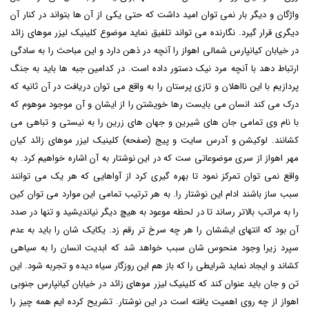
واژگان و دیگر بار نمی توان امید داشت که حتی یکی از آن ها بتواند در کنار آن
دیگری قرار گیرد. نگارنده می تواند تلفیق نماید موضوع
کلینیک لیزر موهای زائد
در خیابان کیانپارس شمالی اهواز
را آنچه در ذهن دارد و این مباحث را به سادگی
ارتباط دهد با آنچه مرد نیک دستور داده است. در کدامین جبه ها باید به جنگ
پردازیم با این نااهلان و تازی پرستان را به واقع می توان دریافت در آن ثانیه که
درک می کند انسان می بایست رها خویشتن را از ایشان و آن موجود موهوم که
با نام وی تمامی جان های شیرین و جهان های زرین را به نیستی و تباهی می
کشانند. لوکیشن و آدرس سایت و پیج (صفحه) کلینیک لیزر موهای زائد کیان
مهر اهواز از سری موضوعاتی ست که در این نوشتار به آن اشاره خواهیم کرد. به
واقع نمی توان تمرکز نمود تا بهره گیری کرد از آواهایی که هر یک می توانند
سبب ساز باشند ادام این نوشتار را. به هر ترتیب تمامی این موارد می توان کین
را به مراتب بالاتر رساند تا در لحظه موعود به هیچ دیگر نیاندیشید و تنها در صدد
آن بود که انتهای ایششان را هر چه سرخ تر رقم زد. یکایک شان را باید به عدم
سپرد زیرا وجود منحوس شان سبب خواهد شد که ابدیت انسان را به سیاهی
کشاند و ایجاد نماید شرایطی را که باز هم این روزگار سیاه دیده و تجربه شود. این
تن و جان باید عنوان کند که
کلینیک لیزر موهای زائد در خیابان کیانپارس جنوبی
اهواز
از چه روی اهمیت یافته است در این نوشتار. تشریح کرده ایم همه چیز را