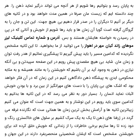
به پایان رسد و بتوانیم رها شویم از هر آنچه می تواند درگیر نماید ذهن را. هر
چند دانسته ایم که زیست مان صرفا در همین مدت خواهد بود و در ثانیه های
دیگر بر آنیم تا دیگران را در صدر قرار دهیم بی هیچ جهت. این تن و جان را به
گروگان گرفته است گویا آن زمان ها و باید رها شویم از خویش و آنانی که در پی
در رسیدن به خواسته هایشان هستند و بس.
آدرس و شماره تماس کلینیک لیزر
موهای زائد کیان مهر در اهواز
را می توانید از ما بخواهید. تا این ثانیه مشخص
نگردیده که کدامین مسیر را باید پیش گیریم تا پیشگیری نمائیم از هدر رفتِ توان
و زمان مان. شاید بی هیچ مقصدی پیش رویم در این صفحه سپیدتن و بی آنکه
نیازی در ذهن به وجود آید بر آن باشیم که خویشتن را به مانند همیشه و به مثابه
محکومی ابدی به پیشگاه ذهن دادگاهی کنیم در این زمان که در آن فکر خواهد
بود که اشک های بی پایان را با دست های مهرانگیز از بین برد و با بودنِ خویش
اثبات نماید انسان را. بسیار دور به نظر می رسد که در این ثانیه ها بدانیم به
کدامین سوی باید رویم در این نوشتار و به همین جهت است که عنوان می کنیم
زیباترین ثانیه ها و آرامش بخش ترین زمان ها همانی ست که نگارنده غرقه می
گردد در ژرفنا های ذهن تا یک به یک سرک کشیم بر سلول های خاکستری رنگ و
دود زده تا رها سازیم برخی خاطرات را از زندانی که خویش خلق کرده اند برای
خویشتن. مشخص است که ایشان شخصیتی منحصربفرد دارند در این جهان و