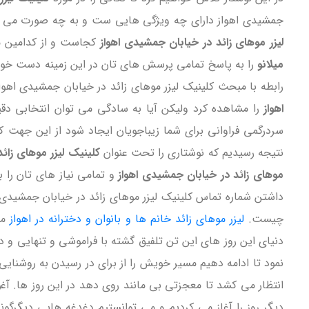
جمشیدی اهواز دارای چه ویژگی هایی ست و به چه صورت می تواند
لیزر موهای زائد در خیابان جمشیدی اهواز
کجاست و از کدامین مس
میلانو
را به پاسخ تمامی پرسش های تان در این زمینه دست خواهی
رابطه با مبحث کلینیک لیزر موهای زائد در خیابان جمشیدی اهوا
اهواز
را مشاهده کرد ولیکن آیا به سادگی می توان انتخابی دقیق
سردرگمی فراوانی برای شما زیباجویان ایجاد شود از این جهت که نم
نتیجه رسیدیم که نوشتاری را تحت عنوان
کلینیک لیزر موهای زائ
موهای زائد در خیابان جمشیدی اهواز
و تمامی نیاز های تان را ب
داشتن شماره تماس کلینیک لیزر موهای زائد در خیابان جمشیدی اه
چیست.
لیزر موهای زائد خانم ها و بانوان و دخترانه در اهواز
می
دنیای این روز های این تن تلفیق گشته با فراموشی و تنهایی و دا
نمود تا ادامه دهیم مسیر خویش را از برای در رسیدن به روشنای
انتظار می کشد تا معجزتی بی مانند روی دهد در این روز ها. آغو
دیگر روز را آغاز می کردیم و می توانستیم دغدغه هایی دیگرگو