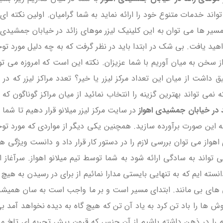
 خدمات متنوع خود را ارائه نماید به شما گرامیان. اولین نکته ای
یر ها می توان به این کلینیک لیزر موهای زائد در خیابان جمشید
د یافت. بی شک در ابتدا باید در نظر گرفت که به چه دلیل مورد تو
ز سخن به میان آوریم با شما عزیزان. نکته این است که امروزه می تو
 داشت از میان این تعداد مرکز لیزر یا خیر؟ تعدد مراکز لیزر که 
ی تواند بهترین گزینه را انتخاب نمائید از میان مراکز گوناگون که لی
د در خیابان جمشیدی اهواز
در سایت مرکز لیزر میلانو قرار دهیم تا شما
ه این صورت برآورده سازید. همچنین یکی دیگر از مواردی که مورد توج
واز می توان بررسی لازم را در دستور کار قرار داد و دانست ویژگی ها
 تواند به سادگی ارائه شود به شما توسط تیم میلانو اهواز. سرآغاز 
نسته ایم که به تنهایی بایستی مدارا نمائیم از برای در رسیدن به هی
ی های بی مانند. ابتدای مسیر است و بر ما واجب است به سان همیشه ت
ش ها را باد تن کرد به یاد آن تن که هیچ گاه به دیده نخواهد آمد بی
نه را در ذهن داشته باشیم از آن جنس که قرون پیش تجربه ای تلخ می