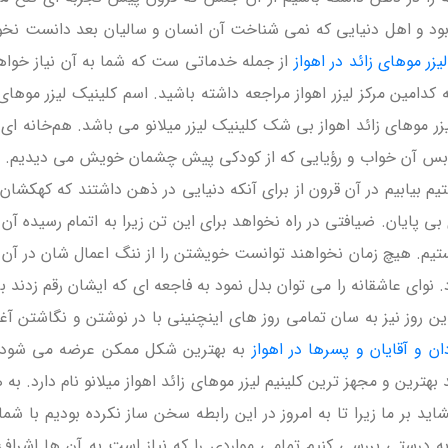
ا بود و اهل دنیایی که نمی شناخت آن انسان و سالیان بعد دانست نخو
لیزر موهای زائد در اهواز
از جمله خدماتی ست که شما به آن نیاز خواهی
کدامین مرکز لیزر اهواز مراجعه داشته باشید. اسم کلینیک لیزر موهای
زر موهای زائد اهواز بی شک کلینیک لیزر میلانو می باشد. هم‌خانه ای
ود و بس آن خواب و رؤیایی که از کودکی پیش چشمان خویش می دیدیم. ش
یم بیابیم در آن قرون از برای آنکه دنیایی در ذهن داشتند که کهکشان
 بی پایان. ضیافتی در راه نخواهد برای این تن زیرا به اتمام رسیده آ
م. هیچ زمان نخواهند توانست خویشتن را از ننگ اعمال شان در آن سال 
وای عاشقانه را می توان بدل نمود به فاجعه ای که ایشان رقم زدند برا
ا این روز نیز به سان تمامی روز های اینچنینی با در نوشتن و نگاشتن آ
ان و آقایان و پسرها در اهواز
به بهترین شکل ممکن عرضه می شود در ا
ترین و مجهز ترین کلینیم لیزر موهای زائد اهواز میلانو نام دارد. به 
د بر ما زیرا تا به امروز در این رابطه سخن ساز نکرده بودیم با شما
ه درستی بررسی کنیم تمامی مواردی را که نیاز است به آن ها اِشراف د