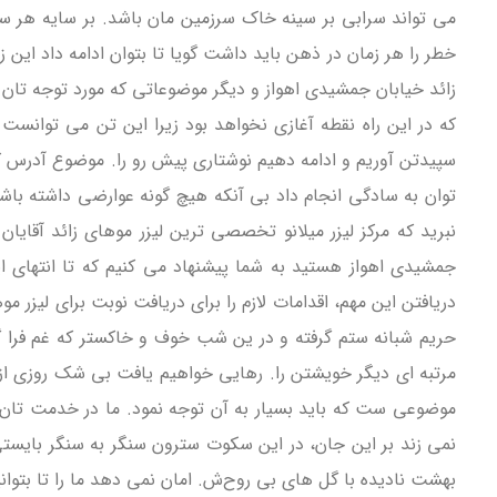
می تواند سرابی بر سینه خاک سرزمین مان باشد. بر سایه هر سنگ 
خطر را هر زمان در ذهن باید داشت گویا تا بتوان ادامه داد این ز
زائد خیابان جمشیدی اهواز و دیگر موضوعاتی که مورد توجه تان 
که در این راه نقطه آغازی نخواهد بود زیرا این تن می توانست پ
سپیدتن آوریم و ادامه دهیم نوشتاری پیش رو را. موضوع آدرس کلین
توان به سادگی انجام داد بی آنکه هیچ گونه عوارضی داشته باش
نبرید که مرکز لیزر میلانو تخصصی ترین لیزر موهای زائد آقایا
جمشیدی اهواز هستید به شما پیشنهاد می کنیم که تا انتهای این
دریافتن این مهم، اقدامات لازم را برای دریافت نوبت برای لیزر مو
حریم شبانه ستم گرفته و در ین شب خوف و خاکستر که غم فرا گرفته
مرتبه ای دیگر خویشتن را. رهایی خواهیم یافت بی شک روزی از
موضوعی ست که باید بسیار به آن توجه نمود. ما در خدمت تان ه
نمی زند بر این جان، در این سکوت سترون سنگر به سنگر بایستی چر
بهشت نادیده با گل های بی روح‌ش. امان نمی دهد ما را تا بتوانی