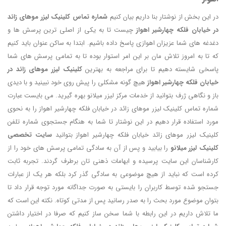
در این بخش از نوشتار بنا داریم بیان کنیم
شماره تماس کلینیک لیزر موهای زائد
در خیابان فلکه چهارشیر اهواز
چیست تا به یکی از اصلی ترین پرسش ها و
دغدغه های شما عزیزان اهوازی پاسخ داده باشیم. ابتدا به ساکن عنوان باید کنیم
که تا به امروز تلاش مان بر این امر استوار بوده تا به تمامی پرسش های شما
پاسخی شایسته دهیم تا برای مراجعه به بهترین
کلینیک لیزر موهای زائد در
خیابان فلکه چهارشیر اهواز
هیچ گونه مشکلی را پیش روی خود نبینید و با دیدی
باز و نگاهی ژرف بتوانید از خدمات مرکز لیزر میلانو بهره گیرید. می بایست عبارت
شماره تماس کلینیک لیزر موهای زائد در خیابان فلکه چهارشیر اهواز را به نحوی
مورد استفاده قرار دهیم در این نوشتار تا شما به هنگام جستجوی شماره تلفن
کلینیک لیزر موهای زائد خیابان فلکه چهارشیر اهواز بتوانید
سایت تخصصی
کلینیک لیزر میلانو
را بیابید و پس از آن به سادگی تمامی پرسش های خود را از
کارشناسان این سایت پرسیده و ابهامات ذهنی تان برطرف گردند. تجربه ثابت
کرده است که نباید از هیچ موضوعی به سادگی گذر کرد بلکه هر یک از عبارات
جستجو شده توسط کاربران را بایستی به صورت جداگانه مورد توجه قرار داد تا
بتوان موضوع مورد بحث را به صدر رسانید پس از مدتی کوتاه. نکته این است که
ما تلاش داریم در این رابطه با شما سخن ساز کنیم که صرفا در اختیار داشتن