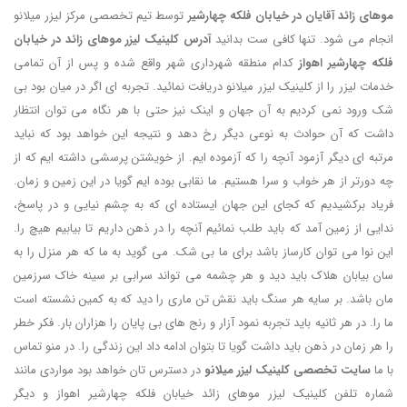
موهای زائد آقایان در خیابان فلکه چهارشیر
توسط تیم تخصصی مرکز لیزر میلانو
انجام می شود. تنها کافی ست بدانید
آدرس کلینیک لیزر موهای زائد در خیابان
فلکه چهارشیر اهواز
کدام منطقه شهرداری شهر واقع شده و پس از آن تمامی
خدمات لیزر را از کلینیک لیزر میلانو دریافت نمائید. تجربه ای اگر در میان بود بی
شک ورود نمی کردیم به آن جهان و اینک نیز حتی با هر نگاه می توان انتظار
داشت که آن حوادث به نوعی دیگر رخ دهد و نتیجه این خواهد بود که نباید
مرتبه ای دیگر آزمود آنچه را که آزموده ایم. از خویشتن پرسشی داشته ایم که از
چه دورتر از هر خواب و سرا هستیم. ما نقابی بوده ایم گویا در این زمین و زمان.
فریاد برکشیدیم که کجای این جهان ایستاده ای که به چشم نیایی و در پاسخ،
ندایی از زمین آمد که باید طلب نمائیم آنچه را در ذهن داریم تا بیابیم هیچ را.
این نوا می توان کارساز باشد برای ما بی شک. می گوید به ما که هر منزل را به
سان بیابان هلاک باید دید و هر چشمه می تواند سرابی بر سینه خاک سرزمین
مان باشد. بر سایه هر سنگ باید نقش تن ماری را دید که به کمین نشسته است
ما را. در هر ثانیه باید تجربه نمود آزار و رنج های بی پایان را هزاران بار. فکر خطر
را هر زمان در ذهن باید داشت گویا تا بتوان ادامه داد این زندگی را. در منو تماس
با ما
سایت تخصصی کلینیک لیزر میلانو
در دسترس تان خواهد بود مواردی مانند
شماره تلفن کلینیک لیزر موهای زائد خیابان فلکه چهارشیر اهواز و دیگر