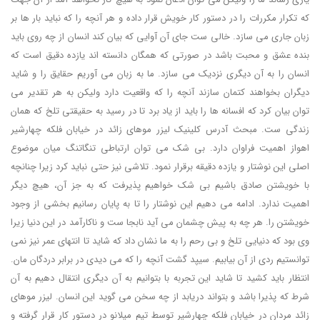
که تکرار مکررات را در دستور کار خویش قرار داده و هر آنچه را که نباید بار ها بر
زبان جاری می سازد. خالی ست جای آن آوایی که بیان کند انسان از چه روی باید
بنده عشق و محبت باشد در صورتی که همگان دانسته اند یازده دقیق است که
انسان را به آن دیگری نزدیک می سازد. ما به زبان می آوریم حقایق را و شاید
دیگران بخواهند کتمان سازند آنچه را که واقعیت دارد ولیکن به هر تقدیر می
توان بیان کرد که افسانه ها را باید از یاد برد تا در رسید به حقیقتی تلخ که همان
زندگی ست. مبحث آدرس کلینیک لیزر موهای زائد در خیابان فلکه چهارشیر
اهواز اهمیت فراوان دارد. بی شک می توان ارتباطی تنگاتنگ میان موضوع
اصلی این نوشتار و یازده دقیقه برقرار نمود. تلاشی نیز حتی نباید کرد زیرا چنانچه
با خویشتن صادق باشیم بی شک خواهیم پذیرفت که به جز آن، هیچ دیگر
اهمیت ندارد. ادامه می دهیم این نوشتار را تا به پایان رسانیم بخشی از وجود
خویشتن را. هر چه به پیش چشمان می آید نابجا ست و ناکارآمد در این دنیا زیرا
وی بود که دنیایی تلخ و بی رحم را به ما نشان داد که شاید تا انتهای عمر نیز نمی
توانستیم ردی از آن بیابیم. سیپد گشت آنچه را که می دیدی در برابر دردگان مان.
انتظار باید کشید تا شاید این تجربه با بتوانیم به آن دیگری انتقال دهیم به آن
شرط که پذیرا باشد و بتواند دریابد از چه سخن می گوید این انسان. لیزر موهای
زائد مردان در خیابان فلکه چهارشیر توسط تیم میلانو در دستور کار قرار گرفته و