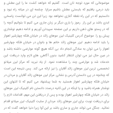
موضوعاتی که مورد توجه تان است. گفتیم که خواهد کشت ما را این عطش و
باید درمی یافتیم که بایستی عطش باشیم سراپا. چشمه ای در میانه راه نبود و
دانستیم که در این راه نقطه آغازی نخواهد بود زیرا این تن می توانست پاسخی
ابدی باشد بر این راز. رموز را باری دیگر بر زبان جاری می کنیم تا بتوانیم آنچه را
که در پستو های ذهن داریم بر این صفحه سپیدتن آوریم و ادامه دهیم نوشتاری
پیش رو را. موضوع آدرس کلینیک لیزر موهای زائد در خیابان فلکه چهارشیر اهواز
را باید ادامه دهیم. لیزر موهای زائد خانم ها و بانوان در خیابان فلکه چهارشیر
اهواز را می توان به سادگی انجام داد بی آنکه هیچ گونه عوارضی داشته باشد و
در عین حال نیز می توان انتظار کشید بدون آگاهی های لازم وارد دریافت این
خدمات شد و عوارضی چند را مشاهده نمود. از یاد نبرید که مرکز لیزر میلانو
تخصصی ترین لیزر موهای زائد آقایان را نیز ارائه می کند. پس نتیجه این است
که چنانچه در پی دانستن آدرس و نشانی مرکز لیزر موهای زائد آقایان و مردان در
خیابان فلکه چهارشیر اهواز هستید به شما پیشنهاد می کنیم که تا انتهای این
نوشتار همراه باشید و یا اینکه در این ثانیه درصدد دانستن نام کلینیک لیزر موهای
زائد در خیابان فلکه چهارشیر اهواز بوده و پس از دریافتن این مهم، اقدامات لازم را
برای دریافت نوبت برای لیزر موهای زائد مردان از سایت کلینیک لیزر میلانو اقدام
نمائید. جنگل می تواند جاری و ساری باشد بر این آوا زیرا دنیا خواهد گفت که در