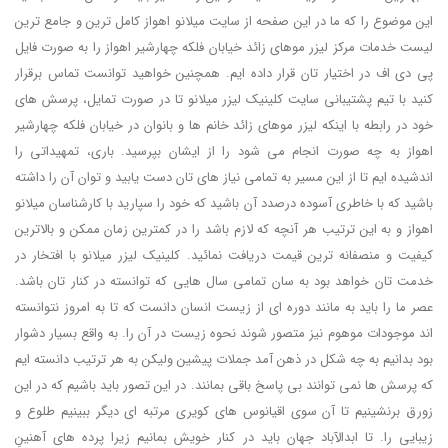
این موضوع را که ما در این صفحه از سایت میلانو اهواز کامل ترین و جامع ترین
لیست خدمات مرکز لیزر موهای زائد خیابان فلکه چهارشیر اهواز را به صورت فایل
پی دی اف در اختیار تان قرار داده ایم. همچنین خواهید توانست تماس برقرار
کنید با تیم پشتیبانی سایت کلینیک لیزر میلانو تا در صورت تمایل، پرسش های
خود در رابطه با اینکه لیزر موهای زائد خانم ها و بانوان در خیابان فلکه چهارشیر
اهواز به چه صورت انجام می شود را از ایشان بپرسید. باری، تمهیداتی را
اندشیده ایم تا از این مسیر به تمامی نیاز های تان دست یابید و توان آن را داشته
باشید که با خاطری آسوده درصدد آن باشید که خود را سپارید با کارشناسان میلانو
اهواز و به این ترتیب هر آنچه که لازم باشد را در کمترین زمان ممکن و بالاترین
کیفیت و منصفانه ترین قیمت دریافت نمائید. کلینیک لیزر میلانو با افتخار در
خدمت تان خواهد بود به سان تمامی سال هایی که توانسته در کنار تان باشد.
عصر ما را باید به مانند دوره ای از زیست انسان دانست که تا به امروز نتوانسته
اند موجودات موهوم نیز متصور شوند نحوه زیست در آن را. به واقع بسیار دشوار
بود بدانیم به چه شکل در ذهن آمد جملات پیشین ولیکن به هر ترتیب دانسته ایم
که پرسش ها نمی توانند بی پاسخ باقی بمانند. در این تصور باید باشیم که در این
زورق برنشینیم تا آن سوی اقیانوس های کویری مرتبه ای دیگر ببینیم طلوع و
زیبایی را. تا ابدالآباد جهان باید در کنار خویش بمانیم زیرا پرده های آهنینِ