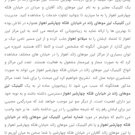
یک کلینیک معتبر و به نام. لیزر موهای زائد آقایان و مردان در خیابان فلکه
چهارشیر اهواز را به ما سپارید تا بتوانید تفاوت خدمات را مشاهده کنید. مدیریت
این
کلینیک لیزر موهای زائد در خیابان فلکه چهارشیر اهواز
همواره در تلاش بوده
تا بهترین ها را ارائه نماید به زیباجویانی که مراجعه می کنند به این مرکز لیزر
اهواز تا اعتماد ایشان را به
میلانو اهواز
جلب کرده و از این مسیر نامی نیک بر
جای گذارد از خویش. آنگونه که مشخص است و کاملا آگاه هستید امروزه می
توان بسیاری از مراکز لیزر موهای زائد اهواز را در خیابان های مختلف مشاهده
کرد که به صورت مجاز و غیرمجاز مشغول به فعالیت هستند. تعدد این مراکز و
انواع کلینیک لیزر موهای زائد در خیابان فلکه چهارشیر اهواز می تواند به صورت
شمشیری دولبه عمل کند. تشریح خواهیم کرد این مبحث را برای شما. تعدد مراکز
مذکور همانگونه که سبب می شود تا زیباجویان ساده تر به یک
کلینیک لیزر
موهای زائد در خیابان فلکه چهارشیر اهواز
دسترسی داشته باشند و به نوبه خود
نیز دارای اهمیت است، از دیگر سو نیز موجب خواهد شد که سردرگمی عجیبی
نیز برای ایشان رقم زند که نتیجه مطلوبی را در پی نداشته باشد. ما بر خود واجب
می دانیم که بتواینم در مورد
شماره تماس کلینیک لیزر موهای زائد در خیابان
فلکه چهارشیر اهواز
و یا نام کلینیک لیزر موهای زائد خیابان فلکه چهارشیر اهواز و
یا لیزر موهای زائد آقایان در خیابان فلکه چهارشیر با شما سخن به میان آوریم تا