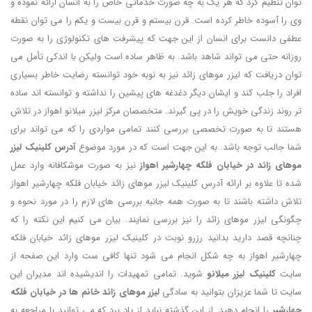
توان تنظیم کرد که هر یک به چه صورت خدماتی خاص را به انسان ارائه نموده و
وی را آسوده خاطر کرده است. قرن بیستم و قرن بیست و یکم را می توان نقطه
عطفی دانست برای انسان از این جهت که پیشرفت های تکنولوژی را به صورت
روزانه حتی می تواند شاهد باشد. به ظاهر ساده است ولیکن با اندکی تأمل می
توان دریافت که لیزر موهای زائد نیز به نوبه خود توانسته رضایت خاطر بسیاری
افراد را جلب کند و ایشان دیگر دغدغه های پیشین را نداشته و توانسته اند ساده
تر روند زندگی خویش را در پی گیرند. متخصصان مرکز لیزر میلانو اهواز در تلاش
هستند تا به صورت تخصصی بررسی کنند تمامی مواردی را که می تواند برای
شما جالب توجه باشد. به این جهت است که در مورد موضوع
آدرس کلینیک لیزر
موهای زائد در خیابان فلکه چهارشیر اهواز
نیز به صورت موشکافانه وارد عمل
شده تا علاوه بر ارائه آدرس کلینیک لیزر موهای زائد خیابان فلکه چهارشیر اهواز
تلاش داشته باشند تا به صورت همه جانبه بررسی های لازم را در مورد نحوه و
چگونگی لیزر موهای زائد را نیز بررسی نمایند. بیان می کنیم این نکته را که
چنانچه قصد دارید بدانید رزرو نوبت در کلینیک لیزر موهای زائد خیابان فلکه
چهارشیر اهواز به چه شکل انجام می شود تنها کافی ست وارد این صفحه از
سایت
کلینیک لیزر میلانو
شوید. تمامی تمهیدات را اندیشیده اند مدیران این
سایت تا شما عزیزان بتوانید به سادگی
لیزر موهای زائد خانم ها در خیابان فلکه
چهارشیر
را انجام دهید. از این گذشته نباید از یاد برد که می توانید با مراجعه به