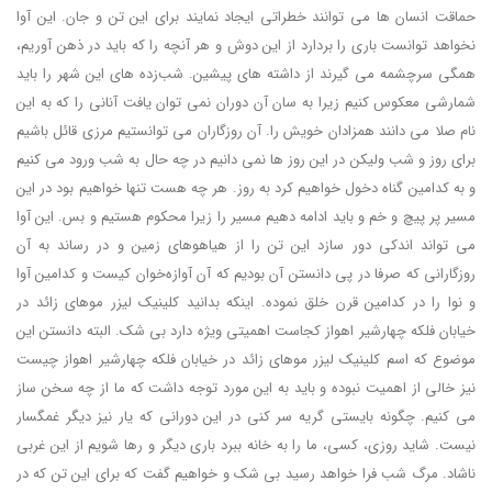
حماقت انسان ها می توانند خطراتی ایجاد نمایند برای این تن و جان. این آوا
نخواهد توانست باری را بردارد از این دوش و هر آنچه را که باید در ذهن آوریم،
همگی سرچشمه می گیرند از داشته های پیشین. شب‌زده های این شهر را باید
شمارشی معکوس کنیم زیرا به سان آن دوران نمی توان یافت آنانی را که به این
نام صلا می دانند همزادان خویش را. آن روزگاران می توانستیم مرزی قائل باشیم
برای روز و شب ولیکن در این روز ها نمی دانیم در چه حال به شب ورود می کنیم
و به کدامین گناه دخول خواهیم کرد به روز. هر چه هست تنها خواهیم بود در این
مسیر پر پیچ و خم و باید ادامه دهیم مسیر را زیرا محکوم هستیم و بس. این آوا
می تواند اندکی دور سازد این تن را از هیاهوهای زمین و در رساند به آن
روزگارانی که صرفا در پی دانستن آن بودیم که آن آوازه‌خوان کیست و کدامین آوا
و نوا را در کدامین قرن خلق نموده. اینکه بدانید کلینیک لیزر موهای زائد در
خیابان فلکه چهارشیر اهواز کجاست اهمیتی ویژه دارد بی شک. البته دانستن این
موضوع که اسم کلینیک لیزر موهای زائد در خیابان فلکه چهارشیر اهواز چیست
نیز خالی از اهمیت نبوده و باید به این مورد توجه داشت که ما از چه سخن ساز
می کنیم. چگونه بایستی گریه سر کنی در این دورانی که یار نیز دیگر غمگسار
نیست. شاید روزی، کسی، ما را به خانه ببرد باری دیگر و رها شویم از این غربی
ناشاد. مرگ شب فرا خواهد رسید بی شک و خواهیم گفت که برای این تن که در