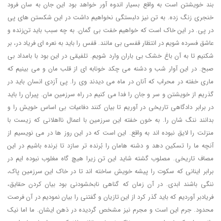
بند خویشتن است به واقع بسیار اندوه آور خواهد بود این جان به سان فرود
خنجری زنگ زده. به تن نیز دلبستگی نخواهیم داشت در این شکستن های پی
در پی. در این خاک است که خواهیم خفت بی گمان. به چه سبب باید تن‌زنده و
عاشق فسرده شویم در انتظار قفسی بی مانند. قفس را باید به نعره ای فریاد در، بر
شکنیم تا به آن باغ خشک بی باران وارد شویم. تلفیقی در این بود با بامداد بی
صبح. در این آوار شب و دشنه می چکد خونابه ای از قلب مان و می بینیم که
ماری خفته در محراب که آنان در ماه می دیدند وی را. پی آزدی انسان باید در
گذریم از خویشتن و سر و جان را فدا می کنیم در راه سرزمین مان. پیران را باید
در برابر دادگاهی تاریخی در آوریم تا بیان کنند دفاعیات بی اساس خویش را و
بدانند ننگ شان را. به خون خفته این سرزمین با اعمال نااهلانی که زیست با
منزلت را لایق نبوده اند به واقع. این است که در این روز ها در می نویسیم از
آنچه ما را تسکین دهد و دشنه هامان را بُرنده تر سازد تا بَرنده باشیم در این
مصاف تاریخی. مصلوب گشته شاید این تن زیرا هیچ گاه مغلوب نبوده ایم در
برابر اینانی که سکوت را پیشه خویش ساخته اند تا در خاک این سرزمین پاک،
ننگی باشند ابدی. در آن زمان که گناهی نابخشودنی بود بیان کردن حقایق،
فریادبر آوردیم که باید گذر کرد از این تازیان و گفتنی را بیان نمودیم در آن فرصت
محدود. جرم این است و مجرم نیز مشخص گردیده در ذهن ایشان. ما اما نیک