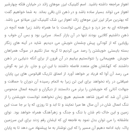
اهواز مراجعه داشته باشید. اسم کلینیک لیزر موهای زائد در خیابان فلکه چهارشیر
اهواز می تواند بسیار ساده باشد و در ذهن تان باقی بماند. به شما خواهیم گفت
که بهترین مرکز لیزر لیزر موهای زائد اهواز بی شک کلینیک لیزر میلانو می باشد.
هم‌خانه ای به جز درد و دروغ نمی توانست با ما همراه باشد زیرا همه آنچه در
ذهن داشتیم کالایی بودند تنها در آن بازار کساد. سرابی بود و بس آن خواب و
رؤیایی که از کودکی پیش چشمان خویش می دیدیم. شاید در آینه های زنگار
بسته بایستی خویشتن را رصد می کردیم تا گریه ساز نکنیم در سوگ همراهان
خویش. هم‌پیمانی را نتوانستیم بیابیم در آن قرون از برای آنکه دنیایی در ذهن
داشتند که کهکشان های متعدد فاصله داشتند با این تن و جان. باز نیز به گوش
می رسد آن آوا که فریاد بر خواهد آورد از اعماق تاریک اقیانوس های بی پایان.
ضیافتی در راه نخواهد برای این تن زیرا به اتمام رسیده آن دوران با حماقت و
جهالت آنانی که خویشتن را برتر می دانستند از دیگران و نتیجه اعمال منحوس
شان آن شد که امروز شاهد هستیم. هیچ زمان نخواهند توانست خویشتن را از
ننگ اعمال شان در آن سال ها مبرا نمایند و تا ابد و تا روزی که پا بر جا ست این
زمین و این خاک نام شان با ننگ و جنگ و زهرآهنگ همراه خواهد بود. نوای
عاشقانه را می توان بدل نمود به فاجعه ای که ایشان رقم زدند برای این سرزمین
پاک. باید ادامه دهیم آن مسیر را که این نوشتار به ما پیشنهاد می دهد تا به پایان