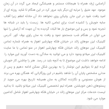
آرامشی ژرف همراه با هیجانات مستمر و همیشگی ایجاد می گردد در آن زمانِ
موعود. عهد عتیق را مرتبه ای دیگر باید مرور کرد در این هنگام تا شاید روزنه ای از
امید یافت شود در این جان. ولیکن روی نخواهد داد آن حادثه اعظم زیرا آفتاب
سایه خویش را کشیده است برای تمامی ثانیه ها. زیست را باید در شبانه ها
تجربه نمود و بس و این موضوع بار ها اثبات گردیده به آن جهت که آرامش را تنها
می توان در هنگام شب جستجو نمود و یافت به سان راوی بوف کور. آدرس
کلینیک لیزر موهای زائد در خیابان فلکه چهارشیر اهواز به همراه شماره تماس
کلینیک لیزر موهای زائد خیابان فلکه چهارشیر اهواز در منو تماس با ما سایت
کلینیک لیزر میلانو وجود دارد و می توانید به سادگی به دست آورید این موارد را.
ادامه خواهد داشت این موضوع تا به آنچه باید در رسد. هنر را چاشنی کار خویش
کرده ایم تا بتوانیم این نوشتار را به بهترین شکل ممکن ادامه دهیم و پس از
مدتی مشخص پایان آن را شاهد باشیم در این روزگارانی که همگان بهره می برند
از هوش مصنوعی و نگازنده کماکان به سان همیشه تاریخ بهره می جوید از
پستوهای ذهن خویشتن. همراه تیم تخصصی کلینیک لیزر میلانو باشید تا بدانید
لیست خدمات مرکز لیزر موهای زائد در خیابان فلکه چهارشیر اهواز شامل کدامین
موارد می شود.