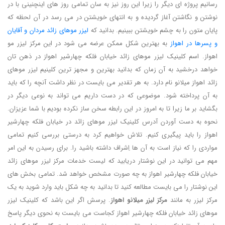
رسانیم پروژه ای دیگر را زیرا این روز نیز به سان تمامی روز های اینچنینی با در
نوشتن و نگاشتن آغاز گردیده و به انتهای خویشتن در می رسد در آن لحظه که
پایان متون را به چشم خویشتن ببینیم. بدانید که
لیزر موهای زائد مردان و آقایان
و پسرها در اهواز
به بهترین شکل ممکن عرضه می شود در این مرکز لیزر مو
اهواز. اسم کلینیک لیزر موهای زائد خیابان فلکه چهارشیر اهواز در ذهن تان
خواهد درخشید به آن زمان که بدانید بهترین و مجهز ترین کلینیم لیزر موهای
زائد اهواز میلانو نام دارد. به هر تقدیر می بایست در نظر داشت آنچه را که باید
به آن پرداخته شود. موضوعی که در دست داریم می تواند به نوعی دیگر در
بگشاید بر ما زیرا تا به امروز در این رابطه سخن ساز نکرده بودیم با شما عزیزان.
نحوه به دست آوردن آدرس کلینیک لیزر موهای زائد در خیابان فلکه چهارشیر
اهواز را باید پیگیری کنیم. تلاش خواهیم کرد به درستی بررسی کنیم تمامی
مواردی را که نیاز است به آن ها اِشراف داشته باشید را. برای رسیدن به این امر
مهم می توانید در این نوشتار دریابید که لیست خدمات مرکز لیزر موهای زائد
خیابان فلکه چهارشیر اهواز به چه صورت مشخص خواهد شد. تمامی بخش های
این نوشتار را می بایست مطالعه کنید تا بدانید به چه شکل باید وارد شوید به یک
مرکز لیزر به مانند
مرکز لیزر میلانو اهواز
. پرسش اگر این باشد که کلینیک لیزر
موهای زائد خیابان فلکه چهارشیر اهواز کجاست می بایست به نحوی دیگر پاسخ