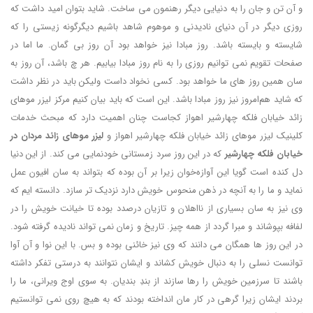
و آن تن و جان را به دنیایی دیگر رهنمون می ساخت. شاید بتوان امید داشت که
روزی دیگر در آن دنیای نادیدنی و موهوم شاهد باشیم دیگرگونه زیستی را که
شایسته و بایسته باشد. روز مبادا نیز خواهد بود آن روز بی گمان. ما اما در
صفحات تقویم نمی توانیم روزی را به نام روز مبادا بیابیم. هر چ باشد، آن روز به
سان همین روز های ما خواهد بود. کسی نخواد داست ولیکن باید در نظر داشت
که شاید هم‌امروز نیز روز مبادا باشد. این است که باید بیان کنیم مرکز لیزر موهای
زائد خیابان فلکه چهارشیر اهواز کجاست چنان اهمیت دارد که مبحث خدمات
کلینیک لیزر موهای زائد خیابان فلکه چهارشیر اهواز و
لیزر موهای زائد مردان در
خیابان فلکه چهارشیر
که در این روز سرد زمستانی خودنمایی می کند. از این دنیا
دل کنده است گویا این آوازه‌خوان زیرا بر آن بوده که بتواند به سان افیون عمل
نماید و ما را به آنچه در ذهن منحوس خویش دارد نزدیک تر سازد. دانسته ایم که
وی نیز به سان بسیاری از نااهلان و تازیان درصدد بوده تا خیانت خویش را در
لفافه بپوشاند و مبرا گردد از همه چیز. تاریخ و زمان نمی تواند نادیده گرفته شود.
در این روز ها همگان می دانند که وی نیز خائنی بوده و بس. با این نوا و آن آوا
توانست نسلی را به دنبال خویش کشاند و ایشان نتوانند به درستی تفکر داشته
باشند تا سرزمین خویش را رها سازند از بندِ بندیان. به سوی اوج ویرانی، ما را
بردند ایشان زیرا گرهی در کار مان انداخته بودند که به هیچ روی نمی توانستیم