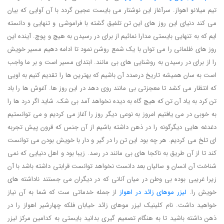
تیم میلانو اهواز. سرآغاز این نوشتار می بایست عجین گردد با آن آوایی که بیان
می کند دنیای این روز های این تن تلفیق گشته با فراموشی و تنهایی و دانسته
ایم که به تنهایی بایستی مدارا نمائیم از برای در رسیدن به هیچ و پوچ. آینده این
روز های ظلمانی را می توان با یک شمع روشن نمود تا ادامه دهیم مسیر خویش
را از برای در رسیدن به روشنایی های بی مانند. ابتدای مسیر است و بر ما واجب
است به سان همیشه تاریخ درصدد آن باشیم که بهترین ها را تقدیم کنیم به اویی
که انتظار می کشد تا معجزتی بی مانند روی دهد در این روز ها. آغوش ها را باد
تن کرد به یاد آن تن که هیچ گاه به دیده نخواهد آمد بی شک. شاید اگر درد ها را
به خوبی در می یافتیم امروز به نوعی دیگر روز را آغاز می کردیم و می توانستیم
دغدغه هایی دیگرگونه را در ذهن داشته باشیم از آن جنس که قرون پیش تجربه
ای تلخ می کردیم. هر چه بود این تن را در گیر و دار با خویش بودن می توانست
کند تا از آن طریق به ناکجا های بی مانند در رسد. زیبا بود و اهل دنیایی که نمی
شناخت آن انسان و سالیان بعد دانست نخواهد توانست قرابتی داشته باشد با آن
زیرا غریبی بوده بی وطن در میان آنانی که در دیگران می جستند ناداشته های
خویش را.
لیزر موهای زائد در اهواز
از جمله خدماتی ست که شما به آن نیاز
خواهید داشت. نام کلینیک لیزر موهای زائد خیابان فلکه چهارشیر اهواز را در
ذهن داشته باشید تا به هنگام تصمیم گیری بدانید بایستی به کدامین مرکز لیزر