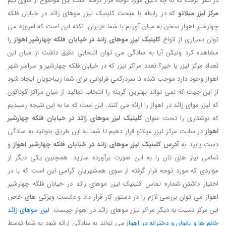
در نظر گرفت که به چه دلیل مورد توجه قرار گرفته است این موضوع از سوی تیم
مرکز لیزر میلانو
که در رابطه با مبحث کلینیک لیزر موهای زائد در خیابان فلکه
چهارشیر اهواز سخن به میان آوریم با شما عزیزان. نکته این است که امروزه می
توان بسیاری از انواع
کلینیک لیزر موهای زائد در خیابان فلکه چهارشیر اهواز
را
مشاهده کرد ولیکن آیا به سادگی می توان انتخابی دقیق داشت از میان این
تعداد مرکز لیزر یا خیر؟ تعدد مراکز لیزر که در خیابان فلکه چهارشیر و سراسر شهر
اهواز وجود دارد موجب شده تا سردرگمی فراوانی برای شما زیباجویان ایجاد شود
از این جهت که نمی تواند بهترین گزینه را انتخاب نمائید از میان مراکز گوناگون
که لیزر موای زائد در اهواز را ارائه می کنند. این است که ما به این نتیجه رسیدیم
که نوشتاری را تحت عنوان
کلینیک لیزر موهای زائد در خیابان فلکه چهارشیر
اهواز
در سایت مرکز لیزر میلانو قرار دهیم تا شما به این طریق بتوانید به سادگی
دست یابید به
آدرس کلینیک لیزر موهای زائد در خیابان فلکه چهارشیر اهواز
و
تمامی نیاز های تان را به این صورت برآورده سازید. همچنین یکی دیگر از
مواردی که مورد توجه قرار گرفته از سوی همشهریان گرامی این است که با در
اختیار داشتن شماره تماس کلینیک لیزر موهای زائد در خیابان فلکه چهارشیر
اهواز می توان بررسی لازم را در دستور کار قرار داد و دانست ویژگی های خاص
این مرکز نسبت به دیگر مراکز لیزر موهای زائد در اهواز چیست.
لیزر موهای زائد
خانم ها و بانوان و دخترانه در اهواز
می تواند به سادگی ارائه شود به شما توسط