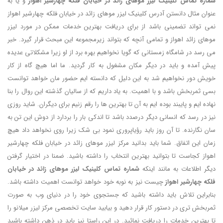
شماره تماس کلینیک لیزر موهای زائد در خیابان فلکه چهارشیر اهواز
و یا به
عنوان مثال دانستن آدرس کلینیک لیزر موهای زائد در خیابان فلکه چهارشیر اهواز
نمی تواند تضمینی باشد از برای دریافت بهترین خدمات ممکن در مورد لیزر
موهای زائد اهواز و تمامی آنچه که بتواند زیرمجموعه این مبحث قرار گیرد. خبر
می رسد در شامگاه زمستانی که گویا نخواهیم بهره برد از او زیرا مشکلاتی عدیده
پیش آمده و باید در دیگر مکان مشغول به کار گردید. ما اما هیچ گاه از کار
خویش دور نخواهیم شد به این دلیل که دانسته ایم حضور مان خواهد توانست
بسی ثمربخش باشد و با اهمیت. به یاد داریم که از سالیان گذشته این روال را بنا
نهاده ایم و پایبند بوده ایم به آن تا بهترین ها را رقم زنیم برای دیگران. شاید روزی
نیز در رسد که انسانی دیگر درصدد باشد تا اندکی بار را بردارد از دوش این تن به
سان نگارنده. تا آن روز باید رؤیاپروری نمود بی شک زیرا روی نخواهد داد هیچ
زمان این اتفاق. شما باید بدانید مرکز لیزر موهای زائد در خیابان فلکه چهارشیر
اهواز کجاست تا بتوانید بهترین انتخاب را داشته باشید. ضمنا در اختیار گرفتن
دیگر اطلاعات به مانند اینکه
شماره تماس کلینیک لیزر موهای زائد در خیابان
فلکه چهارشیر اهواز
چیست نیز به نوبه خود خواهد توانست اهمیت داشته باشد.
بنابراین تلاش باید داشته باشید که جستجوی خود را در دنیای وب به صورت
ثمربخش تری در دستور کار قرار دهید و بیابید سایت تخصصی مرکز لیزر میلانو را
تا بهترین خدمات را دریافت نمائید. در این راستا نیز باید در ذهن داشته باشید