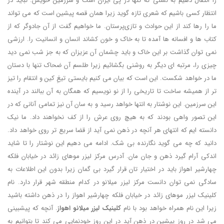
را انتقال دهیم به نسلی که تنها در پی ایران است و سرزمین خویش. نباید در
انتظار کسی باشیم که شعری تازه گوید زیرا همان قصه پیشین است که می تواند
ما را رها کند از این حوادث و تازی‌پرستان. ما خواهیم گفت از آن جادوگر که از
کتاب ها و افسانه ها آمده تا به خاک و خون کشاند انسان و انسانیت را. ارزشی
نمی توان گذاشت بر این خاک و باید چشمان آن عزیزان که به جز شب نمی دید
چیزی را، مرتبه ای دیگر به روشنی بگشائیم زیرا طلسم آن ضحاک تنها با دستان
ما در خواهد شکست. این است که بیان می کنیم بایستی تیغِ کین و انتقام را تیز
تر از همیشه ساخت تا تاریخی را از نو نویسیم که همگان به آن ببالند در آینده
این سرزمین. این نوشتار به انتها خواهد رسید و به سان آن نیز تمامی آنانی که در
این تصور واهی بودند که به هیچ روی عرش را از کف نخواهند داد. ما نیک
دانسته ایم که انتهای هر آنچه در ذهن نمی آید از قضا سریع تر روی خواهد داد.
دانید که چه می گوید نگارنده بی شک. ادامه می دهیم این نوشتار را تا شاید
اندکی آرام گیرد ذهن و جان مان. آدرس مرکز لیزر موهای زائد در خیابان فلکه
چهارشیر اهواز باید در اختیار تان قرار گیرد بی گمان زیرا بدون این اطلاعات به
سادگی نمی توان دانست مرکز لیزر میلانو در کدام منطقه شهر قرار دارد. نام
کلینیک لیزر موهای زائد در خیابان فلکه چهارشیر اهواز را در ذهن داشته باشید
زیرا این نام همراه خواهد بود با نام
کلینیک لیزر میلانو اهواز
. آنچه که پیشبینی
می شد در روز پیشین در ذهن آید در این روز خودنمایی می کند تا بتوانیم به