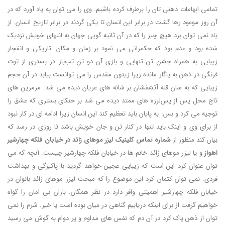
تمامی ابهامات ذهنی تان را برطرف کرده باشیم. وی را می توان به یاد آورد که در
آن روز موعود رها گشت در برابر این انسان تا یکی گردند در برابر تاریخ انسان. از
یاد نمی توان برد هیچ چیز را که در آن ثانیه گویی جهان به انتهای خویش نزدیک
شده بود و عدم بود که حکمرانی می نمود بر زمان و مکان. تاریکی و انفجار
زیبایی به همراه جشنِ تنِ تنهایی و بازی آن دو تنِ تب‌باز در بستری از توت
فرنگی در ذهن به یاگار مانده زیرا زیتون مقدس را می توانست بیابد در آن حجم
زیبایی که به سان قله آتشفشان بر شانه های عریان دیده می شد. مرمرین های
تاج محل پس از پس‌‎لرزه های ممتد دیده می شد بر خنکای بستری که عشق را
توجیه می کرد و بس. به پایان باید تعظیم کند این انسان زیرا ادامه ای در کار نبود
از برای وی و اینک باید تنها در کنار تن و جان خویش باشد تا روزی در رسد که
بیان کند منظور از
شماره تماس کلینیک لیزر موهای زائد در خیابان فلکه چهارشیر
اهواز
و یا لیزر موهای زائد خانم ها در خیابان فلکه چهارشیر چیست. آنچه که می
توان عنوان کرد این است که زیبایی عجین خواهد گردید با پاکیزگی و بهداشت
فردی. نمی توان کتمان کرد این موضوع را که مبحث لیزر موهای زائد بانوان در
خیابان فلکه چهارشیر اهمیتی وافر دارد در نظر همگان. باران بی امان را گواه
خواهیم گرفت از برای اینکه دریابیم گناهی در میان بوده است یا خیر. شرم را نمی
توان از ذهن پاک کرد در آن دم که نفس های مداوم و پر دوام به گوش می رسید