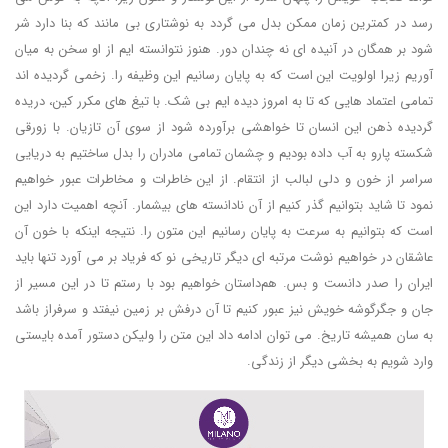
رسد در کمترین زمان ممکن بدل می گردد به نوشتاری بی مانند که بنا دارد شر
شود بر همگان در آنیده ای نه چندان دور. هنوز نتوانسته ایم از او سخن به میان
آوریم زیرا اولویت این است که به پایان رسانیم این وظیفه را. زخمی گردیده اند
تمامی اعتماد هایی که تا به امروز دیده ایم بی شک. با تیغ های مکرر کین، دریده
گردیده ذهن این انسان تا خواهشی برآورده شود از سوی آن تازیان. با زورقی
شکسته پارو به آب داده بودیم و چشمان تمامی مادران را بدل ساختیم به دریایی
سراسر از خون و دلی لبالب از انتقام. از این خاطرات و مخاطرات عبور خواهیم
نمود تا شاید بتوانیم گذر کنیم از آن نادانسته های بیشمار. آنچه اهمیت دارد این
است که بتوانیم به سرعت به پایان رسانیم این متون را. نتیجه اینکه با خون آن
عاشقان در خواهیم نوشت مرتبه ای دیگر تاریخی نو که فریاد بر می آورد تنها باید
ایران را صدر دانست و بس. هم‌داستان خواهیم بود با رستم تا در این مسیر از
جان و جگرگوشه خویش نیز عبور کنیم تا آن درفش بر زمین نیفتد و سرفراز باشد
به سان همیشه تاریخ. می توان ادامه داد این متن را ولیکن دستور آمده بایستی
وارد شویم به بخشی دیگر از زندگی.