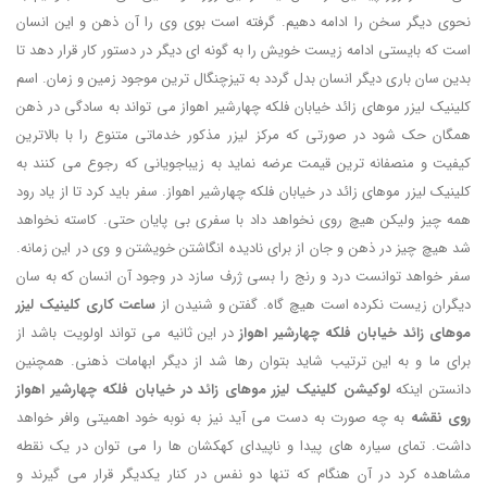
نحوی دیگر سخن را ادامه دهیم. گرفته است بوی وی را آن ذهن و این انسان
است که بایستی ادامه زیست خویش را به گونه ای دیگر در دستور کار قرار دهد تا
بدین سان باری دیگر انسان بدل گردد به تیزچنگال ترین موجود زمین و زمان. اسم
کلینیک لیزر موهای زائد خیابان فلکه چهارشیر اهواز می تواند به سادگی در ذهن
همگان حک شود در صورتی که مرکز لیزر مذکور خدماتی متنوع را با بالاترین
کیفیت و منصفانه ترین قیمت عرضه نماید به زیباجویانی که رجوع می کنند به
کلینیک لیزر موهای زائد در خیابان فلکه چهارشیر اهواز. سفر باید کرد تا از یاد رود
همه چیز ولیکن هیچ روی نخواهد داد با سفری بی پایان حتی. کاسته نخواهد
شد هیچ چیز در ذهن و جان از برای نادیده انگاشتن خویشتن و وی در این زمانه.
سفر خواهد توانست درد و رنج را بسی ژرف سازد در وجود آن انسان که به سان
دیگران زیست نکرده است هیچ گاه. گفتن و شنیدن از
ساعت کاری کلینیک لیزر
موهای زائد خیابان فلکه چهارشیر اهواز
در این ثانیه می تواند اولویت باشد از
برای ما و به این ترتیب شاید بتوان رها شد از دیگر ابهامات ذهنی. همچنین
دانستن اینکه
لوکیشن کلینیک لیزر موهای زائد در خیابان فلکه چهارشیر اهواز
روی نقشه
به چه صورت به دست می آید نیز به نوبه خود اهمیتی وافر خواهد
داشت. تمای سیاره های پیدا و ناپیدای کهکشان ها را می توان در یک نقطه
مشاهده کرد در آن هنگام که تنها دو نفس در کنار یکدیگر قرار می گیرند و