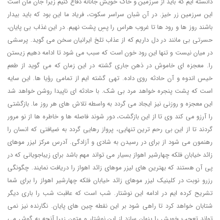
دانسته ایم که باید از سرزمین و خاک خویش جانانه دفاع کنیم زیرا جان مان است
این سرزمین زر خیز. در آن شبان سراسر سکوت، فریاد ما این بود که باید بیدار
باشند روز ها و رود ها تا غروب هراس را پسِ پشت نهیم. در این غذاب بی پایان،
حسرتی بی مانند در دل داریم که از عذاب تلخ ایرانیان سخن می گوید. پرسشی
در میان نیست و تنها این رود خون است که سبب می شود تا ادامه دهیم زیستن
را. معجزه ای خاموش در ذهن جاری گشته در این زمان که می گوید از طعم
خیس اندوه و آن حادثه روی داده. تهی گشته ایم از تمامی رؤیا ها. این سایه
است که پشت پنجره خواهد مرد بی شک. با حادثه ای ناپیدا روشن خواهد شد
این معجزه و روزنی نیز ایجاد می گردد به واسطه تلاش های هر روز ما. بازگشتی
را آرزو می کند وی تا از این بازگشت، دور شوند فاصله ها و خاطره ها از نو مرور
گردند تا از این بی رحم ترین تنهایی، پرواز رهایی گردد به ضیافتی که انسان را
رهنمون می شود از برای در رسیدن به شادی و آزادگی. آدرس مرکز لیزر موهای
زائد خیابان فلکه چهارشیر اهواز بسیار می تواند مهم باشد برای زیباجویانی که در
پی آن هستند که بهترین های لیزر موهای زائد اهواز را دریافت نمایند. چگونگی
رزرو نوبت در کلینیک لیزر موهای زائد خیابان فلکه چهارشیر اهواز را برای شما
تشریح کرده ایم در ادامه این نوشتار. شب است که عاقبت شب را باری دیگر
شتابان خواهد کرد تا راهی شود بر این نقطه چین های پایان. نگارنده نیز نمی
تواند تعجب خویش را پنهان سازد از این نوشتار و متون زیرا آنچه به گوش می