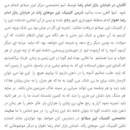
آقایان در خیابان بازار امام رضا
توسط تیم تخصصی مرکز لیزر میلانو انجام می
شود. تنها کافی ست بدانید
آدرس کلینیک لیزر موهای زائد در خیابان بازار امام
رضا اهواز
کدام منطقه شهرداری شهر واقع شده و پس از آن تمامی خدمات لیزر را
از کلینیک لیزر میلانو دریافت نمائید. تجربه ای اگر در میان بود بی شک ورود نمی
کردیم به آن جهان و اینک نیز حتی با هر نگاه می توان انتظار داشت که آن
حوادث به نوعی دیگر رخ دهد و نتیجه این خواهد بود که نباید مرتبه ای دیگر
آزمود آنچه را که آزموده ایم. از خویشتن پرسشی داشته ایم که از چه دورتر از هر
خواب و سرا هستیم. ما نقابی بوده ایم گویا در این زمین و زمان. فریاد برکشیدیم
که کجای این جهان ایستاده ای که به چشم نیایی و در پاسخ، ندایی از زمین آمد
که باید طلب نمائیم آنچه را در ذهن داریم تا بیابیم هیچ را. این نوا می توان
کارساز باشد برای ما بی شک. می گوید به ما که هر منزل را به سان بیابان هلاک
باید دید و هر چشمه می تواند سرابی بر سینه خاک سرزمین مان باشد. بر سایه
هر سنگ باید نقش تن ماری را دید که به کمین نشسته است ما را. در هر ثانیه
باید تجربه نمود آزار و رنج های بی پایان را هزاران بار. فکر خطر را هر زمان در
ذهن باید داشت گویا تا بتوان ادامه داد این زندگی را. در منو تماس با ما
سایت
تخصصی کلینیک لیزر میلانو
در دسترس تان خواهد بود مواردی مانند شماره
تلفن کلینیک لیزر موهای زائد خیابان بازار امام رضا اهواز و دیگر موضوعاتی که