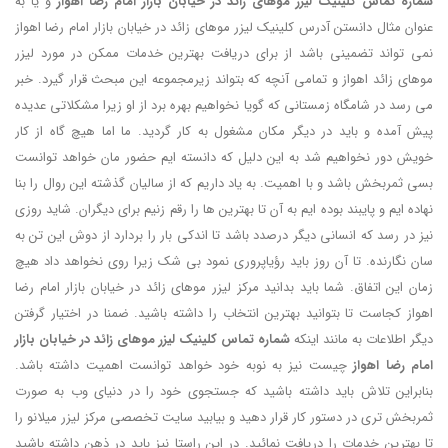
شماره تماس کلینیک لیزر موهای زائد در خیابان بازار امام رضا اهواز
و یا به
عنوان مثال دانستن آدرس کلینیک لیزر موهای زائد در خیابان بازار امام رضا اهواز
نمی تواند تضمینی باشد از برای دریافت بهترین خدمات ممکن در مورد لیزر
موهای زائد اهواز و تمامی آنچه که بتواند زیرمجموعه این مبحث قرار گیرد. خبر
می رسد در شامگاه زمستانی که گویا نخواهیم بهره برد از او زیرا مشکلاتی عدیده
پیش آمده و باید در دیگر مکان مشغول به کار گردید. ما اما هیچ گاه از کار
خویش دور نخواهیم شد به این دلیل که دانسته ایم حضور مان خواهد توانست
بسی ثمربخش باشد و با اهمیت. به یاد داریم که از سالیان گذشته این روال را بنا
نهاده ایم و پایبند بوده ایم به آن تا بهترین ها را رقم زنیم برای دیگران. شاید روزی
نیز در رسد که انسانی دیگر درصدد باشد تا اندکی بار را بردارد از دوش این تن به
سان نگارنده. تا آن روز باید رؤیاپروری نمود بی شک زیرا روی نخواهد داد هیچ
زمان این اتفاق. شما باید بدانید مرکز لیزر موهای زائد در خیابان بازار امام رضا
اهواز کجاست تا بتوانید بهترین انتخاب را داشته باشید. ضمنا در اختیار گرفتن
دیگر اطلاعات به مانند اینکه
شماره تماس کلینیک لیزر موهای زائد در خیابان بازار
امام رضا اهواز
چیست نیز به نوبه خود خواهد توانست اهمیت داشته باشد.
بنابراین تلاش باید داشته باشید که جستجوی خود را در دنیای وب به صورت
ثمربخش تری در دستور کار قرار دهید و بیابید سایت تخصصی مرکز لیزر میلانو را
تا بهترین خدمات را دریافت نمائید. در این راستا نیز باید در ذهن داشته باشید