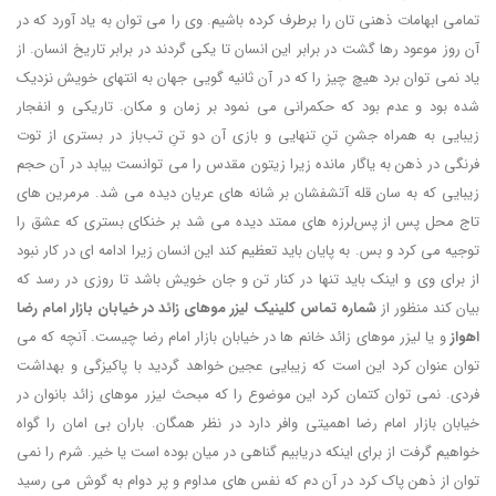
تمامی ابهامات ذهنی تان را برطرف کرده باشیم. وی را می توان به یاد آورد که در
آن روز موعود رها گشت در برابر این انسان تا یکی گردند در برابر تاریخ انسان. از
یاد نمی توان برد هیچ چیز را که در آن ثانیه گویی جهان به انتهای خویش نزدیک
شده بود و عدم بود که حکمرانی می نمود بر زمان و مکان. تاریکی و انفجار
زیبایی به همراه جشنِ تنِ تنهایی و بازی آن دو تنِ تب‌باز در بستری از توت
فرنگی در ذهن به یاگار مانده زیرا زیتون مقدس را می توانست بیابد در آن حجم
زیبایی که به سان قله آتشفشان بر شانه های عریان دیده می شد. مرمرین های
تاج محل پس از پس‌‎لرزه های ممتد دیده می شد بر خنکای بستری که عشق را
توجیه می کرد و بس. به پایان باید تعظیم کند این انسان زیرا ادامه ای در کار نبود
از برای وی و اینک باید تنها در کنار تن و جان خویش باشد تا روزی در رسد که
بیان کند منظور از
شماره تماس کلینیک لیزر موهای زائد در خیابان بازار امام رضا
اهواز
و یا لیزر موهای زائد خانم ها در خیابان بازار امام رضا چیست. آنچه که می
توان عنوان کرد این است که زیبایی عجین خواهد گردید با پاکیزگی و بهداشت
فردی. نمی توان کتمان کرد این موضوع را که مبحث لیزر موهای زائد بانوان در
خیابان بازار امام رضا اهمیتی وافر دارد در نظر همگان. باران بی امان را گواه
خواهیم گرفت از برای اینکه دریابیم گناهی در میان بوده است یا خیر. شرم را نمی
توان از ذهن پاک کرد در آن دم که نفس های مداوم و پر دوام به گوش می رسید