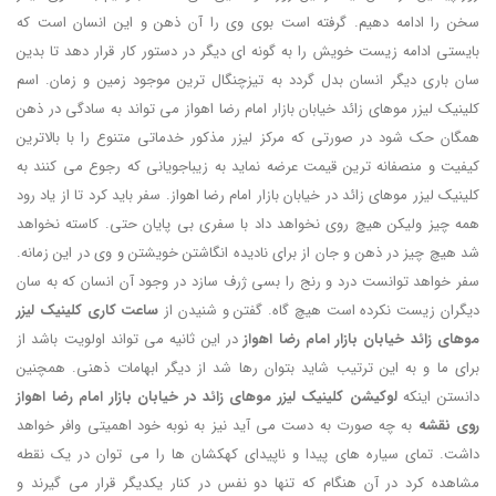
سخن را ادامه دهیم. گرفته است بوی وی را آن ذهن و این انسان است که
بایستی ادامه زیست خویش را به گونه ای دیگر در دستور کار قرار دهد تا بدین
سان باری دیگر انسان بدل گردد به تیزچنگال ترین موجود زمین و زمان. اسم
کلینیک لیزر موهای زائد خیابان بازار امام رضا اهواز می تواند به سادگی در ذهن
همگان حک شود در صورتی که مرکز لیزر مذکور خدماتی متنوع را با بالاترین
کیفیت و منصفانه ترین قیمت عرضه نماید به زیباجویانی که رجوع می کنند به
کلینیک لیزر موهای زائد در خیابان بازار امام رضا اهواز. سفر باید کرد تا از یاد رود
همه چیز ولیکن هیچ روی نخواهد داد با سفری بی پایان حتی. کاسته نخواهد
شد هیچ چیز در ذهن و جان از برای نادیده انگاشتن خویشتن و وی در این زمانه.
سفر خواهد توانست درد و رنج را بسی ژرف سازد در وجود آن انسان که به سان
دیگران زیست نکرده است هیچ گاه. گفتن و شنیدن از
ساعت کاری کلینیک لیزر
موهای زائد خیابان بازار امام رضا اهواز
در این ثانیه می تواند اولویت باشد از
برای ما و به این ترتیب شاید بتوان رها شد از دیگر ابهامات ذهنی. همچنین
دانستن اینکه
لوکیشن کلینیک لیزر موهای زائد در خیابان بازار امام رضا اهواز
روی نقشه
به چه صورت به دست می آید نیز به نوبه خود اهمیتی وافر خواهد
داشت. تمای سیاره های پیدا و ناپیدای کهکشان ها را می توان در یک نقطه
مشاهده کرد در آن هنگام که تنها دو نفس در کنار یکدیگر قرار می گیرند و