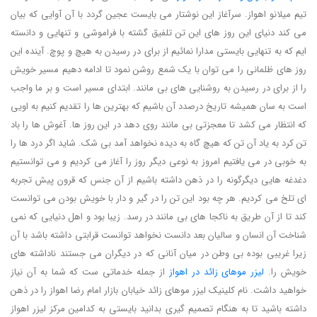
تیم میلانو اهواز. سرآغاز این نوشتار می بایست عجین گردد با آن آوایی که بیان
می کند دنیای این روز های این تن تلفیق گشته با فراموشی و تنهایی و دانسته
ایم که به تنهایی بایستی مدارا نمائیم از برای در رسیدن به هیچ و پوچ. آینده این
روز های ظلمانی را می توان با یک شمع روشن نمود تا ادامه دهیم مسیر خویش
را از برای در رسیدن به روشنایی های بی مانند. ابتدای مسیر است و بر ما واجب
است به سان همیشه تاریخ درصدد آن باشیم که بهترین ها را تقدیم کنیم به اویی
که انتظار می کشد تا معجزتی بی مانند روی دهد در این روز ها. آغوش ها را باد
تن کرد به یاد آن تن که هیچ گاه به دیده نخواهد آمد بی شک. شاید اگر درد ها را
به خوبی در می یافتیم امروز به نوعی دیگر روز را آغاز می کردیم و می توانستیم
دغدغه هایی دیگرگونه را در ذهن داشته باشیم از آن جنس که قرون پیش تجربه
ای تلخ می کردیم. هر چه بود این تن را در گیر و دار با خویش بودن می توانست
کند تا از آن طریق به ناکجا های بی مانند در رسد. زیبا بود و اهل دنیایی که نمی
شناخت آن انسان و سالیان بعد دانست نخواهد توانست قرابتی داشته باشد با آن
زیرا غریبی بوده بی وطن در میان آنانی که در دیگران می جستند ناداشته های
خویش را.
لیزر موهای زائد در اهواز
از جمله خدماتی ست که شما به آن نیاز
خواهید داشت. نام کلینیک لیزر موهای زائد خیابان بازار امام رضا اهواز را در ذهن
داشته باشید تا به هنگام تصمیم گیری بدانید بایستی به کدامین مرکز لیزر اهواز