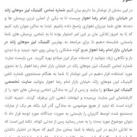
در این بخش از نوشتار بنا داریم بیان کنیم
شماره تماس کلینیک لیزر موهای زائد
در خیابان بازار امام رضا اهواز
چیست تا به یکی از اصلی ترین پرسش ها و
دغدغه های شما عزیزان اهوازی پاسخ داده باشیم. ابتدا به ساکن عنوان باید کنیم
که تا به امروز تلاش مان بر این امر استوار بوده تا به تمامی پرسش های شما
پاسخی شایسته دهیم تا برای مراجعه به بهترین
کلینیک لیزر موهای زائد در
خیابان بازار امام رضا اهواز
هیچ گونه مشکلی را پیش روی خود نبینید و با دیدی
باز و نگاهی ژرف بتوانید از خدمات مرکز لیزر میلانو بهره گیرید. می بایست عبارت
شماره تماس کلینیک لیزر موهای زائد در خیابان بازار امام رضا اهواز را به نحوی
مورد استفاده قرار دهیم در این نوشتار تا شما به هنگام جستجوی شماره تلفن
کلینیک لیزر موهای زائد خیابان بازار امام رضا اهواز بتوانید
سایت تخصصی
کلینیک لیزر میلانو
را بیابید و پس از آن به سادگی تمامی پرسش های خود را از
کارشناسان این سایت پرسیده و ابهامات ذهنی تان برطرف گردند. تجربه ثابت
کرده است که نباید از هیچ موضوعی به سادگی گذر کرد بلکه هر یک از عبارات
جستجو شده توسط کاربران را بایستی به صورت جداگانه مورد توجه قرار داد تا
بتوان موضوع مورد بحث را به صدر رسانید پس از مدتی کوتاه. نکته این است که
ما تلاش داریم در این رابطه با شما سخن ساز کنیم که صرفا در اختیار داشتن