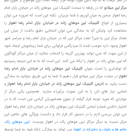
در نظر گرفت که به چه دلیل مورد توجه قرار گرفته است این موضوع از سوی تیم
مرکز لیزر میلانو
که در رابطه با مبحث کلینیک لیزر موهای زائد در خیابان بازار امام
رضا اهواز سخن به میان آوریم با شما عزیزان. نکته این است که امروزه می توان
بسیاری از انواع
کلینیک لیزر موهای زائد در خیابان بازار امام رضا اهواز
را
مشاهده کرد ولیکن آیا به سادگی می توان انتخابی دقیق داشت از میان این
تعداد مرکز لیزر یا خیر؟ تعدد مراکز لیزر که در خیابان بازار امام رضا و سراسر شهر
اهواز وجود دارد موجب شده تا سردرگمی فراوانی برای شما زیباجویان ایجاد شود
از این جهت که نمی تواند بهترین گزینه را انتخاب نمائید از میان مراکز گوناگون
که لیزر موای زائد در اهواز را ارائه می کنند. این است که ما به این نتیجه رسیدیم
که نوشتاری را تحت عنوان
کلینیک لیزر موهای زائد در خیابان بازار امام رضا
اهواز
در سایت مرکز لیزر میلانو قرار دهیم تا شما به این طریق بتوانید به سادگی
دست یابید به
آدرس کلینیک لیزر موهای زائد در خیابان بازار امام رضا اهواز
و
تمامی نیاز های تان را به این صورت برآورده سازید. همچنین یکی دیگر از
مواردی که مورد توجه قرار گرفته از سوی همشهریان گرامی این است که با در
اختیار داشتن شماره تماس کلینیک لیزر موهای زائد در خیابان بازار امام رضا اهواز
می توان بررسی لازم را در دستور کار قرار داد و دانست ویژگی های خاص این
مرکز نسبت به دیگر مراکز لیزر موهای زائد در اهواز چیست.
لیزر موهای زائد
خانم ها و بانوان و دخترانه در اهواز
می تواند به سادگی ارائه شود به شما توسط