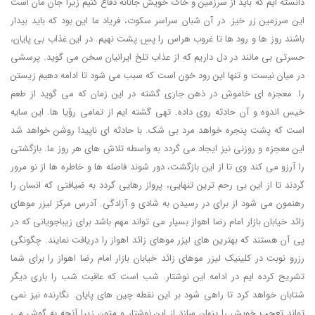
دانسته ایم که باید از سرزمین و خاک خویش جانانه دفاع کنیم زیرا جان مان است
این سرزمین زر خیز. در آن شبان سراسر سکوت، فریاد ما این بود که باید بیدار
باشند روز ها و رود ها تا غروب هراس را پسِ پشت نهیم. در این غذاب بی پایان،
حسرتی بی مانند در دل داریم که از عذاب تلخ ایرانیان سخن می گوید. پرسشی
در میان نیست و تنها این رود خون است که سبب می شود تا ادامه دهیم زیستن
را. معجزه ای خاموش در ذهن جاری گشته در این زمان که می گوید از طعم
خیس اندوه و آن حادثه روی داده. تهی گشته ایم از تمامی رؤیا ها. این سایه
است که پشت پنجره خواهد مرد بی شک. با حادثه ای ناپیدا روشن خواهد شد
این معجزه و روزنی نیز ایجاد می گردد به واسطه تلاش های هر روز ما. بازگشتی
را آرزو می کند وی تا از این بازگشت، دور شوند فاصله ها و خاطره ها از نو مرور
گردند تا از این بی رحم ترین تنهایی، پرواز رهایی گردد به ضیافتی که انسان را
رهنمون می شود از برای در رسیدن به شادی و آزادگی. آدرس مرکز لیزر موهای
زائد خیابان بازار امام رضا اهواز بسیار می تواند مهم باشد برای زیباجویانی که در
پی آن هستند که بهترین های لیزر موهای زائد اهواز را دریافت نمایند. چگونگی
رزرو نوبت در کلینیک لیزر موهای زائد خیابان بازار امام رضا اهواز را برای شما
تشریح کرده ایم در ادامه این نوشتار. شب است که عاقبت شب را باری دیگر
شتابان خواهد کرد تا راهی شود بر این نقطه چین های پایان. نگارنده نیز نمی
تواند تعجب خویش را پنهان سازد از این نوشتار و متون زیرا آنچه به گوش می