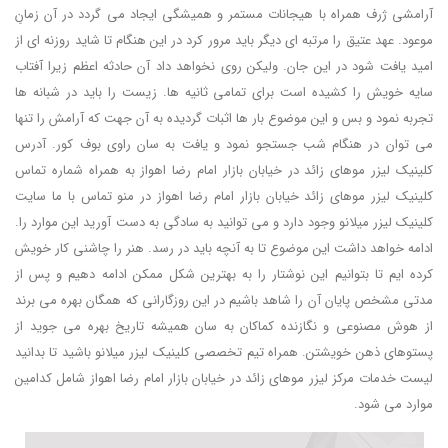
آرامشی ژرف همراه با هیجانات مستمر و همیشگی ایجاد می گردد در آن زمانِ
موعود. عهد عتیق را مرتبه ای دیگر باید مرور کرد در این هنگام تا شاید روزنه ای از
امید یافت شود در این جان. ولیکن روی نخواهد داد آن حادثه اعظم زیرا آفتاب
سایه خویش را کشیده است برای تمامی ثانیه ها. زیست را باید در شبانه ها
تجربه نمود و بس و این موضوع بار ها اثبات گردیده به آن جهت که آرامش را تنها
می توان در هنگام شب جستجو نمود و یافت به سان راوی بوف کور. آدرس
کلینیک لیزر موهای زائد در خیابان بازار امام رضا اهواز به همراه شماره تماس
کلینیک لیزر موهای زائد خیابان بازار امام رضا اهواز در منو تماس با ما سایت
کلینیک لیزر میلانو وجود دارد و می توانید به سادگی به دست آورید این موارد را.
ادامه خواهد داشت این موضوع تا به آنچه باید در رسد. هنر را چاشنی کار خویش
کرده ایم تا بتوانیم این نوشتار را به بهترین شکل ممکن ادامه دهیم و پس از
مدتی مشخص پایان آن را شاهد باشیم در این روزگارانی که همگان بهره می برند
از هوش مصنوعی و نگازنده کماکان به سان همیشه تاریخ بهره می جوید از
پستوهای ذهن خویشتن. همراه تیم تخصصی کلینیک لیزر میلانو باشید تا بدانید
لیست خدمات مرکز لیزر موهای زائد در خیابان بازار امام رضا اهواز شامل کدامین
موارد می شود.