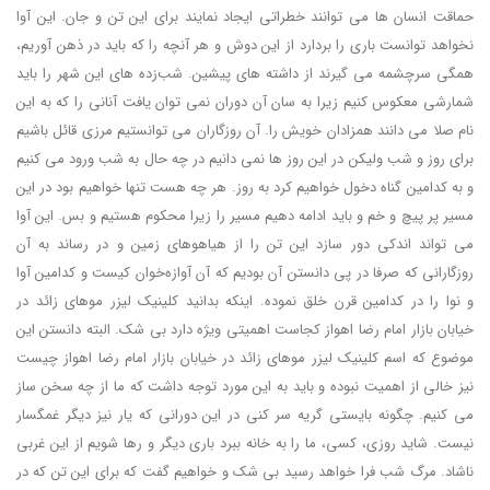
حماقت انسان ها می توانند خطراتی ایجاد نمایند برای این تن و جان. این آوا
نخواهد توانست باری را بردارد از این دوش و هر آنچه را که باید در ذهن آوریم،
همگی سرچشمه می گیرند از داشته های پیشین. شب‌زده های این شهر را باید
شمارشی معکوس کنیم زیرا به سان آن دوران نمی توان یافت آنانی را که به این
نام صلا می دانند همزادان خویش را. آن روزگاران می توانستیم مرزی قائل باشیم
برای روز و شب ولیکن در این روز ها نمی دانیم در چه حال به شب ورود می کنیم
و به کدامین گناه دخول خواهیم کرد به روز. هر چه هست تنها خواهیم بود در این
مسیر پر پیچ و خم و باید ادامه دهیم مسیر را زیرا محکوم هستیم و بس. این آوا
می تواند اندکی دور سازد این تن را از هیاهوهای زمین و در رساند به آن
روزگارانی که صرفا در پی دانستن آن بودیم که آن آوازه‌خوان کیست و کدامین آوا
و نوا را در کدامین قرن خلق نموده. اینکه بدانید کلینیک لیزر موهای زائد در
خیابان بازار امام رضا اهواز کجاست اهمیتی ویژه دارد بی شک. البته دانستن این
موضوع که اسم کلینیک لیزر موهای زائد در خیابان بازار امام رضا اهواز چیست
نیز خالی از اهمیت نبوده و باید به این مورد توجه داشت که ما از چه سخن ساز
می کنیم. چگونه بایستی گریه سر کنی در این دورانی که یار نیز دیگر غمگسار
نیست. شاید روزی، کسی، ما را به خانه ببرد باری دیگر و رها شویم از این غربی
ناشاد. مرگ شب فرا خواهد رسید بی شک و خواهیم گفت که برای این تن که در