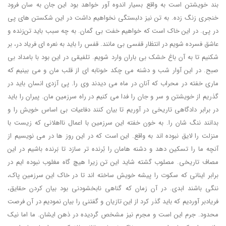
بند خویشتن است به واقع بسیار اندوه آور خواهد بود این جان به سان فرود
خنجری زنگ زده. به تن نیز دلبستگی نخواهیم داشت در این شکستن های پی
در پی. در این خاک است که خواهیم خفت بی گمان. به چه سبب باید تن‌زنده و
عاشق فسرده شویم در انتظار قفسی بی مانند. قفس را باید به نعره ای فریاد در، بر
شکنیم تا به آن باغ خشک بی باران وارد شویم. تلفیقی در این بود با بامداد بی
صبح. در این آوار شب و دشنه می چکد خونابه ای از قلب مان و می بینیم که
ماری خفته در محراب که آنان در ماه می دیدند وی را. پی آزدی انسان باید در
گذریم از خویشتن و سر و جان را فدا می کنیم در راه سرزمین مان. پیران را باید
در برابر دادگاهی تاریخی در آوریم تا بیان کنند دفاعیات بی اساس خویش را و
بدانند ننگ شان را. به خون خفته این سرزمین با اعمال نااهلانی که زیست با
منزلت را لایق نبوده اند به واقع. این است که در این روز ها در می نویسیم از
آنچه ما را تسکین دهد و دشنه هامان را بُرنده تر سازد تا بَرنده باشیم در این
مصاف تاریخی. مصلوب گشته شاید این تن زیرا هیچ گاه مغلوب نبوده ایم در
برابر اینانی که سکوت را پیشه خویش ساخته اند تا در خاک این سرزمین پاک،
ننگی باشند ابدی. در آن زمان که گناهی نابخشودنی بود بیان کردن حقایق،
فریادبر آوردیم که باید گذر کرد از این تازیان و گفتنی را بیان نمودیم در آن فرصت
محدود. جرم این است و مجرم نیز مشخص گردیده در ذهن ایشان. ما اما نیک