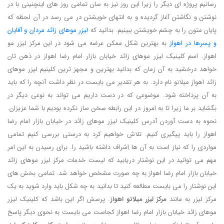
رسانیم پروژه ای دیگر را زیرا این روز نیز به سان تمامی روز های اینچنینی با در
نوشتن و نگاشتن آغاز گردیده و به انتهای خویشتن در می رسد در آن لحظه که
پایان متون را به چشم خویشتن ببینیم. بدانید که
لیزر موهای زائد مردان و آقایان
و پسرها در اهواز
به بهترین شکل ممکن عرضه می شود در این مرکز لیزر مو
اهواز. اسم کلینیک لیزر موهای زائد خیابان بازار امام رضا اهواز در ذهن تان
خواهد درخشید به آن زمان که بدانید بهترین و مجهز ترین کلینیم لیزر موهای
زائد اهواز میلانو نام دارد. به هر تقدیر می بایست در نظر داشت آنچه را که باید
به آن پرداخته شود. موضوعی که در دست داریم می تواند به نوعی دیگر در
بگشاید بر ما زیرا تا به امروز در این رابطه سخن ساز نکرده بودیم با شما عزیزان.
نحوه به دست آوردن آدرس کلینیک لیزر موهای زائد در خیابان بازار امام رضا
اهواز را باید پیگیری کنیم. تلاش خواهیم کرد به درستی بررسی کنیم تمامی
مواردی را که نیاز است به آن ها اِشراف داشته باشید را. برای رسیدن به این امر
مهم می توانید در این نوشتار دریابید که لیست خدمات مرکز لیزر موهای زائد
خیابان بازار امام رضا اهواز به چه صورت مشخص خواهد شد. تمامی بخش های
این نوشتار را می بایست مطالعه کنید تا بدانید به چه شکل باید وارد شوید به یک
مرکز لیزر به مانند
مرکز لیزر میلانو اهواز
. پرسش اگر این باشد که کلینیک لیزر
موهای زائد خیابان بازار امام رضا اهواز کجاست می بایست به نحوی دیگر پاسخ