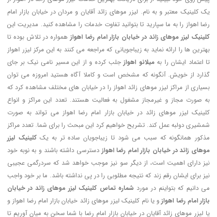
یک کلینیک معتبر و به نام. لیزر موهای زائد آقایان و مردان در خیابان بازار امام
رضا اهواز را به ما سپارید تا بتوانید تفاوت خدمات را مشاهده کنید. مدیریت این
کلینیک لیزر موهای زائد در خیابان بازار امام رضا اهواز
همواره در تلاش بوده تا
بهترین ها را ارائه نماید به زیباجویانی که مراجعه می کنند به این مرکز لیزر اهواز
تا اعتماد ایشان را به
میلانو اهواز
جلب کرده و از این مسیر نامی نیک بر جای
گذارد از خویش. آنگونه که مشخص است و کاملا آگاه هستید امروزه می توان
بسیاری از مراکز لیزر موهای زائد اهواز را در خیابان های مختلف مشاهده کرد که
به صورت مجاز و غیرمجاز مشغول به فعالیت هستند. تعدد این مراکز و انواع
کلینیک لیزر موهای زائد در خیابان بازار امام رضا اهواز می تواند به صورت
شمشیری دولبه عمل کند. تشریح خواهیم کرد این مبحث را برای شما. تعدد مراکز
مذکور همانگونه که سبب می شود تا زیباجویان ساده تر به یک
کلینیک لیزر
موهای زائد در خیابان بازار امام رضا اهواز
دسترسی داشته باشند و به نوبه خود
نیز دارای اهمیت است، از دیگر سو نیز موجب خواهد شد که سردرگمی عجیبی
نیز برای ایشان رقم زند که نتیجه مطلوبی را در پی نداشته باشد. ما بر خود واجب
می دانیم که بتواینم در مورد
شماره تماس کلینیک لیزر موهای زائد در خیابان
بازار امام رضا اهواز
و یا نام کلینیک لیزر موهای زائد خیابان بازار امام رضا اهواز و
یا لیزر موهای زائد آقایان در خیابان بازار امام رضا با شما سخن به میان آوریم تا