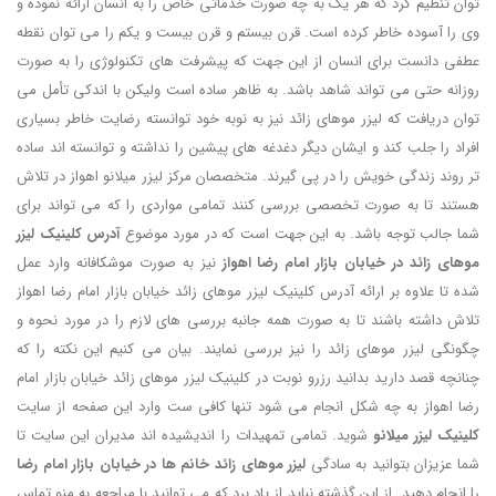
توان تنظیم کرد که هر یک به چه صورت خدماتی خاص را به انسان ارائه نموده و
وی را آسوده خاطر کرده است. قرن بیستم و قرن بیست و یکم را می توان نقطه
عطفی دانست برای انسان از این جهت که پیشرفت های تکنولوژی را به صورت
روزانه حتی می تواند شاهد باشد. به ظاهر ساده است ولیکن با اندکی تأمل می
توان دریافت که لیزر موهای زائد نیز به نوبه خود توانسته رضایت خاطر بسیاری
افراد را جلب کند و ایشان دیگر دغدغه های پیشین را نداشته و توانسته اند ساده
تر روند زندگی خویش را در پی گیرند. متخصصان مرکز لیزر میلانو اهواز در تلاش
هستند تا به صورت تخصصی بررسی کنند تمامی مواردی را که می تواند برای
شما جالب توجه باشد. به این جهت است که در مورد موضوع
آدرس کلینیک لیزر
موهای زائد در خیابان بازار امام رضا اهواز
نیز به صورت موشکافانه وارد عمل
شده تا علاوه بر ارائه آدرس کلینیک لیزر موهای زائد خیابان بازار امام رضا اهواز
تلاش داشته باشند تا به صورت همه جانبه بررسی های لازم را در مورد نحوه و
چگونگی لیزر موهای زائد را نیز بررسی نمایند. بیان می کنیم این نکته را که
چنانچه قصد دارید بدانید رزرو نوبت در کلینیک لیزر موهای زائد خیابان بازار امام
رضا اهواز به چه شکل انجام می شود تنها کافی ست وارد این صفحه از سایت
کلینیک لیزر میلانو
شوید. تمامی تمهیدات را اندیشیده اند مدیران این سایت تا
شما عزیزان بتوانید به سادگی
لیزر موهای زائد خانم ها در خیابان بازار امام رضا
را انجام دهید. از این گذشته نباید از یاد برد که می توانید با مراجعه به منو تماس