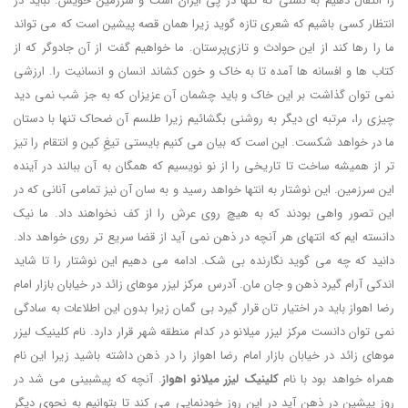
را انتقال دهیم به نسلی که تنها در پی ایران است و سرزمین خویش. نباید در
انتظار کسی باشیم که شعری تازه گوید زیرا همان قصه پیشین است که می تواند
ما را رها کند از این حوادث و تازی‌پرستان. ما خواهیم گفت از آن جادوگر که از
کتاب ها و افسانه ها آمده تا به خاک و خون کشاند انسان و انسانیت را. ارزشی
نمی توان گذاشت بر این خاک و باید چشمان آن عزیزان که به جز شب نمی دید
چیزی را، مرتبه ای دیگر به روشنی بگشائیم زیرا طلسم آن ضحاک تنها با دستان
ما در خواهد شکست. این است که بیان می کنیم بایستی تیغِ کین و انتقام را تیز
تر از همیشه ساخت تا تاریخی را از نو نویسیم که همگان به آن ببالند در آینده
این سرزمین. این نوشتار به انتها خواهد رسید و به سان آن نیز تمامی آنانی که در
این تصور واهی بودند که به هیچ روی عرش را از کف نخواهند داد. ما نیک
دانسته ایم که انتهای هر آنچه در ذهن نمی آید از قضا سریع تر روی خواهد داد.
دانید که چه می گوید نگارنده بی شک. ادامه می دهیم این نوشتار را تا شاید
اندکی آرام گیرد ذهن و جان مان. آدرس مرکز لیزر موهای زائد در خیابان بازار امام
رضا اهواز باید در اختیار تان قرار گیرد بی گمان زیرا بدون این اطلاعات به سادگی
نمی توان دانست مرکز لیزر میلانو در کدام منطقه شهر قرار دارد. نام کلینیک لیزر
موهای زائد در خیابان بازار امام رضا اهواز را در ذهن داشته باشید زیرا این نام
همراه خواهد بود با نام
کلینیک لیزر میلانو اهواز
. آنچه که پیشبینی می شد در
روز پیشین در ذهن آید در این روز خودنمایی می کند تا بتوانیم به نحوی دیگر