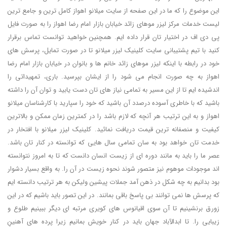
این موضوع را که ما در این صفحه از سایت میلانو اهواز کامل ترین و جامع ترین
لیست خدمات مرکز لیزر موهای زائد خیابان بازار امام رضا اهواز را به صورت فایل
پی دی اف در اختیار تان قرار داده ایم. همچنین خواهید توانست تماس برقرار
کنید با تیم پشتیبانی سایت کلینیک لیزر میلانو تا در صورت تمایل، پرسش های
خود در رابطه با اینکه لیزر موهای زائد خانم ها و بانوان در خیابان بازار امام رضا
اهواز به چه صورت انجام می شود را از ایشان بپرسید. باری، تمهیداتی را
اندشیده ایم تا از این مسیر به تمامی نیاز های تان دست یابید و توان آن را داشته
باشید که با خاطری آسوده درصدد آن باشید که خود را سپارید با کارشناسان میلانو
اهواز و به این ترتیب هر آنچه که لازم باشد را در کمترین زمان ممکن و بالاترین
کیفیت و منصفانه ترین قیمت دریافت نمائید. کلینیک لیزر میلانو با افتخار در
خدمت تان خواهد بود به سان تمامی سال هایی که توانسته در کنار تان باشد.
عصر ما را باید به مانند دوره ای از زیست انسان دانست که تا به امروز نتوانسته
اند موجودات موهوم نیز متصور شوند نحوه زیست در آن را. به واقع بسیار دشوار
بود بدانیم به چه شکل در ذهن آمد جملات پیشین ولیکن به هر ترتیب دانسته ایم
که پرسش ها نمی توانند بی پاسخ باقی بمانند. در این تصور باید باشیم که در این
زورق برنشینیم تا آن سوی اقیانوس های کویری مرتبه ای دیگر ببینیم طلوع و
زیبایی را. تا ابدالآباد جهان باید در کنار خویش بمانیم زیرا پرده های آهنینِ