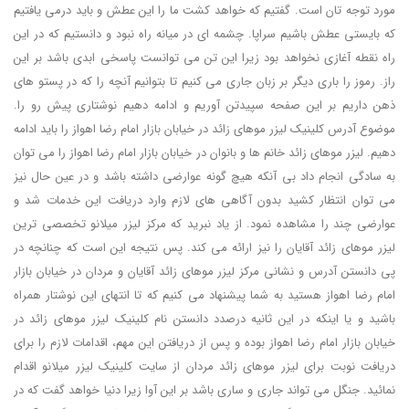
مورد توجه تان است. گفتیم که خواهد کشت ما را این عطش و باید درمی یافتیم
که بایستی عطش باشیم سراپا. چشمه ای در میانه راه نبود و دانستیم که در این
راه نقطه آغازی نخواهد بود زیرا این تن می توانست پاسخی ابدی باشد بر این
راز. رموز را باری دیگر بر زبان جاری می کنیم تا بتوانیم آنچه را که در پستو های
ذهن داریم بر این صفحه سپیدتن آوریم و ادامه دهیم نوشتاری پیش رو را.
موضوع آدرس کلینیک لیزر موهای زائد در خیابان بازار امام رضا اهواز را باید ادامه
دهیم. لیزر موهای زائد خانم ها و بانوان در خیابان بازار امام رضا اهواز را می توان
به سادگی انجام داد بی آنکه هیچ گونه عوارضی داشته باشد و در عین حال نیز
می توان انتظار کشید بدون آگاهی های لازم وارد دریافت این خدمات شد و
عوارضی چند را مشاهده نمود. از یاد نبرید که مرکز لیزر میلانو تخصصی ترین
لیزر موهای زائد آقایان را نیز ارائه می کند. پس نتیجه این است که چنانچه در
پی دانستن آدرس و نشانی مرکز لیزر موهای زائد آقایان و مردان در خیابان بازار
امام رضا اهواز هستید به شما پیشنهاد می کنیم که تا انتهای این نوشتار همراه
باشید و یا اینکه در این ثانیه درصدد دانستن نام کلینیک لیزر موهای زائد در
خیابان بازار امام رضا اهواز بوده و پس از دریافتن این مهم، اقدامات لازم را برای
دریافت نوبت برای لیزر موهای زائد مردان از سایت کلینیک لیزر میلانو اقدام
نمائید. جنگل می تواند جاری و ساری باشد بر این آوا زیرا دنیا خواهد گفت که در