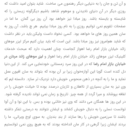
و آن تن و جان را به دنیایی دیگر رهنمون می ساخت. شاید بتوان امید داشت که
روزی دیگر در آن دنیای نادیدنی و موهوم شاهد باشیم دیگرگونه زیستی را که
شایسته و بایسته باشد. روز مبادا نیز خواهد بود آن روز بی گمان. ما اما در
صفحات تقویم نمی توانیم روزی را به نام روز مبادا بیابیم. هر چ باشد، آن روز به
سان همین روز های ما خواهد بود. کسی نخواد داست ولیکن باید در نظر داشت
که شاید هم‌امروز نیز روز مبادا باشد. این است که باید بیان کنیم مرکز لیزر موهای
زائد خیابان بازار امام رضا اهواز کجاست چنان اهمیت دارد که مبحث خدمات
کلینیک لیزر موهای زائد خیابان بازار امام رضا اهواز و
لیزر موهای زائد مردان در
خیابان بازار امام رضا
که در این روز سرد زمستانی خودنمایی می کند. از این دنیا
دل کنده است گویا این آوازه‌خوان زیرا بر آن بوده که بتواند به سان افیون عمل
نماید و ما را به آنچه در ذهن منحوس خویش دارد نزدیک تر سازد. دانسته ایم که
وی نیز به سان بسیاری از نااهلان و تازیان درصدد بوده تا خیانت خویش را در
لفافه بپوشاند و مبرا گردد از همه چیز. تاریخ و زمان نمی تواند نادیده گرفته شود.
در این روز ها همگان می دانند که وی نیز خائنی بوده و بس. با این نوا و آن آوا
توانست نسلی را به دنبال خویش کشاند و ایشان نتوانند به درستی تفکر داشته
باشند تا سرزمین خویش را رها سازند از بندِ بندیان. به سوی اوج ویرانی، ما را
بردند ایشان زیرا گرهی در کار مان انداخته بودند که به هیچ روی نمی توانستیم