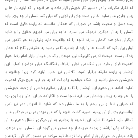
که تکرار مکررات را در دستور کار خویش قرار داده و هر آنچه را که نباید بار ها بر
زبان جاری می سازد. خالی ست جای آن آوایی که بیان کند انسان از چه روی باید
بنده عشق و محبت باشد در صورتی که همگان دانسته اند یازده دقیق است که
انسان را به آن دیگری نزدیک می سازد. ما به زبان می آوریم حقایق را و شاید
دیگران بخواهند کتمان سازند آنچه را که واقعیت دارد ولیکن به هر تقدیر می
توان بیان کرد که افسانه ها را باید از یاد برد تا در رسید به حقیقتی تلخ که همان
زندگی ست. مبحث آدرس کلینیک لیزر موهای زائد در خیابان بازار امام رضا اهواز
اهمیت فراوان دارد. بی شک می توان ارتباطی تنگاتنگ میان موضوع اصلی این
نوشتار و یازده دقیقه برقرار نمود. تلاشی نیز حتی نباید کرد زیرا چنانچه با
خویشتن صادق باشیم بی شک خواهیم پذیرفت که به جز آن، هیچ دیگر اهمیت
ندارد. ادامه می دهیم این نوشتار را تا به پایان رسانیم بخشی از وجود خویشتن
را. هر چه به پیش چشمان می آید نابجا ست و ناکارآمد در این دنیا زیرا وی بود
که دنیایی تلخ و بی رحم را به ما نشان داد که شاید تا انتهای عمر نیز نمی
توانستیم ردی از آن بیابیم. سیپد گشت آنچه را که می دیدی در برابر دردگان مان.
انتظار باید کشید تا شاید این تجربه با بتوانیم به آن دیگری انتقال دهیم به آن
شرط که پذیرا باشد و بتواند دریابد از چه سخن می گوید این انسان. لیزر موهای
زائد مردان در خیابان بازار امام رضا توسط تیم میلانو در دستور کار قرار گرفته و