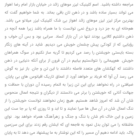
مراجعه داشته باشید. اسم کلینیک لیزر موهای زائد در خیابان بازار امام رضا اهواز
می تواند بسیار ساده باشد و در ذهن تان باقی بماند. به شما خواهیم گفت که
بهترین مرکز لیزر لیزر موهای زائد اهواز بی شک کلینیک لیزر میلانو می باشد.
هم‌خانه ای به جز درد و دروغ نمی توانست با ما همراه باشد زیرا همه آنچه در
ذهن داشتیم کالایی بودند تنها در آن بازار کساد. سرابی بود و بس آن خواب و
رؤیایی که از کودکی پیش چشمان خویش می دیدیم. شاید در آینه های زنگار
بسته بایستی خویشتن را رصد می کردیم تا گریه ساز نکنیم در سوگ همراهان
خویش. هم‌پیمانی را نتوانستیم بیابیم در آن قرون از برای آنکه دنیایی در ذهن
داشتند که کهکشان های متعدد فاصله داشتند با این تن و جان. باز نیز به گوش
می رسد آن آوا که فریاد بر خواهد آورد از اعماق تاریک اقیانوس های بی پایان.
ضیافتی در راه نخواهد برای این تن زیرا به اتمام رسیده آن دوران با حماقت و
جهالت آنانی که خویشتن را برتر می دانستند از دیگران و نتیجه اعمال منحوس
شان آن شد که امروز شاهد هستیم. هیچ زمان نخواهند توانست خویشتن را از
ننگ اعمال شان در آن سال ها مبرا نمایند و تا ابد و تا روزی که پا بر جا ست این
زمین و این خاک نام شان با ننگ و جنگ و زهرآهنگ همراه خواهد بود. نوای
عاشقانه را می توان بدل نمود به فاجعه ای که ایشان رقم زدند برای این سرزمین
پاک. باید ادامه دهیم آن مسیر را که این نوشتار به ما پیشنهاد می دهد تا به پایان