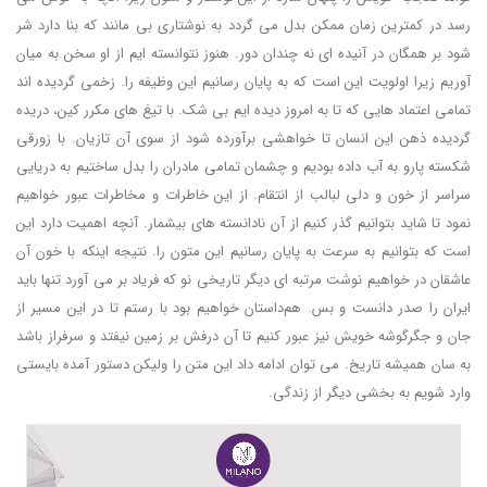
رسد در کمترین زمان ممکن بدل می گردد به نوشتاری بی مانند که بنا دارد شر
شود بر همگان در آنیده ای نه چندان دور. هنوز نتوانسته ایم از او سخن به میان
آوریم زیرا اولویت این است که به پایان رسانیم این وظیفه را. زخمی گردیده اند
تمامی اعتماد هایی که تا به امروز دیده ایم بی شک. با تیغ های مکرر کین، دریده
گردیده ذهن این انسان تا خواهشی برآورده شود از سوی آن تازیان. با زورقی
شکسته پارو به آب داده بودیم و چشمان تمامی مادران را بدل ساختیم به دریایی
سراسر از خون و دلی لبالب از انتقام. از این خاطرات و مخاطرات عبور خواهیم
نمود تا شاید بتوانیم گذر کنیم از آن نادانسته های بیشمار. آنچه اهمیت دارد این
است که بتوانیم به سرعت به پایان رسانیم این متون را. نتیجه اینکه با خون آن
عاشقان در خواهیم نوشت مرتبه ای دیگر تاریخی نو که فریاد بر می آورد تنها باید
ایران را صدر دانست و بس. هم‌داستان خواهیم بود با رستم تا در این مسیر از
جان و جگرگوشه خویش نیز عبور کنیم تا آن درفش بر زمین نیفتد و سرفراز باشد
به سان همیشه تاریخ. می توان ادامه داد این متن را ولیکن دستور آمده بایستی
وارد شویم به بخشی دیگر از زندگی.