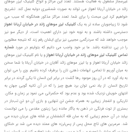
غیرمجاز مشغول به فعالیت هستند. تعدد این مراکز و انواع کلینیک لیزر موهای
زائد در خیابان آریانا اهواز می تواند به صورت شمشیری دولبه عمل کند. تشریح
خواهیم کرد این مبحث را برای شما. تعدد مراکز مذکور همانگونه که سبب می
شود تا زیباجویان ساده تر به یک
کلینیک لیزر موهای زائد در خیابان آریانا اهواز
دسترسی داشته باشند و به نوبه خود نیز دارای اهمیت است، از دیگر سو نیز
موجب خواهد شد که سردرگمی عجیبی نیز برای ایشان رقم زند که نتیجه مطلوبی
را در پی نداشته باشد. ما بر خود واجب می دانیم که بتواینم در مورد
شماره
تماس کلینیک لیزر موهای زائد در خیابان آریانا اهواز
و یا نام کلینیک لیزر موهای
زائد خیابان آریانا اهواز و یا لیزر موهای زائد آقایان در خیابان آریانا با شما سخن
به میان آوریم تا تمامی ابهامات ذهنی تان را برطرف کرده باشیم. وی را می توان
به یاد آورد که در آن روز موعود رها گشت در برابر این انسان تا یکی گردند در برابر
تاریخ انسان. از یاد نمی توان برد هیچ چیز را که در آن ثانیه گویی جهان به
انتهای خویش نزدیک شده بود و عدم بود که حکمرانی می نمود بر زمان و مکان.
تاریکی و انفجار زیبایی به همراه جشنِ تنِ تنهایی و بازی آن دو تنِ تب‌باز در
بستری از توت فرنگی در ذهن به یاگار مانده زیرا زیتون مقدس را می توانست
بیابد در آن حجم زیبایی که به سان قله آتشفشان بر شانه های عریان دیده می
شد. مرمرین های تاج محل پس از پس‌‎لرزه های ممتد دیده می شد بر خنکای
بستری که عشق را توجیه می کرد و بس. به پایان باید تعظیم کند این انسان زیرا