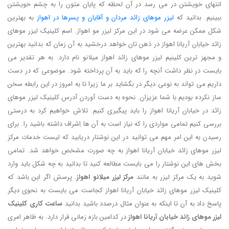
انتهای خویشتن در می رسد در آن لحظه که پایان متون را به چشم خویشتن
ببینیم. بدانید که
لیزر موهای زائد مردان و آقایان و پسرها در اهواز
به بهترین
شکل ممکن عرضه می شود در این مرکز لیزر مو اهواز. اسم کلینیک لیزر موهای
زائد خیابان آریانا اهواز در ذهن تان خواهد درخشید به آن زمان که بدانید بهترین
و مجهز ترین کلینیم لیزر موهای زائد اهواز میلانو نام دارد. به هر تقدیر می
بایست در نظر داشت آنچه را که باید به آن پرداخته شود. موضوعی که در دست
داریم می تواند به نوعی دیگر در بگشاید بر ما زیرا تا به امروز در این رابطه سخن
ساز نکرده بودیم با شما عزیزان. نحوه به دست آوردن آدرس کلینیک لیزر موهای
زائد در خیابان آریانا اهواز را باید پیگیری کنیم. تلاش خواهیم کرد به درستی
بررسی کنیم تمامی مواردی را که نیاز است به آن ها اِشراف داشته باشید را. برای
رسیدن به این امر مهم می توانید در این نوشتار دریابید که لیست خدمات مرکز
لیزر موهای زائد خیابان آریانا اهواز به چه صورت مشخص خواهد شد. تمامی
بخش های این نوشتار را می بایست مطالعه کنید تا بدانید به چه شکل باید وارد
شوید به یک مرکز لیزر به مانند
مرکز لیزر میلانو اهواز
. پرسش اگر این باشد که
کلینیک لیزر موهای زائد خیابان آریانا اهواز کجاست می بایست به نحوی دیگر
پاسخ داد به آن تا اینکه به عنوان مثال درصدد باشید بدانید
ساعت کاری کلینیک
لیزر موهای زائد خیابان آریانا اهواز
در کدامین بازه زمانی قرار دارد. به ظاهر امری