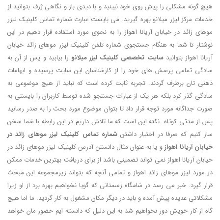
هیچ گونه مشکلی را پیش روی خود نبینید و با دیدی باز و نگاهی ژرف بتوانید از
خدمات مرکز لیزر میلانو بهره گیرید. می بایست عبارت شماره تماس کلینیک لیزر
موهای زائد در خیابان آریانا اهواز را به نحوی مورد استفاده قرار دهیم در این
نوشتار تا شما به هنگام جستجوی شماره تلفن کلینیک لیزر موهای زائد خیابان
آریانا اهواز بتوانید
سایت تخصصی
کلینیک لیزر میلانو
را بیابید و پس از آن به
سادگی تمامی پرسش های خود را از کارشناسان این سایت پرسیده و ابهامات
ذهنی تان برطرف گردند. تجربه ثابت کرده است که نباید از هیچ موضوعی به
سادگی گذر کرد بلکه هر یک از عبارات جستجو شده توسط کاربران را بایستی به
صورت جداگانه مورد توجه قرار داد تا بتوان موضوع مورد بحث را به صدر رسانید
پس از مدتی کوتاه. نکته این است که ما تلاش داریم در این رابطه با شما سخن
ساز کنیم که صرفا در اختیار داشتن
شماره تماس کلینیک لیزر موهای زائد در
خیابان آریانا اهواز
و یا به عنوان مثال دانستن آدرس کلینیک لیزر موهای زائد در
خیابان آریانا اهواز نمی تواند تضمینی باشد از برای دریافت بهترین خدمات ممکن
در مورد لیزر موهای زائد اهواز و تمامی آنچه که بتواند زیرمجموعه این مبحث
قرار گیرد. خبر می رسد در شامگاه زمستانی که گویا نخواهیم بهره برد از او زیرا
مشکلاتی عدیده پیش آمده و باید در دیگر مکان مشغول به کار گردید. ما اما هیچ
گاه از کار خویش دور نخواهیم شد به این دلیل که دانسته ایم حضور مان خواهد