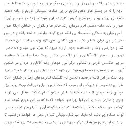
پاسخی ابدی باشد بر این راز. رموز را باری دیگر بر زبان جاری می کنیم تا بتوانیم
آنچه را که در پستو های ذهن داریم بر این صفحه سپیدتن آوریم و ادامه دهیم
نوشتاری پیش رو را. موضوع آدرس کلینیک لیزر موهای زائد در خیابان آریانا
اهواز را باید ادامه دهیم. لیزر موهای زائد خانم ها و بانوان در خیابان آریانا اهواز
را می توان به سادگی انجام داد بی آنکه هیچ گونه عوارضی داشته باشد و در عین
حال نیز می توان انتظار کشید بدون آگاهی های لازم وارد دریافت این خدمات
شد و عوارضی چند را مشاهده نمود. از یاد نبرید که مرکز لیزر میلانو تخصصی
ترین لیزر موهای زائد آقایان را نیز ارائه می کند. پس نتیجه این است که چنانچه
در پی دانستن آدرس و نشانی مرکز لیزر موهای زائد آقایان و مردان در خیابان
آریانا اهواز هستید به شما پیشنهاد می کنیم که تا انتهای این نوشتار همراه باشید
و یا اینکه در این ثانیه درصدد دانستن نام کلینیک لیزر موهای زائد در خیابان آریانا
اهواز بوده و پس از دریافتن این مهم، اقدامات لازم را برای دریافت نوبت برای لیزر
موهای زائد مردان از سایت کلینیک لیزر میلانو اقدام نمائید. جنگل می تواند
جاری و ساری باشد بر این آوا زیرا دنیا خواهد گفت که در این حریم شبانه ستم
گرفته و در ین شب خوف و خاکستر که غم فرا گرفته آن را تنها رفیق شبانه ما می
تواند ستاره ای باشد که دنباله نیز ندارد ولیکن تنها در ذهن ما خواهد درخشید تا
رو به بیداری کنیم مرتبه ای دیگر خویشتن را. رهایی خواهیم یافت بی شک روزی