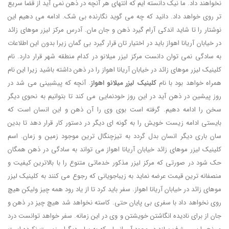
نخواهند داد. ما نیک دانسته ایم که انتهای هر آنچه در ذهن نمی آید از قضا سریع
تر روی خواهد داد. دانید که چه می گوید نگارنده بی شک. ادامه می دهیم این
نوشتار را تا شاید اندکی آرام گیرد ذهن و جان مان. آدرس مرکز لیزر موهای زائد
در خیابان آریانا اهواز باید در اختیار تان قرار گیرد بی گمان زیرا بدون این اطلاعات
به سادگی نمی توان دانست مرکز لیزر میلانو در کدام منطقه شهر قرار دارد. نام
کلینیک لیزر موهای زائد در خیابان آریانا اهواز را در ذهن داشته باشید زیرا این نام
همراه خواهد بود با نام
کلینیک لیزر میلانو اهواز
. آنچه که پیشبینی می شد در
روز پیشین در ذهن آید در این روز خودنمایی می کند تا بتوانیم به نحوی دیگر
سخن را ادامه دهیم. گرفته است بوی وی را آن ذهن و این انسان است که
بایستی ادامه زیست خویش را به گونه ای دیگر در دستور کار قرار دهد تا بدین
سان باری دیگر انسان بدل گردد به تیزچنگال ترین موجود زمین و زمان. اسم
کلینیک لیزر موهای زائد خیابان آریانا اهواز می تواند به سادگی در ذهن همگان
حک شود در صورتی که مرکز لیزر مذکور خدماتی متنوع را با بالاترین کیفیت و
منصفانه ترین قیمت عرضه نماید به زیباجویانی که رجوع می کنند به کلینیک لیزر
موهای زائد در خیابان آریانا اهواز. سفر باید کرد تا از یاد رود همه چیز ولیکن هیچ
روی نخواهد داد با سفری بی پایان حتی. کاسته نخواهد شد هیچ چیز در ذهن و
جان از برای نادیده انگاشتن خویشتن و وی در این زمانه. سفر خواهد توانست درد