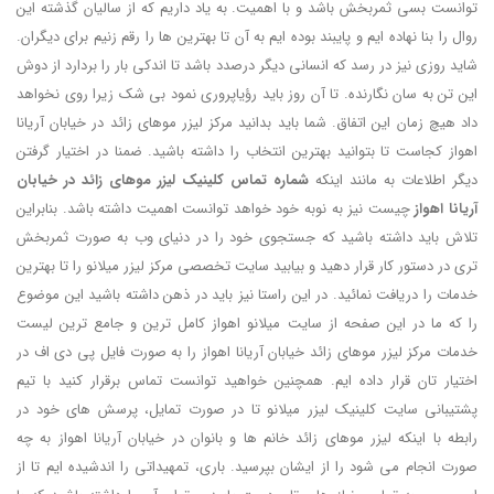
توانست بسی ثمربخش باشد و با اهمیت. به یاد داریم که از سالیان گذشته این
روال را بنا نهاده ایم و پایبند بوده ایم به آن تا بهترین ها را رقم زنیم برای دیگران.
شاید روزی نیز در رسد که انسانی دیگر درصدد باشد تا اندکی بار را بردارد از دوش
این تن به سان نگارنده. تا آن روز باید رؤیاپروری نمود بی شک زیرا روی نخواهد
داد هیچ زمان این اتفاق. شما باید بدانید مرکز لیزر موهای زائد در خیابان آریانا
اهواز کجاست تا بتوانید بهترین انتخاب را داشته باشید. ضمنا در اختیار گرفتن
دیگر اطلاعات به مانند اینکه
شماره تماس کلینیک لیزر موهای زائد در خیابان
آریانا اهواز
چیست نیز به نوبه خود خواهد توانست اهمیت داشته باشد. بنابراین
تلاش باید داشته باشید که جستجوی خود را در دنیای وب به صورت ثمربخش
تری در دستور کار قرار دهید و بیابید سایت تخصصی مرکز لیزر میلانو را تا بهترین
خدمات را دریافت نمائید. در این راستا نیز باید در ذهن داشته باشید این موضوع
را که ما در این صفحه از سایت میلانو اهواز کامل ترین و جامع ترین لیست
خدمات مرکز لیزر موهای زائد خیابان آریانا اهواز را به صورت فایل پی دی اف در
اختیار تان قرار داده ایم. همچنین خواهید توانست تماس برقرار کنید با تیم
پشتیبانی سایت کلینیک لیزر میلانو تا در صورت تمایل، پرسش های خود در
رابطه با اینکه لیزر موهای زائد خانم ها و بانوان در خیابان آریانا اهواز به چه
صورت انجام می شود را از ایشان بپرسید. باری، تمهیداتی را اندشیده ایم تا از