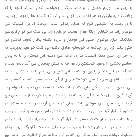
به زبان می آوریم حقایق را و شاید دیگران بخواهند کتمان سازند آنچه را که
واقعیت دارد ولیکن به هر تقدیر می توان بیان کرد که افسانه ها را باید از یاد برد
تا در رسید به حقیقتی تلخ که همان زندگی ست. مبحث آدرس کلینیک لیزر
موهای زائد در خیابان آریانا اهواز اهمیت فراوان دارد. بی شک می توان ارتباطی
تنگاتنگ میان موضوع اصلی این نوشتار و یازده دقیقه برقرار نمود. تلاشی نیز
حتی نباید کرد زیرا چنانچه با خویشتن صادق باشیم بی شک خواهیم پذیرفت که
به جز آن، هیچ دیگر اهمیت ندارد. ادامه می دهیم این نوشتار را تا به پایان
رسانیم بخشی از وجود خویشتن را. هر چه به پیش چشمان می آید نابجا ست و
ناکارآمد در این دنیا زیرا وی بود که دنیایی تلخ و بی رحم را به ما نشان داد که
شاید تا انتهای عمر نیز نمی توانستیم ردی از آن بیابیم. سیپد گشت آنچه را که
می دیدی در برابر دردگان مان. انتظار باید کشید تا شاید این تجربه با بتوانیم به
آن دیگری انتقال دهیم به آن شرط که پذیرا باشد و بتواند دریابد از چه سخن می
گوید این انسان. لیزر موهای زائد مردان در خیابان آریانا توسط تیم میلانو در
دستور کار قرار گرفته و می توان انتظار داشت که این امر بدون هیچ گونه عوارضی
و با مناسب ترین قیمت در دستور کار قرار گیرد. هر آنچه نیاز داشته باشید را در
اختیار تان قرار خواهیم داد تا بدانید به چه دلیل خدمات
کلینیک لیزر میلانو
متفاوت خواهد بود با سایر مراکز لیزر که در این منطقه اهواز فعالیت می کنند.
لیزر