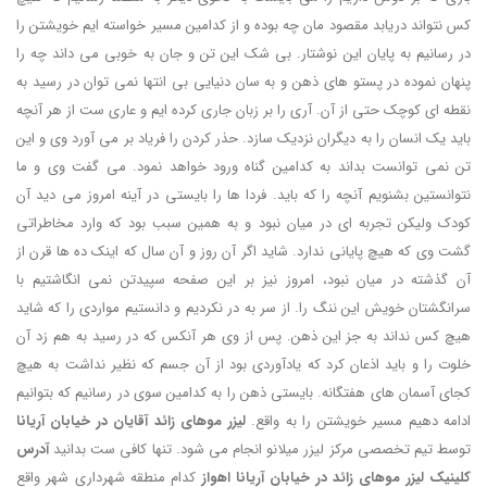
کس نتواند دریابد مقصود مان چه بوده و از کدامین مسیر خواسته ایم خویشتن را
در رسانیم به پایان این نوشتار. بی شک این تن و جان به خوبی می داند چه را
پنهان نموده در پستو های ذهن و به سان دنیایی بی انتها نمی توان در رسید به
نقطه ای کوچک حتی از آن. آری را بر زبان جاری کرده ایم و عاری ست از هر آنچه
باید یک انسان را به دیگران نزدیک سازد. حذر کردن را فریاد بر می آورد وی و این
تن نمی توانست بداند به کدامین گناه ورود خواهد نمود. می گفت وی و ما
نتوانستین بشنویم آنچه را که باید. فردا ها را بایستی در آینه امروز می دید آن
کودک ولیکن تجربه ای در میان نبود و به همین سبب بود که وارد مخاطراتی
گشت وی که هیچ پایانی ندارد. شاید اگر آن روز و آن سال که اینک ده ها قرن از
آن گذشته در میان نبود، امروز نیز بر این صفحه سپیدتن نمی انگاشتیم با
سرانگشتان خویش این ننگ را. از سر به در نکردیم و دانستیم مواردی را که شاید
هیچ کس نداند به جز این ذهن. پس از وی هر آنکس که در رسید به هم زد آن
خلوت را و باید اذعان کرد که یادآوردی بود از آن جسم که نظیر نداشت به هیچ
کجای آسمان های هفتگانه. بایستی ذهن را به کدامین سوی در رسانیم که بتوانیم
ادامه دهیم مسیر خویشتن را به واقع.
لیزر موهای زائد آقایان در خیابان آریانا
توسط تیم تخصصی مرکز لیزر میلانو انجام می شود. تنها کافی ست بدانید
آدرس
کلینیک لیزر موهای زائد در خیابان آریانا اهواز
کدام منطقه شهرداری شهر واقع