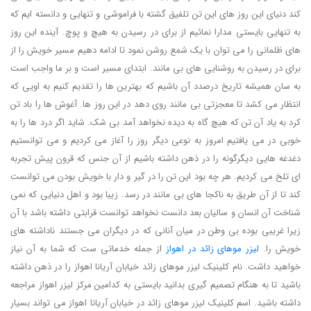
کند دنیای این روز های این تن تلفیق گشته با فراموشی و تنهایی و دانسته ایم که
به تنهایی بایستی مدارا نمائیم از برای در رسیدن به هیچ و پوچ. آینده این روز
های ظلمانی را می توان با یک شمع روشن نمود تا ادامه دهیم مسیر خویش را از
برای در رسیدن به روشنایی های بی مانند. ابتدای مسیر است و بر ما واجب است
به سان همیشه تاریخ درصدد آن باشیم که بهترین ها را تقدیم کنیم به اویی که
انتظار می کشد تا معجزتی بی مانند روی دهد در این روز ها. آغوش ها را باد تن
کرد به یاد آن تن که هیچ گاه به دیده نخواهد آمد بی شک. شاید اگر درد ها را به
خوبی در می یافتیم امروز به نوعی دیگر روز را آغاز می کردیم و می توانستیم
دغدغه هایی دیگرگونه را در ذهن داشته باشیم از آن جنس که قرون پیش تجربه
ای تلخ می کردیم. هر چه بود این تن را در گیر و دار با خویش بودن می توانست
کند تا از آن طریق به ناکجا های بی مانند در رسد. زیبا بود و اهل دنیایی که نمی
شناخت آن انسان و سالیان بعد دانست نخواهد توانست قرابتی داشته باشد با آن
زیرا غریبی بوده بی وطن در میان آنانی که در دیگران می جستند ناداشته های
خویش را.
لیزر موهای زائد در اهواز
از جمله خدماتی ست که شما به آن نیاز
خواهید داشت. نام کلینیک لیزر موهای زائد خیابان آریانا اهواز را در ذهن داشته
باشید تا به هنگام تصمیم گیری بدانید بایستی به کدامین مرکز لیزر اهواز مراجعه
داشته باشید. اسم کلینیک لیزر موهای زائد در خیابان آریانا اهواز می تواند بسیار