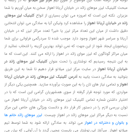
توجه قرار گرفته است این موضوع از سوی تیم
مرکز لیزر میلانو
که در رابطه با
مبحث کلینیک لیزر موهای زائد در خیابان آریانا اهواز سخن به میان آوریم با شما
عزیزان. نکته این است که امروزه می توان بسیاری از انواع
کلینیک لیزر موهای
زائد در خیابان آریانا اهواز
را مشاهده کرد ولیکن آیا به سادگی می توان انتخابی
دقیق داشت از میان این تعداد مرکز لیزر یا خیر؟ تعدد مراکز لیزر که در خیابان
آریانا و سراسر شهر اهواز وجود دارد موجب شده تا سردرگمی فراوانی برای شما
زیباجویان ایجاد شود از این جهت که نمی تواند بهترین گزینه را انتخاب نمائید از
میان مراکز گوناگون که لیزر موای زائد در اهواز را ارائه می کنند. این است که ما
به این نتیجه رسیدیم که نوشتاری را تحت عنوان
کلینیک لیزر موهای زائد در
خیابان آریانا اهواز
در سایت مرکز لیزر میلانو قرار دهیم تا شما به این طریق
بتوانید به سادگی دست یابید به
آدرس کلینیک لیزر موهای زائد در خیابان آریانا
اهواز
و تمامی نیاز های تان را به این صورت برآورده سازید. همچنین یکی دیگر از
مواردی که مورد توجه قرار گرفته از سوی همشهریان گرامی این است که با در
اختیار داشتن شماره تماس کلینیک لیزر موهای زائد در خیابان آریانا اهواز می
توان بررسی لازم را در دستور کار قرار داد و دانست ویژگی های خاص این مرکز
نسبت به دیگر مراکز لیزر موهای زائد در اهواز چیست.
لیزر موهای زائد خانم ها
و بانوان و دخترانه در اهواز
می تواند به سادگی ارائه شود به شما توسط تیم
میلانو اهواز. سرآغاز این نوشتار می بایست عجین گردد با آن آوایی که بیان می