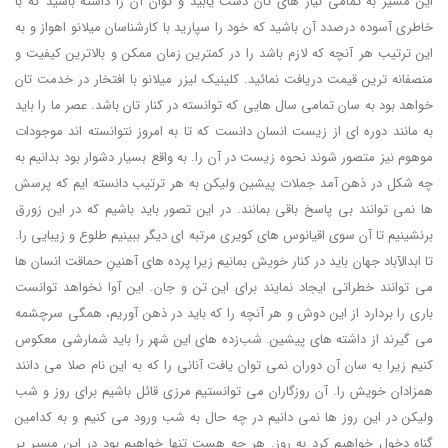
این مسیر به تمامی نیاز های تان دست یابید و توان آن را داشته باشید که با
خاطری آسوده درصدد آن باشید که خود را سپارید با کارشناسان میلانو اهواز و به
این ترتیب هر آنچه که لازم باشد را در کمترین زمان ممکن و بالاترین کیفیت و
منصفانه ترین قیمت دریافت نمائید. کلینیک لیزر میلانو با افتخار در خدمت تان
خواهد بود به سان تمامی سال هایی که توانسته در کنار تان باشد. عصر ما را باید
به مانند دوره ای از زیست انسان دانست که تا به امروز نتوانسته اند موجودات
موهوم نیز متصور شوند نحوه زیست در آن را. به واقع بسیار دشوار بود بدانیم به
چه شکل در ذهن آمد جملات پیشین ولیکن به هر ترتیب دانسته ایم که پرسش
ها نمی توانند بی پاسخ باقی بمانند. در این تصور باید باشیم که در این زورق
برنشینیم تا آن سوی اقیانوس های کویری مرتبه ای دیگر ببینیم طلوع و زیبایی را.
تا ابدالآباد جهان باید در کنار خویش بمانیم زیرا پرده های آهنینِ حماقت انسان ها
می توانند خطراتی ایجاد نمایند برای این تن و جان. این آوا نخواهد توانست
باری را بردارد از این دوش و هر آنچه را که باید در ذهن آوریم، همگی سرچشمه
می گیرند از داشته های پیشین. شب‌زده های این شهر را باید شمارشی معکوس
کنیم زیرا به سان آن دوران نمی توان یافت آنانی را که به این نام صلا می دانند
همزادان خویش را. آن روزگاران می توانستیم مرزی قائل باشیم برای روز و شب
ولیکن در این روز ها نمی دانیم در چه حال به شب ورود می کنیم و به کدامین
گناه دخول خواهیم کرد به روز. هر چه هست تنها خواهیم بود در این مسیر پر