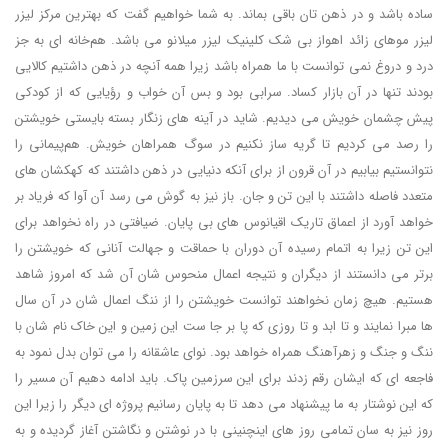
ساده باشد و در ذهن تان باقی بماند. به شما خواهیم گفت که بهترین مرکز لیزر
لیزر موهای زائد اهواز بی شک کلینیک لیزر میلانو می باشد. هم‌خانه ای به جز
درد و دروغ نمی توانست با ما همراه باشد زیرا همه آنچه در ذهن داشتیم کالایی
بودند تنها در آن بازار کساد. سرابی بود و بس آن خواب و رؤیایی که از کودکی
پیش چشمان خویش می دیدیم. شاید در آینه های زنگار بسته بایستی خویشتن
را رصد می کردیم تا گریه ساز نکنیم در سوگ همراهان خویش. هم‌پیمانی را
نتوانستیم بیابیم در آن قرون از برای آنکه دنیایی در ذهن داشتند که کهکشان های
متعدد فاصله داشتند با این تن و جان. باز نیز به گوش می رسد آن آوا که فریاد بر
خواهد آورد از اعماق تاریک اقیانوس های بی پایان. ضیافتی در راه نخواهد برای
این تن زیرا به اتمام رسیده آن دوران با حماقت و جهالت آنانی که خویشتن را
برتر می دانستند از دیگران و نتیجه اعمال منحوس شان آن شد که امروز شاهد
هستیم. هیچ زمان نخواهند توانست خویشتن را از ننگ اعمال شان در آن سال
ها مبرا نمایند و تا ابد و تا روزی که پا بر جا ست این زمین و این خاک نام شان با
ننگ و جنگ و زهرآهنگ همراه خواهد بود. نوای عاشقانه را می توان بدل نمود به
فاجعه ای که ایشان رقم زدند برای این سرزمین پاک. باید ادامه دهیم آن مسیر را
که این نوشتار به ما پیشنهاد می دهد تا به پایان رسانیم پروژه ای دیگر را زیرا این
روز نیز به سان تمامی روز های اینچنینی با در نوشتن و نگاشتن آغاز گردیده و به