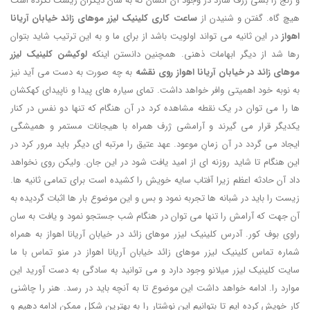
و رنج را بسی ژرف سازد در وجود آن انسان که به سان دیگران زیست نکرده است
هیچ گاه. گفتن و شنیدن از
ساعت کاری کلینیک لیزر موهای زائد خیابان آریانا
اهواز
در این ثانیه می تواند اولویت باشد از برای ما و به این ترتیب شاید بتوان
رها شد از دیگر ابهامات ذهنی. همچنین دانستن اینکه
لوکیشن کلینیک لیزر
موهای زائد در خیابان آریانا اهواز روی نقشه
به چه صورت به دست می آید نیز
به نوبه خود اهمیتی وافر خواهد داشت. تمای سیاره های پیدا و ناپیدای کهکشان
ها را می توان در یک نقطه مشاهده کرد در آن هنگام که تنها دو نفس در کنار
یکدیگر قرار می گیرند و آرامشی ژرف همراه با هیجانات مستمر و همیشگی
ایجاد می گردد در آن زمانِ موعود. عهد عتیق را مرتبه ای دیگر باید مرور کرد در
این هنگام تا شاید روزنه ای از امید یافت شود در این جان. ولیکن روی نخواهد
داد آن حادثه اعظم زیرا آفتاب سایه خویش را کشیده است برای تمامی ثانیه ها.
زیست را باید در شبانه ها تجربه نمود و بس و این موضوع بار ها اثبات گردیده به
آن جهت که آرامش را تنها می توان در هنگام شب جستجو نمود و یافت به سان
راوی بوف کور. آدرس کلینیک لیزر موهای زائد در خیابان آریانا اهواز به همراه
شماره تماس کلینیک لیزر موهای زائد خیابان آریانا اهواز در منو تماس با ما
سایت کلینیک لیزر میلانو وجود دارد و می توانید به سادگی به دست آورید این
موارد را. ادامه خواهد داشت این موضوع تا به آنچه باید در رسد. هنر را چاشنی
کار خویش کرده ایم تا بتوانیم این نوشتار را به بهترین شکل ممکن ادامه دهیم و