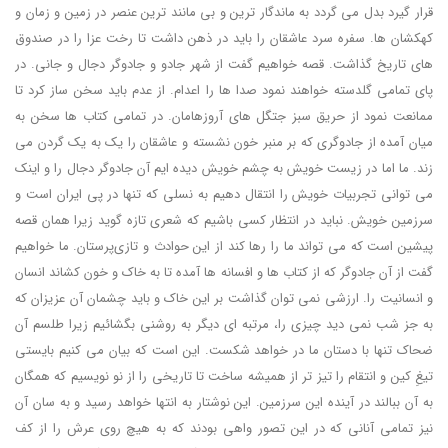
قرار گیرد بدل می گردد به ماندگار ترین و بی مانند ترین عنصر در زمین و زمان و
کهکشان ها. سفره سرد عاشقان را باید در ذهن داشت تا رخت عزا را در صندوق
های تاریخ گذاشت. قصه خواهیم گفت از شهر جادو و جادوگر دجال و جانی. در
پای تمامی گلدسته خواهند نمود صدا ها را اعدام. از عدم باید سخن ساز کرد تا
ممانعت نمود از حریق سبز جتگل های آروزهامان. در تمامی کتاب ها سخن به
میان آمده از جادوگری که بر منبر خون نشسته و عاشقان را یک به یک گردن می
زند. ما اما در زیست خویش به چشم خویش دیده ایم آن جادوگر دجال را و اینک
می توانی تجربیات خویش را انتقال دهیم به نسلی که تنها در پی ایران است و
سرزمین خویش. نباید در انتظار کسی باشیم که شعری تازه گوید زیرا همان قصه
پیشین است که می تواند ما را رها کند از این حوادث و تازی‌پرستان. ما خواهیم
گفت از آن جادوگر که از کتاب ها و افسانه ها آمده تا به خاک و خون کشاند انسان
و انسانیت را. ارزشی نمی توان گذاشت بر این خاک و باید چشمان آن عزیزان که
به جز شب نمی دید چیزی را، مرتبه ای دیگر به روشنی بگشائیم زیرا طلسم آن
ضحاک تنها با دستان ما در خواهد شکست. این است که بیان می کنیم بایستی
تیغِ کین و انتقام را تیز تر از همیشه ساخت تا تاریخی را از نو نویسیم که همگان
به آن ببالند در آینده این سرزمین. این نوشتار به انتها خواهد رسید و به سان آن
نیز تمامی آنانی که در این تصور واهی بودند که به هیچ روی عرش را از کف