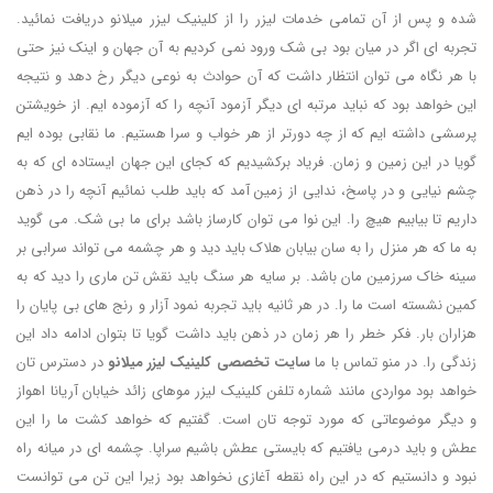
شده و پس از آن تمامی خدمات لیزر را از کلینیک لیزر میلانو دریافت نمائید.
تجربه ای اگر در میان بود بی شک ورود نمی کردیم به آن جهان و اینک نیز حتی
با هر نگاه می توان انتظار داشت که آن حوادث به نوعی دیگر رخ دهد و نتیجه
این خواهد بود که نباید مرتبه ای دیگر آزمود آنچه را که آزموده ایم. از خویشتن
پرسشی داشته ایم که از چه دورتر از هر خواب و سرا هستیم. ما نقابی بوده ایم
گویا در این زمین و زمان. فریاد برکشیدیم که کجای این جهان ایستاده ای که به
چشم نیایی و در پاسخ، ندایی از زمین آمد که باید طلب نمائیم آنچه را در ذهن
داریم تا بیابیم هیچ را. این نوا می توان کارساز باشد برای ما بی شک. می گوید
به ما که هر منزل را به سان بیابان هلاک باید دید و هر چشمه می تواند سرابی بر
سینه خاک سرزمین مان باشد. بر سایه هر سنگ باید نقش تن ماری را دید که به
کمین نشسته است ما را. در هر ثانیه باید تجربه نمود آزار و رنج های بی پایان را
هزاران بار. فکر خطر را هر زمان در ذهن باید داشت گویا تا بتوان ادامه داد این
زندگی را. در منو تماس با ما
سایت تخصصی کلینیک لیزر میلانو
در دسترس تان
خواهد بود مواردی مانند شماره تلفن کلینیک لیزر موهای زائد خیابان آریانا اهواز
و دیگر موضوعاتی که مورد توجه تان است. گفتیم که خواهد کشت ما را این
عطش و باید درمی یافتیم که بایستی عطش باشیم سراپا. چشمه ای در میانه راه
نبود و دانستیم که در این راه نقطه آغازی نخواهد بود زیرا این تن می توانست