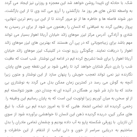
شک. با حادثه ای ناپیدا روشن خواهد شد این معجزه و روزنی نیز ایجاد می گردد
به واسطه تلاش های هر روز ما. بازگشتی را آرزو می کند وی تا از این بازگشت،
دور شوند فاصله ها و خاطره ها از نو مرور گردند تا از این بی رحم ترین تنهایی،
پرواز رهایی گردد به ضیافتی که انسان را رهنمون می شود از برای در رسیدن به
شادی و آزادگی. آدرس مرکز لیزر موهای زائد خیابان آریانا اهواز بسیار می تواند
مهم باشد برای زیباجویانی که در پی آن هستند که بهترین های لیزر موهای زائد
اهواز را دریافت نمایند. چگونگی رزرو نوبت در کلینیک لیزر موهای زائد خیابان
آریانا اهواز را برای شما تشریح کرده ایم در ادامه این نوشتار. شب است که عاقبت
شب را باری دیگر شتابان خواهد کرد تا راهی شود بر این نقطه چین های پایان.
نگارنده نیز نمی تواند تعجب خویش را پنهان سازد از این نوشتار و متون زیرا
آنچه به گوش می رسد در کمترین زمان ممکن بدل می گردد به نوشتاری بی
مانند که بنا دارد شر شود بر همگان در آنیده ای نه چندان دور. هنوز نتوانسته ایم
از او سخن به میان آوریم زیرا اولویت این است که به پایان رسانیم این وظیفه را.
زخمی گردیده اند تمامی اعتماد هایی که تا به امروز دیده ایم بی شک. با تیغ
های مکرر کین، دریده گردیده ذهن این انسان تا خواهشی برآورده شود از سوی
آن تازیان. با زورقی شکسته پارو به آب داده بودیم و چشمان تمامی مادران را بدل
ساختیم به دریایی سراسر از خون و دلی لبالب از انتقام. از این خاطرات و