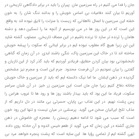
جان را فدا می کنیم در راه سرزمین مان. پیران را باید در برابر دادگاهی تاریخی در
آوریم تا بیان کنند دفاعیات بی اساس خویش را و بدانند ننگ شان را. به خون
خفته این سرزمین با اعمال نااهلانی که زیست با منزلت را لایق نبوده اند به واقع.
این است که در این روز ها در می نویسیم از آنچه ما را تسکین دهد و دشنه
هامان را بُرنده تر سازد تا بَرنده باشیم در این مصاف تاریخی. مصلوب گشته شاید
این تن زیرا هیچ گاه مغلوب نبوده ایم در برابر اینانی که سکوت را پیشه خویش
ساخته اند تا در خاک این سرزمین پاک، ننگی باشند ابدی. در آن زمان که گناهی
نابخشودنی بود بیان کردن حقایق، فریادبر آوردیم که باید گذر کرد از این تازیان و
گفتنی را بیان نمودیم در آن فرصت محدود. جرم این است و مجرم نیز مشخص
گردیده در ذهن ایشان. ما اما نیک دانسته ایم که باید از سرزمین و خاک خویش
جانانه دفاع کنیم زیرا جان مان است این سرزمین زر خیز. در آن شبان سراسر
سکوت، فریاد ما این بود که باید بیدار باشند روز ها و رود ها تا غروب هراس را
پسِ پشت نهیم. در این غذاب بی پایان، حسرتی بی مانند در دل داریم که از
عذاب تلخ ایرانیان سخن می گوید. پرسشی در میان نیست و تنها این رود خون
است که سبب می شود تا ادامه دهیم زیستن را. معجزه ای خاموش در ذهن
جاری گشته در این زمان که می گوید از طعم خیس اندوه و آن حادثه روی داده.
تهی گشته ایم از تمامی رؤیا ها. این سایه است که پشت پنجره خواهد مرد بی