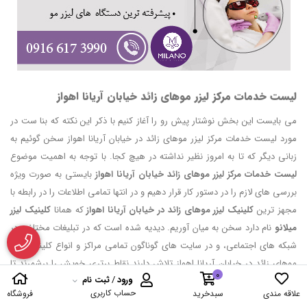
لیست خدمات مرکز لیزر موهای زائد خیابان آریانا اهواز
می بایست این بخش نوشتار پیش رو را آغاز کنیم با ذکر این نکته که بنا ست در
مورد لیست خدمات مرکز لیزر موهای زائد در خیابان آریانا اهواز سخن گوئیم به
زبانی دیگر که تا به امروز نظیر نداشته در هیچ کجا. با توجه به اهمیت موضوع
لیست خدمات مرکز لیزر موهای زائد خیابان آریانا اهواز
بایستی به صورت ویژه
بررسی های لازم را در دستور کار قرار دهیم و در انتها تمامی اطلاعات را در رابطه با
مجهز ترین
کلینیک لیزر موهای زائد در خیابان آریانا اهواز
که همانا
کلینیک لیزر
میلانو
نام دارد سخن به میان آوریم. دیدیه شده است که در تبلیغات مختلف، در
شبکه های اجتماعی، و در سایت های گوناگون تمامی مراکز و انواع کلینیک لیزر
موهای زائد در خیابان آریانا اهواز تلاش دارند نقاط برتری خویش را برشمرند تا
0
ورود
/
ثبت نام
نشان دهند به همگان که توانسته اند محیطی متفاوت با شرایطی ایده آل را
حساب کاربری
علاقه مندی
سبدخرید
فروشگاه
فراهم آورند برای مراجعین کلینیک لیزر موهای زائد مربوطه. ما نیز در این میان به