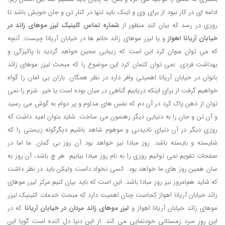
ادامه ای در کار نبود از برای وی و اینک باید تنها در کنار تن و جان خویش باشد تا
روزی در رسد که بیان کند منظور از
شماره تماس کلینیک لیزر موهای زائد در
خیابان آریانا اهواز
و یا لیزر موهای زائد خانم ها در خیابان آریانا چیست. آنچه
که می توان عنوان کرد این است که زیبایی عجین خواهد گردید با پاکیزگی و
بهداشت فردی. نمی توان کتمان کرد این موضوع را که مبحث لیزر موهای زائد
بانوان در خیابان آریانا اهمیتی وافر دارد در نظر همگان. باران بی امان را گواه
خواهیم گرفت از برای اینکه دریابیم گناهی در میان بوده است یا خیر. شرم را نمی
توان از ذهن پاک کرد در آن دم که نفس های مداوم و پر دوام به گوش می رسید
و آن تن و جان را به دنیایی دیگر رهنمون می ساخت. شاید بتوان امید داشت که
روزی دیگر در آن دنیای نادیدنی و موهوم شاهد باشیم دیگرگونه زیستی را که
شایسته و بایسته باشد. روز مبادا نیز خواهد بود آن روز بی گمان. ما اما در
صفحات تقویم نمی توانیم روزی را به نام روز مبادا بیابیم. هر چ باشد، آن روز به
سان همین روز های ما خواهد بود. کسی نخواد داست ولیکن باید در نظر داشت
که شاید هم‌امروز نیز روز مبادا باشد. این است که باید بیان کنیم مرکز لیزر موهای
زائد خیابان آریانا اهواز کجاست چنان اهمیت دارد که مبحث خدمات کلینیک لیزر
موهای زائد خیابان آریانا اهواز و
لیزر موهای زائد مردان در خیابان آریانا
که در
این روز سرد زمستانی خودنمایی می کند. از این دنیا دل کنده است گویا این