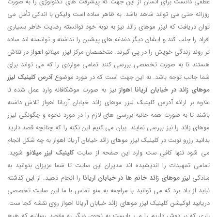
عطفی دانست برای انسان از این جهت که پیشرفت های تکنولوژی را به صورت
روزانه حتی می تواند شاهد باشد. به ظاهر ساده است ولیکن با اندکی تأمل می
توان دریافت که لیزر موهای زائد نیز به نوبه خود توانسته رضایت خاطر بسیاری
افراد را جلب کند و ایشان دیگر دغدغه های پیشین را نداشته و توانسته اند ساده
تر روند زندگی خویش را در پی گیرند. متخصصان مرکز لیزر میلانو اهواز در تلاش
هستند تا به صورت تخصصی بررسی کنند تمامی مواردی را که می تواند برای
شما جالب توجه باشد. به این جهت است که در مورد موضوع
آدرس کلینیک لیزر
موهای زائد در خیابان آریانا اهواز
نیز به صورت موشکافانه وارد عمل شده تا
علاوه بر ارائه آدرس کلینیک لیزر موهای زائد خیابان آریانا اهواز تلاش داشته
باشند تا به صورت همه جانبه بررسی های لازم را در مورد نحوه و چگونگی لیزر
موهای زائد را نیز بررسی نمایند. بیان می کنیم این نکته را که چنانچه قصد دارید
بدانید رزرو نوبت در کلینیک لیزر موهای زائد خیابان آریانا اهواز به چه شکل انجام
می شود تنها کافی ست وارد این صفحه از سایت
کلینیک لیزر میلانو
شوید.
تمامی تمهیدات را اندیشیده اند مدیران این سایت تا شما عزیزان بتوانید به
سادگی
لیزر موهای زائد خانم ها در خیابان آریانا
را انجام دهید. از این گذشته
نباید از یاد برد که می توانید با مراجعه به منو تماس با ما این سایت تخصصی
دریابید لوکیشن کلینیک لیزر موهای زائد خیابان آریانا اهواز روی نقشه کجا ست.
باری که بر دوش داریم را می بایست به نحوی دیگر به مقصد رسانیم که هیچ