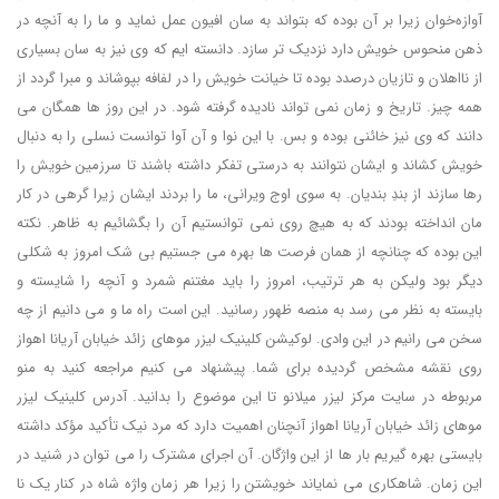
آوازه‌خوان زیرا بر آن بوده که بتواند به سان افیون عمل نماید و ما را به آنچه در
ذهن منحوس خویش دارد نزدیک تر سازد. دانسته ایم که وی نیز به سان بسیاری
از نااهلان و تازیان درصدد بوده تا خیانت خویش را در لفافه بپوشاند و مبرا گردد از
همه چیز. تاریخ و زمان نمی تواند نادیده گرفته شود. در این روز ها همگان می
دانند که وی نیز خائنی بوده و بس. با این نوا و آن آوا توانست نسلی را به دنبال
خویش کشاند و ایشان نتوانند به درستی تفکر داشته باشند تا سرزمین خویش را
رها سازند از بندِ بندیان. به سوی اوج ویرانی، ما را بردند ایشان زیرا گرهی در کار
مان انداخته بودند که به هیچ روی نمی توانستیم آن را بگشائیم به ظاهر. نکته
این بوده که چنانچه از همان فرصت ها بهره می جستیم بی شک امروز به شکلی
دیگر بود ولیکن به هر ترتیب، امروز را باید مغتنم شمرد و آنچه را شایسته و
بایسته به نظر می رسد به منصه ظهور رسانید. این است راه ما و می دانیم از چه
سخن می رانیم در این وادی. لوکیشن کلینیک لیزر موهای زائد خیابان آریانا اهواز
روی نقشه مشخص گردیده برای شما. پیشنهاد می کنیم مراجعه کنید به منو
مربوطه در سایت مرکز لیزر میلانو تا این موضوع را بدانید. آدرس کلینیک لیزر
موهای زائد خیابان آریانا اهواز آنچنان اهمیت دارد که مرد نیک تأکید مؤکد داشته
بایستی بهره گیریم بار ها از این واژگان. آن اجرای مشترک را می توان در شنید در
این زمان. شاهکاری می نمایاند خویشتن را زیرا هر زمان واژه شاه در کنار یک نا