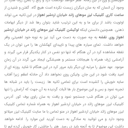
خویشتن و وی در این زمانه. سفر خواهد توانست درد و رنج را بسی ژرف سازد در
وجود آن انسان که به سان دیگران زیست نکرده است هیچ گاه. گفتن و شنیدن از
ساعت کاری کلینیک لیزر موهای زائد خیابان اردشیر اهواز
در این ثانیه می تواند
اولویت باشد از برای ما و به این ترتیب شاید بتوان رها شد از دیگر ابهامات
ذهنی. همچنین دانستن اینکه
لوکیشن کلینیک لیزر موهای زائد در خیابان اردشیر
اهواز روی نقشه
به چه صورت به دست می آید نیز به نوبه خود اهمیتی وافر
خواهد داشت. تمای سیاره های پیدا و ناپیدای کهکشان ها را می توان در یک
نقطه مشاهده کرد در آن هنگام که تنها دو نفس در کنار یکدیگر قرار می گیرند و
آرامشی ژرف همراه با هیجانات مستمر و همیشگی ایجاد می گردد در آن زمانِ
موعود. عهد عتیق را مرتبه ای دیگر باید مرور کرد در این هنگام تا شاید روزنه ای از
امید یافت شود در این جان. ولیکن روی نخواهد داد آن حادثه اعظم زیرا آفتاب
سایه خویش را کشیده است برای تمامی ثانیه ها. زیست را باید در شبانه ها
تجربه نمود و بس و این موضوع بار ها اثبات گردیده به آن جهت که آرامش را تنها
می توان در هنگام شب جستجو نمود و یافت به سان راوی بوف کور. آدرس
کلینیک لیزر موهای زائد در خیابان اردشیر اهواز به همراه شماره تماس کلینیک
لیزر موهای زائد خیابان اردشیر اهواز در منو تماس با ما سایت کلینیک لیزر میلانو
وجود دارد و می توانید به سادگی به دست آورید این موارد را. ادامه خواهد
داشت این موضوع تا به آنچه باید در رسد. هنر را چاشنی کار خویش کرده ایم تا