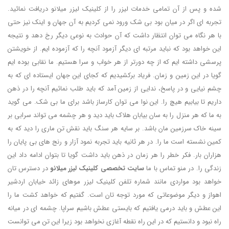
شده و پس از آن تمامی خدمات لیزر را از کلینیک لیزر میلانو دریافت نمائید.
تجربه ای اگر در میان بود بی شک ورود نمی کردیم به آن جهان و اینک نیز حتی
با هر نگاه می توان انتظار داشت که آن حوادث به نوعی دیگر رخ دهد و نتیجه
این خواهد بود که نباید مرتبه ای دیگر آزمود آنچه را که آزموده ایم. از خویشتن
پرسشی داشته ایم که از چه دورتر از هر خواب و سرا هستیم. ما نقابی بوده ایم
گویا در این زمین و زمان. فریاد برکشیدیم که کجای این جهان ایستاده ای که به
چشم نیایی و در پاسخ، ندایی از زمین آمد که باید طلب نمائیم آنچه را در ذهن
داریم تا بیابیم هیچ را. این نوا می توان کارساز باشد برای ما بی شک. می گوید
به ما که هر منزل را به سان بیابان هلاک باید دید و هر چشمه می تواند سرابی بر
سینه خاک سرزمین مان باشد. بر سایه هر سنگ باید نقش تن ماری را دید که به
کمین نشسته است ما را. در هر ثانیه باید تجربه نمود آزار و رنج های بی پایان را
هزاران بار. فکر خطر را هر زمان در ذهن باید داشت گویا تا بتوان ادامه داد این
زندگی را. در منو تماس با ما
سایت تخصصی کلینیک لیزر میلانو
در دسترس تان
خواهد بود مواردی مانند شماره تلفن کلینیک لیزر موهای زائد خیابان اردشیر
اهواز و دیگر موضوعاتی که مورد توجه تان است. گفتیم که خواهد کشت ما را
این عطش و باید درمی یافتیم که بایستی عطش باشیم سراپا. چشمه ای در میانه
راه نبود و دانستیم که در این راه نقطه آغازی نخواهد بود زیرا این تن می توانست