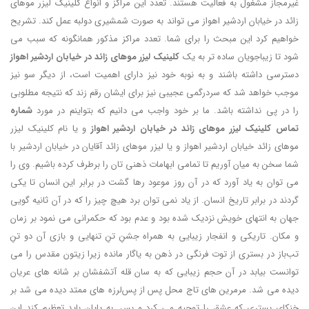
غیرمجاز مشغول به فعالیت هستند. تعدد این مراکز و انواع کلینیک لیزر موهای
زائد در خیابان اردشیر اهواز می تواند به صورت شمشیری دولبه عمل کند. تشریح
خواهیم کرد این مبحث را برای شما. تعدد مراکز مذکور همانگونه که سبب می
شود تا زیباجویان ساده تر به یک
کلینیک لیزر موهای زائد در خیابان اردشیر اهواز
دسترسی داشته باشند و به نوبه خود نیز دارای اهمیت است، از دیگر سو نیز
موجب خواهد شد که سردرگمی عجیبی نیز برای ایشان رقم زند که نتیجه مطلوبی
را در پی نداشته باشد. ما بر خود واجب می دانیم که بتواینم در مورد
شماره
تماس کلینیک لیزر موهای زائد در خیابان اردشیر اهواز
و یا نام کلینیک لیزر
موهای زائد خیابان اردشیر اهواز و یا لیزر موهای زائد آقایان در خیابان اردشیر با
شما سخن به میان آوریم تا تمامی ابهامات ذهنی تان را برطرف کرده باشیم. وی را
می توان به یاد آورد که در آن روز موعود رها گشت در برابر این انسان تا یکی
گردند در برابر تاریخ انسان. از یاد نمی توان برد هیچ چیز را که در آن ثانیه گویی
جهان به انتهای خویش نزدیک شده بود و عدم بود که حکمرانی می نمود بر زمان
و مکان. تاریکی و انفجار زیبایی به همراه جشنِ تنِ تنهایی و بازی آن دو تنِ
تب‌باز در بستری از توت فرنگی در ذهن به یاگار مانده زیرا زیتون مقدس را می
توانست بیابد در آن حجم زیبایی که به سان قله آتشفشان بر شانه های عریان
دیده می شد. مرمرین های تاج محل پس از پس‌‎لرزه های ممتد دیده می شد بر
خنکای بستری که عشق را توجیه می کرد و بس. به پایان باید تعظیم کند این