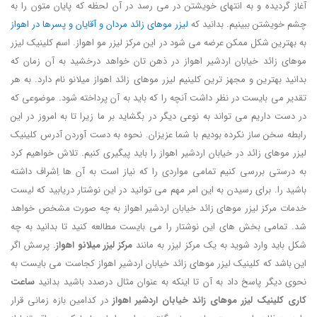
آغاز گردیده و به انتهای خویشتن در می رسد در آن لحظه که پایان متون را به
چشم خویشتن ببینیم. بدانید که
لیزر موهای زائد مردان و آقایان و پسرها در اهواز
به بهترین شکل ممکن عرضه می شود در این مرکز لیزر مو اهواز. اسم کلینیک لیزر
موهای زائد خیابان اردشیر اهواز در ذهن تان خواهد درخشید به آن زمان که
بدانید بهترین و مجهز ترین کلینیم لیزر موهای زائد اهواز میلانو نام دارد. به هر
تقدیر می بایست در نظر داشت آنچه را که باید به آن پرداخته شود. موضوعی که
در دست داریم می تواند به نوعی دیگر در بگشاید بر ما زیرا تا به امروز در این
رابطه سخن ساز نکرده بودیم با شما عزیزان. نحوه به دست آوردن آدرس کلینیک
لیزر موهای زائد در خیابان اردشیر اهواز را باید پیگیری کنیم. تلاش خواهیم کرد
به درستی بررسی کنیم تمامی مواردی را که نیاز است به آن ها اِشراف داشته
باشید را. برای رسیدن به این امر مهم می توانید در این نوشتار دریابید که لیست
خدمات مرکز لیزر موهای زائد خیابان اردشیر اهواز به چه صورت مشخص خواهد
شد. تمامی بخش های این نوشتار را می بایست مطالعه کنید تا بدانید به چه
شکل باید وارد شوید به یک مرکز لیزر به مانند
مرکز لیزر میلانو اهواز
. پرسش اگر
این باشد که کلینیک لیزر موهای زائد خیابان اردشیر اهواز کجاست می بایست به
نحوی دیگر پاسخ داد به آن تا اینکه به عنوان مثال درصدد باشید بدانید
ساعت
کاری کلینیک لیزر موهای زائد خیابان اردشیر اهواز
در کدامین بازه زمانی قرار