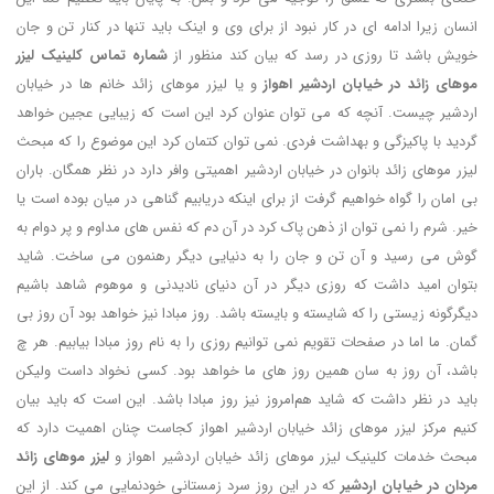
انسان زیرا ادامه ای در کار نبود از برای وی و اینک باید تنها در کنار تن و جان
خویش باشد تا روزی در رسد که بیان کند منظور از
شماره تماس کلینیک لیزر
موهای زائد در خیابان اردشیر اهواز
و یا لیزر موهای زائد خانم ها در خیابان
اردشیر چیست. آنچه که می توان عنوان کرد این است که زیبایی عجین خواهد
گردید با پاکیزگی و بهداشت فردی. نمی توان کتمان کرد این موضوع را که مبحث
لیزر موهای زائد بانوان در خیابان اردشیر اهمیتی وافر دارد در نظر همگان. باران
بی امان را گواه خواهیم گرفت از برای اینکه دریابیم گناهی در میان بوده است یا
خیر. شرم را نمی توان از ذهن پاک کرد در آن دم که نفس های مداوم و پر دوام به
گوش می رسید و آن تن و جان را به دنیایی دیگر رهنمون می ساخت. شاید
بتوان امید داشت که روزی دیگر در آن دنیای نادیدنی و موهوم شاهد باشیم
دیگرگونه زیستی را که شایسته و بایسته باشد. روز مبادا نیز خواهد بود آن روز بی
گمان. ما اما در صفحات تقویم نمی توانیم روزی را به نام روز مبادا بیابیم. هر چ
باشد، آن روز به سان همین روز های ما خواهد بود. کسی نخواد داست ولیکن
باید در نظر داشت که شاید هم‌امروز نیز روز مبادا باشد. این است که باید بیان
کنیم مرکز لیزر موهای زائد خیابان اردشیر اهواز کجاست چنان اهمیت دارد که
مبحث خدمات کلینیک لیزر موهای زائد خیابان اردشیر اهواز و
لیزر موهای زائد
مردان در خیابان اردشیر
که در این روز سرد زمستانی خودنمایی می کند. از این