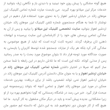
هیچ گونه مشکلی را پیش روی خود نبینید و با دیدی باز و نگاهی ژرف بتوانید از
خدمات مرکز لیزر میلانو بهره گیرید. می بایست عبارت شماره تماس کلینیک لیزر
موهای زائد در خیابان اردشیر اهواز را به نحوی مورد استفاده قرار دهیم در این
نوشتار تا شما به هنگام جستجوی شماره تلفن کلینیک لیزر موهای زائد خیابان
اردشیر اهواز بتوانید
سایت تخصصی
کلینیک لیزر میلانو
را بیابید و پس از آن به
سادگی تمامی پرسش های خود را از کارشناسان این سایت پرسیده و ابهامات
ذهنی تان برطرف گردند. تجربه ثابت کرده است که نباید از هیچ موضوعی به
سادگی گذر کرد بلکه هر یک از عبارات جستجو شده توسط کاربران را بایستی به
صورت جداگانه مورد توجه قرار داد تا بتوان موضوع مورد بحث را به صدر رسانید
پس از مدتی کوتاه. نکته این است که ما تلاش داریم در این رابطه با شما سخن
ساز کنیم که صرفا در اختیار داشتن
شماره تماس کلینیک لیزر موهای زائد در
خیابان اردشیر اهواز
و یا به عنوان مثال دانستن آدرس کلینیک لیزر موهای زائد در
خیابان اردشیر اهواز نمی تواند تضمینی باشد از برای دریافت بهترین خدمات
ممکن در مورد لیزر موهای زائد اهواز و تمامی آنچه که بتواند زیرمجموعه این
مبحث قرار گیرد. خبر می رسد در شامگاه زمستانی که گویا نخواهیم بهره برد از او
زیرا مشکلاتی عدیده پیش آمده و باید در دیگر مکان مشغول به کار گردید. ما اما
هیچ گاه از کار خویش دور نخواهیم شد به این دلیل که دانسته ایم حضور مان