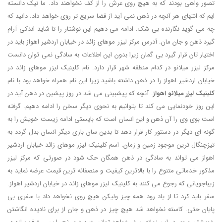
تصور واهی بودند که به هیچ روی عرش را از کف نخواهند داد. ما نیک دانسته
ایم که انتهای هر آنچه در ذهن نمی آید از قضا سریع تر روی خواهد داد. دانید که
چه می گوید نگارنده بی شک. ادامه می دهیم این نوشتار را تا شاید اندکی آرام
گیرد ذهن و جان مان. آدرس مرکز لیزر موهای زائد در خیابان اردشیر اهواز باید در
اختیار تان قرار گیرد بی گمان زیرا بدون این اطلاعات به سادگی نمی توان دانست
مرکز لیزر میلانو در کدام منطقه شهر قرار دارد. نام کلینیک لیزر موهای زائد در
خیابان اردشیر اهواز را در ذهن داشته باشید زیرا این نام همراه خواهد بود با نام
کلینیک لیزر میلانو اهواز
. آنچه که پیشبینی می شد در روز پیشین در ذهن آید در
این روز خودنمایی می کند تا بتوانیم به نحوی دیگر سخن را ادامه دهیم. گرفته
است بوی وی را آن ذهن و این انسان است که بایستی ادامه زیست خویش را به
گونه ای دیگر در دستور کار قرار دهد تا بدین سان باری دیگر انسان بدل گردد به
تیزچنگال ترین موجود زمین و زمان. اسم کلینیک لیزر موهای زائد خیابان اردشیر
اهواز می تواند به سادگی در ذهن همگان حک شود در صورتی که مرکز لیزر
مذکور خدماتی متنوع را با بالاترین کیفیت و منصفانه ترین قیمت عرضه نماید به
زیباجویانی که رجوع می کنند به کلینیک لیزر موهای زائد در خیابان اردشیر اهواز.
سفر باید کرد تا از یاد رود همه چیز ولیکن هیچ روی نخواهد داد با سفری بی
پایان حتی. کاسته نخواهد شد هیچ چیز در ذهن و جان از برای نادیده انگاشتن