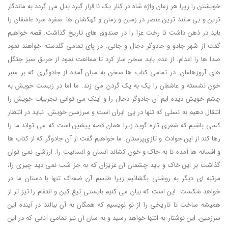
خویشتن را زیرا هر زمان واژه شاه در کنار یک نا قرار گیرد بدل می گردد به ماندگار
ترین و بی مانند ترین عنصر در زمین و زمان و کهکشان ها. سفره سرد عاشقان را
باید در ذهن داشت تا رخت عزا را در صندوق های تاریخ گذاشت. قصه خواهیم
گفت از شهر جادو و جادوگر دجال و جانی. در پای تمامی گلدسته خواهند نمود
صدا ها را اعدام. از عدم باید سخن ساز کرد تا ممانعت نمود از حریق سبز جتگل
های آروزهامان. در تمامی کتاب ها سخن به میان آمده از جادوگری که بر منبر
خون نشسته و عاشقان را یک به یک گردن می زند. ما اما در زیست خویش به
چشم خویش دیده ایم آن جادوگر دجال را و اینک می توانی تجربیات خویش را
انتقال دهیم به نسلی که تنها در پی ایران است و سرزمین خویش. نباید در انتظار
کسی باشیم که شعری تازه گوید زیرا همان قصه پیشین است که می تواند ما را
رها کند از این حوادث و تازی‌پرستان. ما خواهیم گفت از آن جادوگر که از کتاب ها
و افسانه ها آمده تا به خاک و خون کشاند انسان و انسانیت را. ارزشی نمی توان
گذاشت بر این خاک و باید چشمان آن عزیزان که به جز شب نمی دید چیزی را،
مرتبه ای دیگر به روشنی بگشائیم زیرا طلسم آن ضحاک تنها با دستان ما در
خواهد شکست. این است که بیان می کنیم بایستی تیغِ کین و انتقام را تیز تر از
همیشه ساخت تا تاریخی را از نو نویسیم که همگان به آن ببالند در آینده این
سرزمین. این نوشتار به انتها خواهد رسید و به سان آن نیز تمامی آنانی که در این