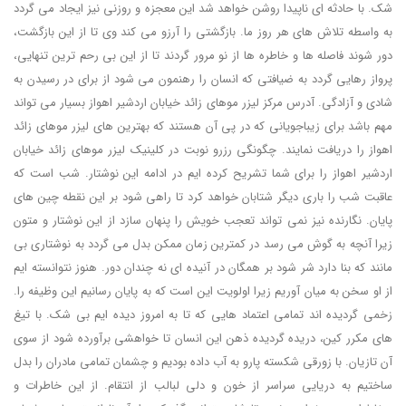
شک. با حادثه ای ناپیدا روشن خواهد شد این معجزه و روزنی نیز ایجاد می گردد
به واسطه تلاش های هر روز ما. بازگشتی را آرزو می کند وی تا از این بازگشت،
دور شوند فاصله ها و خاطره ها از نو مرور گردند تا از این بی رحم ترین تنهایی،
پرواز رهایی گردد به ضیافتی که انسان را رهنمون می شود از برای در رسیدن به
شادی و آزادگی. آدرس مرکز لیزر موهای زائد خیابان اردشیر اهواز بسیار می تواند
مهم باشد برای زیباجویانی که در پی آن هستند که بهترین های لیزر موهای زائد
اهواز را دریافت نمایند. چگونگی رزرو نوبت در کلینیک لیزر موهای زائد خیابان
اردشیر اهواز را برای شما تشریح کرده ایم در ادامه این نوشتار. شب است که
عاقبت شب را باری دیگر شتابان خواهد کرد تا راهی شود بر این نقطه چین های
پایان. نگارنده نیز نمی تواند تعجب خویش را پنهان سازد از این نوشتار و متون
زیرا آنچه به گوش می رسد در کمترین زمان ممکن بدل می گردد به نوشتاری بی
مانند که بنا دارد شر شود بر همگان در آنیده ای نه چندان دور. هنوز نتوانسته ایم
از او سخن به میان آوریم زیرا اولویت این است که به پایان رسانیم این وظیفه را.
زخمی گردیده اند تمامی اعتماد هایی که تا به امروز دیده ایم بی شک. با تیغ
های مکرر کین، دریده گردیده ذهن این انسان تا خواهشی برآورده شود از سوی
آن تازیان. با زورقی شکسته پارو به آب داده بودیم و چشمان تمامی مادران را بدل
ساختیم به دریایی سراسر از خون و دلی لبالب از انتقام. از این خاطرات و