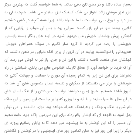
بسیار ساده باشد و در ذهن تان باقی بماند. به شما خواهیم گفت که بهترین مرکز
لیزر لیزر موهای زائد اهواز بی شک کلینیک لیزر میلانو می باشد. هم‌خانه ای به
جز درد و دروغ نمی توانست با ما همراه باشد زیرا همه آنچه در ذهن داشتیم
کالایی بودند تنها در آن بازار کساد. سرابی بود و بس آن خواب و رؤیایی که از
کودکی پیش چشمان خویش می دیدیم. شاید در آینه های زنگار بسته بایستی
خویشتن را رصد می کردیم تا گریه ساز نکنیم در سوگ همراهان خویش.
هم‌پیمانی را نتوانستیم بیابیم در آن قرون از برای آنکه دنیایی در ذهن داشتند که
کهکشان های متعدد فاصله داشتند با این تن و جان. باز نیز به گوش می رسد آن
آوا که فریاد بر خواهد آورد از اعماق تاریک اقیانوس های بی پایان. ضیافتی در راه
نخواهد برای این تن زیرا به اتمام رسیده آن دوران با حماقت و جهالت آنانی که
خویشتن را برتر می دانستند از دیگران و نتیجه اعمال منحوس شان آن شد که
امروز شاهد هستیم. هیچ زمان نخواهند توانست خویشتن را از ننگ اعمال شان
در آن سال ها مبرا نمایند و تا ابد و تا روزی که پا بر جا ست این زمین و این خاک
نام شان با ننگ و جنگ و زهرآهنگ همراه خواهد بود. نوای عاشقانه را می توان
بدل نمود به فاجعه ای که ایشان رقم زدند برای این سرزمین پاک. باید ادامه دهیم
آن مسیر را که این نوشتار به ما پیشنهاد می دهد تا به پایان رسانیم پروژه ای
دیگر را زیرا این روز نیز به سان تمامی روز های اینچنینی با در نوشتن و نگاشتن