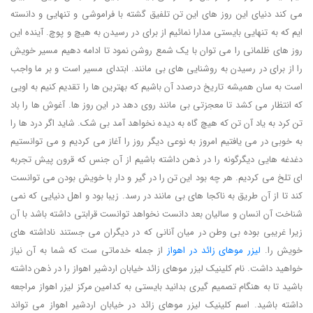
می کند دنیای این روز های این تن تلفیق گشته با فراموشی و تنهایی و دانسته
ایم که به تنهایی بایستی مدارا نمائیم از برای در رسیدن به هیچ و پوچ. آینده این
روز های ظلمانی را می توان با یک شمع روشن نمود تا ادامه دهیم مسیر خویش
را از برای در رسیدن به روشنایی های بی مانند. ابتدای مسیر است و بر ما واجب
است به سان همیشه تاریخ درصدد آن باشیم که بهترین ها را تقدیم کنیم به اویی
که انتظار می کشد تا معجزتی بی مانند روی دهد در این روز ها. آغوش ها را باد
تن کرد به یاد آن تن که هیچ گاه به دیده نخواهد آمد بی شک. شاید اگر درد ها را
به خوبی در می یافتیم امروز به نوعی دیگر روز را آغاز می کردیم و می توانستیم
دغدغه هایی دیگرگونه را در ذهن داشته باشیم از آن جنس که قرون پیش تجربه
ای تلخ می کردیم. هر چه بود این تن را در گیر و دار با خویش بودن می توانست
کند تا از آن طریق به ناکجا های بی مانند در رسد. زیبا بود و اهل دنیایی که نمی
شناخت آن انسان و سالیان بعد دانست نخواهد توانست قرابتی داشته باشد با آن
زیرا غریبی بوده بی وطن در میان آنانی که در دیگران می جستند ناداشته های
خویش را.
لیزر موهای زائد در اهواز
از جمله خدماتی ست که شما به آن نیاز
خواهید داشت. نام کلینیک لیزر موهای زائد خیابان اردشیر اهواز را در ذهن داشته
باشید تا به هنگام تصمیم گیری بدانید بایستی به کدامین مرکز لیزر اهواز مراجعه
داشته باشید. اسم کلینیک لیزر موهای زائد در خیابان اردشیر اهواز می تواند