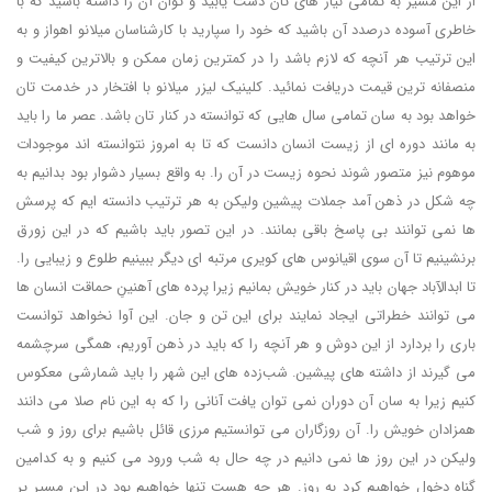
از این مسیر به تمامی نیاز های تان دست یابید و توان آن را داشته باشید که با
خاطری آسوده درصدد آن باشید که خود را سپارید با کارشناسان میلانو اهواز و به
این ترتیب هر آنچه که لازم باشد را در کمترین زمان ممکن و بالاترین کیفیت و
منصفانه ترین قیمت دریافت نمائید. کلینیک لیزر میلانو با افتخار در خدمت تان
خواهد بود به سان تمامی سال هایی که توانسته در کنار تان باشد. عصر ما را باید
به مانند دوره ای از زیست انسان دانست که تا به امروز نتوانسته اند موجودات
موهوم نیز متصور شوند نحوه زیست در آن را. به واقع بسیار دشوار بود بدانیم به
چه شکل در ذهن آمد جملات پیشین ولیکن به هر ترتیب دانسته ایم که پرسش
ها نمی توانند بی پاسخ باقی بمانند. در این تصور باید باشیم که در این زورق
برنشینیم تا آن سوی اقیانوس های کویری مرتبه ای دیگر ببینیم طلوع و زیبایی را.
تا ابدالآباد جهان باید در کنار خویش بمانیم زیرا پرده های آهنینِ حماقت انسان ها
می توانند خطراتی ایجاد نمایند برای این تن و جان. این آوا نخواهد توانست
باری را بردارد از این دوش و هر آنچه را که باید در ذهن آوریم، همگی سرچشمه
می گیرند از داشته های پیشین. شب‌زده های این شهر را باید شمارشی معکوس
کنیم زیرا به سان آن دوران نمی توان یافت آنانی را که به این نام صلا می دانند
همزادان خویش را. آن روزگاران می توانستیم مرزی قائل باشیم برای روز و شب
ولیکن در این روز ها نمی دانیم در چه حال به شب ورود می کنیم و به کدامین
گناه دخول خواهیم کرد به روز. هر چه هست تنها خواهیم بود در این مسیر پر