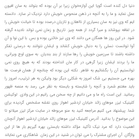
دنیا دل کنده است گویا این آوازه‌خوان زیرا بر آن بوده که بتواند به سان افیون
عمل نماید و ما را به آنچه در ذهن منحوس خویش دارد نزدیک تر سازد. دانسته
ایم که وی نیز به سان بسیاری از نااهلان و تازیان درصدد بوده تا خیانت خویش را
در لفافه بپوشاند و مبرا گردد از همه چیز. تاریخ و زمان نمی تواند نادیده گرفته
شود. در این روز ها همگان می دانند که وی نیز خائنی بوده و بس. با این نوا و آن
آوا توانست نسلی را به دنبال خویش کشاند و ایشان نتوانند به درستی تفکر
داشته باشند تا سرزمین خویش را رها سازند از بندِ بندیان. به سوی اوج ویرانی،
ما را بردند ایشان زیرا گرهی در کار مان انداخته بودند که به هیچ روی نمی
توانستیم آن را بگشائیم به ظاهر. نکته این بوده که چنانچه از همان فرصت ها
بهره می جستیم بی شک امروز به شکلی دیگر بود ولیکن به هر ترتیب، امروز را
باید مغتنم شمرد و آنچه را شایسته و بایسته به نظر می رسد به منصه ظهور
رسانید. این است راه ما و می دانیم از چه سخن می رانیم در این وادی. لوکیشن
کلینیک لیزر موهای زائد خیابان اردشیر اهواز روی نقشه مشخص گردیده برای
شما. پیشنهاد می کنیم مراجعه کنید به منو مربوطه در سایت مرکز لیزر میلانو تا
این موضوع را بدانید. آدرس کلینیک لیزر موهای زائد خیابان اردشیر اهواز آنچنان
اهمیت دارد که مرد نیک تأکید مؤکد داشته بایستی بهره گیریم بار ها از این
واژگان. آن اجرای مشترک را می توان در شنید در این زمان. شاهکاری می نمایاند