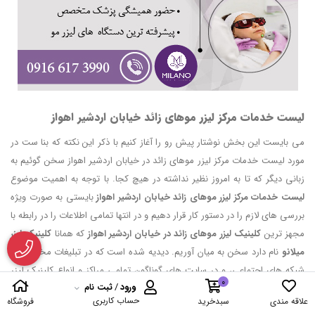
لیست خدمات مرکز لیزر موهای زائد خیابان اردشیر اهواز
می بایست این بخش نوشتار پیش رو را آغاز کنیم با ذکر این نکته که بنا ست در
مورد لیست خدمات مرکز لیزر موهای زائد در خیابان اردشیر اهواز سخن گوئیم به
زبانی دیگر که تا به امروز نظیر نداشته در هیچ کجا. با توجه به اهمیت موضوع
لیست خدمات مرکز لیزر موهای زائد خیابان اردشیر اهواز
بایستی به صورت ویژه
بررسی های لازم را در دستور کار قرار دهیم و در انتها تمامی اطلاعات را در رابطه با
مجهز ترین
کلینیک لیزر موهای زائد در خیابان اردشیر اهواز
که همانا
کلینیک لیزر
میلانو
نام دارد سخن به میان آوریم. دیدیه شده است که در تبلیغات مختلف، در
شبکه های اجتماعی، و در سایت های گوناگون تمامی مراکز و انواع کلینیک لیزر
0
ورود
/
ثبت نام
موهای زائد در خیابان اردشیر اهواز تلاش دارند نقاط برتری خویش را برشمرند تا
حساب کاربری
علاقه مندی
سبدخرید
فروشگاه
نشان دهند به همگان که توانسته اند محیطی متفاوت با شرایطی ایده آل را