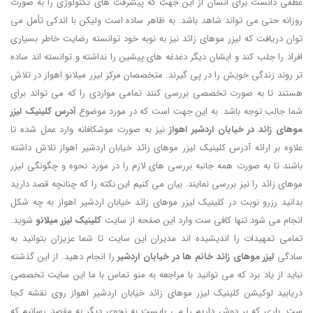
عطفی دانست برای انسان از این جهت که پیشرفت های تکنولوژی را به صورت
روزانه حتی می تواند شاهد باشد. به ظاهر ساده است ولیکن با اندکی تأمل می
توان دریافت که لیزر موهای زائد نیز به نوبه خود توانسته رضایت خاطر بسیاری
افراد را جلب کند و ایشان دیگر دغدغه های پیشین را نداشته و توانسته اند ساده
تر روند زندگی خویش را در پی گیرند. متخصصان مرکز لیزر میلانو اهواز در تلاش
هستند تا به صورت تخصصی بررسی کنند تمامی مواردی را که می تواند برای
شما جالب توجه باشد. به این جهت است که در مورد موضوع
آدرس کلینیک لیزر
موهای زائد در خیابان اردشیر اهواز
نیز به صورت موشکافانه وارد عمل شده تا
علاوه بر ارائه آدرس کلینیک لیزر موهای زائد خیابان اردشیر اهواز تلاش داشته
باشند تا به صورت همه جانبه بررسی های لازم را در مورد نحوه و چگونگی لیزر
موهای زائد را نیز بررسی نمایند. بیان می کنیم این نکته را که چنانچه قصد دارید
بدانید رزرو نوبت در کلینیک لیزر موهای زائد خیابان اردشیر اهواز به چه شکل
انجام می شود تنها کافی ست وارد این صفحه از سایت
کلینیک لیزر میلانو
شوید.
تمامی تمهیدات را اندیشیده اند مدیران این سایت تا شما عزیزان بتوانید به
سادگی
لیزر موهای زائد خانم ها در خیابان اردشیر
را انجام دهید. از این گذشته
نباید از یاد برد که می توانید با مراجعه به منو تماس با ما این سایت تخصصی
دریابید لوکیشن کلینیک لیزر موهای زائد خیابان اردشیر اهواز روی نقشه کجا
ست. باری که بر دوش داریم را می بایست به نحوی دیگر به مقصد رسانیم که