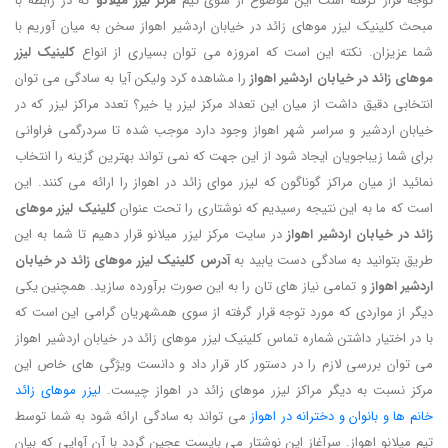
توجه قرار گرفته است این موضوع از سوی تیم
مرکز لیزر میلانو
که در رابطه با
مبحث کلینیک لیزر موهای زائد در خیابان اردشیر اهواز سخن به میان آوریم با
شما عزیزان. نکته این است که امروزه می توان بسیاری از انواع
کلینیک لیزر
موهای زائد در خیابان اردشیر اهواز
را مشاهده کرد ولیکن آیا به سادگی می توان
انتخابی دقیق داشت از میان این تعداد مرکز لیزر یا خیر؟ تعدد مراکز لیزر که در
خیابان اردشیر و سراسر شهر اهواز وجود دارد موجب شده تا سردرگمی فراوانی
برای شما زیباجویان ایجاد شود از این جهت که نمی تواند بهترین گزینه را انتخاب
نمائید از میان مراکز گوناگون که لیزر موای زائد در اهواز را ارائه می کنند. این
است که ما به این نتیجه رسیدیم که نوشتاری را تحت عنوان
کلینیک لیزر موهای
زائد در خیابان اردشیر اهواز
در سایت مرکز لیزر میلانو قرار دهیم تا شما به این
طریق بتوانید به سادگی دست یابید به
آدرس کلینیک لیزر موهای زائد در خیابان
اردشیر اهواز
و تمامی نیاز های تان را به این صورت برآورده سازید. همچنین یکی
دیگر از مواردی که مورد توجه قرار گرفته از سوی همشهریان گرامی این است که
با در اختیار داشتن شماره تماس کلینیک لیزر موهای زائد در خیابان اردشیر اهواز
می توان بررسی لازم را در دستور کار قرار داد و دانست ویژگی های خاص این
مرکز نسبت به دیگر مراکز لیزر موهای زائد در اهواز چیست.
لیزر موهای زائد
خانم ها و بانوان و دخترانه در اهواز
می تواند به سادگی ارائه شود به شما توسط
تیم میلانو اهواز. سرآغاز این نوشتار می بایست عجین گردد با آن آوایی که بیان