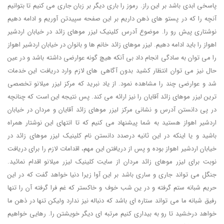
پاسخی ابدی باشد بر این راز. رموز را باری دیگر بر زبان جاری می کنیم تا بتوانیم
آنچه را که در پستو های ذهن داریم بر این صفحه سپیدتن آوریم و ادامه دهیم
نوشتاری پیش رو را. موضوع آدرس کلینیک لیزر موهای زائد در خیابان اردشیر
اهواز را باید ادامه دهیم. لیزر موهای زائد خانم ها و بانوان در خیابان اردشیر اهواز
را می توان به سادگی انجام داد بی آنکه هیچ گونه عوارضی داشته باشد و در عین
حال نیز می توان انتظار کشید بدون آگاهی های لازم وارد دریافت این خدمات
شد و عوارضی چند را مشاهده نمود. از یاد نبرید که مرکز لیزر میلانو تخصصی
ترین لیزر موهای زائد آقایان را نیز ارائه می کند. پس نتیجه این است که چنانچه
در پی دانستن آدرس و نشانی مرکز لیزر موهای زائد آقایان و مردان در خیابان
اردشیر اهواز هستید به شما پیشنهاد می کنیم که تا انتهای این نوشتار همراه
باشید و یا اینکه در این ثانیه درصدد دانستن نام کلینیک لیزر موهای زائد در
خیابان اردشیر اهواز بوده و پس از دریافتن این مهم، اقدامات لازم را برای دریافت
نوبت برای لیزر موهای زائد مردان از سایت کلینیک لیزر میلانو اقدام نمائید.
جنگل می تواند جاری و ساری باشد بر این آوا زیرا دنیا خواهد گفت که در این
حریم شبانه ستم گرفته و در ین شب خوف و خاکستر که غم فرا گرفته آن را تنها
رفیق شبانه ما می تواند ستاره ای باشد که دنباله نیز ندارد ولیکن تنها در ذهن ما
خواهد درخشید تا رو به بیداری کنیم مرتبه ای دیگر خویشتن را. رهایی خواهیم