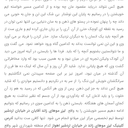
هیچ کس نتواند دریابد مقصود مان چه بوده و از کدامین مسیر خواسته ایم
خویشتن را در رسانیم به پایان این نوشتار. بی شک این تن و جان به خوبی می
داند چه را پنهان نموده در پستو های ذهن و به سان دنیایی بی انتها نمی توان در
رسید به نقطه ای کوچک حتی از آن. آری را بر زبان جاری کرده ایم و عاری ست از
هر آنچه باید یک انسان را به دیگران نزدیک سازد. حذر کردن را فریاد بر می آورد
وی و این تن نمی توانست بداند به کدامین گناه ورود خواهد نمود. می گفت وی
و ما نتوانستین بشنویم آنچه را که باید. فردا ها را بایستی در آینه امروز می دید
آن کودک ولیکن تجربه ای در میان نبود و به همین سبب بود که وارد مخاطراتی
گشت وی که هیچ پایانی ندارد. شاید اگر آن روز و آن سال که اینک ده ها قرن از
آن گذشته در میان نبود، امروز نیز بر این صفحه سپیدتن نمی انگاشتیم با
سرانگشتان خویش این ننگ را. از سر به در نکردیم و دانستیم مواردی را که شاید
هیچ کس نداند به جز این ذهن. پس از وی هر آنکس که در رسید به هم زد آن
خلوت را و باید اذعان کرد که یادآوردی بود از آن جسم که نظیر نداشت به هیچ
کجای آسمان های هفتگانه. بایستی ذهن را به کدامین سوی در رسانیم که بتوانیم
ادامه دهیم مسیر خویشتن را به واقع.
لیزر موهای زائد آقایان در خیابان اردشیر
توسط تیم تخصصی مرکز لیزر میلانو انجام می شود. تنها کافی ست بدانید
آدرس
کلینیک لیزر موهای زائد در خیابان اردشیر اهواز
کدام منطقه شهرداری شهر واقع