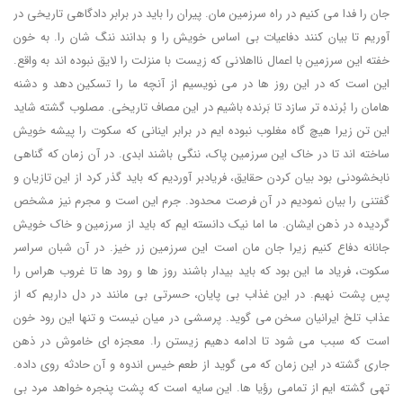
جان را فدا می کنیم در راه سرزمین مان. پیران را باید در برابر دادگاهی تاریخی در
آوریم تا بیان کنند دفاعیات بی اساس خویش را و بدانند ننگ شان را. به خون
خفته این سرزمین با اعمال نااهلانی که زیست با منزلت را لایق نبوده اند به واقع.
این است که در این روز ها در می نویسیم از آنچه ما را تسکین دهد و دشنه
هامان را بُرنده تر سازد تا بَرنده باشیم در این مصاف تاریخی. مصلوب گشته شاید
این تن زیرا هیچ گاه مغلوب نبوده ایم در برابر اینانی که سکوت را پیشه خویش
ساخته اند تا در خاک این سرزمین پاک، ننگی باشند ابدی. در آن زمان که گناهی
نابخشودنی بود بیان کردن حقایق، فریادبر آوردیم که باید گذر کرد از این تازیان و
گفتنی را بیان نمودیم در آن فرصت محدود. جرم این است و مجرم نیز مشخص
گردیده در ذهن ایشان. ما اما نیک دانسته ایم که باید از سرزمین و خاک خویش
جانانه دفاع کنیم زیرا جان مان است این سرزمین زر خیز. در آن شبان سراسر
سکوت، فریاد ما این بود که باید بیدار باشند روز ها و رود ها تا غروب هراس را
پسِ پشت نهیم. در این غذاب بی پایان، حسرتی بی مانند در دل داریم که از
عذاب تلخ ایرانیان سخن می گوید. پرسشی در میان نیست و تنها این رود خون
است که سبب می شود تا ادامه دهیم زیستن را. معجزه ای خاموش در ذهن
جاری گشته در این زمان که می گوید از طعم خیس اندوه و آن حادثه روی داده.
تهی گشته ایم از تمامی رؤیا ها. این سایه است که پشت پنجره خواهد مرد بی