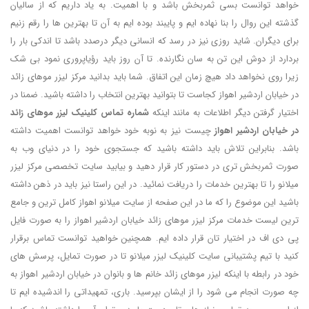
خواهد توانست بسی ثمربخش باشد و با اهمیت. به یاد داریم که از سالیان
گذشته این روال را بنا نهاده ایم و پایبند بوده ایم به آن تا بهترین ها را رقم زنیم
برای دیگران. شاید روزی نیز در رسد که انسانی دیگر درصدد باشد تا اندکی بار را
بردارد از دوش این تن به سان نگارنده. تا آن روز باید رؤیاپروری نمود بی شک
زیرا روی نخواهد داد هیچ زمان این اتفاق. شما باید بدانید مرکز لیزر موهای زائد
در خیابان اردشیر اهواز کجاست تا بتوانید بهترین انتخاب را داشته باشید. ضمنا در
اختیار گرفتن دیگر اطلاعات به مانند اینکه
شماره تماس کلینیک لیزر موهای زائد
در خیابان اردشیر اهواز
چیست نیز به نوبه خود خواهد توانست اهمیت داشته
باشد. بنابراین تلاش باید داشته باشید که جستجوی خود را در دنیای وب به
صورت ثمربخش تری در دستور کار قرار دهید و بیابید سایت تخصصی مرکز لیزر
میلانو را تا بهترین خدمات را دریافت نمائید. در این راستا نیز باید در ذهن داشته
باشید این موضوع را که ما در این صفحه از سایت میلانو اهواز کامل ترین و جامع
ترین لیست خدمات مرکز لیزر موهای زائد خیابان اردشیر اهواز را به صورت فایل
پی دی اف در اختیار تان قرار داده ایم. همچنین خواهید توانست تماس برقرار
کنید با تیم پشتیبانی سایت کلینیک لیزر میلانو تا در صورت تمایل، پرسش های
خود در رابطه با اینکه لیزر موهای زائد خانم ها و بانوان در خیابان اردشیر اهواز به
چه صورت انجام می شود را از ایشان بپرسید. باری، تمهیداتی را اندشیده ایم تا