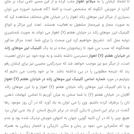
تا اعتماد ایشان را به
میلانو اهواز
جلب کرده و از این مسیر نامی نیک بر جای
گذارد از خویش. آنگونه که مشخص است و کاملا آگاه هستید امروزه می توان
بسیاری از مراکز لیزر موهای زائد اهواز را در خیابان های مختلف مشاهده کرد که
به صورت مجاز و غیرمجاز مشغول به فعالیت هستند. تعدد این مراکز و انواع
کلینیک لیزر موهای زائد در خیابان هفتم (7) اهواز می تواند به صورت شمشیری
دولبه عمل کند. تشریح خواهیم کرد این مبحث را برای شما. تعدد مراکز مذکور
همانگونه که سبب می شود تا زیباجویان ساده تر به یک
کلینیک لیزر موهای زائد
در خیابان هفتم (7) اهواز
دسترسی داشته باشند و به نوبه خود نیز دارای اهمیت
است، از دیگر سو نیز موجب خواهد شد که سردرگمی عجیبی نیز برای ایشان رقم
زند که نتیجه مطلوبی را در پی نداشته باشد. ما بر خود واجب می دانیم که
بتواینم در مورد
شماره تماس کلینیک لیزر موهای زائد در خیابان هفتم (7) اهواز
و یا نام کلینیک لیزر موهای زائد خیابان هفتم (7) اهواز و یا لیزر موهای زائد
آقایان در خیابان هفتم (7) با شما سخن به میان آوریم تا تمامی ابهامات ذهنی
تان را برطرف کرده باشیم. وی را می توان به یاد آورد که در آن روز موعود رها
گشت در برابر این انسان تا یکی گردند در برابر تاریخ انسان. از یاد نمی توان برد
هیچ چیز را که در آن ثانیه گویی جهان به انتهای خویش نزدیک شده بود و عدم
بود که حکمرانی می نمود بر زمان و مکان. تاریکی و انفجار زیبایی به همراه
جشنِ تنِ تنهایی و بازی آن دو تنِ تب‌باز در بستری از توت فرنگی در ذهن به