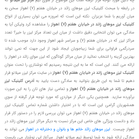
چه دلیل مورد توجه قرار گرفته است این موضوع از سوی تیم
مرکز لیزر میلانو
که
در رابطه با مبحث کلینیک لیزر موهای زائد در خیابان هفتم (7) اهواز سخن به
میان آوریم با شما عزیزان. نکته این است که امروزه می توان بسیاری از انواع
کلینیک لیزر موهای زائد در خیابان هفتم (7) اهواز
را مشاهده کرد ولیکن آیا به
سادگی می توان انتخابی دقیق داشت از میان این تعداد مرکز لیزر یا خیر؟ تعدد
مراکز لیزر که در خیابان هفتم (7) و سراسر شهر اهواز وجود دارد موجب شده تا
سردرگمی فراوانی برای شما زیباجویان ایجاد شود از این جهت که نمی تواند
بهترین گزینه را انتخاب نمائید از میان مراکز گوناگون که لیزر موای زائد در اهواز را
ارائه می کنند. این است که ما به این نتیجه رسیدیم که نوشتاری را تحت عنوان
کلینیک لیزر موهای زائد در خیابان هفتم (7) اهواز
در سایت مرکز لیزر میلانو قرار
دهیم تا شما به این طریق بتوانید به سادگی دست یابید به
آدرس کلینیک لیزر
موهای زائد در خیابان هفتم (7) اهواز
و تمامی نیاز های تان را به این صورت
برآورده سازید. همچنین یکی دیگر از مواردی که مورد توجه قرار گرفته از سوی
همشهریان گرامی این است که با در اختیار داشتن شماره تماس کلینیک لیزر
موهای زائد در خیابان هفتم (7) اهواز می توان بررسی لازم را در دستور کار قرار
داد و دانست ویژگی های خاص این مرکز نسبت به دیگر مراکز لیزر موهای زائد در
اهواز چیست.
لیزر موهای زائد خانم ها و بانوان و دخترانه در اهواز
می تواند به
سادگی ارائه شود به شما توسط تیم میلانو اهواز. سرآغاز این نوشتار می بایست