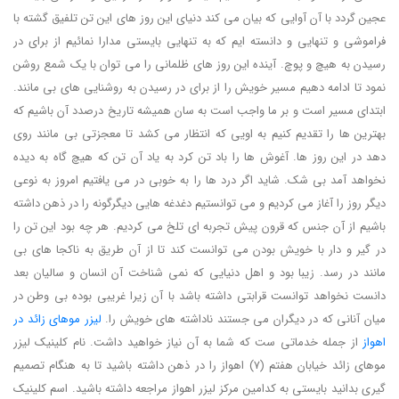
عجین گردد با آن آوایی که بیان می کند دنیای این روز های این تن تلفیق گشته با
فراموشی و تنهایی و دانسته ایم که به تنهایی بایستی مدارا نمائیم از برای در
رسیدن به هیچ و پوچ. آینده این روز های ظلمانی را می توان با یک شمع روشن
نمود تا ادامه دهیم مسیر خویش را از برای در رسیدن به روشنایی های بی مانند.
ابتدای مسیر است و بر ما واجب است به سان همیشه تاریخ درصدد آن باشیم که
بهترین ها را تقدیم کنیم به اویی که انتظار می کشد تا معجزتی بی مانند روی
دهد در این روز ها. آغوش ها را باد تن کرد به یاد آن تن که هیچ گاه به دیده
نخواهد آمد بی شک. شاید اگر درد ها را به خوبی در می یافتیم امروز به نوعی
دیگر روز را آغاز می کردیم و می توانستیم دغدغه هایی دیگرگونه را در ذهن داشته
باشیم از آن جنس که قرون پیش تجربه ای تلخ می کردیم. هر چه بود این تن را
در گیر و دار با خویش بودن می توانست کند تا از آن طریق به ناکجا های بی
مانند در رسد. زیبا بود و اهل دنیایی که نمی شناخت آن انسان و سالیان بعد
دانست نخواهد توانست قرابتی داشته باشد با آن زیرا غریبی بوده بی وطن در
میان آنانی که در دیگران می جستند ناداشته های خویش را.
لیزر موهای زائد در
اهواز
از جمله خدماتی ست که شما به آن نیاز خواهید داشت. نام کلینیک لیزر
موهای زائد خیابان هفتم (7) اهواز را در ذهن داشته باشید تا به هنگام تصمیم
گیری بدانید بایستی به کدامین مرکز لیزر اهواز مراجعه داشته باشید. اسم کلینیک