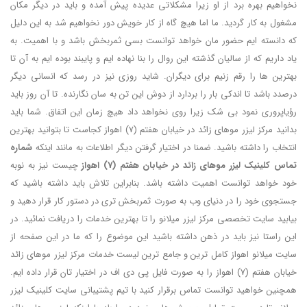
نخواهیم بهره برد از او زیرا مشکلاتی عدیده پیش آمده و باید در دیگر مکان
مشغول به کار گردید. ما اما هیچ گاه از کار خویش دور نخواهیم شد به این دلیل
که دانسته ایم حضور مان خواهد توانست بسی ثمربخش باشد و با اهمیت. به
یاد داریم که از سالیان گذشته این روال را بنا نهاده ایم و پایبند بوده ایم به آن تا
بهترین ها را رقم زنیم برای دیگران. شاید روزی نیز در رسد که انسانی دیگر
درصدد باشد تا اندکی بار را بردارد از دوش این تن به سان نگارنده. تا آن روز باید
رؤیاپروری نمود بی شک زیرا روی نخواهد داد هیچ زمان این اتفاق. شما باید
بدانید مرکز لیزر موهای زائد در خیابان هفتم (7) اهواز کجاست تا بتوانید بهترین
انتخاب را داشته باشید. ضمنا در اختیار گرفتن دیگر اطلاعات به مانند اینکه
شماره
تماس کلینیک لیزر موهای زائد در خیابان هفتم (7) اهواز
چیست نیز به نوبه
خود خواهد توانست اهمیت داشته باشد. بنابراین تلاش باید داشته باشید که
جستجوی خود را در دنیای وب به صورت ثمربخش تری در دستور کار قرار دهید و
بیابید سایت تخصصی مرکز لیزر میلانو را تا بهترین خدمات را دریافت نمائید. در
این راستا نیز باید در ذهن داشته باشید این موضوع را که ما در این صفحه از
سایت میلانو اهواز کامل ترین و جامع ترین لیست خدمات مرکز لیزر موهای زائد
خیابان هفتم (7) اهواز را به صورت فایل پی دی اف در اختیار تان قرار داده ایم.
همچنین خواهید توانست تماس برقرار کنید با تیم پشتیبانی سایت کلینیک لیزر