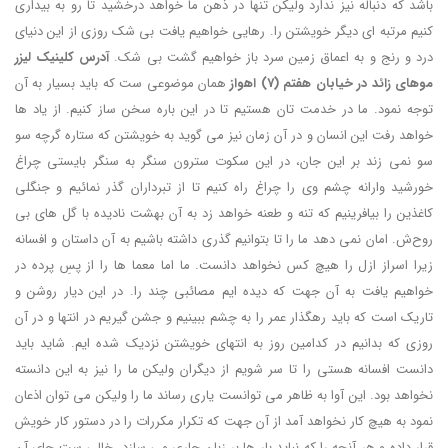
باشد که دنباله نیز ندارد ولیکن تنها در ذهن ما خواهد درخشید تا رو به بیداری
کنیم مرتبه ای دیگر خویشتن را. رهایی خواهیم یافت بی شک روزی از این دنیای
درد و رنج و به اعماق زمین سرد باز خواهیم گشت بی شک.
آدرس کلینیک لیزر
موهای زائد در خیابان هفتم (7) اهواز
همان موضوعی ست که باید بسیار به آن
توجه نمود. ما در خدمت تان هستیم تا در این باره سخن ساز کنیم. از یاد ها
خواهد رفت این انسان و در آن زمان نیز می گوید به خویشتن که ستاره گرچه سو
سو نمی زند بر این جان، در این سکوت سترون سنگر به سنگر بایستی چراغ
خورشید وارانه چشم وی را چراغ راه کنیم تا از تبرداران گذر نمائیم و جنگلی
کاغذین را بیافرینیم که تنه و طعنه خواهد زد به آن بهشت نادیده با گل های بی
روح‌ش. امان نمی دهد ما را تا بتوانیم گذری داشته باشیم به آن داستان و افسانه
زیرا اسراز ازل را هیچ کس نخواهد دانست. ما اما معما ها را از پسِ پرده در
خواهیم یافت به آن جهت که دیده ایم مصائبی چند را. در این دیار روشن و
تاریک است که باید رهگذار عمر را به چشم ببینیم و جشن گیریم در انتها و در آن
روزی که بدانیم در کدامین روز به انتهای خویشتن نزدیک شده ایم. شاید باید
دانست افسانه هستی را تا سر شویم از دیگران ولیکن ما را نیز به این دانسته
نخواهد بود. این آوا به ظاهر می توانست یاری رساند ما را ولیکن می توان اذعان
نمود به هیچ کار نخواهد آمد از آن جهت که تکرار مکررات را در دستور کار خویش
قرار داده و هر آنچه را که نباید بار ها بر زبان جاری می سازد. خالی ست جای آن