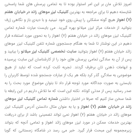
امروز تلاش مان بر این امر استوار بوده تا به تمامی پرسش های شما پاسخی
شایسته دهیم تا برای مراجعه به بهترین
کلینیک لیزر موهای زائد در خیابان هفتم
(7) اهواز
هیچ گونه مشکلی را پیش روی خود نبینید و با دیدی باز و نگاهی ژرف
بتوانید از خدمات مرکز لیزر میلانو بهره گیرید. می بایست عبارت شماره تماس
کلینیک لیزر موهای زائد در خیابان هفتم (7) اهواز را به نحوی مورد استفاده قرار
دهیم در این نوشتار تا شما به هنگام جستجوی شماره تلفن کلینیک لیزر موهای
زائد خیابان هفتم (7) اهواز بتوانید
سایت تخصصی
کلینیک لیزر میلانو
را بیابید و
پس از آن به سادگی تمامی پرسش های خود را از کارشناسان این سایت پرسیده
و ابهامات ذهنی تان برطرف گردند. تجربه ثابت کرده است که نباید از هیچ
موضوعی به سادگی گذر کرد بلکه هر یک از عبارات جستجو شده توسط کاربران را
بایستی به صورت جداگانه مورد توجه قرار داد تا بتوان موضوع مورد بحث را به
صدر رسانید پس از مدتی کوتاه. نکته این است که ما تلاش داریم در این رابطه با
شما سخن ساز کنیم که صرفا در اختیار داشتن
شماره تماس کلینیک لیزر موهای
زائد در خیابان هفتم (7) اهواز
و یا به عنوان مثال دانستن آدرس کلینیک لیزر
موهای زائد در خیابان هفتم (7) اهواز نمی تواند تضمینی باشد از برای دریافت
بهترین خدمات ممکن در مورد لیزر موهای زائد اهواز و تمامی آنچه که بتواند
زیرمجموعه این مبحث قرار گیرد. خبر می رسد در شامگاه زمستانی که گویا