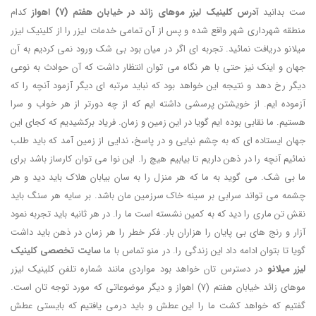
ست بدانید
آدرس کلینیک لیزر موهای زائد در خیابان هفتم (7) اهواز
کدام
منطقه شهرداری شهر واقع شده و پس از آن تمامی خدمات لیزر را از کلینیک لیزر
میلانو دریافت نمائید. تجربه ای اگر در میان بود بی شک ورود نمی کردیم به آن
جهان و اینک نیز حتی با هر نگاه می توان انتظار داشت که آن حوادث به نوعی
دیگر رخ دهد و نتیجه این خواهد بود که نباید مرتبه ای دیگر آزمود آنچه را که
آزموده ایم. از خویشتن پرسشی داشته ایم که از چه دورتر از هر خواب و سرا
هستیم. ما نقابی بوده ایم گویا در این زمین و زمان. فریاد برکشیدیم که کجای این
جهان ایستاده ای که به چشم نیایی و در پاسخ، ندایی از زمین آمد که باید طلب
نمائیم آنچه را در ذهن داریم تا بیابیم هیچ را. این نوا می توان کارساز باشد برای
ما بی شک. می گوید به ما که هر منزل را به سان بیابان هلاک باید دید و هر
چشمه می تواند سرابی بر سینه خاک سرزمین مان باشد. بر سایه هر سنگ باید
نقش تن ماری را دید که به کمین نشسته است ما را. در هر ثانیه باید تجربه نمود
آزار و رنج های بی پایان را هزاران بار. فکر خطر را هر زمان در ذهن باید داشت
گویا تا بتوان ادامه داد این زندگی را. در منو تماس با ما
سایت تخصصی کلینیک
لیزر میلانو
در دسترس تان خواهد بود مواردی مانند شماره تلفن کلینیک لیزر
موهای زائد خیابان هفتم (7) اهواز و دیگر موضوعاتی که مورد توجه تان است.
گفتیم که خواهد کشت ما را این عطش و باید درمی یافتیم که بایستی عطش