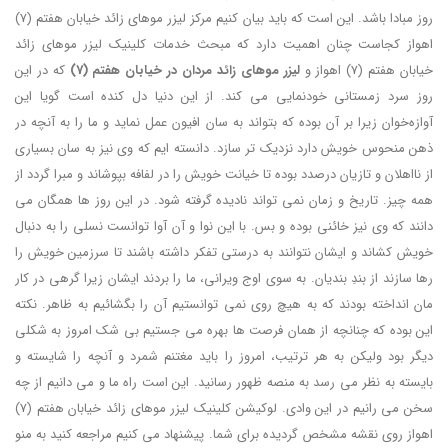
روز مبادا باشد. این است که باید بیان کنیم مرکز لیزر موهای زائد خیابان هفتم (7)
اهواز کجاست چنان اهمیت دارد که مبحث خدمات کلینیک لیزر موهای زائد
خیابان هفتم (7) اهواز و
لیزر موهای زائد مردان در خیابان هفتم (7)
که در این
روز سرد زمستانی خودنمایی می کند. از این دنیا دل کنده است گویا این
آوازه‌خوان زیرا بر آن بوده که بتواند به سان افیون عمل نماید و ما را به آنچه در
ذهن منحوس خویش دارد نزدیک تر سازد. دانسته ایم که وی نیز به سان بسیاری
از نااهلان و تازیان درصدد بوده تا خیانت خویش را در لفافه بپوشاند و مبرا گردد از
همه چیز. تاریخ و زمان نمی تواند نادیده گرفته شود. در این روز ها همگان می
دانند که وی نیز خائنی بوده و بس. با این نوا و آن آوا توانست نسلی را به دنبال
خویش کشاند و ایشان نتوانند به درستی تفکر داشته باشند تا سرزمین خویش را
رها سازند از بندِ بندیان. به سوی اوج ویرانی، ما را بردند ایشان زیرا گرهی در کار
مان انداخته بودند که به هیچ روی نمی توانستیم آن را بگشائیم به ظاهر. نکته
این بوده که چنانچه از همان فرصت ها بهره می جستیم بی شک امروز به شکلی
دیگر بود ولیکن به هر ترتیب، امروز را باید مغتنم شمرد و آنچه را شایسته و
بایسته به نظر می رسد به منصه ظهور رسانید. این است راه ما و می دانیم از چه
سخن می رانیم در این وادی. لوکیشن کلینیک لیزر موهای زائد خیابان هفتم (7)
اهواز روی نقشه مشخص گردیده برای شما. پیشنهاد می کنیم مراجعه کنید به منو