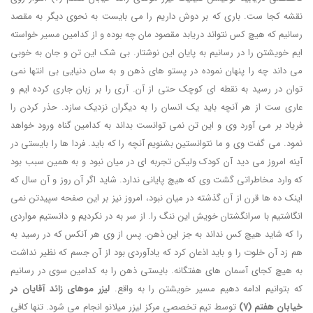
نقشه کجا ست. باری که بر دوش داریم را می بایست به نحوی دیگر به مقصد
رسانیم که هیچ کس نتواند دریابد مقصود مان چه بوده و از کدامین مسیر خواسته
ایم خویشتن را در رسانیم به پایان این نوشتار. بی شک این تن و جان به خوبی
می داند چه را پنهان نموده در پستو های ذهن و به سان دنیایی بی انتها نمی
توان در رسید به نقطه ای کوچک حتی از آن. آری را بر زبان جاری کرده ایم و
عاری ست از هر آنچه باید یک انسان را به دیگران نزدیک سازد. حذر کردن را
فریاد بر می آورد وی و این تن نمی توانست بداند به کدامین گناه ورود خواهد
نمود. می گفت وی و ما نتوانستین بشنویم آنچه را که باید. فردا ها را بایستی در
آینه امروز می دید آن کودک ولیکن تجربه ای در میان نبود و به همین سبب بود
که وارد مخاطراتی گشت وی که هیچ پایانی ندارد. شاید اگر آن روز و آن سال که
اینک ده ها قرن از آن گذشته در میان نبود، امروز نیز بر این صفحه سپیدتن نمی
انگاشتیم با سرانگشتان خویش این ننگ را. از سر به در نکردیم و دانستیم مواردی
را که شاید هیچ کس نداند به جز این ذهن. پس از وی هر آنکس که در رسید به
هم زد آن خلوت را و باید اذعان کرد که یادآوردی بود از آن جسم که نظیر نداشت
به هیچ کجای آسمان های هفتگانه. بایستی ذهن را به کدامین سوی در رسانیم
که بتوانیم ادامه دهیم مسیر خویشتن را به واقع.
لیزر موهای زائد آقایان در
خیابان هفتم (7)
توسط تیم تخصصی مرکز لیزر میلانو انجام می شود. تنها کافی