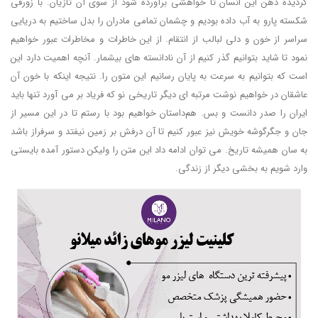
گردیده ذهن این انسان تا خواهشی برآورده شود از سوی آن تازیان. با زورقی
شکسته پارو به آب داده بودیم و چشمان تمامی مادران را بدل ساختیم به دریایی
سراسر از خون و دلی لبالب از انتقام. از این خاطرات و مخاطرات عبور خواهیم
نمود تا شاید بتوانیم گذر کنیم از آن نادانسته های بیشمار. آنچه اهمیت دارد این
است که بتوانیم به سرعت به پایان رسانیم این متون را. نتیجه اینکه با خون آن
عاشقان در خواهیم نوشت مرتبه ای دیگر تاریخی نو که فریاد بر می آورد تنها باید
ایران را صدر دانست و بس. هم‌داستان خواهیم بود با رستم تا در این مسیر از
جان و جگرگوشه خویش نیز عبور کنیم تا آن درفش بر زمین نیفتد و سرفراز باشد
به سان همیشه تاریخ. می توان ادامه داد این متن را ولیکن دستور آمده بایستی
وارد شویم به بخشی دیگر از زندگی.