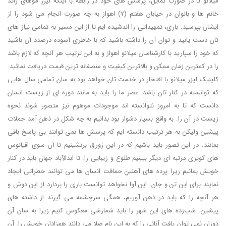
میلانو تا در صورت تمایل، پرسش های خود در رابطه با اینکه لیزر موهای زائد
خانم ها و بانوان در خیابان هفتم (7) اهواز به چه صورت انجام می شود را از
ایشان بپرسید. باری، تمهیداتی را اندشیده ایم تا از این مسیر به تمامی نیاز های
تان دست یابید و توان آن را داشته باشید که با خاطری آسوده درصدد آن باشید
که خود را سپارید با کارشناسان میلانو اهواز و به این ترتیب هر آنچه که لازم باشد
را در کمترین زمان ممکن و بالاترین کیفیت و منصفانه ترین قیمت دریافت نمائید.
کلینیک لیزر میلانو با افتخار در خدمت تان خواهد بود به سان تمامی سال هایی
که توانسته در کنار تان باشد. عصر ما را باید به مانند دوره ای از زیست انسان
دانست که تا به امروز نتوانسته اند موجودات موهوم نیز متصور شوند نحوه
زیست در آن را. به واقع بسیار دشوار بود بدانیم به چه شکل در ذهن آمد جملات
پیشین ولیکن به هر ترتیب دانسته ایم که پرسش ها نمی توانند بی پاسخ باقی
بمانند. در این تصور باید باشیم که در این زورق برنشینیم تا آن سوی اقیانوس
های کویری مرتبه ای دیگر ببینیم طلوع و زیبایی را. تا ابدالآباد جهان باید در کنار
خویش بمانیم زیرا پرده های آهنینِ حماقت انسان ها می توانند خطراتی ایجاد
نمایند برای این تن و جان. این آوا نخواهد توانست باری را بردارد از این دوش و
هر آنچه را که باید در ذهن آوریم، همگی سرچشمه می گیرند از داشته های
پیشین. شب‌زده های این شهر را باید شمارشی معکوس کنیم زیرا به سان آن
دوران نمی توان یافت آنانی را که به این نام صلا می دانند همزادان خویش را. آن