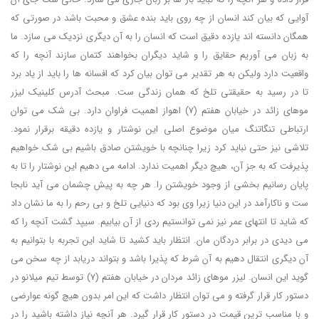
آوایی که بیان کند انسان از چه روی باید بنده عشق و محبت باشد در صورتی که
همگان دانسته اند یازده دقیق است که انسان را به آن دیگری نزدیک می سازد. ما
به زبان می آوریم حقایق را و شاید دیگران بخواهند کتمان سازند آنچه را که
واقعیت دارد ولیکن به هر تقدیر می توان بیان کرد که افسانه ها را باید از یاد برد
تا در رسید به حقیقتی تلخ که همان زندگی ست. مبحث آدرس کلینیک لیزر
موهای زائد در خیابان هفتم (7) اهواز اهمیت فراوان دارد. بی شک می توان
ارتباطی تنگاتنگ میان موضوع اصلی این نوشتار و یازده دقیقه برقرار نمود.
تلاشی نیز حتی نباید کرد زیرا چنانچه با خویشتن صادق باشیم بی شک خواهیم
پذیرفت که به جز آن، هیچ دیگر اهمیت ندارد. ادامه می دهیم این نوشتار را تا به
پایان رسانیم بخشی از وجود خویشتن را. هر چه به پیش چشمان می آید نابجا
ست و ناکارآمد در این دنیا زیرا وی بود که دنیایی تلخ و بی رحم را به ما نشان داد
که شاید تا انتهای عمر نیز نمی توانستیم ردی از آن بیابیم. سیپد گشت آنچه را که
می دیدی در برابر دردگان مان. انتظار باید کشید تا شاید این تجربه با بتوانیم به
آن دیگری انتقال دهیم به آن شرط که پذیرا باشد و بتواند دریابد از چه سخن می
گوید این انسان. لیزر موهای زائد مردان در خیابان هفتم (7) توسط تیم میلانو در
دستور کار قرار گرفته و می توان انتظار داشت که این امر بدون هیچ گونه عوارضی
و با مناسب ترین قیمت در دستور کار قرار گیرد. هر آنچه نیاز داشته باشید را در