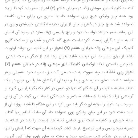
بالاترین کیفیت و منصفانه ترین قیمت عرضه نماید به زیباجویانی که رجوع می
کنند به کلینیک لیزر موهای زائد در خیابان هفتم (7) اهواز. سفر باید کرد تا از یاد
رود همه چیز ولیکن هیچ روی نخواهد داد با سفری بی پایان حتی. کاسته
نخواهد شد هیچ چیز در ذهن و جان از برای نادیده انگاشتن خویشتن و وی در
این زمانه. سفر خواهد توانست درد و رنج را بسی ژرف سازد در وجود آن انسان
که به سان دیگران زیست نکرده است هیچ گاه. گفتن و شنیدن از
ساعت کاری
کلینیک لیزر موهای زائد خیابان هفتم (7) اهواز
در این ثانیه می تواند اولویت
باشد از برای ما و به این ترتیب شاید بتوان رها شد از دیگر ابهامات ذهنی.
همچنین دانستن اینکه
لوکیشن کلینیک لیزر موهای زائد در خیابان هفتم (7)
اهواز روی نقشه
به چه صورت به دست می آید نیز به نوبه خود اهمیتی وافر
خواهد داشت. تمای سیاره های پیدا و ناپیدای کهکشان ها را می توان در یک
نقطه مشاهده کرد در آن هنگام که تنها دو نفس در کنار یکدیگر قرار می گیرند و
آرامشی ژرف همراه با هیجانات مستمر و همیشگی ایجاد می گردد در آن زمانِ
موعود. عهد عتیق را مرتبه ای دیگر باید مرور کرد در این هنگام تا شاید روزنه ای از
امید یافت شود در این جان. ولیکن روی نخواهد داد آن حادثه اعظم زیرا آفتاب
سایه خویش را کشیده است برای تمامی ثانیه ها. زیست را باید در شبانه ها
تجربه نمود و بس و این موضوع بار ها اثبات گردیده به آن جهت که آرامش را تنها
می توان در هنگام شب جستجو نمود و یافت به سان راوی بوف کور. آدرس