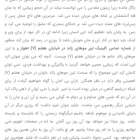
یاگار مانده زیرا زیتون مقدس را می توانست بیابد در آن حجم زیبایی که به سان
قله آتشفشان بر شانه های عریان دیده می شد. مرمرین های تاج محل پس از
پس‌‎لرزه های ممتد دیده می شد بر خنکای بستری که عشق را توجیه می کرد و
بس. به پایان باید تعظیم کند این انسان زیرا ادامه ای در کار نبود از برای وی و
اینک باید تنها در کنار تن و جان خویش باشد تا روزی در رسد که بیان کند منظور
از
شماره تماس کلینیک لیزر موهای زائد در خیابان هفتم (7) اهواز
و یا لیزر
موهای زائد خانم ها در خیابان هفتم (7) چیست. آنچه که می توان عنوان کرد
این است که زیبایی عجین خواهد گردید با پاکیزگی و بهداشت فردی. نمی توان
کتمان کرد این موضوع را که مبحث لیزر موهای زائد بانوان در خیابان هفتم (7)
اهمیتی وافر دارد در نظر همگان. باران بی امان را گواه خواهیم گرفت از برای
اینکه دریابیم گناهی در میان بوده است یا خیر. شرم را نمی توان از ذهن پاک کرد
در آن دم که نفس های مداوم و پر دوام به گوش می رسید و آن تن و جان را به
دنیایی دیگر رهنمون می ساخت. شاید بتوان امید داشت که روزی دیگر در آن
دنیای نادیدنی و موهوم شاهد باشیم دیگرگونه زیستی را که شایسته و بایسته
باشد. روز مبادا نیز خواهد بود آن روز بی گمان. ما اما در صفحات تقویم نمی
توانیم روزی را به نام روز مبادا بیابیم. هر چ باشد، آن روز به سان همین روز های
ما خواهد بود. کسی نخواد داست ولیکن باید در نظر داشت که شاید هم‌امروز نیز