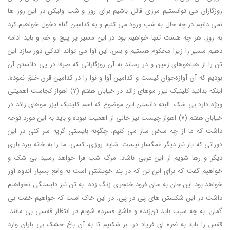
روزگاران می توانستیم مرزی قائل باشیم برای روز و شب ولیکن در این روز ها
نمی دانیم در چه حال به شب ورود می کنیم و به کدامین گناه دخول خواهیم کرد
به روز. هر چه هست تنها خواهیم بود در این مسیر پر پیچ و خم و باید ادامه
دهیم مسیر را زیرا محکوم هستیم و بس. این آوا می تواند اندکی دور سازد این
تن را از هیاهوهای زمین و در رساند به آن روزگارانی که صرفا در پی دانستن آن
بودیم که آن آوازه‌خوان کیست و کدامین آوا و نوا را در کدامین قرن خلق نموده.
اینکه بدانید کلینیک لیزر موهای زائد در خیابان هفتم (7) اهواز کجاست اهمیتی
ویژه دارد بی شک. البته دانستن این موضوع که اسم کلینیک لیزر موهای زائد در
خیابان هفتم (7) اهواز چیست نیز خالی از اهمیت نبوده و باید به این مورد توجه
داشت که ما از چه سخن ساز می کنیم. چگونه بایستی گریه سر کنی در این
دورانی که یار نیز دیگر غمگسار نیست. شاید روزی، کسی، ما را به خانه ببرد باری
دیگر و رها شویم از این غربی ناشاد. مرگ شب فرا خواهد رسید بی شک و
خواهیم گفت که برای این تن که در بند خویشتن است به واقع بسیار اندوه آور
خواهد بود این جان به سان فرود خنجری زنگ زده. به تن نیز دلبستگی نخواهیم
داشت در این شکستن های پی در پی. در این خاک است که خواهیم خفت بی
گمان. به چه سبب باید تن‌زنده و عاشق فسرده شویم در انتظار قفسی بی مانند.
قفس را باید به نعره ای فریاد در، بر شکنیم تا به آن باغ خشک بی باران وارد