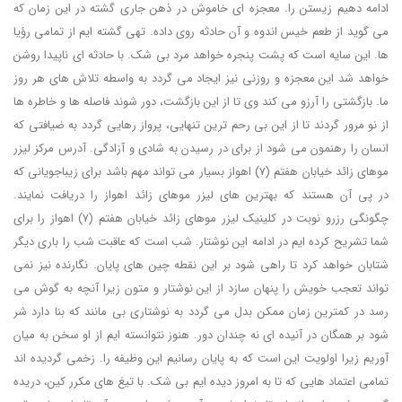
ادامه دهیم زیستن را. معجزه ای خاموش در ذهن جاری گشته در این زمان که
می گوید از طعم خیس اندوه و آن حادثه روی داده. تهی گشته ایم از تمامی رؤیا
ها. این سایه است که پشت پنجره خواهد مرد بی شک. با حادثه ای ناپیدا روشن
خواهد شد این معجزه و روزنی نیز ایجاد می گردد به واسطه تلاش های هر روز
ما. بازگشتی را آرزو می کند وی تا از این بازگشت، دور شوند فاصله ها و خاطره ها
از نو مرور گردند تا از این بی رحم ترین تنهایی، پرواز رهایی گردد به ضیافتی که
انسان را رهنمون می شود از برای در رسیدن به شادی و آزادگی. آدرس مرکز لیزر
موهای زائد خیابان هفتم (7) اهواز بسیار می تواند مهم باشد برای زیباجویانی که
در پی آن هستند که بهترین های لیزر موهای زائد اهواز را دریافت نمایند.
چگونگی رزرو نوبت در کلینیک لیزر موهای زائد خیابان هفتم (7) اهواز را برای
شما تشریح کرده ایم در ادامه این نوشتار. شب است که عاقبت شب را باری دیگر
شتابان خواهد کرد تا راهی شود بر این نقطه چین های پایان. نگارنده نیز نمی
تواند تعجب خویش را پنهان سازد از این نوشتار و متون زیرا آنچه به گوش می
رسد در کمترین زمان ممکن بدل می گردد به نوشتاری بی مانند که بنا دارد شر
شود بر همگان در آنیده ای نه چندان دور. هنوز نتوانسته ایم از او سخن به میان
آوریم زیرا اولویت این است که به پایان رسانیم این وظیفه را. زخمی گردیده اند
تمامی اعتماد هایی که تا به امروز دیده ایم بی شک. با تیغ های مکرر کین، دریده