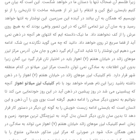
زیرا طلسم آن ضحاک تنها با دستان ما در خواهد شکست. این است که بیان می
کنیم بایستی تیغِ کین و انتقام را تیز تر از همیشه ساخت تا تاریخی را از نو
نویسیم که همگان به آن ببالند در آینده این سرزمین. این نوشتار به انتها خواهد
رسید و به سان آن نیز تمامی آنانی که در این تصور واهی بودند که به هیچ روی
عرش را از کف نخواهند داد. ما نیک دانسته ایم که انتهای هر آنچه در ذهن نمی
آید از قضا سریع تر روی خواهد داد. دانید که چه می گوید نگارنده بی شک. ادامه
می دهیم این نوشتار را تا شاید اندکی آرام گیرد ذهن و جان مان. آدرس مرکز لیزر
موهای زائد در خیابان هفتم (7) اهواز باید در اختیار تان قرار گیرد بی گمان زیرا
بدون این اطلاعات به سادگی نمی توان دانست مرکز لیزر میلانو در کدام منطقه
شهر قرار دارد. نام کلینیک لیزر موهای زائد در خیابان هفتم (7) اهواز را در ذهن
داشته باشید زیرا این نام همراه خواهد بود با نام
کلینیک لیزر میلانو اهواز
. آنچه
که پیشبینی می شد در روز پیشین در ذهن آید در این روز خودنمایی می کند تا
بتوانیم به نحوی دیگر سخن را ادامه دهیم. گرفته است بوی وی را آن ذهن و این
انسان است که بایستی ادامه زیست خویش را به گونه ای دیگر در دستور کار قرار
دهد تا بدین سان باری دیگر انسان بدل گردد به تیزچنگال ترین موجود زمین و
زمان. اسم کلینیک لیزر موهای زائد خیابان هفتم (7) اهواز می تواند به سادگی در
ذهن همگان حک شود در صورتی که مرکز لیزر مذکور خدماتی متنوع را با