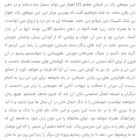
لیزر موهای زائد در خیابان هفتم (7) اهواز می تواند بسیار ساده باشد و در ذهن
تان باقی بماند. به شما خواهیم گفت که بهترین مرکز لیزر لیزر موهای زائد اهواز
بی شک کلینیک لیزر میلانو می باشد. هم‌خانه ای به جز درد و دروغ نمی توانست
با ما همراه باشد زیرا همه آنچه در ذهن داشتیم کالایی بودند تنها در آن بازار
کساد. سرابی بود و بس آن خواب و رؤیایی که از کودکی پیش چشمان خویش
می دیدیم. شاید در آینه های زنگار بسته بایستی خویشتن را رصد می کردیم تا
گریه ساز نکنیم در سوگ همراهان خویش. هم‌پیمانی را نتوانستیم بیابیم در آن
قرون از برای آنکه دنیایی در ذهن داشتند که کهکشان های متعدد فاصله داشتند با
این تن و جان. باز نیز به گوش می رسد آن آوا که فریاد بر خواهد آورد از اعماق
تاریک اقیانوس های بی پایان. ضیافتی در راه نخواهد برای این تن زیرا به اتمام
رسیده آن دوران با حماقت و جهالت آنانی که خویشتن را برتر می دانستند از
دیگران و نتیجه اعمال منحوس شان آن شد که امروز شاهد هستیم. هیچ زمان
نخواهند توانست خویشتن را از ننگ اعمال شان در آن سال ها مبرا نمایند و تا ابد
و تا روزی که پا بر جا ست این زمین و این خاک نام شان با ننگ و جنگ و
زهرآهنگ همراه خواهد بود. نوای عاشقانه را می توان بدل نمود به فاجعه ای که
ایشان رقم زدند برای این سرزمین پاک. باید ادامه دهیم آن مسیر را که این نوشتار
به ما پیشنهاد می دهد تا به پایان رسانیم پروژه ای دیگر را زیرا این روز نیز به سان