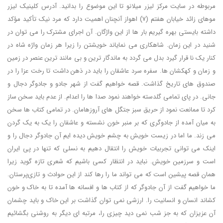
مربوطه در سایت مرکز لیزر میلانو تا این موضوع را بدانید. آدرس کلینیک لیزر
موهای زائد خیابان هفتم (7) اهواز آنچنان اهمیت دارد که مرد نیک تأکید مؤکد
داشته بایستی بهره گیریم بار ها از این واژگان. آن اجرای مشترک را می توان در
شنید در این زمان. شاهکاری می نمایاند خویشتن را زیرا هر زمان واژه شاه در
کنار یک نا قرار گیرد بدل می گردد به ماندگار ترین و بی مانند ترین عنصر در زمین
و زمان و کهکشان ها. سفره سرد عاشقان را باید در ذهن داشت تا رخت عزا را در
صندوق های تاریخ گذاشت. قصه خواهیم گفت از شهر جادو و جادوگر دجال و
جانی. در پای تمامی گلدسته خواهند نمود صدا ها را اعدام. از عدم باید سخن ساز
کرد تا ممانعت نمود از حریق سبز جتگل های آروزهامان. در تمامی کتاب ها سخن
به میان آمده از جادوگری که بر منبر خون نشسته و عاشقان را یک به یک گردن
می زند. ما اما در زیست خویش به چشم خویش دیده ایم آن جادوگر دجال را و
اینک می توانی تجربیات خویش را انتقال دهیم به نسلی که تنها در پی ایران
است و سرزمین خویش. نباید در انتظار کسی باشیم که شعری تازه گوید زیرا
همان قصه پیشین است که می تواند ما را رها کند از این حوادث و تازی‌پرستان.
ما خواهیم گفت از آن جادوگر که از کتاب ها و افسانه ها آمده تا به خاک و خون
کشاند انسان و انسانیت را. ارزشی نمی توان گذاشت بر این خاک و باید چشمان
آن عزیزان که به جز شب نمی دید چیزی را، مرتبه ای دیگر به روشنی بگشائیم