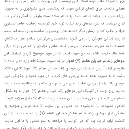
وی را آسوده خاطر کرده است. قرن بیستم و قرن بیست و یکم را می توان نقطه
عطفی دانست برای انسان از این جهت که پیشرفت های تکنولوژی را به صورت
روزانه حتی می تواند شاهد باشد. به ظاهر ساده است ولیکن با اندکی تأمل می
توان دریافت که لیزر موهای زائد نیز به نوبه خود توانسته رضایت خاطر بسیاری
افراد را جلب کند و ایشان دیگر دغدغه های پیشین را نداشته و توانسته اند ساده
تر روند زندگی خویش را در پی گیرند. متخصصان مرکز لیزر میلانو اهواز در تلاش
هستند تا به صورت تخصصی بررسی کنند تمامی مواردی را که می تواند برای
شما جالب توجه باشد. به این جهت است که در مورد موضوع
آدرس کلینیک لیزر
موهای زائد در خیابان هفتم (7) اهواز
نیز به صورت موشکافانه وارد عمل شده تا
علاوه بر ارائه آدرس کلینیک لیزر موهای زائد خیابان هفتم (7) اهواز تلاش داشته
باشند تا به صورت همه جانبه بررسی های لازم را در مورد نحوه و چگونگی لیزر
موهای زائد را نیز بررسی نمایند. بیان می کنیم این نکته را که چنانچه قصد دارید
بدانید رزرو نوبت در کلینیک لیزر موهای زائد خیابان هفتم (7) اهواز به چه شکل
انجام می شود تنها کافی ست وارد این صفحه از سایت
کلینیک لیزر میلانو
شوید.
تمامی تمهیدات را اندیشیده اند مدیران این سایت تا شما عزیزان بتوانید به
سادگی
لیزر موهای زائد خانم ها در خیابان هفتم (7)
را انجام دهید. از این
گذشته نباید از یاد برد که می توانید با مراجعه به منو تماس با ما این سایت
تخصصی دریابید لوکیشن کلینیک لیزر موهای زائد خیابان هفتم (7) اهواز روی