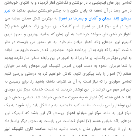
تمامی روز های اینچنینی با در نوشتن و نگاشتن آغاز گردیده و به انتهای خویشتن
در می رسد در آن لحظه که پایان متون را به چشم خویشتن ببینیم. بدانید که
لیزر
موهای زائد مردان و آقایان و پسرها در اهواز
به بهترین شکل ممکن عرضه می
شود در این مرکز لیزر مو اهواز. اسم کلینیک لیزر موهای زائد خیابان هفتم (7)
اهواز در ذهن تان خواهد درخشید به آن زمان که بدانید بهترین و مجهز ترین
کلینیم لیزر موهای زائد اهواز میلانو نام دارد. به هر تقدیر می بایست در نظر
داشت آنچه را که باید به آن پرداخته شود. موضوعی که در دست داریم می تواند
به نوعی دیگر در بگشاید بر ما زیرا تا به امروز در این رابطه سخن ساز نکرده بودیم
با شما عزیزان. نحوه به دست آوردن آدرس کلینیک لیزر موهای زائد در خیابان
هفتم (7) اهواز را باید پیگیری کنیم. تلاش خواهیم کرد به درستی بررسی کنیم
تمامی مواردی را که نیاز است به آن ها اِشراف داشته باشید را. برای رسیدن به
این امر مهم می توانید در این نوشتار دریابید که لیست خدمات مرکز لیزر موهای
زائد خیابان هفتم (7) اهواز به چه صورت مشخص خواهد شد. تمامی بخش های
این نوشتار را می بایست مطالعه کنید تا بدانید به چه شکل باید وارد شوید به یک
مرکز لیزر به مانند
مرکز لیزر میلانو اهواز
. پرسش اگر این باشد که کلینیک لیزر
موهای زائد خیابان هفتم (7) اهواز کجاست می بایست به نحوی دیگر پاسخ داد
به آن تا اینکه به عنوان مثال درصدد باشید بدانید
ساعت کاری کلینیک لیزر