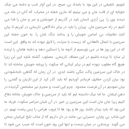
شویم. تلفیقی در این بود با بامداد بی صبح. در این آوار شب و دشنه می چکد
خونابه ای از قلب مان و می بینیم که ماری خفته در محراب که آنان در ماه می
دیدند وی را. پی آزدی انسان باید در گذریم از خویشتن و سر و جان را فدا می
کنیم در راه سرزمین مان. پیران را باید در برابر دادگاهی تاریخی در آوریم تا بیان
کنند دفاعیات بی اساس خویش را و بدانند ننگ شان را. به خون خفته این
سرزمین با اعمال نااهلانی که زیست با منزلت را لایق نبوده اند به واقع. این است
که در این روز ها در می نویسیم از آنچه ما را تسکین دهد و دشنه هامان را بُرنده
تر سازد تا بَرنده باشیم در این مصاف تاریخی. مصلوب گشته شاید این تن زیرا
هیچ گاه مغلوب نبوده ایم در برابر اینانی که سکوت را پیشه خویش ساخته اند تا
در خاک این سرزمین پاک، ننگی باشند ابدی. در آن زمان که گناهی نابخشودنی
بود بیان کردن حقایق، فریادبر آوردیم که باید گذر کرد از این تازیان و گفتنی را
بیان نمودیم در آن فرصت محدود. جرم این است و مجرم نیز مشخص گردیده در
ذهن ایشان. ما اما نیک دانسته ایم که باید از سرزمین و خاک خویش جانانه دفاع
کنیم زیرا جان مان است این سرزمین زر خیز. در آن شبان سراسر سکوت، فریاد ما
این بود که باید بیدار باشند روز ها و رود ها تا غروب هراس را پسِ پشت نهیم. در
این غذاب بی پایان، حسرتی بی مانند در دل داریم که از عذاب تلخ ایرانیان سخن
می گوید. پرسشی در میان نیست و تنها این رود خون است که سبب می شود تا